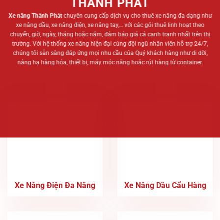
THÀNH PHÁT
Xe nâng Thành Phát
chuyên cung cấp dịch vụ cho thuê xe nâng đa dạng như
xe nâng dầu, xe nâng điện, xe nâng tay,… với các gói thuê linh hoạt theo
chuyến, giờ, ngày, tháng hoặc năm, đảm bảo giá cả cạnh tranh nhất trên thị
trường. Với hệ thống xe nâng hiện đại cùng đội ngũ nhân viên hỗ trợ 24/7,
chúng tôi sẵn sàng đáp ứng mọi nhu cầu của Quý khách hàng như di dời,
nâng hạ hàng hóa, thiết bị, máy móc nặng hoặc rút hàng từ container.
Xe Nâng Điện Đa Năng
Xe Nâng Dầu Cẩu Hàng