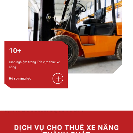
10+
Kinh nghiệm trong lĩnh vực thuê xe
nâng
Hồ sơ năng lực
DỊCH VỤ CHO THUÊ XE NÂNG