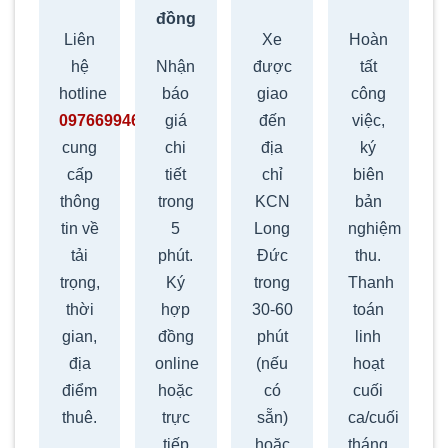
đồng
Liên
Xe
Hoàn
hệ
Nhận
được
tất
hotline
báo
giao
công
0976699469
,
giá
đến
việc,
cung
chi
địa
ký
cấp
tiết
chỉ
biên
thông
trong
KCN
bản
tin về
5
Long
nghiệm
tải
phút.
Đức
thu.
trọng,
Ký
trong
Thanh
thời
hợp
30-60
toán
gian,
đồng
phút
linh
địa
online
(nếu
hoạt
điểm
hoặc
có
cuối
thuê.
trực
sẵn)
ca/cuối
tiếp
hoặc
tháng.