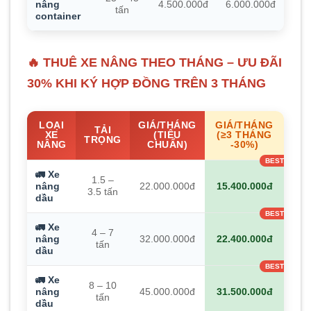
nâng
4.500.000đ
6.000.000đ
tấn
container
🔥 THUÊ XE NÂNG THEO THÁNG – ƯU ĐÃI
30% KHI KÝ HỢP ĐỒNG TRÊN 3 THÁNG
LOẠI
GIÁ/THÁNG
GIÁ/THÁNG
TẢI
XE
(TIÊU
(≥3 THÁNG
TRỌNG
NÂNG
CHUẨN)
-30%)
🚛 Xe
1.5 –
nâng
22.000.000đ
15.400.000đ
3.5 tấn
dầu
🚛 Xe
4 – 7
nâng
32.000.000đ
22.400.000đ
tấn
dầu
🚛 Xe
8 – 10
nâng
45.000.000đ
31.500.000đ
tấn
dầu