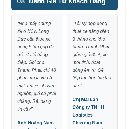
08. Đánh Giá Từ Khách Hàng
“Nhà máy chúng
“Tôi ký hợp đồng
tôi ở KCN Long
thuê xe nâng điện
Đức cần thuê xe
3 tháng cho kho
nâng 5 tấn gấp để
hàng. Thành Phát
bốc dỡ lô hàng
giảm giá 30%, xe
thép. Gọi cho
mới tinh, hoạt
Thành Phát, chỉ 40
động êm ru. Sẽ
phút sau là xe có
tiếp tục hợp tác lâu
mặt. Lái xe chuyên
dài.”
nghiệp, giá cả phải
Chị Mai Lan –
chăng. Rất đáng
Công ty TNHH
tin cậy!”
Logistics
Anh Hoàng Nam
Phương Nam,