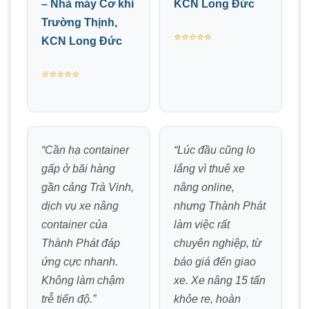
– Nhà máy Cơ khí
KCN Long Đức
Trường Thịnh,
⭐⭐⭐⭐⭐
KCN Long Đức
⭐⭐⭐⭐⭐
“Cần hạ container
“Lúc đầu cũng lo
gấp ở bãi hàng
lắng vì thuê xe
gần cảng Trà Vinh,
nâng online,
dịch vụ xe nâng
nhưng Thành Phát
container của
làm việc rất
Thành Phát đáp
chuyên nghiệp, từ
ứng cực nhanh.
báo giá đến giao
Không làm chậm
xe. Xe nâng 15 tấn
trễ tiến độ.”
khỏe re, hoàn