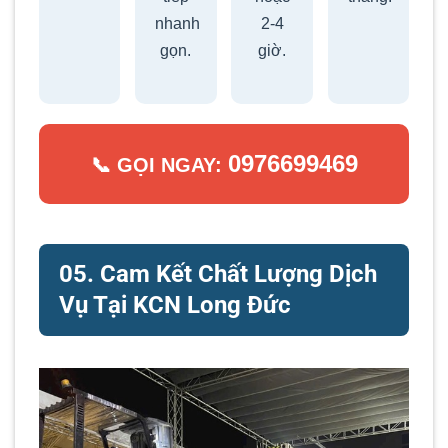
nhanh
2-4
gọn.
giờ.
0976699469
📞 GỌI NGAY:
05. Cam Kết Chất Lượng Dịch
Vụ Tại KCN Long Đức