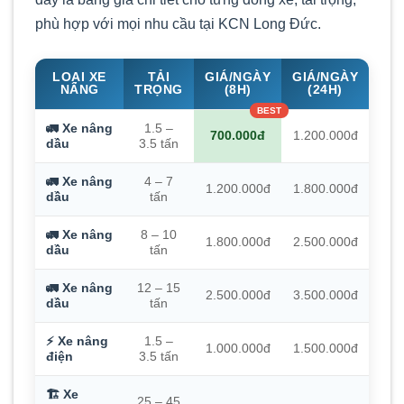
phù hợp với mọi nhu cầu tại KCN Long Đức.
LOẠI XE
TẢI
GIÁ/NGÀY
GIÁ/NGÀY
NÂNG
TRỌNG
(8H)
(24H)
🚛 Xe nâng
1.5 –
700.000đ
1.200.000đ
dầu
3.5 tấn
🚛 Xe nâng
4 – 7
1.200.000đ
1.800.000đ
dầu
tấn
🚛 Xe nâng
8 – 10
1.800.000đ
2.500.000đ
dầu
tấn
🚛 Xe nâng
12 – 15
2.500.000đ
3.500.000đ
dầu
tấn
⚡ Xe nâng
1.5 –
1.000.000đ
1.500.000đ
điện
3.5 tấn
🏗️ Xe
25 – 45