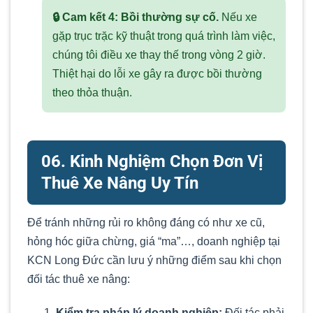
🔒 Cam kết 4: Bồi thường sự cố.
Nếu xe
gặp trục trặc kỹ thuật trong quá trình làm việc,
chúng tôi điều xe thay thế trong vòng 2 giờ.
Thiệt hại do lỗi xe gây ra được bồi thường
theo thỏa thuận.
06. Kinh Nghiệm Chọn Đơn Vị
Thuê Xe Nâng Uy Tín
Để tránh những rủi ro không đáng có như xe cũ,
hỏng hóc giữa chừng, giá “ma”…, doanh nghiệp tại
KCN Long Đức cần lưu ý những điểm sau khi chọn
đối tác thuê xe nâng:
Kiểm tra pháp lý doanh nghiệp:
Đối tác phải