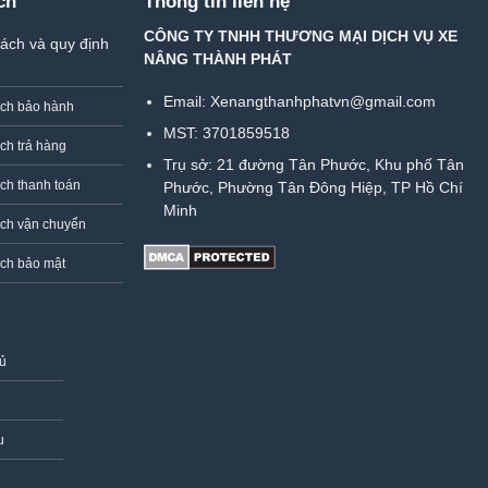
ch
Thông tin liên hệ
CÔNG TY TNHH THƯƠNG MẠI DỊCH VỤ XE
ách và quy định
NÂNG THÀNH PHÁT
Email: Xenangthanhphatvn@gmail.com
ách bảo hành
MST: 3701859518
ch trả hàng
Trụ sở:
21 đường Tân Phước, Khu phố Tân
ch thanh toán
Phước, Phường Tân Đông Hiệp, TP Hồ Chí
Minh
ách vận chuyển
ch bảo mật
hủ
u