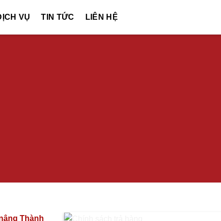
DỊCH VỤ
TIN TỨC
LIÊN HỆ
hính sách trả hà
 nâng Thành