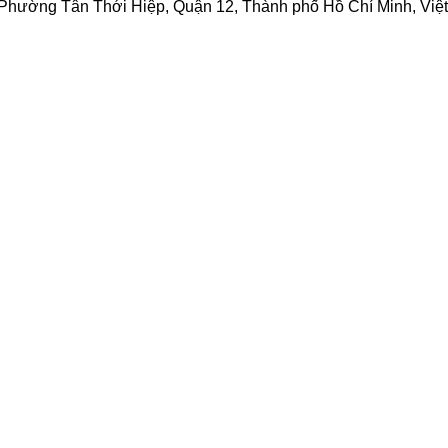
4, Phường Tân Thới Hiệp, Quận 12, Thành phố Hồ Chí Minh, Vi