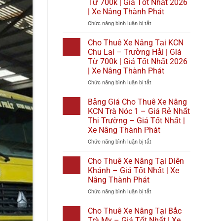
Từ 700k | Giá Tốt Nhất 2026
|
Tại
| Xe Nâng Thành Phát
Giá
Bình
Tốt
Đại
ở
Chức năng bình luận bị tắt
Nhất
|
Cho
2026
Giá
Thuê
Cho Thuê Xe Nâng Tại KCN
|
Từ
Xe
Chu Lai – Trường Hải | Giá
Xe
700k
Nâng
Từ 700k | Giá Tốt Nhất 2026
Nâng
|
Tại
| Xe Nâng Thành Phát
Thành
Giá
KCN
Phát
Tốt
Cầu
ở
Chức năng bình luận bị tắt
Nhất
Cảng
Cho
2026
Phước
Thuê
Bảng Giá Cho Thuê Xe Nâng
|
Đông
Xe
KCN Trà Nóc 1 – Giá Rẻ Nhất
Xe
|
Nâng
Thị Trường – Giá Tốt Nhất |
Nâng
Giá
Tại
Xe Nâng Thành Phát
Thành
Từ
KCN
Phát
700k
Chu
ở
Chức năng bình luận bị tắt
|
Lai
Bảng
Giá
–
Giá
Cho Thuê Xe Nâng Tại Diên
Tốt
Trường
Cho
Khánh – Giá Tốt Nhất | Xe
Nhất
Hải
Thuê
Nâng Thành Phát
2026
|
Xe
|
Giá
ở
Chức năng bình luận bị tắt
Nâng
Xe
Từ
Cho
KCN
Nâng
700k
Thuê
Trà
Cho Thuê Xe Nâng Tại Bắc
Thành
|
Xe
Nóc
Trà My – Giá Tốt Nhất | Xe