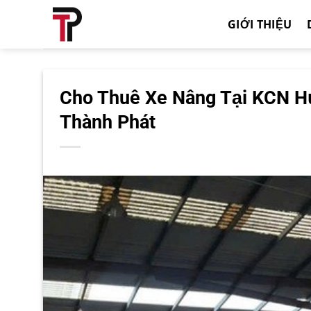
Bỏ
GIỚI THIỆU
qua
nội
dung
Cho Thuê Xe Nâng Tại KCN Hự
Thành Phát