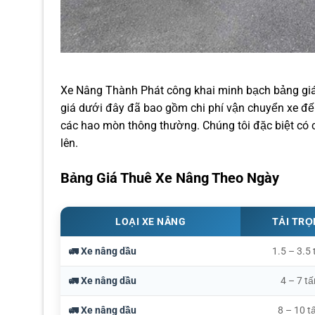
Xe Nâng Thành Phát công khai minh bạch bảng gi
giá dưới đây đã bao gồm chi phí vận chuyển xe đến 
các hao mòn thông thường. Chúng tôi đặc biệt có c
lên.
Bảng Giá Thuê Xe Nâng Theo Ngày
LOẠI XE NÂNG
TẢI TR
🚛 Xe nâng dầu
1.5 – 3.5 
🚛 Xe nâng dầu
4 – 7 tấ
🚛 Xe nâng dầu
8 – 10 t