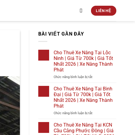
LIÊN HỆ
BÀI VIẾT GẦN ĐÂY
Cho Thuê Xe Nâng Tại Lộc
Ninh | Giá Từ 700k | Giá Tốt
Nhất 2026 | Xe Nâng Thành
Phát
ở
Chức năng bình luận bị tắt
Cho
Thuê
Cho Thuê Xe Nâng Tại Bình
Xe
Đại | Giá Từ 700k | Giá Tốt
Nâng
Nhất 2026 | Xe Nâng Thành
Tại
Phát
Lộc
Ninh
ở
Chức năng bình luận bị tắt
|
Cho
Giá
Thuê
Cho Thuê Xe Nâng Tại KCN
Từ
Xe
Cầu Cảng Phước Đông | Giá
700k
Nâng