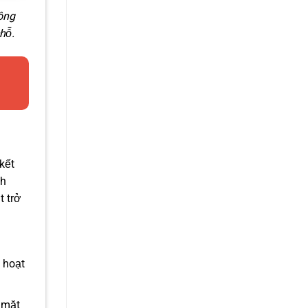
ông
hỗ.
kết
nh
t trở
g hoạt
 mặt