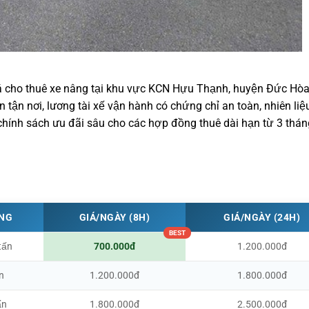
á cho thuê xe nâng tại khu vực KCN Hựu Thạnh, huyện Đức Hò
tận nơi, lương tài xế vận hành có chứng chỉ an toàn, nhiên liệ
hính sách ưu đãi sâu cho các hợp đồng thuê dài hạn từ 3 thán
ỌNG
GIÁ/NGÀY (8H)
GIÁ/NGÀY (24H)
tấn
700.000đ
1.200.000đ
n
1.200.000đ
1.800.000đ
ấn
1.800.000đ
2.500.000đ