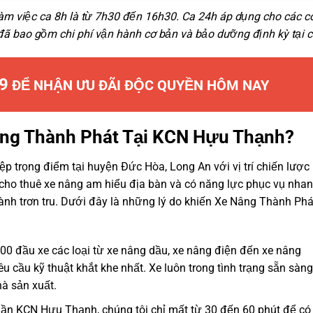
làm việc ca 8h là từ 7h30 đến 16h30. Ca 24h áp dụng cho các c
ng đã bao gồm chi phí vận hành cơ bản và bảo dưỡng định kỳ tại c
9
ĐỂ NHẬN ƯU ĐÃI ĐỘC QUYỀN HÔM NAY
âng Thành Phát Tại KCN Hựu Thạnh?
 trọng điểm tại huyện Đức Hòa, Long An với vị trí chiến lược 
ị cho thuê xe nâng am hiểu địa bàn và có năng lực phục vụ nha
ành trơn tru. Dưới đây là những lý do khiến Xe Nâng Thành Phá
00 đầu xe các loại từ xe nâng dầu, xe nâng điện đến xe nâng
êu cầu kỹ thuật khắt khe nhất. Xe luôn trong tình trạng sẵn sàn
à sản xuất.
gần KCN Hựu Thạnh, chúng tôi chỉ mất từ 30 đến 60 phút để có