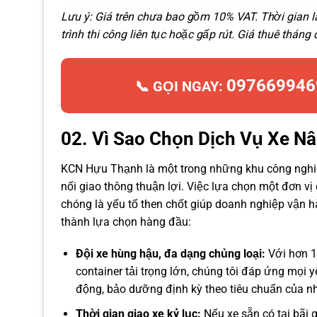
Lưu ý: Giá trên chưa bao gồm 10% VAT. Thời gian 
trình thi công liên tục hoặc gấp rút. Giá thuê thá
097669946
📞 GỌI NGAY:
02. Vì Sao Chọn Dịch Vụ Xe N
KCN Hựu Thạnh là một trong những khu công nghiệp
nối giao thông thuận lợi. Việc lựa chọn một đơn v
chóng là yếu tố then chốt giúp doanh nghiệp vận h
thành lựa chọn hàng đầu:
Đội xe hùng hậu, đa dạng chủng loại:
Với hơn 1
container tải trọng lớn, chúng tôi đáp ứng mọi y
động, bảo dưỡng định kỳ theo tiêu chuẩn của nh
Thời gian giao xe kỷ lục:
Nếu xe sẵn có tại bãi 