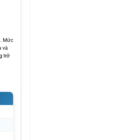
a. Mức
u và
g trở