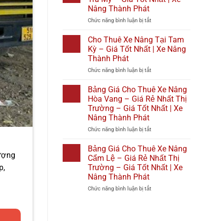
Phát
Giá
Nâng
1
Nâng Thành Phát
Tốt
Tại
–
ở
Chức năng bình luận bị tắt
Nhất
Diên
Giá
Cho
2026
Khánh
Rẻ
Thuê
|
–
Nhất
Cho Thuê Xe Nâng Tại Tam
Xe
Xe
Giá
Thị
Kỳ – Giá Tốt Nhất | Xe Nâng
Nâng
Nâng
Tốt
Trường
Thành Phát
Tại
Thành
Nhất
–
ở
Chức năng bình luận bị tắt
Bắc
Phát
|
Giá
Cho
Trà
Xe
Tốt
Thuê
My
Nâng
Bảng Giá Cho Thuê Xe Nâng
Nhất
Xe
–
Thành
|
Hòa Vang – Giá Rẻ Nhất Thị
Nâng
Giá
Phát
Xe
Trường – Giá Tốt Nhất | Xe
Tại
Tốt
Nâng
Nâng Thành Phát
Tam
Nhất
Thành
Kỳ
|
ở
Chức năng bình luận bị tắt
Phát
–
Xe
Bảng
Giá
Nâng
Giá
Bảng Giá Cho Thuê Xe Nâng
Tốt
lượng
Thành
Cho
Cẩm Lệ – Giá Rẻ Nhất Thị
Nhất
Phát
Thuê
Trường – Giá Tốt Nhất | Xe
p,
|
Xe
Nâng Thành Phát
Xe
Nâng
Nâng
Hòa
ở
Chức năng bình luận bị tắt
Thành
Vang
Bảng
Phát
–
Giá
Giá
Cho