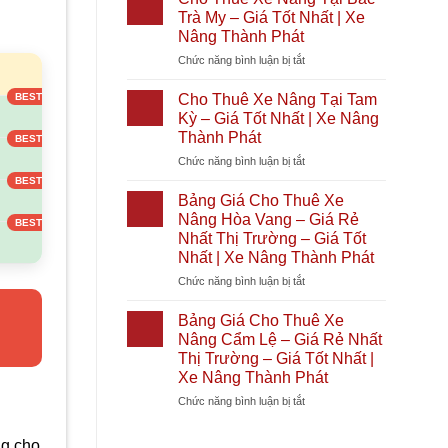
Phát
Giá
Xe
Nóc
Trà My – Giá Tốt Nhất | Xe
Tốt
Nâng
1
Nâng Thành Phát
Nhất
Tại
–
2026
ở
Chức năng bình luận bị tắt
Diên
Giá
)
|
Cho
Khánh
Rẻ
Xe
Thuê
–
Nhất
Cho Thuê Xe Nâng Tại Tam
Nâng
Xe
Giá
Thị
Kỳ – Giá Tốt Nhất | Xe Nâng
Thành
Nâng
Tốt
Trường
Thành Phát
Phát
Tại
Nhất
–
ở
Chức năng bình luận bị tắt
Bắc
|
Giá
Cho
Trà
Xe
Tốt
Thuê
My
Nâng
Nhất
Bảng Giá Cho Thuê Xe
Xe
–
Thành
|
Nâng Hòa Vang – Giá Rẻ
Nâng
Giá
Phát
Xe
Nhất Thị Trường – Giá Tốt
Tại
Tốt
Nâng
Nhất | Xe Nâng Thành Phát
Tam
Nhất
Thành
Kỳ
|
ở
Chức năng bình luận bị tắt
Phát
–
Xe
Bảng
Giá
Nâng
Giá
Bảng Giá Cho Thuê Xe
Tốt
Thành
Cho
Nâng Cẩm Lệ – Giá Rẻ Nhất
Nhất
Phát
Thuê
Thị Trường – Giá Tốt Nhất |
|
Xe
Xe Nâng Thành Phát
Xe
Nâng
Nâng
Hòa
ở
Chức năng bình luận bị tắt
Thành
Vang
Bảng
Phát
–
Giá
ng cho