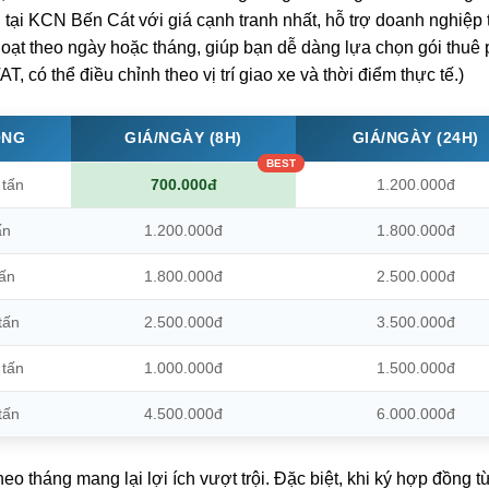
tại KCN Bến Cát với giá cạnh tranh nhất, hỗ trợ doanh nghiệp 
hoạt theo ngày hoặc tháng, giúp bạn dễ dàng lựa chọn gói thuê
, có thể điều chỉnh theo vị trí giao xe và thời điểm thực tế.)
ỌNG
GIÁ/NGÀY (8H)
GIÁ/NGÀY (24H)
 tấn
700.000đ
1.200.000đ
ấn
1.200.000đ
1.800.000đ
tấn
1.800.000đ
2.500.000đ
tấn
2.500.000đ
3.500.000đ
 tấn
1.000.000đ
1.500.000đ
tấn
4.500.000đ
6.000.000đ
o tháng mang lại lợi ích vượt trội. Đặc biệt, khi ký hợp đồng t