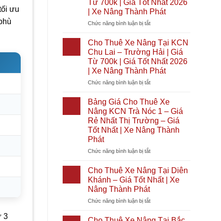
Từ 700k | Giá Tốt Nhất 2026
|
Tại
tối ưu
| Xe Nâng Thành Phát
Giá
Bình
 phù
Tốt
Đại
ở
Chức năng bình luận bị tắt
Nhất
|
Cho
2026
Giá
Thuê
Cho Thuê Xe Nâng Tại KCN
|
Từ
Xe
Chu Lai – Trường Hải | Giá
Xe
700k
Nâng
Từ 700k | Giá Tốt Nhất 2026
Nâng
|
Tại
| Xe Nâng Thành Phát
Thành
Giá
KCN
Phát
Tốt
Cầu
ở
Chức năng bình luận bị tắt
Nhất
Cảng
Cho
2026
Phước
Thuê
Bảng Giá Cho Thuê Xe
|
Đông
Xe
Nâng KCN Trà Nóc 1 – Giá
Xe
|
Nâng
Rẻ Nhất Thị Trường – Giá
Nâng
Giá
Tại
Tốt Nhất | Xe Nâng Thành
Thành
Từ
KCN
Phát
Phát
700k
Chu
|
Lai
ở
Chức năng bình luận bị tắt
Giá
–
Bảng
Tốt
Trường
Giá
Cho Thuê Xe Nâng Tại Diên
Nhất
Hải
Cho
Khánh – Giá Tốt Nhất | Xe
2026
|
Thuê
Nâng Thành Phát
|
Giá
Xe
Xe
Từ
ở
Chức năng bình luận bị tắt
Nâng
Nâng
700k
Cho
KCN
ừ 3
Thành
|
Thuê
Trà
Cho Thuê Xe Nâng Tại Bắc