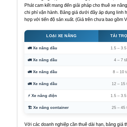
Phát cam kết mang đến giải pháp cho thuê xe nâng 
chi phí vận hành. Bảng giá dưới đây áp dụng linh 
hợp với tiến độ sản xuất. (Giá trên chưa bao gồm VAT
LOẠI XE NÂNG
TẢI TR
🚛 Xe nâng dầu
1.5 – 3.5
🚛 Xe nâng dầu
4 – 7 t
🚛 Xe nâng dầu
8 – 10 
🚛 Xe nâng dầu
12 – 15 
⚡ Xe nâng điện
1.5 – 3.5
🏗️ Xe nâng container
25 – 45 
Với các doanh nghiệp cần thuê dài hạn, bảng giá the