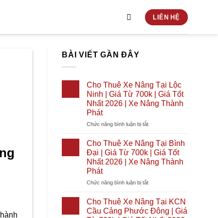
LIÊN HỆ
BÀI VIẾT GẦN ĐÂY
Cho Thuê Xe Nâng Tại Lộc
Ninh | Giá Từ 700k | Giá Tốt
Nhất 2026 | Xe Nâng Thành
Phát
ở
Chức năng bình luận bị tắt
Cho
Thuê
Cho Thuê Xe Nâng Tại Bình
Xe
ờng
Đại | Giá Từ 700k | Giá Tốt
Nâng
Nhất 2026 | Xe Nâng Thành
Tại
Phát
Lộc
Ninh
ở
Chức năng bình luận bị tắt
|
Cho
Giá
Thuê
Cho Thuê Xe Nâng Tại KCN
Từ
Xe
Cầu Cảng Phước Đông | Giá
Thành
700k
Nâng