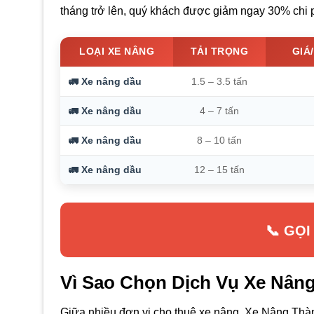
tháng trở lên, quý khách được giảm ngay 30% chi p
LOẠI XE NÂNG
TẢI TRỌNG
GIÁ
🚛 Xe nâng dầu
1.5 – 3.5 tấn
🚛 Xe nâng dầu
4 – 7 tấn
🚛 Xe nâng dầu
8 – 10 tấn
🚛 Xe nâng dầu
12 – 15 tấn
📞 GỌI
Vì Sao Chọn Dịch Vụ Xe Nân
Giữa nhiều đơn vị cho thuê xe nâng, Xe Nâng Thành