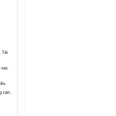
 Tải
n sạc
iệu.
g cạn,