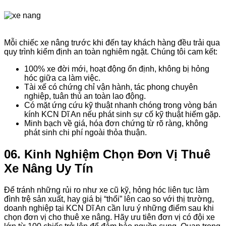
Mỗi chiếc xe nâng trước khi đến tay khách hàng đều trải qua
quy trình kiểm định an toàn nghiêm ngặt. Chúng tôi cam kết:
100% xe đời mới, hoạt động ổn định, không bị hỏng
hóc giữa ca làm việc.
Tài xế có chứng chỉ vận hành, tác phong chuyên
nghiệp, tuân thủ an toàn lao động.
Có mặt ứng cứu kỹ thuật nhanh chóng trong vòng bán
kính KCN Dĩ An nếu phát sinh sự cố kỹ thuật hiếm gặp.
Minh bạch về giá, hóa đơn chứng từ rõ ràng, không
phát sinh chi phí ngoài thỏa thuận.
06. Kinh Nghiệm Chọn Đơn Vị Thuê
Xe Nâng Uy Tín
Để tránh những rủi ro như xe cũ kỹ, hỏng hóc liên tục làm
đình trệ sản xuất, hay giá bị “thổi” lên cao so với thị trường,
doanh nghiệp tại KCN Dĩ An cần lưu ý những điểm sau khi
chọn đơn vị cho thuê xe nâng. Hãy ưu tiên đơn vị có đội xe