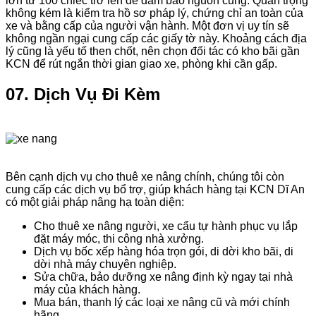
lớn từ 100 chiếc trở lên để đảm bảo nguồn cung. Quan trọng
không kém là kiểm tra hồ sơ pháp lý, chứng chỉ an toàn của
xe và bằng cấp của người vận hành. Một đơn vị uy tín sẽ
không ngần ngại cung cấp các giấy tờ này. Khoảng cách địa
lý cũng là yếu tố then chốt, nên chọn đối tác có kho bãi gần
KCN để rút ngắn thời gian giao xe, phòng khi cần gấp.
07. Dịch Vụ Đi Kèm
Bên cạnh dịch vụ cho thuê xe nâng chính, chúng tôi còn
cung cấp các dịch vụ bổ trợ, giúp khách hàng tại KCN Dĩ An
có một giải pháp nâng hạ toàn diện:
Cho thuê xe nâng người, xe cẩu tự hành phục vụ lắp
đặt máy móc, thi công nhà xưởng.
Dịch vụ bốc xếp hàng hóa trọn gói, di dời kho bãi, di
dời nhà máy chuyên nghiệp.
Sửa chữa, bảo dưỡng xe nâng định kỳ ngay tại nhà
máy của khách hàng.
Mua bán, thanh lý các loại xe nâng cũ và mới chính
hãng.