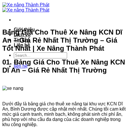
Bỏ
qua
nội
dung
Giới thiệu
Bảng Giá Cho Thuê Xe Nâng KCN Dĩ
Dịch vụ
An – Giá Rẻ Nhất Thị Trường – Giá
Tin tức
Liên hệ
Tốt Nhất | Xe Nâng Thành Phát
01. Bảng Giá Cho Thuê Xe Nâng KCN
liên hệ
Dĩ An – Giá Rẻ Nhất Thị Trường
Dưới đây là bảng giá cho thuê xe nâng tại khu vực KCN Dĩ
An, Bình Dương được cập nhật mới nhất. Chúng tôi cam kết
mức giá cạnh tranh, minh bạch, không phát sinh chi phí ẩn,
phù hợp với nhu cầu đa dạng của các doanh nghiệp trong
khu công nghiệp.