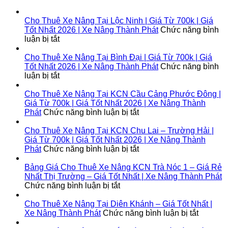
Cho Thuê Xe Nâng Tại Lộc Ninh | Giá Từ 700k | Giá
Tốt Nhất 2026 | Xe Nâng Thành Phát
Chức năng bình
ở
luận bị tắt
Cho
Thuê
Cho Thuê Xe Nâng Tại Bình Đại | Giá Từ 700k | Giá
Xe
Tốt Nhất 2026 | Xe Nâng Thành Phát
Chức năng bình
Nâng
ở
luận bị tắt
Tại
Cho
Lộc
Thuê
Cho Thuê Xe Nâng Tại KCN Cầu Cảng Phước Đông |
Ninh
Xe
Giá Từ 700k | Giá Tốt Nhất 2026 | Xe Nâng Thành
|
Nâng
ở
Phát
Chức năng bình luận bị tắt
Giá
Tại
Cho
Từ
Bình
Thuê
Cho Thuê Xe Nâng Tại KCN Chu Lai – Trường Hải |
700k
Đại
Xe
Giá Từ 700k | Giá Tốt Nhất 2026 | Xe Nâng Thành
|
|
Nâng
ở
Phát
Chức năng bình luận bị tắt
Giá
Giá
Tại
Cho
Tốt
Từ
KCN
Thuê
Bảng Giá Cho Thuê Xe Nâng KCN Trà Nóc 1 – Giá Rẻ
Nhất
700k
Cầu
Xe
Nhất Thị Trường – Giá Tốt Nhất | Xe Nâng Thành Phát
2026
|
ở
Cảng
Nâng
Chức năng bình luận bị tắt
|
Giá
Bảng
Phước
Tại
Xe
Tốt
Giá
Đông
KCN
Cho Thuê Xe Nâng Tại Diên Khánh – Giá Tốt Nhất |
Nâng
Nhất
Cho
|
Chu
ở
Xe Nâng Thành Phát
Chức năng bình luận bị tắt
Thành
2026
Thuê
Giá
Lai
Cho