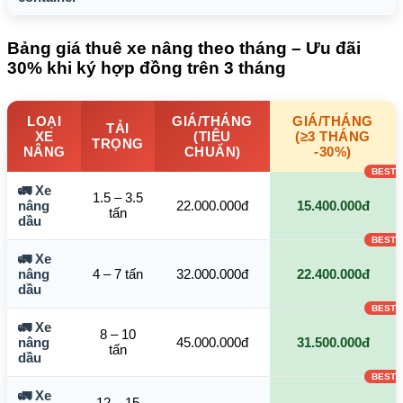
Bảng giá thuê xe nâng theo tháng – Ưu đãi
30% khi ký hợp đồng trên 3 tháng
LOẠI
GIÁ/THÁNG
GIÁ/THÁNG
TẢI
XE
(TIÊU
(≥3 THÁNG
TRỌNG
NÂNG
CHUẨN)
-30%)
🚛 Xe
1.5 – 3.5
nâng
22.000.000đ
15.400.000đ
tấn
dầu
🚛 Xe
nâng
4 – 7 tấn
32.000.000đ
22.400.000đ
dầu
🚛 Xe
8 – 10
nâng
45.000.000đ
31.500.000đ
tấn
dầu
🚛 Xe
12 – 15