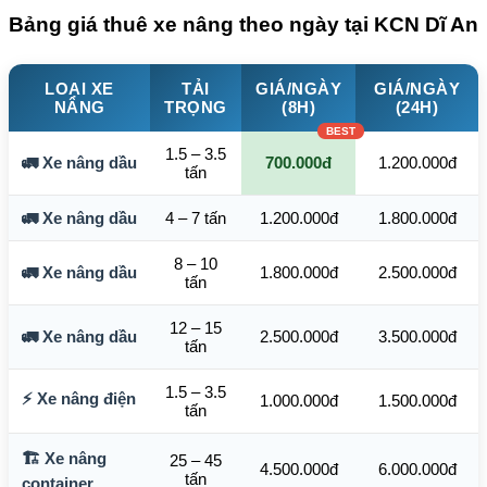
Bảng giá thuê xe nâng theo ngày tại KCN Dĩ An
LOẠI XE
TẢI
GIÁ/NGÀY
GIÁ/NGÀY
NÂNG
TRỌNG
(8H)
(24H)
1.5 – 3.5
🚛 Xe nâng dầu
700.000đ
1.200.000đ
tấn
🚛 Xe nâng dầu
4 – 7 tấn
1.200.000đ
1.800.000đ
8 – 10
🚛 Xe nâng dầu
1.800.000đ
2.500.000đ
tấn
12 – 15
🚛 Xe nâng dầu
2.500.000đ
3.500.000đ
tấn
1.5 – 3.5
⚡ Xe nâng điện
1.000.000đ
1.500.000đ
tấn
🏗️ Xe nâng
25 – 45
4.500.000đ
6.000.000đ
tấn
container