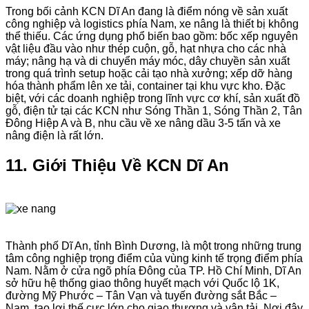
Trong bối cảnh KCN Dĩ An đang là điểm nóng về sản xuất
công nghiệp và logistics phía Nam, xe nâng là thiết bị không
thể thiếu. Các ứng dụng phổ biến bao gồm: bốc xếp nguyên
vật liệu đầu vào như thép cuộn, gỗ, hạt nhựa cho các nhà
máy; nâng hạ và di chuyển máy móc, dây chuyền sản xuất
trong quá trình setup hoặc cải tạo nhà xưởng; xếp dỡ hàng
hóa thành phẩm lên xe tải, container tại khu vực kho. Đặc
biệt, với các doanh nghiệp trong lĩnh vực cơ khí, sản xuất đồ
gỗ, điện tử tại các KCN như Sóng Thần 1, Sóng Thần 2, Tân
Đông Hiệp A và B, nhu cầu về xe nâng dầu 3-5 tấn và xe
nâng điện là rất lớn.
11. Giới Thiệu Về KCN Dĩ An
Thành phố Dĩ An, tỉnh Bình Dương, là một trong những trung
tâm công nghiệp trọng điểm của vùng kinh tế trọng điểm phía
Nam. Nằm ở cửa ngõ phía Đông của TP. Hồ Chí Minh, Dĩ An
sở hữu hệ thống giao thông huyết mạch với Quốc lộ 1K,
đường Mỹ Phước – Tân Vạn và tuyến đường sắt Bắc –
Nam, tạo lợi thế cực lớn cho giao thương và vận tải. Nơi đây