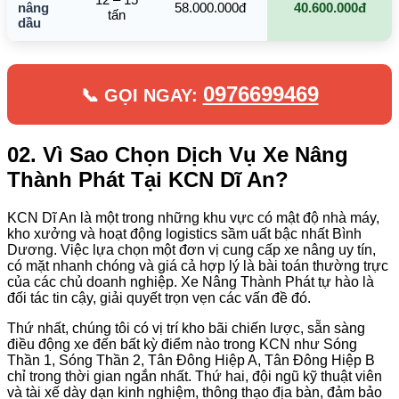
nâng
58.000.000đ
40.600.000đ
tấn
dầu
0976699469
📞 GỌI NGAY:
02. Vì Sao Chọn Dịch Vụ Xe Nâng
Thành Phát Tại KCN Dĩ An?
KCN Dĩ An là một trong những khu vực có mật độ nhà máy,
kho xưởng và hoạt động logistics sầm uất bậc nhất Bình
Dương. Việc lựa chọn một đơn vị cung cấp xe nâng uy tín,
có mặt nhanh chóng và giá cả hợp lý là bài toán thường trực
của các chủ doanh nghiệp. Xe Nâng Thành Phát tự hào là
đối tác tin cậy, giải quyết trọn vẹn các vấn đề đó.
Thứ nhất, chúng tôi có vị trí kho bãi chiến lược, sẵn sàng
điều động xe đến bất kỳ điểm nào trong KCN như Sóng
Thần 1, Sóng Thần 2, Tân Đông Hiệp A, Tân Đông Hiệp B
chỉ trong thời gian ngắn nhất. Thứ hai, đội ngũ kỹ thuật viên
và tài xế dày dạn kinh nghiệm, thông thạo địa bàn, đảm bảo