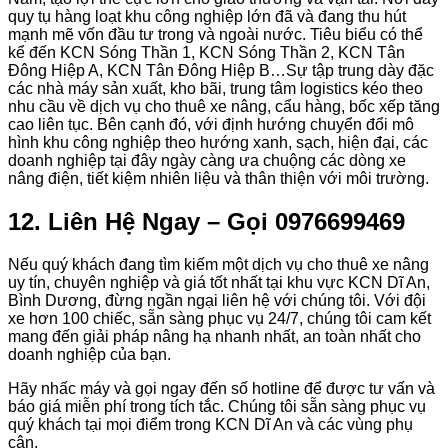
quy tụ hàng loạt khu công nghiệp lớn đã và đang thu hút
mạnh mẽ vốn đầu tư trong và ngoài nước. Tiêu biểu có thể
kể đến KCN Sóng Thần 1, KCN Sóng Thần 2, KCN Tân
Đông Hiệp A, KCN Tân Đông Hiệp B…Sự tập trung dày đặc
các nhà máy sản xuất, kho bãi, trung tâm logistics kéo theo
nhu cầu về dịch vụ cho thuê xe nâng, cẩu hàng, bốc xếp tăng
cao liên tục. Bên cạnh đó, với định hướng chuyển đổi mô
hình khu công nghiệp theo hướng xanh, sạch, hiện đại, các
doanh nghiệp tại đây ngày càng ưa chuộng các dòng xe
nâng điện, tiết kiệm nhiên liệu và thân thiện với môi trường.
12. Liên Hệ Ngay – Gọi 0976699469
Nếu quý khách đang tìm kiếm một dịch vụ cho thuê xe nâng
uy tín, chuyên nghiệp và giá tốt nhất tại khu vực KCN Dĩ An,
Bình Dương, đừng ngần ngại liên hệ với chúng tôi. Với đội
xe hơn 100 chiếc, sẵn sàng phục vụ 24/7, chúng tôi cam kết
mang đến giải pháp nâng hạ nhanh nhất, an toàn nhất cho
doanh nghiệp của bạn.
Hãy nhấc máy và gọi ngay đến số hotline để được tư vấn và
báo giá miễn phí trong tích tắc. Chúng tôi sẵn sàng phục vụ
quý khách tại mọi điểm trong KCN Dĩ An và các vùng phụ
cận.