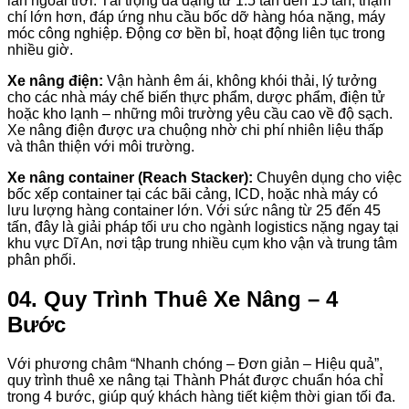
lẫn ngoài trời. Tải trọng đa dạng từ 1.5 tấn đến 15 tấn, thậm
chí lớn hơn, đáp ứng nhu cầu bốc dỡ hàng hóa nặng, máy
móc công nghiệp. Động cơ bền bỉ, hoạt động liên tục trong
nhiều giờ.
Xe nâng điện:
Vận hành êm ái, không khói thải, lý tưởng
cho các nhà máy chế biến thực phẩm, dược phẩm, điện tử
hoặc kho lạnh – những môi trường yêu cầu cao về độ sạch.
Xe nâng điện được ưa chuộng nhờ chi phí nhiên liệu thấp
và thân thiện với môi trường.
Xe nâng container (Reach Stacker):
Chuyên dụng cho việc
bốc xếp container tại các bãi cảng, ICD, hoặc nhà máy có
lưu lượng hàng container lớn. Với sức nâng từ 25 đến 45
tấn, đây là giải pháp tối ưu cho ngành logistics nặng ngay tại
khu vực Dĩ An, nơi tập trung nhiều cụm kho vận và trung tâm
phân phối.
04. Quy Trình Thuê Xe Nâng – 4
Bước
Với phương châm “Nhanh chóng – Đơn giản – Hiệu quả”,
quy trình thuê xe nâng tại Thành Phát được chuẩn hóa chỉ
trong 4 bước, giúp quý khách hàng tiết kiệm thời gian tối đa.