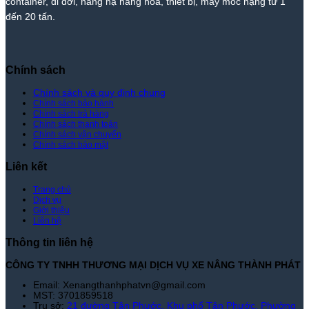
container, di dời, nâng hạ hàng hóa, thiết bị, máy móc nặng từ 1
Tốt
Thị
đến 20 tấn.
Nhất
Trường
|
–
Xe
Giá
Nâng
Tốt
Thành
Nhất
Chính sách
Phát
|
Xe
Chính sách và quy định chung
Chính sách bảo hành
Nâng
Chính sách trả hàng
Thành
Chính sách thanh toán
Phát
Chính sách vận chuyển
Chính sách bảo mật
Liên kết
Trang chủ
Dịch vụ
Giới thiệu
Liên hệ
Thông tin liên hệ
CÔNG TY TNHH THƯƠNG MẠI DỊCH VỤ XE NÂNG THÀNH PHÁT
Email: Xenangthanhphatvn@gmail.com
MST: 3701859518
Trụ sở:
21 đường Tân Phước, Khu phố Tân Phước, Phường