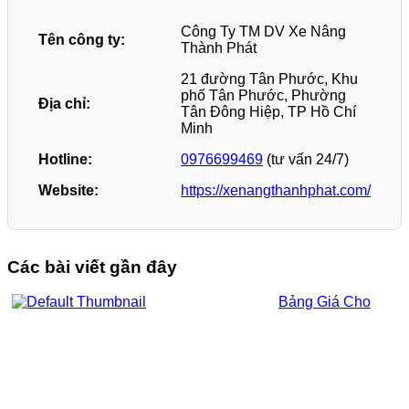
Công Ty TM DV Xe Nâng
Tên công ty:
Thành Phát
21 đường Tân Phước, Khu
phố Tân Phước, Phường
Địa chỉ:
Tân Đông Hiệp, TP Hồ Chí
Minh
Hotline:
0976699469
(tư vấn 24/7)
Website:
https://xenangthanhphat.com/
Các bài viết gần đây
Bảng Giá Cho