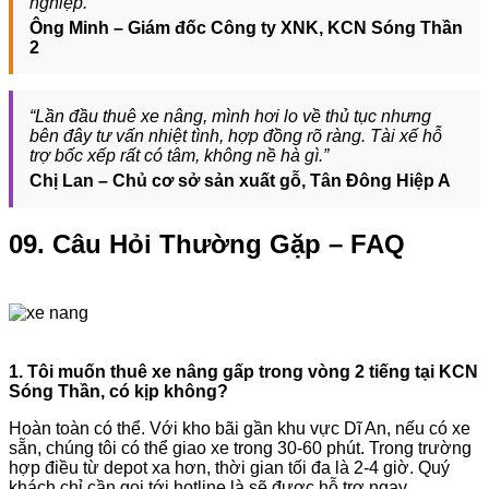
nghiệp.”
Ông Minh – Giám đốc Công ty XNK, KCN Sóng Thần
2
“Lần đầu thuê xe nâng, mình hơi lo về thủ tục nhưng
bên đây tư vấn nhiệt tình, hợp đồng rõ ràng. Tài xế hỗ
trợ bốc xếp rất có tâm, không nề hà gì.”
Chị Lan – Chủ cơ sở sản xuất gỗ, Tân Đông Hiệp A
09. Câu Hỏi Thường Gặp – FAQ
1. Tôi muốn thuê xe nâng gấp trong vòng 2 tiếng tại KCN
Sóng Thần, có kịp không?
Hoàn toàn có thể. Với kho bãi gần khu vực Dĩ An, nếu có xe
sẵn, chúng tôi có thể giao xe trong 30-60 phút. Trong trường
hợp điều từ depot xa hơn, thời gian tối đa là 2-4 giờ. Quý
khách chỉ cần gọi tới hotline là sẽ được hỗ trợ ngay.