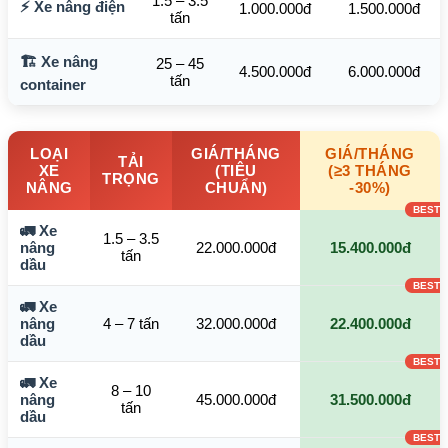
1.5 – 3.5
⚡ Xe nâng điện
1.000.000đ
1.500.000đ
tấn
🏗️ Xe nâng
25 – 45
4.500.000đ
6.000.000đ
tấn
container
LOẠI
GIÁ/THÁNG
GIÁ/THÁNG
TẢI
XE
(TIÊU
(≥3 THÁNG
TRỌNG
NÂNG
CHUẨN)
-30%)
🚛 Xe
1.5 – 3.5
nâng
22.000.000đ
15.400.000đ
tấn
dầu
🚛 Xe
nâng
4 – 7 tấn
32.000.000đ
22.400.000đ
dầu
🚛 Xe
8 – 10
nâng
45.000.000đ
31.500.000đ
tấn
dầu