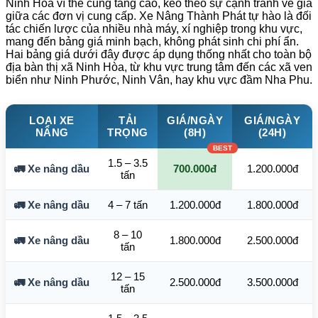
Ninh Hòa vì thế cũng tăng cao, kéo theo sự cạnh tranh về giá
giữa các đơn vị cung cấp. Xe Nâng Thành Phát tự hào là đối
tác chiến lược của nhiều nhà máy, xí nghiệp trong khu vực,
mang đến bảng giá minh bạch, không phát sinh chi phí ẩn.
Hai bảng giá dưới đây được áp dụng thống nhất cho toàn bộ
địa bàn thị xã Ninh Hòa, từ khu vực trung tâm đến các xã ven
biển như Ninh Phước, Ninh Vân, hay khu vực đầm Nha Phu.
LOẠI XE
TẢI
GIÁ/NGÀY
GIÁ/NGÀY
NÂNG
TRỌNG
(8H)
(24H)
1.5 – 3.5
🚛 Xe nâng dầu
700.000đ
1.200.000đ
tấn
🚛 Xe nâng dầu
4 – 7 tấn
1.200.000đ
1.800.000đ
8 – 10
🚛 Xe nâng dầu
1.800.000đ
2.500.000đ
tấn
12 – 15
🚛 Xe nâng dầu
2.500.000đ
3.500.000đ
tấn