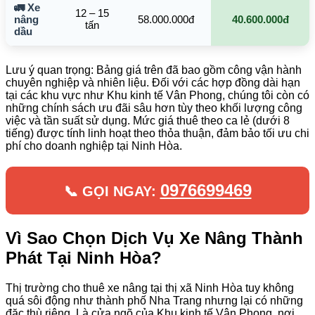
🚛 Xe
12 – 15
nâng
58.000.000đ
40.600.000đ
tấn
dầu
Lưu ý quan trọng: Bảng giá trên đã bao gồm công vận hành
chuyên nghiệp và nhiên liệu. Đối với các hợp đồng dài hạn
tại các khu vực như Khu kinh tế Vân Phong, chúng tôi còn có
những chính sách ưu đãi sâu hơn tùy theo khối lượng công
việc và tần suất sử dụng. Mức giá thuê theo ca lẻ (dưới 8
tiếng) được tính linh hoạt theo thỏa thuận, đảm bảo tối ưu chi
phí cho doanh nghiệp tại Ninh Hòa.
0976699469
📞 GỌI NGAY:
Vì Sao Chọn Dịch Vụ Xe Nâng Thành
Phát Tại Ninh Hòa?
Thị trường cho thuê xe nâng tại thị xã Ninh Hòa tuy không
quá sôi động như thành phố Nha Trang nhưng lại có những
đặc thù riêng. Là cửa ngõ của Khu kinh tế Vân Phong, nơi