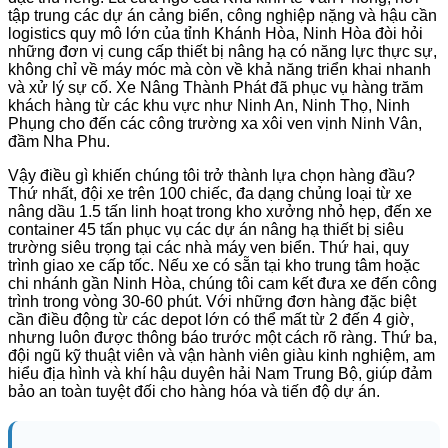
tập trung các dự án cảng biển, công nghiệp nặng và hậu cần
logistics quy mô lớn của tỉnh Khánh Hòa, Ninh Hòa đòi hỏi
những đơn vị cung cấp thiết bị nâng hạ có năng lực thực sự,
không chỉ về máy móc mà còn về khả năng triển khai nhanh
và xử lý sự cố. Xe Nâng Thành Phát đã phục vụ hàng trăm
khách hàng từ các khu vực như Ninh An, Ninh Thọ, Ninh
Phụng cho đến các công trường xa xôi ven vịnh Ninh Vân,
đầm Nha Phu.
Vậy điều gì khiến chúng tôi trở thành lựa chọn hàng đầu?
Thứ nhất, đội xe trên 100 chiếc, đa dạng chủng loại từ xe
nâng dầu 1.5 tấn linh hoạt trong kho xưởng nhỏ hẹp, đến xe
container 45 tấn phục vụ các dự án nâng hạ thiết bị siêu
trường siêu trọng tại các nhà máy ven biển. Thứ hai, quy
trình giao xe cấp tốc. Nếu xe có sẵn tại kho trung tâm hoặc
chi nhánh gần Ninh Hòa, chúng tôi cam kết đưa xe đến công
trình trong vòng 30-60 phút. Với những đơn hàng đặc biệt
cần điều động từ các depot lớn có thể mất từ 2 đến 4 giờ,
nhưng luôn được thông báo trước một cách rõ ràng. Thứ ba,
đội ngũ kỹ thuật viên và vận hành viên giàu kinh nghiệm, am
hiểu địa hình và khí hậu duyên hải Nam Trung Bộ, giúp đảm
bảo an toàn tuyệt đối cho hàng hóa và tiến độ dự án.