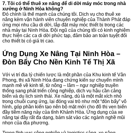
7. Tôi có thể thuê xe nâng để di dời máy móc trong nhà
xưởng ở Ninh Hòa không?
Đó chính là thế mạnh của chúng tôi. Dịch vụ cho thuê xe
nâng kèm vận hành viên chuyên nghiệp của Thành Phát đáp
ứng mọi nhu cầu di dời, lắp đặt máy móc thiết bị trong các
nhà máy tại Ninh Hòa. Đội ngũ của chúng tôi có kinh nghiệm
thực hiện các ca di dời phức tạp, đảm bảo an toàn tuyệt đối
cho thiết bị có giá trị cao.
Ứng Dụng Xe Nâng Tại Ninh Hòa –
Đòn Bẩy Cho Nền Kinh Tế Thị Xã
Với vị trí địa lý chiến lược là một phần của Khu kinh tế Vân
Phong, thị xã Ninh Hòa đang chứng kiến sự chuyển mình
mạnh mẽ về kinh tế, từ nông – lâm – ngư nghiệp truyền
thống sang phát triển công nghiệp, dịch vụ hậu cần cảng
biển và du lịch sinh thái. Xe nâng, dù là một mắt xích nhỏ
trong chuỗi cung ứng, lại đóng vai trò như một “đòn bẩy” vô
hình, góp phần kiến tạo nên bộ mặt mới cho đô thị ven biển
đầy tiềm năng này của tỉnh Khánh Hòa. Ứng dụng của xe
nâng tại đây rất đa dạng, bám sát vào các ngành nghề mũi
nhọn của địa phương.
Trong lĩnh vực công nghiệp và logistics cảng, xe nâng