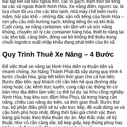
bãi tập kết vật liệu ngoài trời, các lò gạch, trạm trộn bê tông
tại các xã ngoại thành Ninh Hòa. Xe nâng điện, ngược lại, là
lựa chọn tối ưu cho các kho lạnh, nhà máy chế biến nước
mắm, hải sản khô – những đặc sản nổi tiếng của Ninh Hòa –
nơi yêu cầu môi trường sạch, không tiếng ồn và khí thải.
Cuối cùng, xe nâng container, với tầm với và sức nâng
khủng, chuyên xử lý các container hàng hóa, thiết bị nặng tại
các kho bãi, cảng biển, đóng vai trò không thể thiếu trong
chuỗi logistics xuất nhập khẩu đang phát triển của thị xã.
Quy Trình Thuê Xe Nâng – 4 Bước
Để việc thuê xe nâng tại Ninh Hòa diễn ra thuận tiện và
nhanh chóng, Xe Nâng Thành Phát đã xây dựng quy trình 4
bước chuẩn hóa, giúp tiết kiệm thời gian cho cả hai bên.
Bước đầu tiên, quý khách chỉ cần liên hệ qua đường dây
nóng hoặc các kênh trực tuyến, cung cấp các thông tin cơ
bản như địa điểm làm việc cụ thể (ví dụ: tại Khu công nghiệp
Ninh Hòa, hay khu vực đầm Nha Phu), tải trọng hàng cần
nâng, chiều cao nâng dự kiến, và thời gian thuê. Bước thứ
hai, bộ phận điều phối sẽ tư vấn trực tiếp, đề xuất dòng xe và
cấu hình phù hợp nhất, đồng thời báo giá chính xác theo
bảng giá hoặc theo thỏa thuận dự án. Mọi thắc mắc về kỹ
thuật, như có cần càng dài, bộ kẹp giấy, kẹp thùng phuy hay