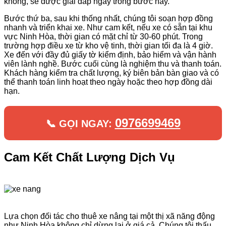
không, sẽ được giải đáp ngay trong bước này.
Bước thứ ba, sau khi thống nhất, chúng tôi soạn hợp đồng
nhanh và triển khai xe. Như cam kết, nếu xe có sẵn tại khu
vực Ninh Hòa, thời gian có mặt chỉ từ 30-60 phút. Trong
trường hợp điều xe từ kho vệ tinh, thời gian tối đa là 4 giờ.
Xe đến với đầy đủ giấy tờ kiểm định, bảo hiểm và vận hành
viên lành nghề. Bước cuối cùng là nghiệm thu và thanh toán.
Khách hàng kiểm tra chất lượng, ký biên bản bàn giao và có
thể thanh toán linh hoạt theo ngày hoặc theo hợp đồng dài
hạn.
0976699469
📞 GỌI NGAY:
Cam Kết Chất Lượng Dịch Vụ
Lựa chọn đối tác cho thuê xe nâng tại một thị xã năng động
như Ninh Hòa không chỉ dừng lại ở giá cả. Chúng tôi thấu