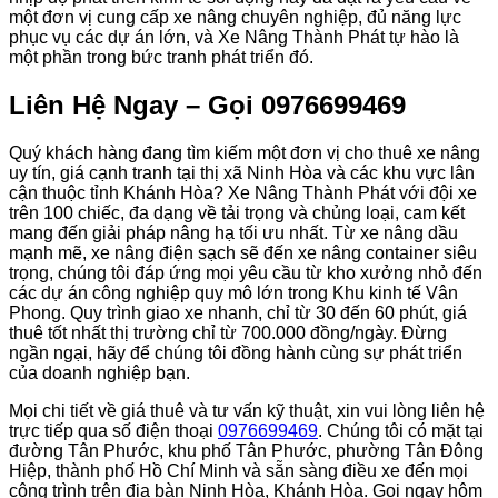
một đơn vị cung cấp xe nâng chuyên nghiệp, đủ năng lực
phục vụ các dự án lớn, và Xe Nâng Thành Phát tự hào là
một phần trong bức tranh phát triển đó.
Liên Hệ Ngay – Gọi 0976699469
Quý khách hàng đang tìm kiếm một đơn vị cho thuê xe nâng
uy tín, giá cạnh tranh tại thị xã Ninh Hòa và các khu vực lân
cận thuộc tỉnh Khánh Hòa? Xe Nâng Thành Phát với đội xe
trên 100 chiếc, đa dạng về tải trọng và chủng loại, cam kết
mang đến giải pháp nâng hạ tối ưu nhất. Từ xe nâng dầu
mạnh mẽ, xe nâng điện sạch sẽ đến xe nâng container siêu
trọng, chúng tôi đáp ứng mọi yêu cầu từ kho xưởng nhỏ đến
các dự án công nghiệp quy mô lớn trong Khu kinh tế Vân
Phong. Quy trình giao xe nhanh, chỉ từ 30 đến 60 phút, giá
thuê tốt nhất thị trường chỉ từ 700.000 đồng/ngày. Đừng
ngần ngại, hãy để chúng tôi đồng hành cùng sự phát triển
của doanh nghiệp bạn.
Mọi chi tiết về giá thuê và tư vấn kỹ thuật, xin vui lòng liên hệ
trực tiếp qua số điện thoại
0976699469
. Chúng tôi có mặt tại
đường Tân Phước, khu phố Tân Phước, phường Tân Đông
Hiệp, thành phố Hồ Chí Minh và sẵn sàng điều xe đến mọi
công trình trên địa bàn Ninh Hòa, Khánh Hòa. Gọi ngay hôm