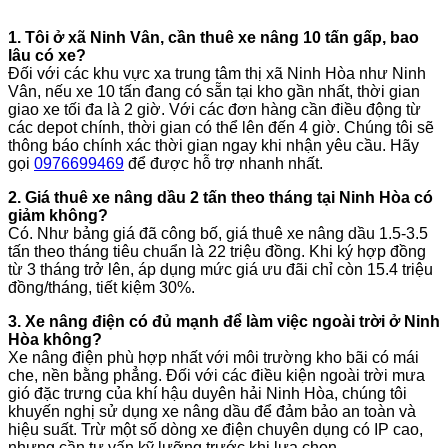
1. Tôi ở xã Ninh Vân, cần thuê xe nâng 10 tấn gấp, bao
lâu có xe?
Đối với các khu vực xa trung tâm thị xã Ninh Hòa như Ninh
Vân, nếu xe 10 tấn đang có sẵn tại kho gần nhất, thời gian
giao xe tối đa là 2 giờ. Với các đơn hàng cần điều động từ
các depot chính, thời gian có thể lên đến 4 giờ. Chúng tôi sẽ
thông báo chính xác thời gian ngay khi nhận yêu cầu. Hãy
gọi
0976699469
để được hỗ trợ nhanh nhất.
2. Giá thuê xe nâng dầu 2 tấn theo tháng tại Ninh Hòa có
giảm không?
Có. Như bảng giá đã công bố, giá thuê xe nâng dầu 1.5-3.5
tấn theo tháng tiêu chuẩn là 22 triệu đồng. Khi ký hợp đồng
từ 3 tháng trở lên, áp dụng mức giá ưu đãi chỉ còn 15.4 triệu
đồng/tháng, tiết kiệm 30%.
3. Xe nâng điện có đủ mạnh để làm việc ngoài trời ở Ninh
Hòa không?
Xe nâng điện phù hợp nhất với môi trường kho bãi có mái
che, nền bằng phẳng. Đối với các điều kiện ngoài trời mưa
gió đặc trưng của khí hậu duyên hải Ninh Hòa, chúng tôi
khuyến nghị sử dụng xe nâng dầu để đảm bảo an toàn và
hiệu suất. Trừ một số dòng xe điện chuyên dụng có IP cao,
nhưng cần tư vấn kỹ lưỡng trước khi lựa chọn.