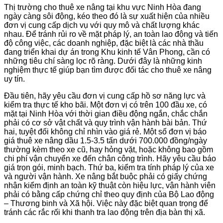
Thị trường cho thuê xe nâng tại khu vực Ninh Hòa đang
ngày càng sôi động, kéo theo đó là sự xuất hiện của nhiều
đơn vị cung cấp dịch vụ với quy mô và chất lượng khác
nhau. Để tránh rủi ro về mặt pháp lý, an toàn lao động và tiến
độ công việc, các doanh nghiệp, đặc biệt là các nhà thầu
đang triển khai dự án trong Khu kinh tế Vân Phong, cần có
những tiêu chí sàng lọc rõ ràng. Dưới đây là những kinh
nghiệm thực tế giúp bạn tìm được đối tác cho thuê xe nâng
uy tín.
Đầu tiên, hãy yêu cầu đơn vị cung cấp hồ sơ năng lực và
kiểm tra thực tế kho bãi. Một đơn vị có trên 100 đầu xe, có
mặt tại Ninh Hòa với thời gian điều động ngắn, chắc chắn
phải có cơ sở vật chất và quy trình vận hành bài bản. Thứ
hai, tuyệt đối không chỉ nhìn vào giá rẻ. Một số đơn vị báo
giá thuê xe nâng dầu 1.5-3.5 tấn dưới 700.000 đồng/ngày
thường kèm theo xe cũ, hay hỏng vặt, hoặc không bao gồm
chi phí vận chuyển xe đến chân công trình. Hãy yêu cầu báo
giá trọn gói, minh bạch. Thứ ba, kiểm tra tính pháp lý của xe
và người vận hành. Xe nâng bắt buộc phải có giấy chứng
nhận kiểm định an toàn kỹ thuật còn hiệu lực, vận hành viên
phải có bằng cấp chứng chỉ theo quy định của Bộ Lao động
– Thương binh và Xã hội. Việc này đặc biệt quan trọng để
tránh các rắc rối khi thanh tra lao động trên địa bàn thị xã.