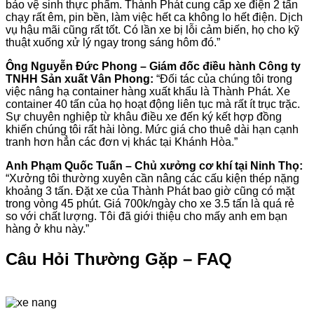
bảo vệ sinh thực phẩm. Thành Phát cung cấp xe điện 2 tấn
chạy rất êm, pin bền, làm việc hết ca không lo hết điện. Dịch
vụ hậu mãi cũng rất tốt. Có lần xe bị lỗi cảm biến, họ cho kỹ
thuật xuống xử lý ngay trong sáng hôm đó.”
Ông Nguyễn Đức Phong – Giám đốc điều hành Công ty
TNHH Sản xuất Vân Phong:
“Đối tác của chúng tôi trong
việc nâng hạ container hàng xuất khẩu là Thành Phát. Xe
container 40 tấn của họ hoạt động liên tục mà rất ít trục trặc.
Sự chuyên nghiệp từ khâu điều xe đến ký kết hợp đồng
khiến chúng tôi rất hài lòng. Mức giá cho thuê dài hạn cạnh
tranh hơn hẳn các đơn vị khác tại Khánh Hòa.”
Anh Phạm Quốc Tuấn – Chủ xưởng cơ khí tại Ninh Thọ:
“Xưởng tôi thường xuyên cần nâng các cấu kiện thép nặng
khoảng 3 tấn. Đặt xe của Thành Phát bao giờ cũng có mặt
trong vòng 45 phút. Giá 700k/ngày cho xe 3.5 tấn là quá rẻ
so với chất lượng. Tôi đã giới thiệu cho mấy anh em bạn
hàng ở khu này.”
Câu Hỏi Thường Gặp – FAQ