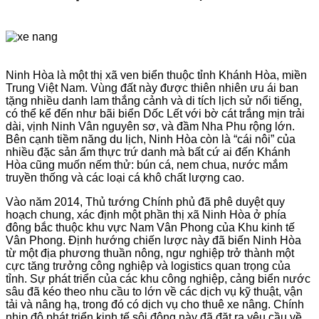
Ninh Hòa là một thị xã ven biển thuộc tỉnh Khánh Hòa, miền
Trung Việt Nam. Vùng đất này được thiên nhiên ưu ái ban
tặng nhiều danh lam thắng cảnh và di tích lịch sử nổi tiếng,
có thể kể đến như bãi biển Dốc Lết với bờ cát trắng mịn trải
dài, vịnh Ninh Vân nguyên sơ, và đầm Nha Phu rộng lớn.
Bên cạnh tiềm năng du lịch, Ninh Hòa còn là “cái nôi” của
nhiều đặc sản ẩm thực trứ danh mà bất cứ ai đến Khánh
Hòa cũng muốn nếm thử: bún cá, nem chua, nước mắm
truyền thống và các loại cá khô chất lượng cao.
Vào năm 2014, Thủ tướng Chính phủ đã phê duyệt quy
hoạch chung, xác định một phần thị xã Ninh Hòa ở phía
đông bắc thuộc khu vực Nam Vân Phong của Khu kinh tế
Vân Phong. Định hướng chiến lược này đã biến Ninh Hòa
từ một địa phương thuần nông, ngư nghiệp trở thành một
cực tăng trưởng công nghiệp và logistics quan trọng của
tỉnh. Sự phát triển của các khu công nghiệp, cảng biển nước
sâu đã kéo theo nhu cầu to lớn về các dịch vụ kỹ thuật, vận
tải và nâng hạ, trong đó có dịch vụ cho thuê xe nâng. Chính
nhịp độ phát triển kinh tế sôi động này đã đặt ra yêu cầu về