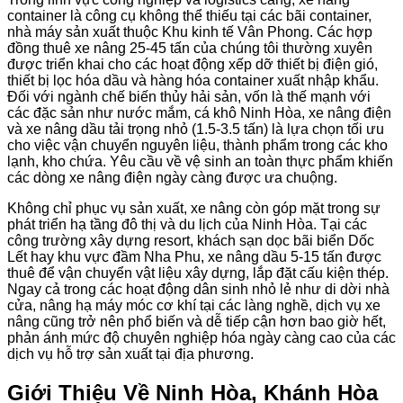
container là công cụ không thể thiếu tại các bãi container,
nhà máy sản xuất thuộc Khu kinh tế Vân Phong. Các hợp
đồng thuê xe nâng 25-45 tấn của chúng tôi thường xuyên
được triển khai cho các hoạt động xếp dỡ thiết bị điện gió,
thiết bị lọc hóa dầu và hàng hóa container xuất nhập khẩu.
Đối với ngành chế biến thủy hải sản, vốn là thế mạnh với
các đặc sản như nước mắm, cá khô Ninh Hòa, xe nâng điện
và xe nâng dầu tải trọng nhỏ (1.5-3.5 tấn) là lựa chọn tối ưu
cho việc vận chuyển nguyên liệu, thành phẩm trong các kho
lạnh, kho chứa. Yêu cầu về vệ sinh an toàn thực phẩm khiến
các dòng xe nâng điện ngày càng được ưa chuộng.
Không chỉ phục vụ sản xuất, xe nâng còn góp mặt trong sự
phát triển hạ tầng đô thị và du lịch của Ninh Hòa. Tại các
công trường xây dựng resort, khách sạn dọc bãi biển Dốc
Lết hay khu vực đầm Nha Phu, xe nâng dầu 5-15 tấn được
thuê để vận chuyển vật liệu xây dựng, lắp đặt cấu kiện thép.
Ngay cả trong các hoạt động dân sinh nhỏ lẻ như di dời nhà
cửa, nâng hạ máy móc cơ khí tại các làng nghề, dịch vụ xe
nâng cũng trở nên phổ biến và dễ tiếp cận hơn bao giờ hết,
phản ánh mức độ chuyên nghiệp hóa ngày càng cao của các
dịch vụ hỗ trợ sản xuất tại địa phương.
Giới Thiệu Về Ninh Hòa, Khánh Hòa