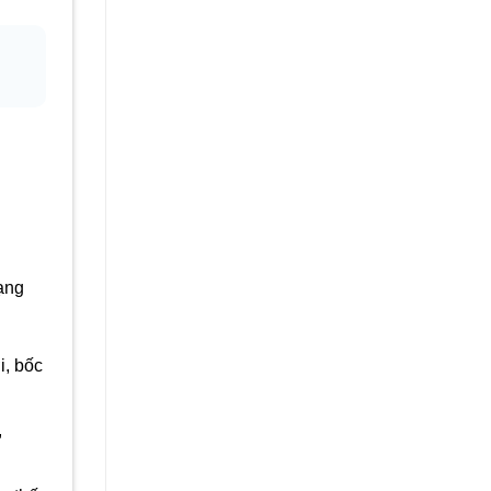
ạng
i, bốc
,