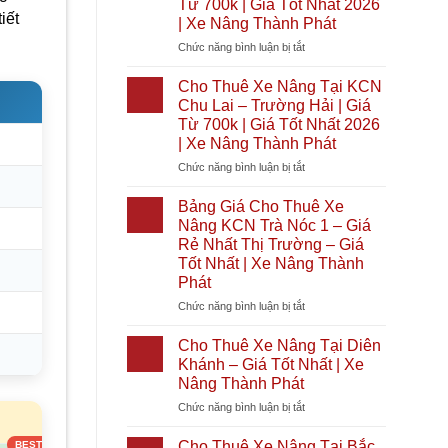
Từ 700k | Giá Tốt Nhất 2026
|
Tại
iết
| Xe Nâng Thành Phát
Giá
Bình
Tốt
Đại
ở
Chức năng bình luận bị tắt
Nhất
|
Cho
2026
Giá
Thuê
Cho Thuê Xe Nâng Tại KCN
|
Từ
Xe
Chu Lai – Trường Hải | Giá
Xe
700k
Nâng
Từ 700k | Giá Tốt Nhất 2026
Nâng
|
Tại
| Xe Nâng Thành Phát
Thành
Giá
KCN
Phát
Tốt
Cầu
ở
Chức năng bình luận bị tắt
Nhất
Cảng
Cho
2026
Phước
Thuê
Bảng Giá Cho Thuê Xe
|
Đông
Xe
Nâng KCN Trà Nóc 1 – Giá
Xe
|
Nâng
Rẻ Nhất Thị Trường – Giá
Nâng
Giá
Tại
Tốt Nhất | Xe Nâng Thành
Thành
Từ
KCN
Phát
Phát
700k
Chu
|
Lai
ở
Chức năng bình luận bị tắt
Giá
–
Bảng
Tốt
Trường
Giá
Cho Thuê Xe Nâng Tại Diên
Nhất
Hải
Cho
Khánh – Giá Tốt Nhất | Xe
2026
|
Thuê
Nâng Thành Phát
|
Giá
Xe
Xe
Từ
ở
Chức năng bình luận bị tắt
Nâng
Nâng
)
700k
Cho
KCN
Thành
|
Thuê
Trà
Cho Thuê Xe Nâng Tại Bắc