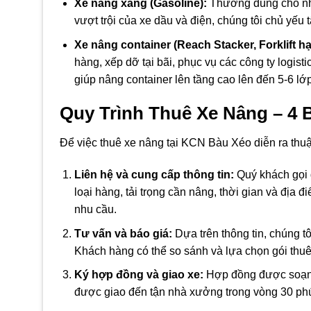
Xe nâng xăng (Gasoline):
Thường dùng cho nhữn
vượt trội của xe dầu và điện, chúng tôi chủ yếu 
Xe nâng container (Reach Stacker, Forklift h
hàng, xếp dỡ tại bãi, phục vụ các công ty logist
giúp nâng container lên tầng cao lên đến 5-6 lớp
Quy Trình Thuê Xe Nâng – 4
Để việc thuê xe nâng tại KCN Bàu Xéo diễn ra thuận
Liên hệ và cung cấp thông tin:
Quý khách gọi đ
loại hàng, tải trọng cần nâng, thời gian và địa
nhu cầu.
Tư vấn và báo giá:
Dựa trên thông tin, chúng tô
Khách hàng có thể so sánh và lựa chọn gói thuê
Ký hợp đồng và giao xe:
Hợp đồng được soạn t
được giao đến tận nhà xưởng trong vòng 30 phút –