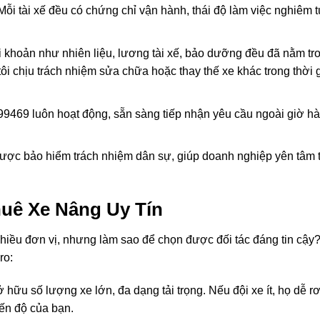
ỗi tài xế đều có chứng chỉ vận hành, thái độ làm việc nghiêm t
 khoản như nhiên liệu, lương tài xế, bảo dưỡng đều đã nằm tr
tôi chịu trách nhiệm sửa chữa hoặc thay thế xe khác trong thời 
69 luôn hoạt động, sẵn sàng tiếp nhận yêu cầu ngoài giờ h
ợc bảo hiểm trách nhiệm dân sự, giúp doanh nghiệp yên tâm 
uê Xe Nâng Uy Tín
hiều đơn vị, nhưng làm sao để chọn được đối tác đáng tin cậy
ro:
ở hữu số lượng xe lớn, đa dạng tải trọng. Nếu đội xe ít, họ dễ rơ
iến độ của bạn.