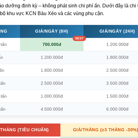
o dưỡng định kỳ – không phát sinh chi phí ẩn. Dưới đây là chi t
n bộ khu vực KCN Bàu Xéo và các vùng phụ cận.
ỌNG
GIÁ/NGÀY (8H)
GIÁ/NGÀY (24H)
 tấn
700.000đ
1.200.000đ
ấn
1.200.000đ
1.800.000đ
tấn
1.800.000đ
2.500.000đ
tấn
2.500.000đ
3.500.000đ
 tấn
1.000.000đ
1.500.000đ
tấn
4.500.000đ
6.000.000đ
/THÁNG (TIÊU CHUẨN)
GIÁ/THÁNG (≥3 THÁNG -30%