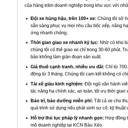
của hàng trăm doanh nghiệp trong khu vực với những
Đội xe hùng hậu, trên 100+ xe:
Chúng tôi sở hữ
sẵn sàng phục vụ mọi nhu cầu bốc xếp, nâng hạ
ứng nhanh chóng.
Thời gian giao xe nhanh kỷ lục:
Nhờ có kho bãi
chúng tôi có thể giao xe chỉ trong 30-60 phút. 
bảo không làm gián đoạn sản xuất.
Giá thuê cạnh tranh, nhiều ưu đãi:
Chỉ từ 700.
đồng từ 3 tháng. Chúng tôi cam kết không có chi
Tài xế giàu kinh nghiệm:
Đội ngũ vận hành viê
tác nâng hạ chính xác, an toàn, tối ưu thời gian
Bảo trì, bảo dưỡng miễn phí:
Tất cả xe cho thu
quá trình sử dụng nếu phát sinh sự cố, kỹ thuật v
Hỗ trợ thủ tục pháp lý nhanh gọn:
Hợp đồng th
mô doanh nghiệp tại KCN Bàu Xéo.