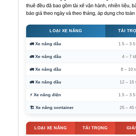
thuê đều đã bao gồm tài xế vận hành, nhiên liệu, bả
báo giá theo ngày và theo tháng, áp dụng cho toà
LOẠI XE NÂNG
TẢI TR
🚛 Xe nâng dầu
1.5 – 3.5
🚛 Xe nâng dầu
4 – 7 t
🚛 Xe nâng dầu
8 – 10 
🚛 Xe nâng dầu
12 – 15 
⚡ Xe nâng điện
1.5 – 3.5
🏗️ Xe nâng container
25 – 45 
LOẠI XE NÂNG
TẢI TRỌNG
GIÁ