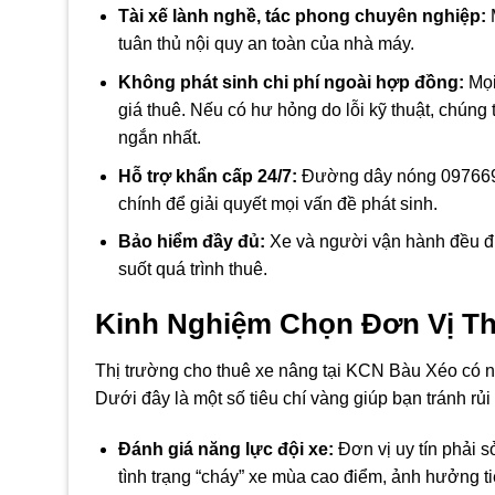
Tài xế lành nghề, tác phong chuyên nghiệp:
M
tuân thủ nội quy an toàn của nhà máy.
Không phát sinh chi phí ngoài hợp đồng:
Mọi
giá thuê. Nếu có hư hỏng do lỗi kỹ thuật, chúng 
ngắn nhất.
Hỗ trợ khẩn cấp 24/7:
Đường dây nóng 09766994
chính để giải quyết mọi vấn đề phát sinh.
Bảo hiểm đầy đủ:
Xe và người vận hành đều đư
suốt quá trình thuê.
Kinh Nghiệm Chọn Đơn Vị Th
Thị trường cho thuê xe nâng tại KCN Bàu Xéo có n
Dưới đây là một số tiêu chí vàng giúp bạn tránh rủi 
Đánh giá năng lực đội xe:
Đơn vị uy tín phải s
tình trạng “cháy” xe mùa cao điểm, ảnh hưởng t