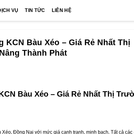
DỊCH VỤ
TIN TỨC
LIÊN HỆ
g KCN Bàu Xéo – Giá Rẻ Nhất Thị
e Nâng Thành Phát
KCN Bàu Xéo – Giá Rẻ Nhất Thị Trư
Xéo, Đồng Nai với mức giá cạnh tranh, minh bạch. Tất cả các 