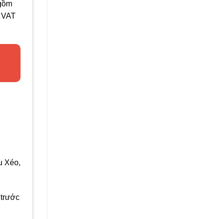
 gồm
n VAT
u Xéo,
 trước