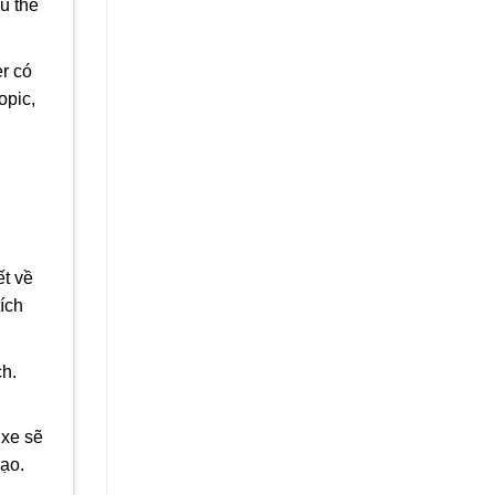
u thế
r có
opic,
ết về
ích
ch.
 xe sẽ
hạo.