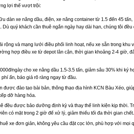
 lợi thế vượt trội:
u dàn xe nâng dầu, điện, xe nâng container từ 1.5 đến 45 tấn,
. Dù quý khách cần thuê ngắn ngày hay dài hạn, chúng tôi đều
 rộng và mạng lưới điều phối linh hoạt, nếu xe sẵn trong khu 
Trường hợp điều xe từ depot lân cận, thời gian khoảng 2-4 giờ, 
000đ/ngày cho xe nâng dầu 1.5-3.5 tấn, giảm sâu 30% khi ký h
 phí ẩn, báo giá rõ ràng ngay từ đầu.
n được đào tạo bài bản, thông thạo địa hình KCN Bàu Xéo, giú
 xếp dỡ hàng hóa.
ê đều được bảo dưỡng định kỳ và thay thế linh kiện kịp thời. T
iên có mặt trong 2 giờ để xử lý, giảm thiểu tối đa thời gian chết.
uê xe đơn giản, không yêu cầu đặt cọc lớn, phù hợp với mọi 