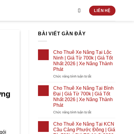
LIÊN HỆ
BÀI VIẾT GẦN ĐÂY
Cho Thuê Xe Nâng Tại Lộc
Ninh | Giá Từ 700k | Giá Tốt
Nhất 2026 | Xe Nâng Thành
Phát
ở
Chức năng bình luận bị tắt
Cho
Thuê
Cho Thuê Xe Nâng Tại Bình
Xe
ờng
Đại | Giá Từ 700k | Giá Tốt
Nâng
Nhất 2026 | Xe Nâng Thành
Tại
Phát
Lộc
Ninh
ở
Chức năng bình luận bị tắt
|
Cho
Giá
Thuê
Cho Thuê Xe Nâng Tại KCN
Từ
Xe
Cầu Cảng Phước Đông | Giá
gói
700k
Nâng