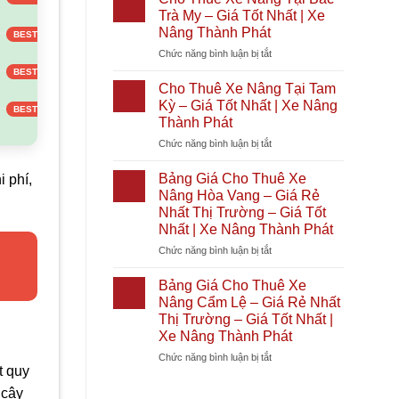
Phát
Giá
Xe
Nóc
Trà My – Giá Tốt Nhất | Xe
Tốt
Nâng
1
Nâng Thành Phát
Nhất
Tại
–
2026
ở
Chức năng bình luận bị tắt
Diên
Giá
|
Cho
Khánh
Rẻ
Xe
Thuê
–
Nhất
Cho Thuê Xe Nâng Tại Tam
Nâng
Xe
Giá
Thị
Kỳ – Giá Tốt Nhất | Xe Nâng
Thành
Nâng
Tốt
Trường
Thành Phát
Phát
Tại
Nhất
–
ở
Chức năng bình luận bị tắt
Bắc
|
Giá
Cho
Trà
Xe
Tốt
Thuê
My
Nâng
Nhất
Bảng Giá Cho Thuê Xe
 phí,
Xe
–
Thành
|
Nâng Hòa Vang – Giá Rẻ
Nâng
Giá
Phát
Xe
Nhất Thị Trường – Giá Tốt
Tại
Tốt
Nâng
Nhất | Xe Nâng Thành Phát
Tam
Nhất
Thành
Kỳ
|
ở
Chức năng bình luận bị tắt
Phát
–
Xe
Bảng
Giá
Nâng
Giá
Bảng Giá Cho Thuê Xe
Tốt
Thành
Cho
Nâng Cẩm Lệ – Giá Rẻ Nhất
Nhất
Phát
Thuê
Thị Trường – Giá Tốt Nhất |
|
Xe
Xe Nâng Thành Phát
Xe
Nâng
Nâng
Hòa
ở
Chức năng bình luận bị tắt
t quy
Thành
Vang
Bảng
Phát
–
Giá
 cậy