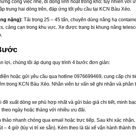
g công việc nhẹ, di động linh hoạt trong kho; tuy nhiên với ư
tập trung hai dòng trên, đáp ứng tốt yêu cầu tại KCN Bàu Xéo.
ạng nặng):
Tải trọng 25 – 45 tấn, chuyên dùng nâng hạ containe
ics, cảng cạn trong khu vực. Xe được trang bị khung nâng telesc
.
 Bước
 lợi, chúng tôi áp dụng quy trình 4 bước đơn giản:
iện hoặc gửi yêu cầu qua hotline 0976699469, cung cấp chi ti
 điểm trong KCN Bàu Xéo. Nhân viên tư vấn sẽ ghi nhận và phân t
i đề xuất dòng xe phù hợp nhất và gửi báo giá chi tiết, minh bạ
 theo ngày hoặc tháng với nhiều ưu đãi.
hảo nhanh chóng qua email hoặc trực tiếp. Sau khi xác nhận,
 4 giờ (tùy vị trí xe sẵn). Kèm theo là tài xế vận hành thành t