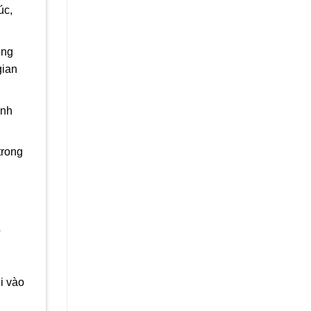
úc,
ong
gian
ành
trong
?
i vào