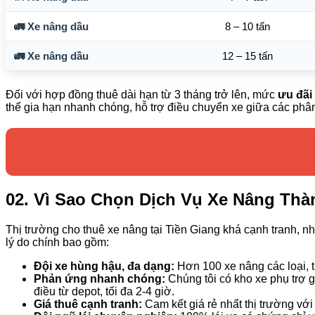
🚛 Xe nâng dầu
8 – 10 tấn
🚛 Xe nâng dầu
12 – 15 tấn
Đối với hợp đồng thuê dài hạn từ 3 tháng trở lên, mức
ưu đãi
thể gia hạn nhanh chóng, hỗ trợ điều chuyển xe giữa các phâ
02. Vì Sao Chọn Dịch Vụ Xe Nâng Thà
Thị trường cho thuê xe nâng tại Tiền Giang khá cạnh tranh,
lý do chính bao gồm:
Đội xe hùng hậu, đa dạng:
Hơn 100 xe nâng các loại, t
Phản ứng nhanh chóng:
Chúng tôi có kho xe phụ trợ 
điều từ depot, tối đa 2-4 giờ.
Giá thuê cạnh tranh:
Cam kết giá rẻ nhất thị trường với