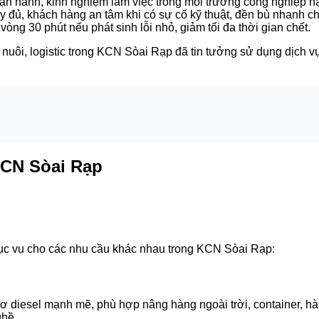
vận hành, kinh nghiệm làm việc trong môi trường công nghiệp 
đủ, khách hàng an tâm khi có sự cố kỹ thuật, đền bù nhanh c
vòng 30 phút nếu phát sinh lỗi nhỏ, giảm tối đa thời gian chết.
nuôi, logistic trong KCN Sòai Rạp đã tin tưởng sử dụng dịch vụ 
KCN Sòai Rạp
c vụ cho các nhu cầu khác nhau trong KCN Sòai Rạp:
ơ diesel mạnh mẽ, phù hợp nâng hàng ngoài trời, container, hàn
ghề.