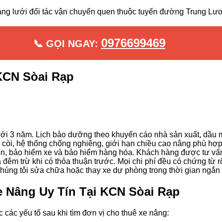
ạng lưới đối tác vận chuyển quen thuộc tuyến đường Trung Lư
0976699469
📞 GỌI NGAY:
KCN Sòai Rạp
ới 3 năm. Lịch bảo dưỡng theo khuyến cáo nhà sản xuất, dầu m
, còi, hệ thống chống nghiêng, giới hạn chiều cao nâng phù hợ
n, bảo hiểm xe và bảo hiểm hàng hóa. Khách hàng được tư vấn
 đêm trừ khi có thỏa thuận trước. Mọi chi phí đều có chứng từ r
chúng tôi sửa chữa hoặc thay xe dự phòng trong thời gian ngắn 
 Nâng Uy Tín Tại KCN Sòai Rạp
 các yếu tố sau khi tìm đơn vị cho thuê xe nâng: