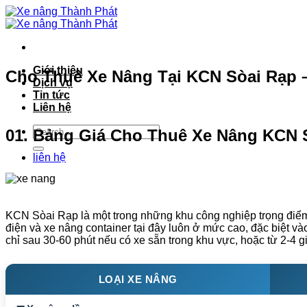
Bỏ
qua
nội
dung
Giới thiệu
Cho Thuê Xe Nâng Tại KCN Sòai Rạp –
Dịch vụ
Tin tức
Liên hệ
01. Bảng Giá Cho Thuê Xe Nâng KCN S
liên hệ
KCN Sòai Rạp là một trong những khu công nghiệp trọng điểm 
điện và xe nâng container tại đây luôn ở mức cao, đặc biệt v
chỉ sau 30-60 phút nếu có xe sẵn trong khu vực, hoặc từ 2-4 g
LOẠI XE NÂNG