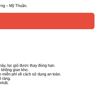
ơng – Mỹ Thuận.
áy, lọc gió được thay đúng hạn.
p không gian kho.
 miễn phí về cách sử dụng an toàn.
õ ràng.
nhất.