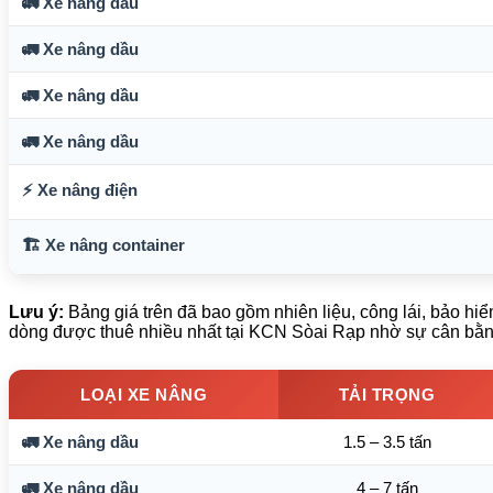
🚛 Xe nâng dầu
🚛 Xe nâng dầu
🚛 Xe nâng dầu
🚛 Xe nâng dầu
⚡ Xe nâng điện
🏗️ Xe nâng container
Lưu ý:
Bảng giá trên đã bao gồm nhiên liệu, công lái, bảo hiể
dòng được thuê nhiều nhất tại KCN Sòai Rạp nhờ sự cân bằng
LOẠI XE NÂNG
TẢI TRỌNG
🚛 Xe nâng dầu
1.5 – 3.5 tấn
🚛 Xe nâng dầu
4 – 7 tấn