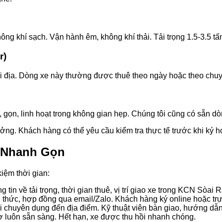
g khí sạch. Vận hành êm, không khí thải. Tải trọng 1.5-3.5 tấn
r)
nội địa. Dòng xe này thường được thuê theo ngày hoặc theo chuy
gọn, linh hoạt trong không gian hẹp. Chúng tôi cũng có sẵn dòn
ưởng. Khách hàng có thể yêu cầu kiểm tra thực tế trước khi ký 
c Nhanh Gọn
kiệm thời gian:
g tin về tải trọng, thời gian thuê, vị trí giao xe trong KCN Sòai 
 thức, hợp đồng qua email/Zalo. Khách hàng ký online hoặc trực
i chuyên dụng đến địa điểm. Kỹ thuật viên bàn giao, hướng dẫ
trợ luôn sẵn sàng. Hết hạn, xe được thu hồi nhanh chóng.