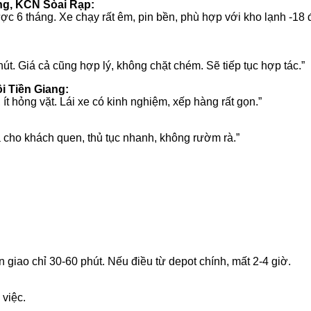
ng, KCN Sòai Rạp:
 6 tháng. Xe chạy rất êm, pin bền, phù hợp với kho lạnh -18 độ 
t. Giá cả cũng hợp lý, không chặt chém. Sẽ tiếp tục hợp tác.”
i Tiền Giang:
ít hỏng vặt. Lái xe có kinh nghiệm, xếp hàng rất gọn.”
á cho khách quen, thủ tục nhanh, không rườm rà.”
 giao chỉ 30-60 phút. Nếu điều từ depot chính, mất 2-4 giờ.
 việc.