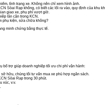
iểm, tình trạng xe. Không nên chỉ xem hình ảnh.
KCN Sòai Rạp không, có biết các lối ra vào, quy định của khu k
ian giao xe, phụ phí vượt giờ.
ệp lân cận trong KCN.
m phụ kiện, sửa chữa không?
sàng minh chứng bằng thực tế.
g
ụ bổ trợ giúp doanh nghiệp tối ưu chi phí vận hành:
 sở hữu, chúng tôi tư vấn mua xe phù hợp ngân sách.
KCN Sòai Rạp trong 30 phút.
 xúc, v.v.
.