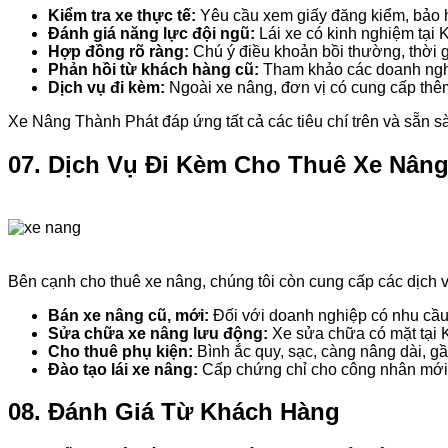
Kiểm tra xe thực tế:
Yêu cầu xem giấy đăng kiểm, bảo h
Đánh giá năng lực đội ngũ:
Lái xe có kinh nghiệm tại 
Hợp đồng rõ ràng:
Chú ý điều khoản bồi thường, thời g
Phản hồi từ khách hàng cũ:
Tham khảo các doanh nghi
Dịch vụ đi kèm:
Ngoài xe nâng, đơn vị có cung cấp thê
Xe Nâng Thành Phát đáp ứng tất cả các tiêu chí trên và sẵn 
07. Dịch Vụ Đi Kèm Cho Thuê Xe Nân
Bên cạnh cho thuê xe nâng, chúng tôi còn cung cấp các dịch v
Bán xe nâng cũ, mới:
Đối với doanh nghiệp có nhu cầu
Sửa chữa xe nâng lưu động:
Xe sửa chữa có mặt tại 
Cho thuê phụ kiện:
Bình ắc quy, sạc, càng nâng dài, gầu
Đào tạo lái xe nâng:
Cấp chứng chỉ cho công nhân mới
08. Đánh Giá Từ Khách Hàng