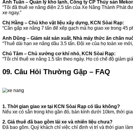
Anh Tuấn – Quản lý kho lạnh, Công ty CP Thủy sản Meko
“Tôi đã thuê xe nâng điện 2.5 tấn của Xe Nâng Thành Phát được
xe ngay.”
Chị Hằng – Chủ kho vật liệu xây dựng, KCN Sòai Rạp:
“Cần gấp xe nâng 7 tấn để xếp gạch mà họ giao xe trong 45 phú
Anh Dũng – Giám sát sản xuất, Nhà máy thức ăn chăn nuô
“Thuê dài hạn xe nâng dầu 3.5 tấn. Đội xe của họ toàn xe mới, 
Chú Tâm – Chủ xưởng cơ khí nhỏ, KCN Sòai Rạp:
“Tôi chỉ thuê xe nâng 1.5 tấn theo ngày. Họ có chế độ giảm gi
09. Câu Hỏi Thường Gặp – FAQ
1. Thời gian giao xe tại KCN Sòai Rạp có lâu không?
Nếu xe có sẵn trong kho gần đó, bán kính dưới 10km, thời gian
2. Giá thuê đã bao gồm lái xe và nhiên liệu chưa?
Đã bao gồm. Quý khách chỉ việc chỉ định vị trí và thời gian làm