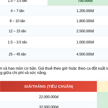
1.5 – 3.5 tấn
700.000đ
4 – 7 tấn
1.200.000đ
8 – 10 tấn
1.800.000đ
12 – 15 tấn
2.500.000đ
1.5 – 3.5 tấn
1.000.000đ
25 – 45 tấn
4.500.000đ
m và hao mòn cơ bản. Giá thuê theo giờ hoặc theo ca đột xuất s
 giữa chi phí và sức nâng.
GIÁ/THÁNG (TIÊU CHUẨN)
22.000.000đ
32.000.000đ