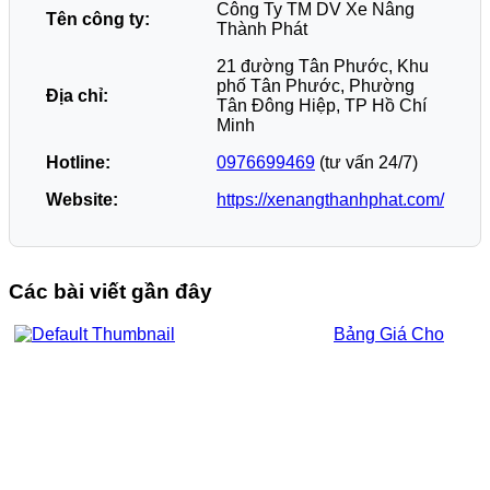
Công Ty TM DV Xe Nâng
Tên công ty:
Thành Phát
21 đường Tân Phước, Khu
phố Tân Phước, Phường
Địa chỉ:
Tân Đông Hiệp, TP Hồ Chí
Minh
Hotline:
0976699469
(tư vấn 24/7)
Website:
https://xenangthanhphat.com/
Các bài viết gần đây
Bảng Giá Cho