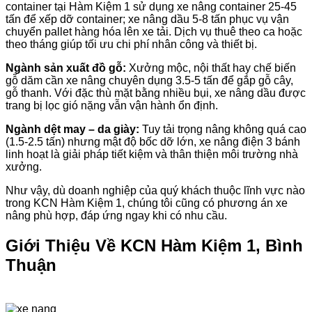
container tại Hàm Kiệm 1 sử dụng xe nâng container 25-45
tấn để xếp dỡ container; xe nâng dầu 5-8 tấn phục vụ vận
chuyển pallet hàng hóa lên xe tải. Dịch vụ thuê theo ca hoặc
theo tháng giúp tối ưu chi phí nhân công và thiết bị.
Ngành sản xuất đồ gỗ:
Xưởng mộc, nội thất hay chế biến
gỗ dăm cần xe nâng chuyên dụng 3.5-5 tấn để gắp gỗ cây,
gỗ thanh. Với đặc thù mặt bằng nhiều bụi, xe nâng dầu được
trang bị lọc gió nặng vẫn vận hành ổn định.
Ngành dệt may – da giày:
Tuy tải trọng nâng không quá cao
(1.5-2.5 tấn) nhưng mật độ bốc dỡ lớn, xe nâng điện 3 bánh
linh hoạt là giải pháp tiết kiệm và thân thiện môi trường nhà
xưởng.
Như vậy, dù doanh nghiệp của quý khách thuộc lĩnh vực nào
trong KCN Hàm Kiệm 1, chúng tôi cũng có phương án xe
nâng phù hợp, đáp ứng ngay khi có nhu cầu.
Giới Thiệu Về KCN Hàm Kiệm 1, Bình
Thuận