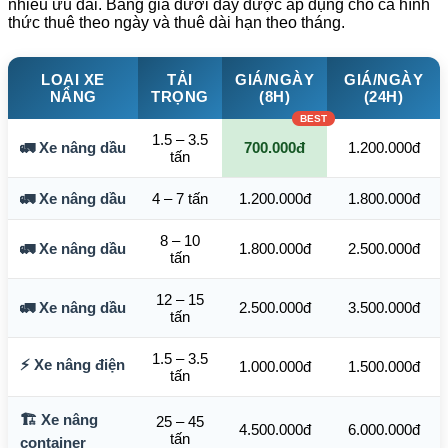
nhiều ưu đãi. Bảng giá dưới đây được áp dụng cho cả hình
thức thuê theo ngày và thuê dài hạn theo tháng.
LOẠI XE
TẢI
GIÁ/NGÀY
GIÁ/NGÀY
NÂNG
TRỌNG
(8H)
(24H)
1.5 – 3.5
🚛 Xe nâng dầu
700.000đ
1.200.000đ
tấn
🚛 Xe nâng dầu
4 – 7 tấn
1.200.000đ
1.800.000đ
8 – 10
🚛 Xe nâng dầu
1.800.000đ
2.500.000đ
tấn
12 – 15
🚛 Xe nâng dầu
2.500.000đ
3.500.000đ
tấn
1.5 – 3.5
⚡ Xe nâng điện
1.000.000đ
1.500.000đ
tấn
🏗️ Xe nâng
25 – 45
4.500.000đ
6.000.000đ
tấn
container