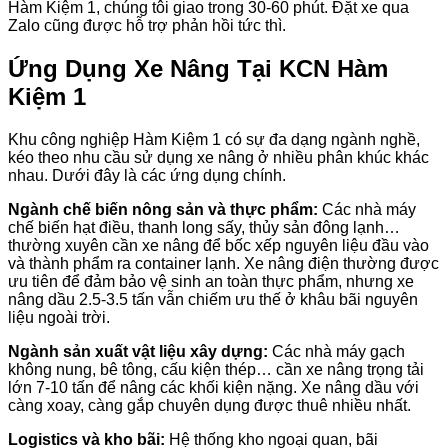
Hàm Kiệm 1, chúng tôi giao trong 30-60 phút. Đặt xe qua
Zalo cũng được hỗ trợ phản hồi tức thì.
Ứng Dụng Xe Nâng Tại KCN Hàm
Kiệm 1
Khu công nghiệp Hàm Kiệm 1 có sự đa dạng ngành nghề,
kéo theo nhu cầu sử dụng xe nâng ở nhiều phân khúc khác
nhau. Dưới đây là các ứng dụng chính.
Ngành chế biến nông sản và thực phẩm:
Các nhà máy
chế biến hạt điều, thanh long sấy, thủy sản đông lạnh…
thường xuyên cần xe nâng để bốc xếp nguyên liệu đầu vào
và thành phẩm ra container lạnh. Xe nâng điện thường được
ưu tiên để đảm bảo vệ sinh an toàn thực phẩm, nhưng xe
nâng dầu 2.5-3.5 tấn vẫn chiếm ưu thế ở khâu bãi nguyên
liệu ngoài trời.
Ngành sản xuất vật liệu xây dựng:
Các nhà máy gạch
không nung, bê tông, cấu kiện thép… cần xe nâng trọng tải
lớn 7-10 tấn để nâng các khối kiện nặng. Xe nâng dầu với
càng xoay, càng gắp chuyên dụng được thuê nhiều nhất.
Logistics và kho bãi:
Hệ thống kho ngoại quan, bãi