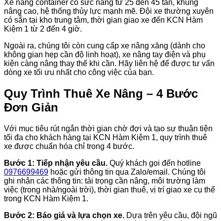
Xe nâng container có sức nâng từ 25 đến 45 tấn, khung
nâng cao, hệ thống thủy lực mạnh mẽ. Đội xe thường xuyên
có sẵn tại kho trung tâm, thời gian giao xe đến KCN Hàm
Kiệm 1 từ 2 đến 4 giờ.
Ngoài ra, chúng tôi còn cung cấp xe nâng xăng (dành cho
không gian hẹp cần độ linh hoạt), xe nâng tay điện và phụ
kiện càng nâng thay thế khi cần. Hãy liên hệ để được tư vấn
dòng xe tối ưu nhất cho công việc của bạn.
Quy Trình Thuê Xe Nâng – 4 Bước
Đơn Giản
Với mục tiêu rút ngắn thời gian chờ đợi và tạo sự thuận tiện
tối đa cho khách hàng tại KCN Hàm Kiệm 1, quy trình thuê
xe được chuẩn hóa chỉ trong 4 bước.
Bước 1: Tiếp nhận yêu cầu.
Quý khách gọi đến hotline
0976699469
hoặc gửi thông tin qua Zalo/email. Chúng tôi
ghi nhận các thông tin: tải trọng cần nâng, môi trường làm
việc (trong nhà/ngoài trời), thời gian thuê, vị trí giao xe cụ thể
trong KCN Hàm Kiệm 1.
Bước 2: Báo giá và lựa chọn xe.
Dựa trên yêu cầu, đội ngũ