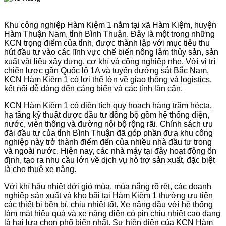
Khu công nghiệp Hàm Kiệm 1 nằm tại xã Hàm Kiệm, huyện
Hàm Thuận Nam, tỉnh Bình Thuận. Đây là một trong những
KCN trọng điểm của tỉnh, được thành lập với mục tiêu thu
hút đầu tư vào các lĩnh vực chế biến nông lâm thủy sản, sản
xuất vật liệu xây dựng, cơ khí và công nghiệp nhẹ. Với vị trí
chiến lược gần Quốc lộ 1A và tuyến đường sắt Bắc Nam,
KCN Hàm Kiệm 1 có lợi thế lớn về giao thông và logistics,
kết nối dễ dàng đến cảng biển và các tỉnh lân cận.
KCN Hàm Kiệm 1 có diện tích quy hoạch hàng trăm hécta,
hạ tầng kỹ thuật được đầu tư đồng bộ gồm hệ thống điện,
nước, viễn thông và đường nội bộ rộng rãi. Chính sách ưu
đãi đầu tư của tỉnh Bình Thuận đã góp phần đưa khu công
nghiệp này trở thành điểm đến của nhiều nhà đầu tư trong
và ngoài nước. Hiện nay, các nhà máy tại đây hoạt động ổn
định, tạo ra nhu cầu lớn về dịch vụ hỗ trợ sản xuất, đặc biệt
là cho thuê xe nâng.
Với khí hậu nhiệt đới gió mùa, mùa nắng rõ rệt, các doanh
nghiệp sản xuất và kho bãi tại Hàm Kiệm 1 thường ưu tiên
các thiết bị bền bỉ, chịu nhiệt tốt. Xe nâng dầu với hệ thống
làm mát hiệu quả và xe nâng điện có pin chịu nhiệt cao đang
là hai lựa chọn phổ biến nhất. Sự hiện diện của KCN Hàm