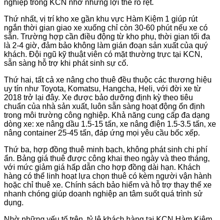
nghiệp trong KCN nhờ những lợi thế rõ rệt.
Thứ nhất, vị trí kho xe gần khu vực Hàm Kiệm 1 giúp rút
ngắn thời gian giao xe xuống chỉ còn 30-60 phút nếu xe có
sẵn. Trường hợp cần điều động từ kho phụ, thời gian tối đa
là 2-4 giờ, đảm bảo không làm gián đoạn sản xuất của quý
khách. Đội ngũ kỹ thuật viên có mặt thường trực tại KCN,
sẵn sàng hỗ trợ khi phát sinh sự cố.
Thứ hai, tất cả xe nâng cho thuê đều thuộc các thương hiệu
uy tín như Toyota, Komatsu, Hangcha, Heli, với đời xe từ
2018 trở lại đây. Xe được bảo dưỡng định kỳ theo tiêu
chuẩn của nhà sản xuất, luôn sẵn sàng hoạt động ổn định
trong môi trường công nghiệp. Khả năng cung cấp đa dạng
dòng xe: xe nâng dầu 1.5-15 tấn, xe nâng điện 1.5-3.5 tấn, xe
nâng container 25-45 tấn, đáp ứng mọi yêu cầu bốc xếp.
Thứ ba, hợp đồng thuê minh bạch, không phát sinh chi phí
ẩn. Bảng giá thuê được công khai theo ngày và theo tháng,
với mức giảm giá hấp dẫn cho hợp đồng dài hạn. Khách
hàng có thể linh hoạt lựa chọn thuê có kèm người vận hành
hoặc chỉ thuê xe. Chính sách bảo hiểm và hỗ trợ thay thế xe
nhanh chóng giúp doanh nghiệp an tâm suốt quá trình sử
dụng.
Nhờ những yếu tố trên, tỷ lệ khách hàng tại KCN Hàm Kiệm