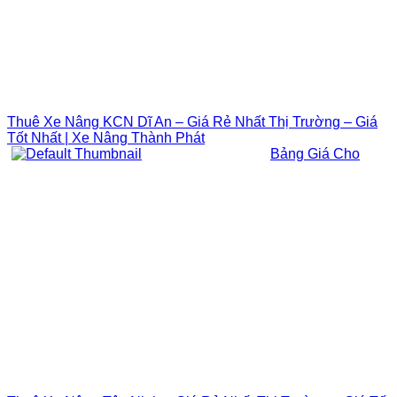
Thuê Xe Nâng KCN Dĩ An – Giá Rẻ Nhất Thị Trường – Giá
Tốt Nhất | Xe Nâng Thành Phát
Bảng Giá Cho