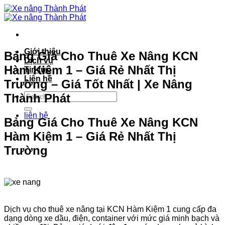
Bỏ
qua
nội
dung
Giới thiệu
Bảng Giá Cho Thuê Xe Nâng KCN
Dịch vụ
Hàm Kiệm 1 – Giá Rẻ Nhất Thị
Tin tức
Liên hệ
Trường – Giá Tốt Nhất | Xe Nâng
Thành Phát
liên hệ
Bảng Giá Cho Thuê Xe Nâng KCN
Hàm Kiệm 1 – Giá Rẻ Nhất Thị
Trường
Dịch vụ cho thuê xe nâng tại KCN Hàm Kiệm 1 cung cấp đa
dạng dòng xe dầu, điện, container với mức giá minh bạch và