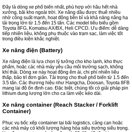
Đây là dòng xe phổ biến nhất, phù hợp với hầu hết nhà
xưởng, bãi kho ngoài trời. Xe nâng dầu được thuê nhiều
nhờ công suất mạnh, hoạt động bền bỉ và khả năng nâng hạ
tải trọng lớn từ 1.5 đến 15 tấn. Các model tiêu biểu gồm
Toyota 8FG, Komatsu AX/BX, Heli CPCD. Ưu điểm: dễ dàng
tiếp nhiên liệu, không phụ thuộc vào trạm sạc, làm việc tốt
trong điều kiện khắc nghiệt.
Xe nâng điện (Battery)
Xe nâng điện là lựa chọn lý tưởng cho kho lạnh, kho thực
phẩm, hoặc các nhà máy yêu cầu môi trường sạch, không
khí thải. Dòng xe này hoạt động êm ái, chi phí nhiên liệu
thấp, bảo trì đơn giản. Tải trọng cho thuê phổ biến từ 1.5 đến
3.5 tấn. Các thương hiệu như Hangcha, Doosan, Toyota 8FB
mang lại độ ổn định cao. Đặc biệt, chúng tôi có giải pháp pin
lithium dung lượng lớn cho ca làm việc kéo dài.
Xe nâng container (Reach Stacker / Forklift
Container)
Phục vụ bốc xếp container tại bãi logistics, cảng cạn hoặc
các nhà máy có khối lượng hàng hóa siêu trường siêu trọng.