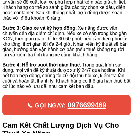
tư vấn sẽ đề xuất loại xe phù hợp nhất kèm báo giá chi tiết.
Khách hàng có thể so sánh giữa các tùy chọn xe dầu, điện
hoặc container. Sau khi thống nhất, hợp đồng được soạn
thảo với điều khoản rõ ràng.
Bước 3: Giao xe và ký hợp đồng.
Xe nâng được vận
chuyển đến địa điểm chỉ định. Nếu xe có sẵn trong kho gần
KCN, thời gian giao chỉ từ 30-60 phút; nếu cần điều phối từ
kho tổng, thời gian tối đa 2-4 giờ. Nhân viên kỹ thuật sẽ bàn
giao, hướng dẫn vận hành cơ bản (nếu thuê không người
lái) và kiểm tra tình trạng xe cùng khách hàng.
Bước 4: Hỗ trợ suốt thời gian thuê.
Trong quá trình sử
dụng, mọi vấn đề kỹ thuật được xử lý 24/7 qua hotline. Khi
hết hạn hợp đồng, chúng tôi cử đội thu hồi xe, kiểm tra lần
cuối và hoàn tất thanh lý. Khách hàng có thể gia hạn thuê bất
cứ lúc nào với ưu đãi như cam kết ban đầu.
0976699469
📞 GỌI NGAY:
Cam Kết Chất Lượng Dịch Vụ Cho