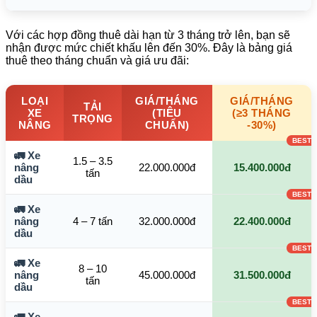
Với các hợp đồng thuê dài hạn từ 3 tháng trở lên, bạn sẽ
nhận được mức chiết khấu lên đến 30%. Đây là bảng giá
thuê theo tháng chuẩn và giá ưu đãi:
LOẠI
GIÁ/THÁNG
GIÁ/THÁNG
TẢI
XE
(TIÊU
(≥3 THÁNG
TRỌNG
NÂNG
CHUẨN)
-30%)
🚛 Xe
1.5 – 3.5
nâng
22.000.000đ
15.400.000đ
tấn
dầu
🚛 Xe
nâng
4 – 7 tấn
32.000.000đ
22.400.000đ
dầu
🚛 Xe
8 – 10
nâng
45.000.000đ
31.500.000đ
tấn
dầu
🚛 Xe