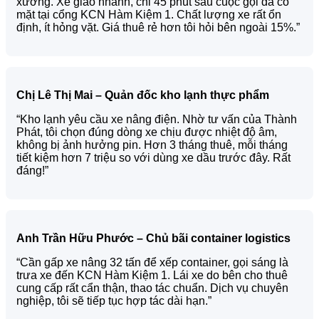
xưởng. Xe giao nhanh, chỉ 45 phút sau cuộc gọi đã có
mặt tại cổng KCN Hàm Kiệm 1. Chất lượng xe rất ổn
định, ít hỏng vặt. Giá thuê rẻ hơn tôi hỏi bên ngoài 15%.”
Chị Lê Thị Mai – Quản đốc kho lạnh thực phẩm
“Kho lạnh yêu cầu xe nâng điện. Nhờ tư vấn của Thành
Phát, tôi chọn đúng dòng xe chịu được nhiệt độ âm,
không bị ảnh hưởng pin. Hơn 3 tháng thuê, mỗi tháng
tiết kiệm hơn 7 triệu so với dùng xe dầu trước đây. Rất
đáng!”
Anh Trần Hữu Phước – Chủ bãi container logistics
“Cần gấp xe nâng 32 tấn để xếp container, gọi sáng là
trưa xe đến KCN Hàm Kiệm 1. Lái xe do bên cho thuê
cung cấp rất cẩn thận, thao tác chuẩn. Dịch vụ chuyên
nghiệp, tôi sẽ tiếp tục hợp tác dài hạn.”