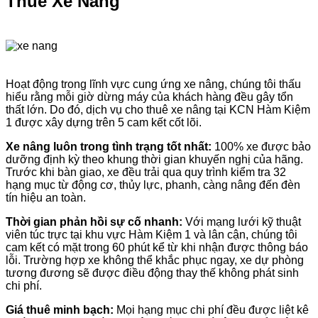
Thuê Xe Nâng
Hoạt động trong lĩnh vực cung ứng xe nâng, chúng tôi thấu
hiểu rằng mỗi giờ dừng máy của khách hàng đều gây tổn
thất lớn. Do đó, dịch vụ cho thuê xe nâng tại KCN Hàm Kiệm
1 được xây dựng trên 5 cam kết cốt lõi.
Xe nâng luôn trong tình trạng tốt nhất:
100% xe được bảo
dưỡng định kỳ theo khung thời gian khuyến nghị của hãng.
Trước khi bàn giao, xe đều trải qua quy trình kiểm tra 32
hạng mục từ động cơ, thủy lực, phanh, càng nâng đến đèn
tín hiệu an toàn.
Thời gian phản hồi sự cố nhanh:
Với mạng lưới kỹ thuật
viên túc trực tại khu vực Hàm Kiệm 1 và lân cận, chúng tôi
cam kết có mặt trong 60 phút kể từ khi nhận được thông báo
lỗi. Trường hợp xe không thể khắc phục ngay, xe dự phòng
tương đương sẽ được điều động thay thế không phát sinh
chi phí.
Giá thuê minh bạch:
Mọi hạng mục chi phí đều được liệt kê