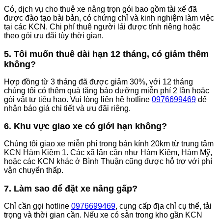
Có, dịch vụ cho thuê xe nâng trọn gói bao gồm tài xế đã
được đào tạo bài bản, có chứng chỉ và kinh nghiệm làm việc
tại các KCN. Chi phí thuê người lái được tính riêng hoặc
theo gói ưu đãi tùy thời gian.
5. Tôi muốn thuê dài hạn 12 tháng, có giảm thêm
không?
Hợp đồng từ 3 tháng đã được giảm 30%, với 12 tháng
chúng tôi có thêm quà tặng bảo dưỡng miễn phí 2 lần hoặc
gói vật tư tiêu hao. Vui lòng liên hệ hotline
0976699469
để
nhận báo giá chi tiết và ưu đãi riêng.
6. Khu vực giao xe có giới hạn không?
Chúng tôi giao xe miễn phí trong bán kính 20km từ trung tâm
KCN Hàm Kiệm 1. Các xã lân cận như Hàm Kiệm, Hàm Mỹ,
hoặc các KCN khác ở Bình Thuận cũng được hỗ trợ với phí
vận chuyển thấp.
7. Làm sao để đặt xe nâng gấp?
Chỉ cần gọi hotline
0976699469
, cung cấp địa chỉ cụ thể, tải
trọng và thời gian cần. Nếu xe có sẵn trong kho gần KCN