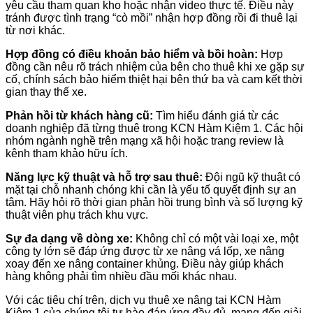
yêu cầu tham quan kho hoặc nhận video thực tế. Điều này
tránh được tình trạng “cò mồi” nhận hợp đồng rồi đi thuê lại
từ nơi khác.
Hợp đồng có điều khoản bảo hiểm và bồi hoàn:
Hợp
đồng cần nêu rõ trách nhiệm của bên cho thuê khi xe gặp sự
cố, chính sách bảo hiểm thiệt hại bên thứ ba và cam kết thời
gian thay thế xe.
Phản hồi từ khách hàng cũ:
Tìm hiểu đánh giá từ các
doanh nghiệp đã từng thuê trong KCN Hàm Kiệm 1. Các hội
nhóm ngành nghề trên mạng xã hội hoặc trang review là
kênh tham khảo hữu ích.
Năng lực kỹ thuật và hỗ trợ sau thuê:
Đội ngũ kỹ thuật có
mặt tại chỗ nhanh chóng khi cần là yếu tố quyết định sự an
tâm. Hãy hỏi rõ thời gian phản hồi trung bình và số lượng kỹ
thuật viên phụ trách khu vực.
Sự đa dạng về dòng xe:
Không chỉ có một vài loại xe, một
công ty lớn sẽ đáp ứng được từ xe nâng vá lốp, xe nâng
xoay đến xe nâng container khủng. Điều này giúp khách
hàng không phải tìm nhiều đầu mối khác nhau.
Với các tiêu chí trên, dịch vụ thuê xe nâng tại KCN Hàm
Kiệm 1 của chúng tôi tự hào đáp ứng đầy đủ, mang đến giải