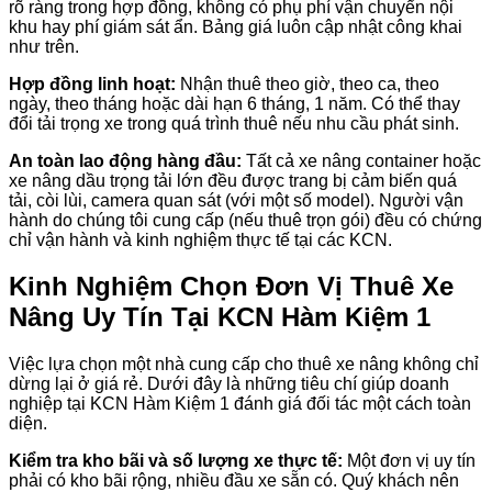
rõ ràng trong hợp đồng, không có phụ phí vận chuyển nội
khu hay phí giám sát ẩn. Bảng giá luôn cập nhật công khai
như trên.
Hợp đồng linh hoạt:
Nhận thuê theo giờ, theo ca, theo
ngày, theo tháng hoặc dài hạn 6 tháng, 1 năm. Có thể thay
đổi tải trọng xe trong quá trình thuê nếu nhu cầu phát sinh.
An toàn lao động hàng đầu:
Tất cả xe nâng container hoặc
xe nâng dầu trọng tải lớn đều được trang bị cảm biến quá
tải, còi lùi, camera quan sát (với một số model). Người vận
hành do chúng tôi cung cấp (nếu thuê trọn gói) đều có chứng
chỉ vận hành và kinh nghiệm thực tế tại các KCN.
Kinh Nghiệm Chọn Đơn Vị Thuê Xe
Nâng Uy Tín Tại KCN Hàm Kiệm 1
Việc lựa chọn một nhà cung cấp cho thuê xe nâng không chỉ
dừng lại ở giá rẻ. Dưới đây là những tiêu chí giúp doanh
nghiệp tại KCN Hàm Kiệm 1 đánh giá đối tác một cách toàn
diện.
Kiểm tra kho bãi và số lượng xe thực tế:
Một đơn vị uy tín
phải có kho bãi rộng, nhiều đầu xe sẵn có. Quý khách nên