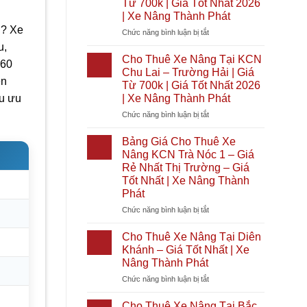
Từ 700k | Giá Tốt Nhất 2026
|
Tại
| Xe Nâng Thành Phát
Giá
Bình
n? Xe
Tốt
Đại
ở
Chức năng bình luận bị tắt
Nhất
|
Cho
u,
2026
Giá
Thuê
Cho Thuê Xe Nâng Tại KCN
-60
|
Từ
Xe
Chu Lai – Trường Hải | Giá
Xe
700k
Nâng
ên
Từ 700k | Giá Tốt Nhất 2026
Nâng
|
Tại
| Xe Nâng Thành Phát
ều ưu
Thành
Giá
KCN
Phát
Tốt
Cầu
ở
Chức năng bình luận bị tắt
Nhất
Cảng
Cho
2026
Phước
Thuê
Bảng Giá Cho Thuê Xe
|
Đông
Xe
Nâng KCN Trà Nóc 1 – Giá
Xe
|
Nâng
Rẻ Nhất Thị Trường – Giá
Nâng
Giá
Tại
Tốt Nhất | Xe Nâng Thành
Thành
Từ
KCN
Phát
Phát
700k
Chu
|
Lai
ở
Chức năng bình luận bị tắt
Giá
–
Bảng
Tốt
Trường
Giá
Cho Thuê Xe Nâng Tại Diên
Nhất
Hải
Cho
Khánh – Giá Tốt Nhất | Xe
2026
|
Thuê
Nâng Thành Phát
|
Giá
Xe
Xe
Từ
ở
Chức năng bình luận bị tắt
Nâng
Nâng
700k
Cho
KCN
Thành
|
Thuê
Trà
Cho Thuê Xe Nâng Tại Bắc