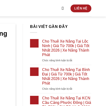
LIÊN HỆ
BÀI VIẾT GẦN ĐÂY
ờng
Cho Thuê Xe Nâng Tại Lộc
Ninh | Giá Từ 700k | Giá Tốt
Nhất 2026 | Xe Nâng Thành
Phát
ở
Chức năng bình luận bị tắt
Cho
Thuê
Cho Thuê Xe Nâng Tại Bình
Xe
Đại | Giá Từ 700k | Giá Tốt
Nâng
Nhất 2026 | Xe Nâng Thành
Tại
Phát
Lộc
Ninh
ở
Chức năng bình luận bị tắt
|
Cho
Giá
Thuê
Cho Thuê Xe Nâng Tại KCN
Từ
Xe
Cầu Cảng Phước Đông | Giá
700k
Nâng