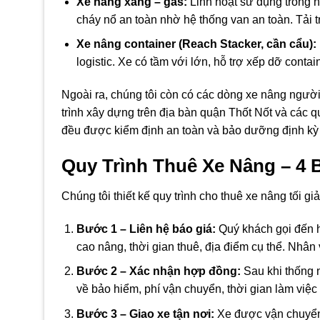
Xe nâng xăng – gas:
Linh hoạt sử dụng trong 
cháy nổ an toàn nhờ hệ thống van an toàn. Tải t
Xe nâng container (Reach Stacker, cần cẩu):
logistic. Xe có tầm với lớn, hỗ trợ xếp dỡ conta
Ngoài ra, chúng tôi còn có các dòng xe nâng người
trình xây dựng trên địa bàn quận Thốt Nốt và các
đều được kiểm định an toàn và bảo dưỡng định kỳ 
Quy Trình Thuê Xe Nâng – 4
Chúng tôi thiết kế quy trình cho thuê xe nâng tối giả
Bước 1 – Liên hệ báo giá:
Quý khách gọi đến 
cao nâng, thời gian thuê, địa điểm cụ thể. Nhân 
Bước 2 – Xác nhận hợp đồng:
Sau khi thống n
về bảo hiểm, phí vận chuyển, thời gian làm việc
Bước 3 – Giao xe tận nơi:
Xe được vận chuyển 