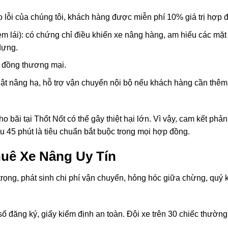
o lỗi của chúng tôi, khách hàng được miễn phí 10% giá trị hợp 
m lái): có chứng chỉ điều khiển xe nâng hàng, am hiểu các mặt
dựng.
p đồng thương mại.
uật nâng hạ, hỗ trợ vận chuyển nội bộ nếu khách hàng cần thêm
 bãi tại Thốt Nốt có thể gây thiệt hại lớn. Vì vậy, cam kết phản
au 45 phút là tiêu chuẩn bắt buộc trong mọi hợp đồng.
uê Xe Nâng Uy Tín
trọng, phát sinh chi phí vận chuyển, hỏng hóc giữa chừng, quý
ố đăng ký, giấy kiểm định an toàn. Đội xe trên 30 chiếc thường
.