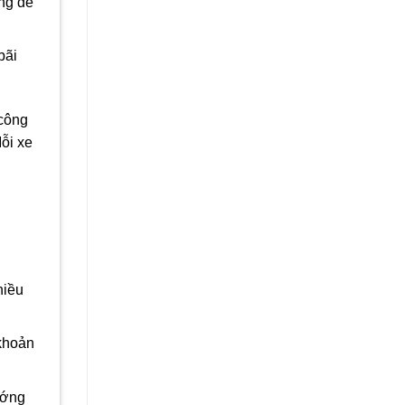
ng dễ
bãi
 công
ỗi xe
hiều
 khoản
ướng