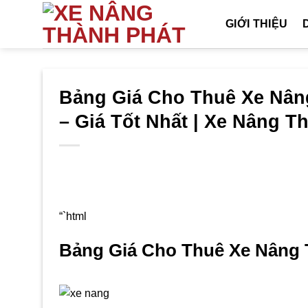
Bỏ
GIỚI THIỆU
qua
nội
dung
Bảng Giá Cho Thuê Xe Nâng
– Giá Tốt Nhất | Xe Nâng T
“`html
Bảng Giá Cho Thuê Xe Nâng T