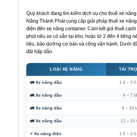
Quý khách đang tìm kiếm dịch vụ cho thuê xe nâng 
Nâng Thành Phát cung cấp giải pháp thuê xe nâng 
điện đến xe nâng container. Cam kết giá thuê cạnh
phút nếu xe có sẵn tại kho, hoặc từ 2 đến 4 tiếng 
liệu, bảo dưỡng cơ bản và công vận hành. Dưới đây
đãi hấp dẫn.
LOẠI XE NÂNG
TẢI TR
🚛 Xe nâng dầu
1.5 – 3.5
🚛 Xe nâng dầu
4 – 7 t
🚛 Xe nâng dầu
8 – 10 
🚛 Xe nâng dầu
12 – 15 
⚡ Xe nâng điện
1.5 – 3.5