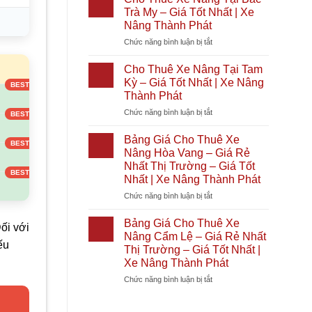
Phát
Giá
Xe
Nóc
Trà My – Giá Tốt Nhất | Xe
Tốt
Nâng
1
Nâng Thành Phát
Nhất
Tại
–
2026
ở
Chức năng bình luận bị tắt
Diên
Giá
|
Cho
Khánh
Rẻ
Xe
Thuê
–
Nhất
Cho Thuê Xe Nâng Tại Tam
)
Nâng
Xe
Giá
Thị
Kỳ – Giá Tốt Nhất | Xe Nâng
Thành
Nâng
Tốt
Trường
Thành Phát
Phát
Tại
Nhất
–
ở
Chức năng bình luận bị tắt
Bắc
|
Giá
Cho
Trà
Xe
Tốt
Thuê
My
Nâng
Nhất
Bảng Giá Cho Thuê Xe
Xe
–
Thành
|
Nâng Hòa Vang – Giá Rẻ
Nâng
Giá
Phát
Xe
Nhất Thị Trường – Giá Tốt
Tại
Tốt
Nâng
Nhất | Xe Nâng Thành Phát
Tam
Nhất
Thành
Kỳ
|
ở
Chức năng bình luận bị tắt
Phát
–
Xe
Bảng
Giá
Nâng
Giá
Bảng Giá Cho Thuê Xe
ối với
Tốt
Thành
Cho
Nâng Cẩm Lệ – Giá Rẻ Nhất
Nhất
Phát
Thuê
ếu
Thị Trường – Giá Tốt Nhất |
|
Xe
Xe Nâng Thành Phát
Xe
Nâng
Nâng
Hòa
ở
Chức năng bình luận bị tắt
Thành
Vang
Bảng
Phát
–
Giá