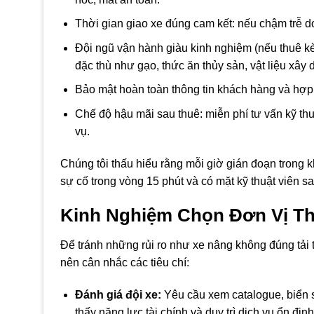
Thời gian giao xe đúng cam kết: nếu chậm trễ d
Đội ngũ vận hành giàu kinh nghiệm (nếu thuê kè
đặc thù như gạo, thức ăn thủy sản, vật liệu xây 
Bảo mật hoàn toàn thông tin khách hàng và hợ
Chế độ hậu mãi sau thuê: miễn phí tư vấn kỹ th
vụ.
Chúng tôi thấu hiểu rằng mỗi giờ gián đoạn trong kho
sự cố trong vòng 15 phút và có mặt kỹ thuật viên s
Kinh Nghiệm Chọn Đơn Vị Th
Để tránh những rủi ro như xe nâng không đúng tải 
nên cân nhắc các tiêu chí:
Đánh giá đội xe:
Yêu cầu xem catalogue, biển s
thấy năng lực tài chính và duy trì dịch vụ ổn định