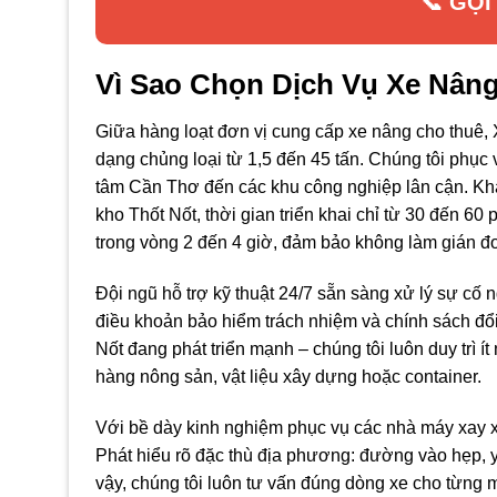
📞 GỌI
Vì Sao Chọn Dịch Vụ Xe Nâng
Giữa hàng loạt đơn vị cung cấp xe nâng cho thuê,
dạng chủng loại từ 1,5 đến 45 tấn. Chúng tôi phục 
tâm Cần Thơ đến các khu công nghiệp lân cận. Khác 
kho Thốt Nốt, thời gian triển khai chỉ từ 30 đến 60
trong vòng 2 đến 4 giờ, đảm bảo không làm gián đo
Đội ngũ hỗ trợ kỹ thuật 24/7 sẵn sàng xử lý sự cố
điều khoản bảo hiểm trách nhiệm và chính sách đổi 
Nốt đang phát triển mạnh – chúng tôi luôn duy trì í
hàng nông sản, vật liệu xây dựng hoặc container.
Với bề dày kinh nghiệm phục vụ các nhà máy xay xá
Phát hiểu rõ đặc thù địa phương: đường vào hẹp, y
vậy, chúng tôi luôn tư vấn đúng dòng xe cho từng mặ