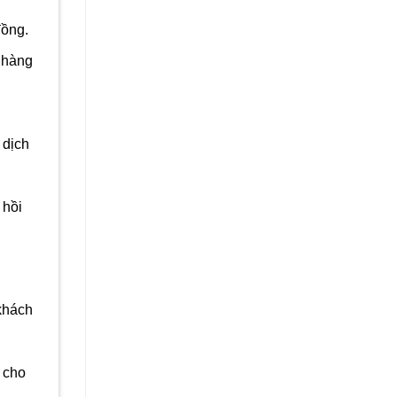
đồng.
 hàng
 dịch
 hồi
 khách
 cho