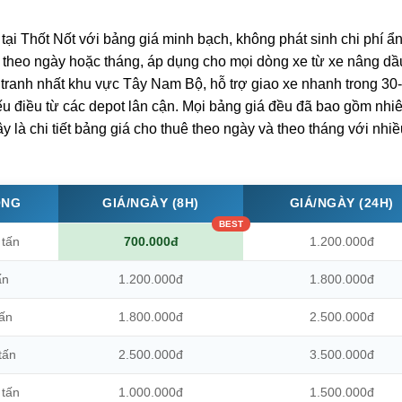
tại Thốt Nốt với bảng giá minh bạch, không phát sinh chi phí ẩ
theo ngày hoặc tháng, áp dụng cho mọi dòng xe từ xe nâng dầ
 tranh nhất khu vực Tây Nam Bộ, hỗ trợ giao xe nhanh trong 30
nếu điều từ các depot lân cận. Mọi bảng giá đều đã bao gồm nhi
 là chi tiết bảng giá cho thuê theo ngày và theo tháng với nhi
ỌNG
GIÁ/NGÀY (8H)
GIÁ/NGÀY (24H)
 tấn
700.000đ
1.200.000đ
ấn
1.200.000đ
1.800.000đ
tấn
1.800.000đ
2.500.000đ
tấn
2.500.000đ
3.500.000đ
 tấn
1.000.000đ
1.500.000đ