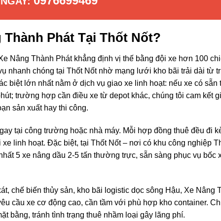
0976699469
 NGAY:
 Thành Phát Tại Thốt Nốt?
 Xe Nâng Thành Phát khẳng định vị thế bằng đội xe hơn 100 chi
vụ nhanh chóng tại Thốt Nốt nhờ mạng lưới kho bãi trải dài từ t
biệt lớn nhất nằm ở dịch vụ giao xe linh hoạt: nếu xe có sẵn t
 phút; trường hợp cần điều xe từ depot khác, chúng tôi cam kết g
ạn sản xuất hay thi công.
 ngay tại công trường hoặc nhà máy. Mỗi hợp đồng thuê đều đi 
xe linh hoạt. Đặc biệt, tại Thốt Nốt – nơi có khu công nghiệp T
t nhất 5 xe nâng dầu 2-5 tấn thường trực, sẵn sàng phục vụ bốc 
t, chế biến thủy sản, kho bãi logistic dọc sông Hậu, Xe Nâng
êu cầu xe cơ động cao, cần tầm với phù hợp kho container. Ch
t bằng, tránh tình trạng thuê nhầm loại gây lãng phí.