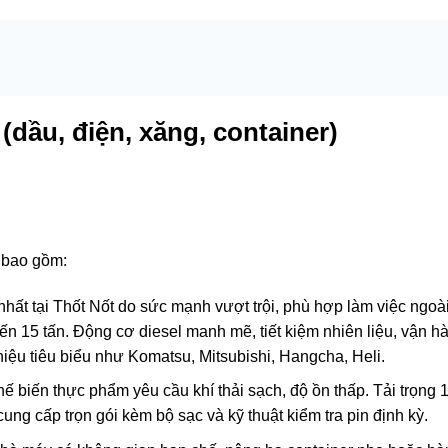
dầu, điện, xăng, container)
 bao gồm:
ất tại Thốt Nốt do sức mạnh vượt trội, phù hợp làm việc ngoài 
đến 15 tấn. Động cơ diesel manh mẽ, tiết kiệm nhiên liệu, vận h
hiệu tiêu biểu như Komatsu, Mitsubishi, Hangcha, Heli.
 biến thực phẩm yêu cầu khí thải sạch, độ ồn thấp. Tải trọng 1
cung cấp trọn gói kèm bộ sạc và kỹ thuật kiểm tra pin định kỳ.