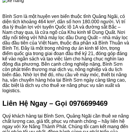
Bình Sơn là một huyện ven biển thuộc tỉnh Quảng Ngãi, có
diện tích khoảng 464 km², dân số hơn 180.000 người. Vị trí
địa lý thuận lợi với tuyến Quốc lộ 1A và đường sắt Bắc –
Nam chạy qua, là cửa ngõ của Khu kinh tế Dung Quất. Nơi
đây nổi tiếng với Nhà máy lọc dầu Dung Quất – nhà máy lọc
dầu đầu tiên của Việt Nam, thuộc địa phận xã Bình Thuận và
Bình Trị. Đây là một trong những dự án kinh tế lớn, trọng
điểm quốc gia trong giai đoạn đầu thế kỷ 21, đóng góp đáng
kể vào ngân sách và tạo việc làm cho hàng chục nghìn lao
động địa phương. Bên cạnh công nghiệp nặng, Bình Sơn
còn phát triển thương mại dịch vụ, nông nghiệp và du lịch
biển đảo. Nhờ lợi thế đó, nhu cầu về máy móc, thiết bị nâng
hạ, vận chuyển hàng hóa tại Bình Sơn ngày càng tăng cao,
đặc biệt là dịch vụ cho thuê xe nâng phục vụ sản xuất và
logistics.
Liên Hệ Ngay – Gọi 0976699469
Quý khách hàng tại Bình Sơn, Quảng Ngãi cần thuê xe nâng
chất lượng cao, giá tốt, phục vụ nhanh chóng – hãy liên hệ
ngay với Xe Nâng Thành Phát. Chúng tôi cam kết mang đến
giải pháp tối ưu nhất, đồng hành cùng sự phát triển của