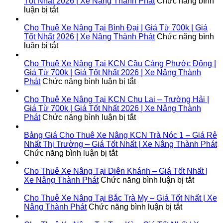
Tốt Nhất 2026 | Xe Nâng Thành Phát
Chức năng bình
ở
luận bị tắt
Cho
Thuê
Cho Thuê Xe Nâng Tại Bình Đại | Giá Từ 700k | Giá
Xe
Tốt Nhất 2026 | Xe Nâng Thành Phát
Chức năng bình
Nâng
ở
luận bị tắt
Tại
Cho
Lộc
Thuê
Cho Thuê Xe Nâng Tại KCN Cầu Cảng Phước Đông |
Ninh
Xe
Giá Từ 700k | Giá Tốt Nhất 2026 | Xe Nâng Thành
|
Nâng
ở
Phát
Chức năng bình luận bị tắt
Giá
Tại
Cho
Từ
Bình
Thuê
Cho Thuê Xe Nâng Tại KCN Chu Lai – Trường Hải |
700k
Đại
Xe
Giá Từ 700k | Giá Tốt Nhất 2026 | Xe Nâng Thành
|
|
Nâng
ở
Phát
Chức năng bình luận bị tắt
Giá
Giá
Tại
Cho
Tốt
Từ
KCN
Thuê
Bảng Giá Cho Thuê Xe Nâng KCN Trà Nóc 1 – Giá Rẻ
Nhất
700k
Cầu
Xe
Nhất Thị Trường – Giá Tốt Nhất | Xe Nâng Thành Phát
2026
|
ở
Cảng
Nâng
Chức năng bình luận bị tắt
|
Giá
Bảng
Phước
Tại
Xe
Tốt
Giá
Đông
KCN
Cho Thuê Xe Nâng Tại Diên Khánh – Giá Tốt Nhất |
Nâng
Nhất
Cho
|
Chu
ở
Xe Nâng Thành Phát
Chức năng bình luận bị tắt
Thành
2026
Thuê
Giá
Lai
Cho
Phát
|
Xe
Từ
–
Thuê
Cho Thuê Xe Nâng Tại Bắc Trà My – Giá Tốt Nhất | Xe
Xe
Nâng
700k
Trường
ở
Xe
Nâng Thành Phát
Chức năng bình luận bị tắt
Nâng
KCN
|
Hải
Cho
Nâng