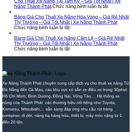
Thành
Trà
Giá
|
Thuê
Tại
Cho Thuê Xe Nâng Tại Tam Kỳ – Giá Tốt Nhất | Xe
Phát
Nóc
Tốt
Giá
Xe
ở
Diên
Nâng Thành Phát
Chức năng bình luận bị tắt
1
Nhất
Từ
Nâng
Cho
Khánh
–
2026
700k
Tại
Thuê
–
Bảng Giá Cho Thuê Xe Nâng Hòa Vang – Giá Rẻ Nhất
Giá
|
|
Bắc
Xe
Giá
Thị Trường – Giá Tốt Nhất | Xe Nâng Thành Phát
Rẻ
ở
Xe
Giá
Trà
Nâng
Tốt
Chức năng bình luận bị tắt
Nhất
Bảng
Nâng
Tốt
My
Tại
Nhất
Thị
Giá
Thành
Nhất
–
Tam
|
Bảng Giá Cho Thuê Xe Nâng Cẩm Lệ – Giá Rẻ Nhất
Trường
Cho
Phát
2026
Giá
Kỳ
Xe
Thị Trường – Giá Tốt Nhất | Xe Nâng Thành Phát
–
Thuê
ở
|
Tốt
–
Nâng
Chức năng bình luận bị tắt
Giá
Xe
Bảng
Xe
Nhất
Giá
Thành
Tốt
Nâng
Giá
Nâng
|
Tốt
Phát
Nhất
Hòa
Cho
Thành
Xe
Nhất
|
Vang
Thuê
Phát
Nâng
|
Xe
–
Xe
Thành
Xe
Nâng
Giá
Nâng
Phát
Nâng
Xe Nâng Thành Phát chuyên cung cấp dịch vụ cho thuê xe nâng Từ
Thành
Rẻ
Cẩm
Thành
Đà Nẵng đến Cà Mau, các khu vực có sẵn xe điều xe trong 30phut:
Phát
Nhất
Lệ
Phát
Thị
–
Hồ Chí Minh, Bình Dương, Đồng Nai, Vũng Tàu.... Hệ thống xe
Trường
Giá
nâng của Thành Phát các thương hiệu nổi tiếng như Toyota,
–
Rẻ
Komatsu, Mitsubishi,... sẵn sàng đáp ứng nhu cầu rút hàng
Giá
Nhất
container, di dời, nâng hạ hàng hóa, thiết bị, máy móc nặng từ 1
Tốt
Thị
đến 20 tấn.
Nhất
Trường
|
–