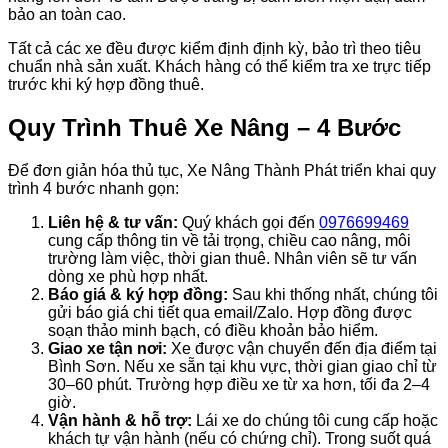
bảo an toàn cao.
Tất cả các xe đều được kiểm định định kỳ, bảo trì theo tiêu
chuẩn nhà sản xuất. Khách hàng có thể kiểm tra xe trực tiếp
trước khi ký hợp đồng thuê.
Quy Trình Thuê Xe Nâng – 4 Bước
Để đơn giản hóa thủ tục, Xe Nâng Thành Phát triển khai quy
trình 4 bước nhanh gọn:
Liên hệ & tư vấn:
Quý khách gọi đến
0976699469
cung cấp thông tin về tải trọng, chiều cao nâng, môi
trường làm việc, thời gian thuê. Nhân viên sẽ tư vấn
dòng xe phù hợp nhất.
Báo giá & ký hợp đồng:
Sau khi thống nhất, chúng tôi
gửi báo giá chi tiết qua email/Zalo. Hợp đồng được
soạn thảo minh bạch, có điều khoản bảo hiểm.
Giao xe tận nơi:
Xe được vận chuyển đến địa điểm tại
Bình Sơn. Nếu xe sẵn tại khu vực, thời gian giao chỉ từ
30–60 phút. Trường hợp điều xe từ xa hơn, tối đa 2–4
giờ.
Vận hành & hỗ trợ:
Lái xe do chúng tôi cung cấp hoặc
khách tự vận hành (nếu có chứng chỉ). Trong suốt quá