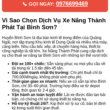
0976699469
📞 GỌI NGAY:
Vì Sao Chọn Dịch Vụ Xe Nâng Thành
Phát Tại Bình Sơn?
Huyện Bình Sơn là địa bàn kinh tế trọng điểm của Quảng
Ngãi, nơi tập trung Khu kinh tế Dung Quất và nhiều nhà máy,
cảng biển. Nhu cầu bốc xếp, di chuyển hàng hóa, thiết bị
công nghiệp là rất lớn. Xe Nâng Thành Phát cung cấp dịch
vụ cho thuê xe nâng tại Bình Sơn với những lợi thế vượt trội:
Đội xe 100+ chiếc:
Sẵn sàng phục vụ mọi yêu cầu về
tải trọng từ 1.5 tấn đến 45 tấn.
Giá cạnh tranh nhất thị trường:
Chi phí thuê chỉ từ
700.000đ/ngày, không phát sinh phụ phí.
Thời gian giao xe nhanh:
Nếu xe có sẵn tại kho Bình
Sơn, chỉ 30–60 phút. Trường hợp điều xe từ depot
tổng, thời gian từ 2-4 giờ.
Vận hành an toàn tuyệt đối:
Lái xe được đào tạo bài
bản, có chứng chỉ sử dụng thiết bị nâng hạ.
Hỗ trợ kỹ thuật 24/7:
Kịp thời xử lý sự cố, bảo trì định
kỳ trong suốt thời gian thuê.