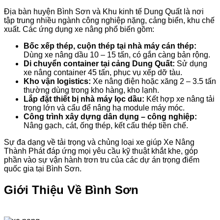
Địa bàn huyện Bình Sơn và Khu kinh tế Dung Quất là nơi
tập trung nhiều ngành công nghiệp nặng, cảng biển, khu chế
xuất. Các ứng dụng xe nâng phổ biến gồm:
Bốc xếp thép, cuộn thép tại nhà máy cán thép:
Dùng xe nâng dầu 10 – 15 tấn, có gắn càng bản rộng.
Di chuyển container tại cảng Dung Quất:
Sử dụng
xe nâng container 45 tấn, phục vụ xếp dỡ tàu.
Kho vận logistics:
Xe nâng điện hoặc xăng 2 – 3.5 tấn
thường dùng trong kho hàng, kho lạnh.
Lắp đặt thiết bị nhà máy lọc dầu:
Kết hợp xe nâng tải
trọng lớn và cẩu để nâng hạ module máy móc.
Công trình xây dựng dân dụng – công nghiệp:
Nâng gạch, cát, ống thép, kết cấu thép tiền chế.
Sự đa dạng về tải trọng và chủng loại xe giúp Xe Nâng
Thành Phát đáp ứng mọi yêu cầu kỹ thuật khắt khe, góp
phần vào sự vận hành trơn tru của các dự án trọng điểm
quốc gia tại Bình Sơn.
Giới Thiệu Về Bình Sơn