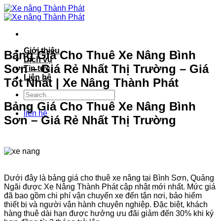
Bỏ
qua
nội
dung
Giới thiệu
Bảng Giá Cho Thuê Xe Nâng Bình
Dịch vụ
Sơn – Giá Rẻ Nhất Thị Trường – Giá
Tin tức
Liên hệ
Tốt Nhất | Xe Nâng Thành Phát
Bảng Giá Cho Thuê Xe Nâng Bình
liên hệ
Sơn – Giá Rẻ Nhất Thị Trường
Dưới đây là bảng giá cho thuê xe nâng tại Bình Sơn, Quảng
Ngãi được Xe Nâng Thành Phát cập nhật mới nhất. Mức giá
đã bao gồm chi phí vận chuyển xe đến tận nơi, bảo hiểm
thiết bị và người vận hành chuyên nghiệp. Đặc biệt, khách
hàng thuê dài hạn được hưởng ưu đãi giảm đến 30% khi ký