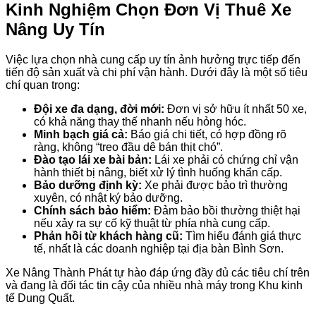
Kinh Nghiệm Chọn Đơn Vị Thuê Xe
Nâng Uy Tín
Việc lựa chọn nhà cung cấp uy tín ảnh hưởng trực tiếp đến
tiến độ sản xuất và chi phí vận hành. Dưới đây là một số tiêu
chí quan trọng:
Đội xe đa dạng, đời mới:
Đơn vị sở hữu ít nhất 50 xe,
có khả năng thay thế nhanh nếu hỏng hóc.
Minh bạch giá cả:
Báo giá chi tiết, có hợp đồng rõ
ràng, không “treo đầu dê bán thịt chó”.
Đào tạo lái xe bài bản:
Lái xe phải có chứng chỉ vận
hành thiết bị nâng, biết xử lý tình huống khẩn cấp.
Bảo dưỡng định kỳ:
Xe phải được bảo trì thường
xuyên, có nhật ký bảo dưỡng.
Chính sách bảo hiểm:
Đảm bảo bồi thường thiệt hại
nếu xảy ra sự cố kỹ thuật từ phía nhà cung cấp.
Phản hồi từ khách hàng cũ:
Tìm hiểu đánh giá thực
tế, nhất là các doanh nghiệp tại địa bàn Bình Sơn.
Xe Nâng Thành Phát tự hào đáp ứng đầy đủ các tiêu chí trên
và đang là đối tác tin cậy của nhiều nhà máy trong Khu kinh
tế Dung Quất.