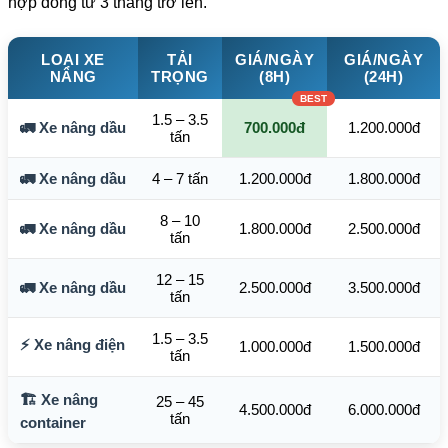
hợp đồng từ 3 tháng trở lên.
LOẠI XE
TẢI
GIÁ/NGÀY
GIÁ/NGÀY
NÂNG
TRỌNG
(8H)
(24H)
1.5 – 3.5
🚛 Xe nâng dầu
700.000đ
1.200.000đ
tấn
🚛 Xe nâng dầu
4 – 7 tấn
1.200.000đ
1.800.000đ
8 – 10
🚛 Xe nâng dầu
1.800.000đ
2.500.000đ
tấn
12 – 15
🚛 Xe nâng dầu
2.500.000đ
3.500.000đ
tấn
1.5 – 3.5
⚡ Xe nâng điện
1.000.000đ
1.500.000đ
tấn
🏗️ Xe nâng
25 – 45
4.500.000đ
6.000.000đ
tấn
container