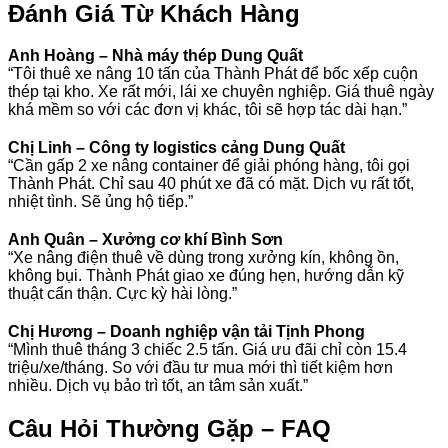
Đánh Giá Từ Khách Hàng
Anh Hoàng – Nhà máy thép Dung Quất
“Tôi thuê xe nâng 10 tấn của Thành Phát để bốc xếp cuộn
thép tại kho. Xe rất mới, lái xe chuyên nghiệp. Giá thuê ngày
khá mềm so với các đơn vị khác, tôi sẽ hợp tác dài hạn.”
Chị Linh – Công ty logistics cảng Dung Quất
“Cần gấp 2 xe nâng container để giải phóng hàng, tôi gọi
Thành Phát. Chỉ sau 40 phút xe đã có mặt. Dịch vụ rất tốt,
nhiệt tình. Sẽ ủng hộ tiếp.”
Anh Quân – Xưởng cơ khí Bình Sơn
“Xe nâng điện thuê về dùng trong xưởng kín, không ồn,
không bụi. Thành Phát giao xe đúng hẹn, hướng dẫn kỹ
thuật cẩn thận. Cực kỳ hài lòng.”
Chị Hương – Doanh nghiệp vận tải Tịnh Phong
“Mình thuê tháng 3 chiếc 2.5 tấn. Giá ưu đãi chỉ còn 15.4
triệu/xe/tháng. So với đầu tư mua mới thì tiết kiệm hơn
nhiều. Dịch vụ bảo trì tốt, an tâm sản xuất.”
Câu Hỏi Thường Gặp – FAQ