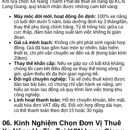
Khi lựa chọn Xe Nâng Thành Phát để thuê xe nâng tại KCN
Long Giang, quý khách nhận được những cam kết vàng:
Máy móc đời mới, hoạt động ổn định:
100% xe nâng
có tuổi đời dưới 5 năm, bảo dưỡng định kỳ 3 tháng/lần,
thay thế phụ tùng chính hãng. Tỷ lệ hỏng hóc giữa ca
cực thấp, đảm bảo năng suất làm việc không bị gián
đoạn.
Giá cả minh bạch:
Không chi phí phát sinh ngoài hợp
đồng. Giá đã bao gồm hao mòn tự nhiên, bảo hiểm
thiết bị, chi phí vận chuyển xe đến và đi (trong bán kính
20km).
Thay thế khẩn cấp:
Nếu xe gặp sự cố bất khả kháng,
chúng tôi cam kết điều động xe thay thế trong vòng 2
giờ, giảm thiểu tối đa thời gian ngưng trệ.
Đội ngũ chuyên nghiệp:
Tài xế (nếu thuê kèm) được
đào tạo bài bản, có chứng chỉ vận hành xe nâng, am
hiểu an toàn lao động và quy trình làm việc trong khu
công nghiệp.
Linh hoạt thanh toán:
Hỗ trợ chuyển khoản, tiền mặt,
xuất hóa đơn VAT đầy đủ. Đối với hợp đồng dài hạn,
có thể thanh toán theo đợt 15 hoặc 30 ngày.
06. Kinh Nghiệm Chọn Đơn Vị Thuê