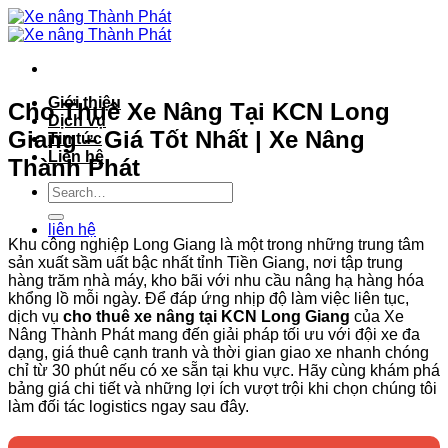
Bỏ
qua
nội
dung
Giới thiệu
Cho Thuê Xe Nâng Tại KCN Long
Dịch vụ
Giang – Giá Tốt Nhất | Xe Nâng
Tin tức
Liên hệ
Thành Phát
liên hệ
Khu công nghiệp Long Giang là một trong những trung tâm
sản xuất sầm uất bậc nhất tỉnh Tiền Giang, nơi tập trung
hàng trăm nhà máy, kho bãi với nhu cầu nâng hạ hàng hóa
khổng lồ mỗi ngày. Để đáp ứng nhịp độ làm việc liên tục,
dịch vụ
cho thuê xe nâng tại KCN Long Giang
của Xe
Nâng Thành Phát mang đến giải pháp tối ưu với đội xe đa
dạng, giá thuê cạnh tranh và thời gian giao xe nhanh chóng
chỉ từ 30 phút nếu có xe sẵn tại khu vực. Hãy cùng khám phá
bảng giá chi tiết và những lợi ích vượt trội khi chọn chúng tôi
làm đối tác logistics ngay sau đây.