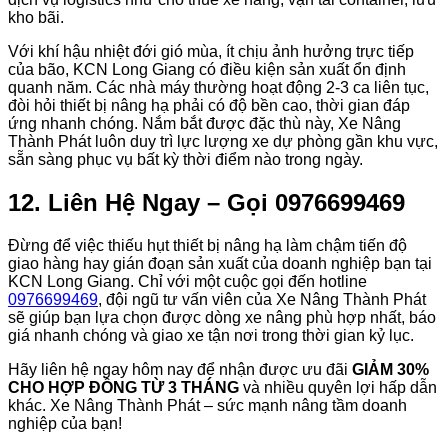
kho bãi.
Với khí hậu nhiệt đới gió mùa, ít chịu ảnh hưởng trực tiếp
của bão, KCN Long Giang có điều kiện sản xuất ổn định
quanh năm. Các nhà máy thường hoạt động 2-3 ca liên tục,
đòi hỏi thiết bị nâng hạ phải có độ bền cao, thời gian đáp
ứng nhanh chóng. Nắm bắt được đặc thù này, Xe Nâng
Thành Phát luôn duy trì lực lượng xe dự phòng gần khu vực,
sẵn sàng phục vụ bất kỳ thời điểm nào trong ngày.
12. Liên Hệ Ngay – Gọi 0976699469
Đừng để việc thiếu hụt thiết bị nâng hạ làm chậm tiến độ
giao hàng hay gián đoạn sản xuất của doanh nghiệp bạn tại
KCN Long Giang. Chỉ với một cuộc gọi đến hotline
0976699469
, đội ngũ tư vấn viên của Xe Nâng Thành Phát
sẽ giúp bạn lựa chọn được dòng xe nâng phù hợp nhất, báo
giá nhanh chóng và giao xe tận nơi trong thời gian kỷ lục.
Hãy liên hệ ngay hôm nay để nhận được ưu đãi
GIẢM 30%
CHO HỢP ĐỒNG TỪ 3 THÁNG
và nhiều quyên lợi hấp dẫn
khác. Xe Nâng Thành Phát – sức mạnh nâng tầm doanh
nghiệp của bạn!