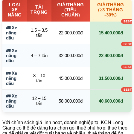
LOẠI
GIÁ/THÁNG
GIÁ/THÁNG
TẢI
XE
(TIÊU
(≥3 THÁNG
TRỌNG
NÂNG
CHUẨN)
-30%)
🚛 Xe
1.5 – 3.5
nâng
22.000.000đ
15.400.000đ
tấn
dầu
🚛 Xe
nâng
4 – 7 tấn
32.000.000đ
22.400.000đ
dầu
🚛 Xe
8 – 10
nâng
45.000.000đ
31.500.000đ
tấn
dầu
🚛 Xe
12 – 15
nâng
58.000.000đ
40.600.000đ
tấn
dầu
Với chính sách giá linh hoạt, doanh nghiệp tại KCN Long
Giang có thể dễ dàng lựa chọn gói thuê phù hợp: thuê theo
ca để giải quyết đột xuất hàng về nhiều, thuê tháng để ổn