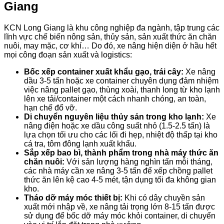
Giang
KCN Long Giang là khu công nghiệp đa ngành, tập trung các
lĩnh vực chế biến nông sản, thủy sản, sản xuất thức ăn chăn
nuôi, may mặc, cơ khí… Do đó, xe nâng hiện diện ở hầu hết
mọi công đoạn sản xuất và logistics:
Bốc xếp container xuất khẩu gạo, trái cây:
Xe nâng
dầu 3-5 tấn hoặc xe container chuyên dụng đảm nhiệm
việc nâng pallet gạo, thùng xoài, thanh long từ kho lạnh
lên xe tải/container một cách nhanh chóng, an toàn,
hạn chế đổ vỡ.
Di chuyển nguyên liệu thủy sản trong kho lạnh:
Xe
nâng điện hoặc xe dầu công suất nhỏ (1.5-2.5 tấn) là
lựa chọn tối ưu cho các lối đi hẹp, nhiệt độ thấp tại kho
cá tra, tôm đông lạnh xuất khẩu.
Sắp xếp bao bì, thành phẩm trong nhà máy thức ăn
chăn nuôi:
Với sản lượng hàng nghìn tấn mỗi tháng,
các nhà máy cần xe nâng 3-5 tấn để xếp chồng pallet
thức ăn lên kệ cao 4-5 mét, tận dụng tối đa không gian
kho.
Tháo dỡ máy móc thiết bị:
Khi có dây chuyền sản
xuất mới nhập về, xe nâng tải trọng lớn 8-15 tấn được
sử dụng để bốc dỡ máy móc khỏi container, di chuyển