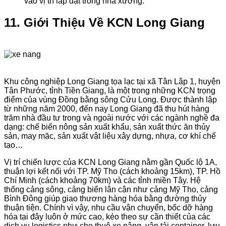
vào vị trí lắp đặt trong nhà xưởng.
11. Giới Thiệu Về KCN Long Giang
Khu công nghiệp Long Giang tọa lạc tại xã Tân Lập 1, huyện
Tân Phước, tỉnh Tiền Giang, là một trong những KCN trọng
điểm của vùng Đồng bằng sông Cửu Long. Được thành lập
từ những năm 2000, đến nay Long Giang đã thu hút hàng
trăm nhà đầu tư trong và ngoài nước với các ngành nghề đa
dạng: chế biến nông sản xuất khẩu, sản xuất thức ăn thủy
sản, may mặc, sản xuất vật liệu xây dựng, nhựa, cơ khí chế
tạo…
Vị trí chiến lược của KCN Long Giang nằm gần Quốc lộ 1A,
thuận lợi kết nối với TP. Mỹ Tho (cách khoảng 15km), TP. Hồ
Chí Minh (cách khoảng 70km) và các tỉnh miền Tây. Hệ
thống cảng sông, cảng biển lân cận như cảng Mỹ Tho, cảng
Bình Đông giúp giao thương hàng hóa bằng đường thủy
thuận tiện. Chính vì vậy, nhu cầu vận chuyển, bốc dỡ hàng
hóa tại đây luôn ở mức cao, kéo theo sự cần thiết của các
dịch vụ logistics như cho thuê xe nâng, vận tải container, lưu