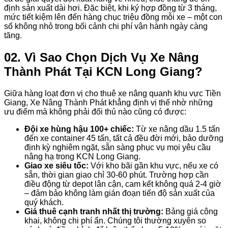
định sản xuất dài hơi. Đặc biệt, khi ký hợp đồng từ 3 tháng,
mức tiết kiệm lên đến hàng chục triệu đồng mỗi xe – một con
số không nhỏ trong bối cảnh chi phí vận hành ngày càng
tăng.
02. Vì Sao Chọn Dịch Vụ Xe Nâng
Thành Phát Tại KCN Long Giang?
Giữa hàng loạt đơn vị cho thuê xe nâng quanh khu vực Tiền
Giang, Xe Nâng Thành Phát khẳng định vị thế nhờ những
ưu điểm mà không phải đối thủ nào cũng có được:
Đội xe hùng hậu 100+ chiếc:
Từ xe nâng dầu 1.5 tấn
đến xe container 45 tấn, tất cả đều đời mới, bảo dưỡng
định kỳ nghiêm ngặt, sẵn sàng phục vụ mọi yêu cầu
nâng hạ trong KCN Long Giang.
Giao xe siêu tốc:
Với kho bãi gần khu vực, nếu xe có
sẵn, thời gian giao chỉ 30-60 phút. Trường hợp cần
điều động từ depot lân cận, cam kết không quá 2-4 giờ
– đảm bảo không làm gián đoạn tiến độ sản xuất của
quý khách.
Giá thuê cạnh tranh nhất thị trường:
Bảng giá công
khai, không chi phí ẩn. Chúng tôi thường xuyên so