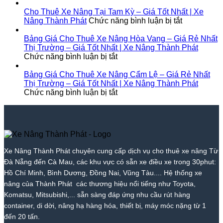
Nâng
KCN
|
Hải
Cho
Nâng
Thành
Trà
Giá
|
Thuê
Tại
Cho Thuê Xe Nâng Tại Tam Kỳ – Giá Tốt Nhất | Xe
Phát
Nóc
Tốt
Giá
Xe
ở
Diên
Nâng Thành Phát
Chức năng bình luận bị tắt
1
Nhất
Từ
Nâng
Cho
Khánh
–
2026
700k
Tại
Thuê
–
Bảng Giá Cho Thuê Xe Nâng Hòa Vang – Giá Rẻ Nhất
Giá
|
|
Bắc
Xe
Giá
Thị Trường – Giá Tốt Nhất | Xe Nâng Thành Phát
Rẻ
ở
Xe
Giá
Trà
Nâng
Tốt
Chức năng bình luận bị tắt
Nhất
Bảng
Nâng
Tốt
My
Tại
Nhất
Thị
Giá
Thành
Nhất
–
Tam
|
Bảng Giá Cho Thuê Xe Nâng Cẩm Lệ – Giá Rẻ Nhất
Trường
Cho
Phát
2026
Giá
Kỳ
Xe
Thị Trường – Giá Tốt Nhất | Xe Nâng Thành Phát
–
Thuê
ở
|
Tốt
–
Nâng
Chức năng bình luận bị tắt
Giá
Xe
Bảng
Xe
Nhất
Giá
Thành
Tốt
Nâng
Giá
Nâng
|
Tốt
Phát
Nhất
Hòa
Cho
Thành
Xe
Nhất
|
Vang
Thuê
Phát
Nâng
|
Xe
–
Xe
Thành
Xe
Nâng
Giá
Nâng
Phát
Nâng
Xe Nâng Thành Phát chuyên cung cấp dịch vụ cho thuê xe nâng Từ
Thành
Rẻ
Cẩm
Thành
Đà Nẵng đến Cà Mau, các khu vực có sẵn xe điều xe trong 30phut:
Phát
Nhất
Lệ
Phát
Thị
–
Hồ Chí Minh, Bình Dương, Đồng Nai, Vũng Tàu.... Hệ thống xe
Trường
Giá
nâng của Thành Phát các thương hiệu nổi tiếng như Toyota,
–
Rẻ
Komatsu, Mitsubishi,... sẵn sàng đáp ứng nhu cầu rút hàng
Giá
Nhất
container, di dời, nâng hạ hàng hóa, thiết bị, máy móc nặng từ 1
Tốt
Thị
đến 20 tấn.
Nhất
Trường