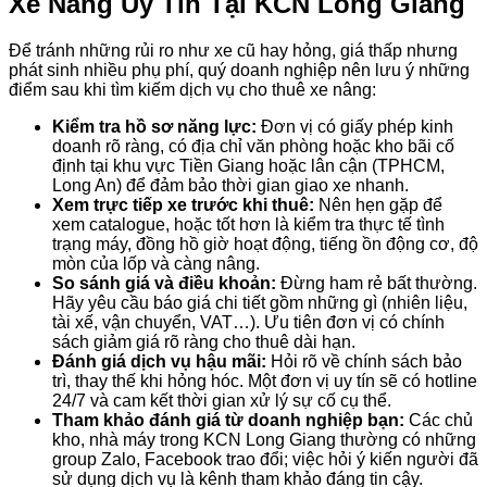
Xe Nâng Uy Tín Tại KCN Long Giang
Để tránh những rủi ro như xe cũ hay hỏng, giá thấp nhưng
phát sinh nhiều phụ phí, quý doanh nghiệp nên lưu ý những
điểm sau khi tìm kiếm dịch vụ cho thuê xe nâng:
Kiểm tra hồ sơ năng lực:
Đơn vị có giấy phép kinh
doanh rõ ràng, có địa chỉ văn phòng hoặc kho bãi cố
định tại khu vực Tiền Giang hoặc lân cận (TPHCM,
Long An) để đảm bảo thời gian giao xe nhanh.
Xem trực tiếp xe trước khi thuê:
Nên hẹn gặp để
xem catalogue, hoặc tốt hơn là kiểm tra thực tế tình
trạng máy, đồng hồ giờ hoạt động, tiếng ồn động cơ, độ
mòn của lốp và càng nâng.
So sánh giá và điều khoản:
Đừng ham rẻ bất thường.
Hãy yêu cầu báo giá chi tiết gồm những gì (nhiên liệu,
tài xế, vận chuyển, VAT…). Ưu tiên đơn vị có chính
sách giảm giá rõ ràng cho thuê dài hạn.
Đánh giá dịch vụ hậu mãi:
Hỏi rõ về chính sách bảo
trì, thay thế khi hỏng hóc. Một đơn vị uy tín sẽ có hotline
24/7 và cam kết thời gian xử lý sự cố cụ thể.
Tham khảo đánh giá từ doanh nghiệp bạn:
Các chủ
kho, nhà máy trong KCN Long Giang thường có những
group Zalo, Facebook trao đổi; việc hỏi ý kiến người đã
sử dụng dịch vụ là kênh tham khảo đáng tin cậy.