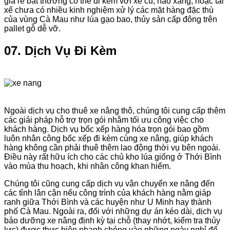
giá rẻ bất thường có thể đi kèm với xe cũ, hao xăng, hoặc tài
xế chưa có nhiều kinh nghiệm xử lý các mặt hàng đặc thù
của vùng Cà Mau như lúa gạo bao, thủy sản cấp đông trên
pallet gỗ dễ vỡ.
07. Dịch Vụ Đi Kèm
Ngoài dịch vụ cho thuê xe nâng thô, chúng tôi cung cấp thêm
các giải pháp hỗ trợ trọn gói nhằm tối ưu công việc cho
khách hàng. Dịch vụ bốc xếp hàng hóa trọn gói bao gồm
luôn nhân công bốc xếp đi kèm cùng xe nâng, giúp khách
hàng không cần phải thuê thêm lao động thời vụ bên ngoài.
Điều này rất hữu ích cho các chủ kho lúa giống ở Thới Bình
vào mùa thu hoạch, khi nhân công khan hiếm.
Chúng tôi cũng cung cấp dịch vụ vận chuyển xe nâng đến
các tỉnh lân cận nếu công trình của khách hàng nằm giáp
ranh giữa Thới Bình và các huyện như U Minh hay thành
phố Cà Mau. Ngoài ra, đối với những dự án kéo dài, dịch vụ
bảo dưỡng xe nâng định kỳ tại chỗ (thay nhớt, kiểm tra thủy
lực) được thực hiện nhanh chóng vào những ngày nghỉ để