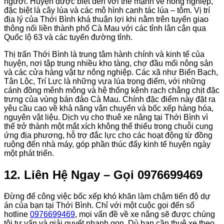
người. Huyện được biết đến với thế mạnh về nông nghiệp,
đặc biệt là cây lúa và các mô hình canh tác lúa – tôm. Vị trí
địa lý của Thới Bình khá thuận lợi khi nằm trên tuyến giao
thông nối liền thành phố Cà Mau với các tỉnh lân cận qua
Quốc lộ 63 và các tuyến đường tỉnh.
Thị trấn Thới Bình là trung tâm hành chính và kinh tế của
huyện, nơi tập trung nhiều kho tàng, chợ đầu mối nông sản
và các cửa hàng vật tư nông nghiệp. Các xã như Biển Bạch,
Tân Lộc, Trí Lực là những vựa lúa trọng điểm, với những
cánh đồng mênh mông và hệ thống kênh rạch chằng chịt đặc
trưng của vùng bán đảo Cà Mau. Chính đặc điểm này đặt ra
yêu cầu cao về khả năng vận chuyển và bốc xếp hàng hóa,
nguyên vật liệu. Dịch vụ cho thuê xe nâng tại Thới Bình vì
thế trở thành một mắt xích không thể thiếu trong chuỗi cung
ứng địa phương, hỗ trợ đắc lực cho các hoạt động từ đồng
ruộng đến nhà máy, góp phần thúc đẩy kinh tế huyện ngày
một phát triển.
12. Liên Hệ Ngay – Gọi 0976699469
Đừng để công việc bốc xếp khó khăn làm chậm tiến độ dự
án của bạn tại Thới Bình. Chỉ với một cuộc gọi đến số
hotline
0976699469
, mọi vấn đề về xe nâng sẽ được chúng
tôi tư vấn và giải quyết nhanh gọn. Dù bạn cần thuê xe theo