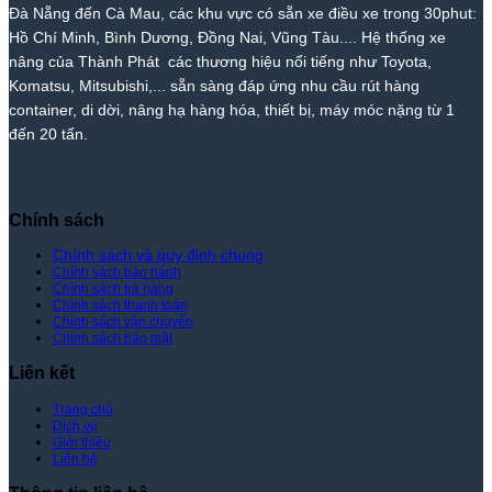
Đà Nẵng đến Cà Mau, các khu vực có sẵn xe điều xe trong 30phut:
Phát
Nhất
Lệ
Phát
Thị
–
Hồ Chí Minh, Bình Dương, Đồng Nai, Vũng Tàu.... Hệ thống xe
Trường
Giá
nâng của Thành Phát các thương hiệu nổi tiếng như Toyota,
–
Rẻ
Komatsu, Mitsubishi,... sẵn sàng đáp ứng nhu cầu rút hàng
Giá
Nhất
container, di dời, nâng hạ hàng hóa, thiết bị, máy móc nặng từ 1
Tốt
Thị
đến 20 tấn.
Nhất
Trường
|
–
Xe
Giá
Nâng
Tốt
Thành
Nhất
Chính sách
Phát
|
Xe
Chính sách và quy định chung
Chính sách bảo hành
Nâng
Chính sách trả hàng
Thành
Chính sách thanh toán
Phát
Chính sách vận chuyển
Chính sách bảo mật
Liên kết
Trang chủ
Dịch vụ
Giới thiệu
Liên hệ