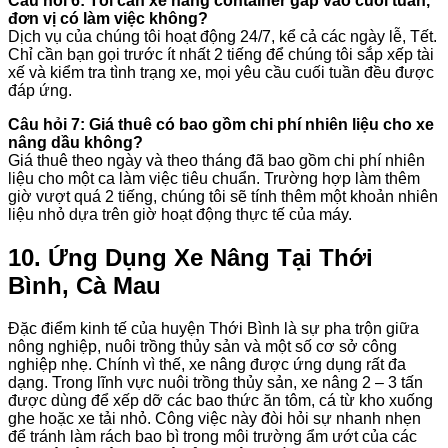
Câu hỏi 6: Tôi cần xe nâng container gấp vào cuối tuần,
đơn vị có làm việc không?
Dịch vụ của chúng tôi hoạt động 24/7, kể cả các ngày lễ, Tết.
Chỉ cần bạn gọi trước ít nhất 2 tiếng để chúng tôi sắp xếp tài
xế và kiểm tra tình trạng xe, mọi yêu cầu cuối tuần đều được
đáp ứng.
Câu hỏi 7: Giá thuê có bao gồm chi phí nhiên liệu cho xe
nâng dầu không?
Giá thuê theo ngày và theo tháng đã bao gồm chi phí nhiên
liệu cho một ca làm việc tiêu chuẩn. Trường hợp làm thêm
giờ vượt quá 2 tiếng, chúng tôi sẽ tính thêm một khoản nhiên
liệu nhỏ dựa trên giờ hoạt động thực tế của máy.
10. Ứng Dụng Xe Nâng Tại Thới
Bình, Cà Mau
Đặc điểm kinh tế của huyện Thới Bình là sự pha trộn giữa
nông nghiệp, nuôi trồng thủy sản và một số cơ sở công
nghiệp nhẹ. Chính vì thế, xe nâng được ứng dụng rất đa
dạng. Trong lĩnh vực nuôi trồng thủy sản, xe nâng 2 – 3 tấn
được dùng để xếp dỡ các bao thức ăn tôm, cá từ kho xuống
ghe hoặc xe tải nhỏ. Công việc này đòi hỏi sự nhanh nhẹn
để tránh làm rách bao bì trong môi trường ẩm ướt của các