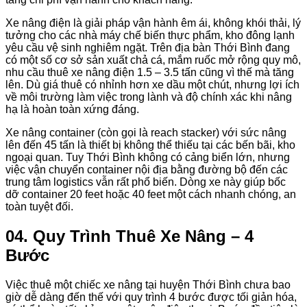
Xe nâng điện là giải pháp vận hành êm ái, không khói thải, lý
tưởng cho các nhà máy chế biến thực phẩm, kho đông lạnh
yêu cầu vệ sinh nghiêm ngặt. Trên địa bàn Thới Bình đang
có một số cơ sở sản xuất chả cá, mắm ruốc mở rộng quy mô,
nhu cầu thuê xe nâng điện 1.5 – 3.5 tấn cũng vì thế mà tăng
lên. Dù giá thuê có nhỉnh hơn xe dầu một chút, nhưng lợi ích
về môi trường làm việc trong lành và độ chính xác khi nâng
hạ là hoàn toàn xứng đáng.
Xe nâng container (còn gọi là reach stacker) với sức nâng
lên đến 45 tấn là thiết bị không thể thiếu tại các bến bãi, kho
ngoại quan. Tuy Thới Bình không có cảng biển lớn, nhưng
việc vận chuyển container nội địa bằng đường bộ đến các
trung tâm logistics vẫn rất phổ biến. Dòng xe này giúp bốc
dỡ container 20 feet hoặc 40 feet một cách nhanh chóng, an
toàn tuyệt đối.
04. Quy Trình Thuê Xe Nâng – 4
Bước
Việc thuê một chiếc xe nâng tại huyện Thới Bình chưa bao
giờ dễ dàng đến thế với quy trình 4 bước được tối giản hóa,