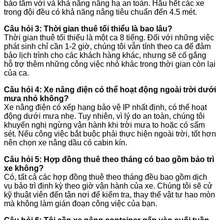
bảo tầm với và khả năng nâng hạ an toàn. Hầu hết các xe
trong đội đều có khả năng nâng tiêu chuẩn đến 4.5 mét.
Câu hỏi 3: Thời gian thuê tối thiểu là bao lâu?
Thời gian thuê tối thiểu là một ca 8 tiếng. Đối với những việc
phát sinh chỉ cần 1-2 giờ, chúng tôi vẫn tính theo ca để đảm
bảo lịch trình cho các khách hàng khác, nhưng sẽ cố gắng
hỗ trợ thêm những công việc nhỏ khác trong thời gian còn lại
của ca.
Câu hỏi 4: Xe nâng điện có thể hoạt động ngoài trời dưới
mưa nhỏ không?
Xe nâng điện có xếp hạng bảo vệ IP nhất định, có thể hoạt
động dưới mưa nhẹ. Tuy nhiên, vì lý do an toàn, chúng tôi
khuyến nghị ngừng vận hành khi trời mưa to hoặc có sấm
sét. Nếu công việc bắt buộc phải thực hiện ngoài trời, tốt hơn
nên chọn xe nâng dầu có cabin kín.
Câu hỏi 5: Hợp đồng thuê theo tháng có bao gồm bảo trì
xe không?
Có, tất cả các hợp đồng thuê theo tháng đều bao gồm dịch
vụ bảo trì định kỳ theo giờ vận hành của xe. Chúng tôi sẽ cử
kỹ thuật viên đến tận nơi để kiểm tra, thay thế vật tư hao mòn
mà không làm gián đoạn công việc của bạn.