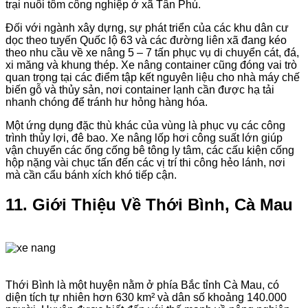
trại nuôi tôm công nghiệp ở xã Tân Phú.
Đối với ngành xây dựng, sự phát triển của các khu dân cư
dọc theo tuyến Quốc lộ 63 và các đường liên xã đang kéo
theo nhu cầu về xe nâng 5 – 7 tấn phục vụ di chuyển cát, đá,
xi măng và khung thép. Xe nâng container cũng đóng vai trò
quan trọng tại các điểm tập kết nguyên liệu cho nhà máy chế
biến gỗ và thủy sản, nơi container lạnh cần được hạ tải
nhanh chóng để tránh hư hỏng hàng hóa.
Một ứng dụng đặc thù khác của vùng là phục vụ các công
trình thủy lợi, đê bao. Xe nâng lốp hơi công suất lớn giúp
vận chuyển các ống cống bê tông ly tâm, các cấu kiện cống
hộp nặng vài chục tấn đến các vị trí thi công hẻo lánh, nơi
mà cần cẩu bánh xích khó tiếp cận.
11. Giới Thiệu Về Thới Bình, Cà Mau
Thới Bình là một huyện nằm ở phía Bắc tỉnh Cà Mau, có
diện tích tự nhiên hơn 630 km² và dân số khoảng 140.000