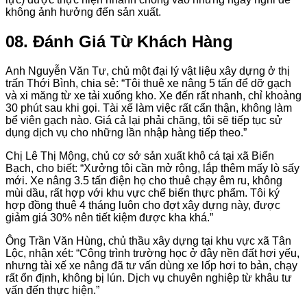
không ảnh hưởng đến sản xuất.
08. Đánh Giá Từ Khách Hàng
Anh Nguyễn Văn Tư, chủ một đại lý vật liệu xây dựng ở thị
trấn Thới Bình, chia sẻ: “Tôi thuê xe nâng 5 tấn để dỡ gạch
và xi măng từ xe tải xuống kho. Xe đến rất nhanh, chỉ khoảng
30 phút sau khi gọi. Tài xế làm việc rất cẩn thận, không làm
bể viên gạch nào. Giá cả lại phải chăng, tôi sẽ tiếp tục sử
dụng dịch vụ cho những lần nhập hàng tiếp theo.”
Chị Lê Thị Mộng, chủ cơ sở sản xuất khô cá tại xã Biển
Bạch, cho biết: “Xưởng tôi cần mở rộng, lắp thêm mấy lò sấy
mới. Xe nâng 3.5 tấn điện họ cho thuê chạy êm ru, không
mùi dầu, rất hợp với khu vực chế biến thực phẩm. Tôi ký
hợp đồng thuê 4 tháng luôn cho đợt xây dựng này, được
giảm giá 30% nên tiết kiệm được kha khá.”
Ông Trần Văn Hùng, chủ thầu xây dựng tại khu vực xã Tân
Lộc, nhận xét: “Công trình trường học ở đây nền đất hơi yếu,
nhưng tài xế xe nâng đã tư vấn dùng xe lốp hơi to bản, chạy
rất ổn định, không bị lún. Dịch vụ chuyên nghiệp từ khâu tư
vấn đến thực hiện.”