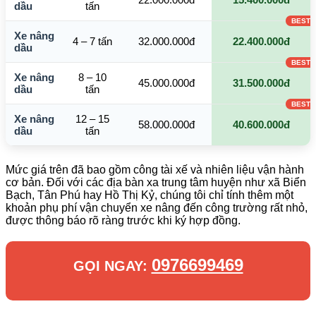
dầu
tấn
Xe nâng
4 – 7 tấn
32.000.000đ
22.400.000đ
dầu
Xe nâng
8 – 10
45.000.000đ
31.500.000đ
dầu
tấn
Xe nâng
12 – 15
58.000.000đ
40.600.000đ
dầu
tấn
Mức giá trên đã bao gồm công tài xế và nhiên liệu vận hành
cơ bản. Đối với các địa bàn xa trung tâm huyện như xã Biển
Bạch, Tân Phú hay Hồ Thị Kỷ, chúng tôi chỉ tính thêm một
khoản phụ phí vận chuyển xe nâng đến công trường rất nhỏ,
được thông báo rõ ràng trước khi ký hợp đồng.
0976699469
GỌI NGAY: