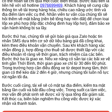
có thể hoàn tất chỉ qua một cuộc điện thoại. Bước đầu tiên là
liên hệ với số hotline
0976699469
. Khách hàng sẽ cung cấp
thông tin về tải trọng hàng hóa, chiều cao nâng ước tính và
địa điểm làm việc cụ thể. Nhân viên tư vấn của chúng tôi sẽ
hỏi thêm về mặt bằng (nền bê tông hay nền đất) để chọn loại
lốp xe phù hợp (lốp đặc chống đinh hay lốp hơi), đảm bảo xe
vận hành không bị sa lầy.
Bước thứ hai, chúng tôi sẽ gửi báo giá qua Zalo hoặc tin
nhắn SMS dựa trên cơ sở dữ liệu bảng giá đã công khai,
kèm theo điều khoản vận chuyển. Sau khi khách hàng xác
nhận đồng ý, hợp đồng cho thuê sẽ được thiết lập với các
điều khoản rõ ràng về thời gian, trách nhiệm của các bên.
Bước thứ ba là giao xe. Nếu xe nâng có sẵn tại các bãi xe vệ
tinh gần Thới Bình, thời gian giao xe chỉ từ 30 đến 60 phút.
Trong trường hợp cần điều động xe từ depot trung tâm, thời
gian có thể kéo dài 2 đến 4 giờ, nhưng chúng tôi luôn nỗ lực
rút ngắn tối đa.
Bước cuối cùng, tài xế sẽ có mặt tại địa điểm, kiểm tra mặt
bằng lần cuối và bắt đầu công việc. Trong suốt ca làm việc,
mọi vấn đề phát sinh sẽ được xử lý qua tổng đài giám sát.
Kết thúc ca, biên bản nghiệm thu công việc được ký xác
nhận và thanh toán.