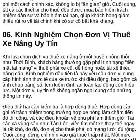
phí một cách chính xác, không lo bị “ăn gian” giờ. Cuối cùng,
tất cả các thiết bị cho thuê đều được mua bảo hiểm trách
nhiệm dân sự và bảo hiểm tai nạn, giúp khách hàng giảm
thiểu rủi ro về tài chính khi có sự cố bất khả kháng.
06. Kinh Nghiệm Chọn Đơn Vị Thuê
Xe Nâng Uy Tín
Khi lựa chọn dịch vụ thuê xe nâng ở một huyện nông thôn
như Thới Bình, khách hàng thường gặp phải tình trạng “tiền
mất tật mang” vì thuê phải xe cũ, dễ hỏng hoặc tài xế thiếu
bằng cấp. Kinh nghiệm đầu tiên là hãy yêu cầu đơn vị cung
cấp hình ảnh thực tế của xe trước khi điều động, bao gồm cả
ảnh chụp bảng số, tem kiểm định an toàn lao động còn hiệu
lực. Một đơn vị uy tín sẽ không ngần ngại cung cấp những
thông tin này.
Điều thứ hai cần kiểm tra là hợp đồng thuê. Hợp đồng cần
ghi rõ trách nhiệm trong trường hợp xe hỏng làm chậm tiến
độ thi công, và các điều khoản về phụ phí làm thêm giờ. Tại
các xã vùng sâu như Tân Lộc, việc tìm một xe thay thế ngay
là rất khó, do đó, đơn vị cho thuê phải có mạng lưới đủ rộng.
Cuối cùng, đừng chỉ nhìn vào giá thuê thấp nhất. Một mức