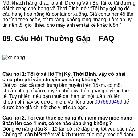
Một khách hàng khác là anh Dương Văn Bé, lái xe tải đường
dài thường chở hàng về Thới Bình, nói: “Tôi hay gọi họ để
cẩu hàng hóa nặng từ container xuống. Giá container 45 tấn
họ tính theo ngày, rất rõ ràng, không lằng nhằng. Làm ăn uy
tín nên tôi giới thiệu cho mấy anh em tài xế khác luôn.”
09. Câu Hỏi Thường Gặp – FAQ
Câu hỏi 1: Tôi ở xã Hồ Thị Kỷ, Thới Bình, vậy có phải
chịu phụ phí vận chuyển xe nâng không?
Đối với các xã cách trung tâm huyện trên 15km, có một
khoản phụ phí vận chuyển nhỏ dựa trên quãng đường thực
tế. Tuy nhiên, nếu bạn thuê dài hạn từ một tuần trở lên,
khoản phí này sẽ được miễn. Vui lòng gọi
0976699469
để
được báo giá chi tiết cho vị trí của bạn.
Câu hỏi 2: Tôi cần thuê xe nâng để nâng máy móc nặng
8 tấn lên cao 4 mét, có xe nào đáp ứng không?
Dòng xe nâng dầu 8 – 10 tấn có thể đáp ứng tốt yêu cầu này.
Chúng tôi cần biết thêm về kích thước của máy móc để đảm