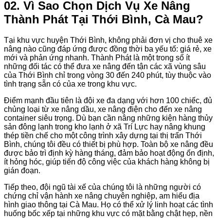
02. Vì Sao Chọn Dịch Vụ Xe Nâng
Thành Phát Tại Thới Bình, Cà Mau?
Tại khu vực huyện Thới Bình, không phải đơn vị cho thuê xe
nâng nào cũng đáp ứng được đồng thời ba yếu tố: giá rẻ, xe
mới và phản ứng nhanh. Thành Phát là một trong số ít
những đối tác có thể đưa xe nâng đến tận các xã vùng sâu
của Thới Bình chỉ trong vòng 30 đến 240 phút, tùy thuộc vào
tình trạng sẵn có của xe trong khu vực.
Điểm mạnh đầu tiên là đội xe đa dạng với hơn 100 chiếc, đủ
chủng loại từ xe nâng dầu, xe nâng điện cho đến xe nâng
container siêu trọng. Dù bạn cần nâng những kiện hàng thủy
sản đông lạnh trong kho lạnh ở xã Trí Lực hay nâng khung
thép tiền chế cho một công trình xây dựng tại thị trấn Thới
Bình, chúng tôi đều có thiết bị phù hợp. Toàn bộ xe nâng đều
được bảo trì định kỳ hàng tháng, đảm bảo hoạt động ổn định,
ít hỏng hóc, giúp tiến độ công việc của khách hàng không bị
gián đoạn.
Tiếp theo, đội ngũ tài xế của chúng tôi là những người có
chứng chỉ vận hành xe nâng chuyên nghiệp, am hiểu địa
hình giao thông tại Cà Mau. Họ có thể xử lý linh hoạt các tình
huống bốc xếp tại những khu vực có mặt bằng chật hẹp, nền