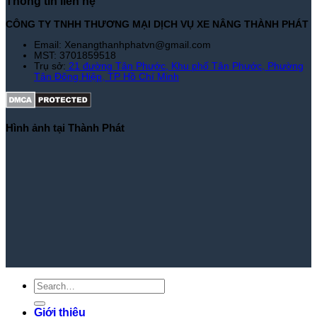
Thông tin liên hệ
CÔNG TY TNHH THƯƠNG MẠI DỊCH VỤ XE NÂNG THÀNH PHÁT
Email: Xenangthanhphatvn@gmail.com
MST: 3701859518
Trụ sở:
21 đường Tân Phước, Khu phố Tân Phước, Phường
Tân Đông Hiệp, TP Hồ Chí Minh
Hình ảnh tại Thành Phát
Giới thiệu