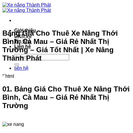
Bỏ
qua
nội
dung
Giới thiệu
Bảng Giá Cho Thuê Xe Nâng Thới
Dịch vụ
Bình, Cà Mau – Giá Rẻ Nhất Thị
Tin tức
Liên hệ
Trường – Giá Tốt Nhất | Xe Nâng
Thành Phát
liên hệ
“`html
01. Bảng Giá Cho Thuê Xe Nâng Thới
Bình, Cà Mau – Giá Rẻ Nhất Thị
Trường