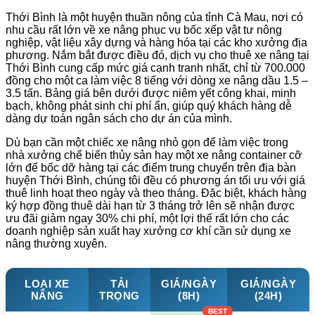
Thới Bình là một huyện thuần nông của tỉnh Cà Mau, nơi có
nhu cầu rất lớn về xe nâng phục vụ bốc xếp vật tư nông
nghiệp, vật liệu xây dựng và hàng hóa tại các kho xưởng địa
phương. Nắm bắt được điều đó, dịch vụ cho thuê xe nâng tại
Thới Bình cung cấp mức giá cạnh tranh nhất, chỉ từ 700.000
đồng cho một ca làm việc 8 tiếng với dòng xe nâng dầu 1.5 –
3.5 tấn. Bảng giá bên dưới được niêm yết công khai, minh
bạch, không phát sinh chi phí ẩn, giúp quý khách hàng dễ
dàng dự toán ngân sách cho dự án của mình.
Dù bạn cần một chiếc xe nâng nhỏ gọn để làm việc trong
nhà xưởng chế biến thủy sản hay một xe nâng container cỡ
lớn để bốc dỡ hàng tại các điểm trung chuyển trên địa bàn
huyện Thới Bình, chúng tôi đều có phương án tối ưu với giá
thuê linh hoạt theo ngày và theo tháng. Đặc biệt, khách hàng
ký hợp đồng thuê dài hạn từ 3 tháng trở lên sẽ nhận được
ưu đãi giảm ngay 30% chi phí, một lợi thế rất lớn cho các
doanh nghiệp sản xuất hay xưởng cơ khí cần sử dụng xe
nâng thường xuyên.
LOẠI XE
TẢI
GIÁ/NGÀY
GIÁ/NGÀY
NÂNG
TRỌNG
(8H)
(24H)