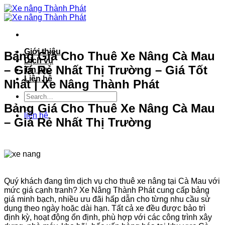
Bỏ
qua
nội
dung
Giới thiệu
Bảng Giá Cho Thuê Xe Nâng Cà Mau
Dịch vụ
– Giá Rẻ Nhất Thị Trường – Giá Tốt
Tin tức
Liên hệ
Nhất | Xe Nâng Thành Phát
Bảng Giá Cho Thuê Xe Nâng Cà Mau
liên hệ
– Giá Rẻ Nhất Thị Trường
Quý khách đang tìm dịch vụ cho thuê xe nâng tại Cà Mau với
mức giá cạnh tranh? Xe Nâng Thành Phát cung cấp bảng
giá minh bạch, nhiều ưu đãi hấp dẫn cho từng nhu cầu sử
dụng theo ngày hoặc dài hạn. Tất cả xe đều được bảo trì
định kỳ, hoạt động ổn định, phù hợp với các công trình xây