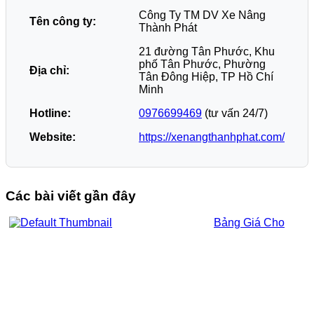
Công Ty TM DV Xe Nâng
Tên công ty:
Thành Phát
21 đường Tân Phước, Khu
phố Tân Phước, Phường
Địa chỉ:
Tân Đông Hiệp, TP Hồ Chí
Minh
Hotline:
0976699469
(tư vấn 24/7)
Website:
https://xenangthanhphat.com/
Các bài viết gần đây
Bảng Giá Cho