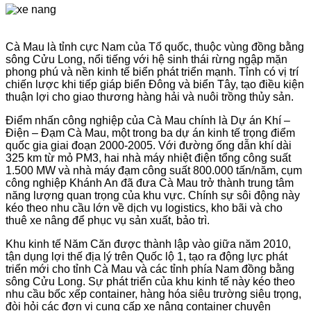
Cà Mau là tỉnh cực Nam của Tổ quốc, thuộc vùng đồng bằng
sông Cửu Long, nổi tiếng với hệ sinh thái rừng ngập mặn
phong phú và nền kinh tế biển phát triển mạnh. Tỉnh có vị trí
chiến lược khi tiếp giáp biển Đông và biển Tây, tạo điều kiện
thuận lợi cho giao thương hàng hải và nuôi trồng thủy sản.
Điểm nhấn công nghiệp của Cà Mau chính là Dự án Khí –
Điện – Đạm Cà Mau, một trong ba dự án kinh tế trọng điểm
quốc gia giai đoạn 2000-2005. Với đường ống dẫn khí dài
325 km từ mỏ PM3, hai nhà máy nhiệt điện tổng công suất
1.500 MW và nhà máy đạm công suất 800.000 tấn/năm, cụm
công nghiệp Khánh An đã đưa Cà Mau trở thành trung tâm
năng lượng quan trọng của khu vực. Chính sự sôi động này
kéo theo nhu cầu lớn về dịch vụ logistics, kho bãi và cho
thuê xe nâng để phục vụ sản xuất, bảo trì.
Khu kinh tế Năm Căn được thành lập vào giữa năm 2010,
tận dụng lợi thế địa lý trên Quốc lộ 1, tạo ra động lực phát
triển mới cho tỉnh Cà Mau và các tỉnh phía Nam đồng bằng
sông Cửu Long. Sự phát triển của khu kinh tế này kéo theo
nhu cầu bốc xếp container, hàng hóa siêu trường siêu trọng,
đòi hỏi các đơn vị cung cấp xe nâng container chuyên