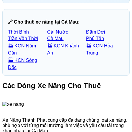
🔗 Cho thuê xe nâng tại Cà Mau:
Thới Bình
Cái Nước
Đầm Dơi
Trần Văn Thời
Cà Mau
Phú Tân
🏭 KCN Năm
🏭 KCN Khánh
🏭 KCN Hòa
Căn
An
Trung
🏭 KCN Sông
Đốc
Các Dòng Xe Nâng Cho Thuê
Xe Nâng Thành Phát cung cấp đa dạng chủng loại xe nâng,
phù hợp với từng môi trường làm việc và yêu cầu tải trọng
khác nhau tại Cà Mau.