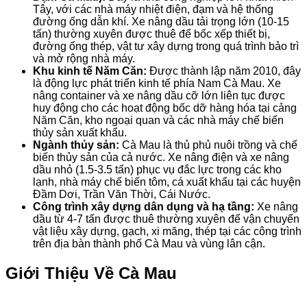
Tây, với các nhà máy nhiệt điện, đạm và hệ thống
đường ống dẫn khí. Xe nâng dầu tải trọng lớn (10-15
tấn) thường xuyên được thuê để bốc xếp thiết bị,
đường ống thép, vật tư xây dựng trong quá trình bảo trì
và mở rộng nhà máy.
Khu kinh tế Năm Căn:
Được thành lập năm 2010, đây
là động lực phát triển kinh tế phía Nam Cà Mau. Xe
nâng container và xe nâng dầu cỡ lớn liên tục được
huy động cho các hoạt động bốc dỡ hàng hóa tại cảng
Năm Căn, kho ngoại quan và các nhà máy chế biến
thủy sản xuất khẩu.
Ngành thủy sản:
Cà Mau là thủ phủ nuôi trồng và chế
biến thủy sản của cả nước. Xe nâng điện và xe nâng
dầu nhỏ (1.5-3.5 tấn) phục vụ đắc lực trong các kho
lạnh, nhà máy chế biến tôm, cá xuất khẩu tại các huyện
Đầm Dơi, Trần Văn Thời, Cái Nước.
Công trình xây dựng dân dụng và hạ tầng:
Xe nâng
dầu từ 4-7 tấn được thuê thường xuyên để vận chuyển
vật liệu xây dựng, gạch, xi măng, thép tại các công trình
trên địa bàn thành phố Cà Mau và vùng lân cận.
Giới Thiệu Về Cà Mau