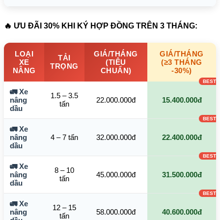
🔥 ƯU ĐÃI 30% KHI KÝ HỢP ĐỒNG TRÊN 3 THÁNG:
LOẠI
GIÁ/THÁNG
GIÁ/THÁNG
TẢI
XE
(TIÊU
(≥3 THÁNG
TRỌNG
NÂNG
CHUẨN)
-30%)
🚛 Xe
1.5 – 3.5
nâng
22.000.000đ
15.400.000đ
tấn
dầu
🚛 Xe
nâng
4 – 7 tấn
32.000.000đ
22.400.000đ
dầu
🚛 Xe
8 – 10
nâng
45.000.000đ
31.500.000đ
tấn
dầu
🚛 Xe
12 – 15
nâng
58.000.000đ
40.600.000đ
tấn