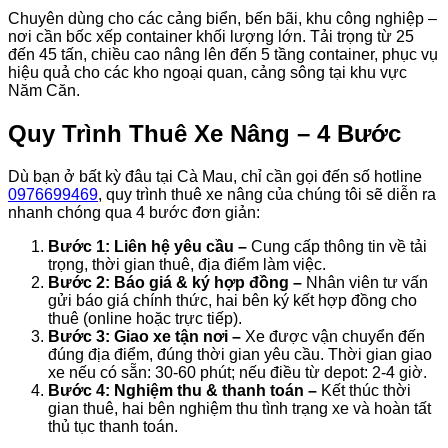
Chuyên dùng cho các cảng biển, bến bãi, khu công nghiệp –
nơi cần bốc xếp container khối lượng lớn. Tải trọng từ 25
đến 45 tấn, chiều cao nâng lên đến 5 tầng container, phục vụ
hiệu quả cho các kho ngoại quan, cảng sông tại khu vực
Năm Căn.
Quy Trình Thuê Xe Nâng – 4 Bước
Dù bạn ở bất kỳ đâu tại Cà Mau, chỉ cần gọi đến số hotline
0976699469
, quy trình thuê xe nâng của chúng tôi sẽ diễn ra
nhanh chóng qua 4 bước đơn giản:
Bước 1: Liên hệ yêu cầu –
Cung cấp thông tin về tải
trọng, thời gian thuê, địa điểm làm việc.
Bước 2: Báo giá & ký hợp đồng –
Nhân viên tư vấn
gửi báo giá chính thức, hai bên ký kết hợp đồng cho
thuê (online hoặc trực tiếp).
Bước 3: Giao xe tận nơi –
Xe được vận chuyển đến
đúng địa điểm, đúng thời gian yêu cầu. Thời gian giao
xe nếu có sẵn: 30-60 phút; nếu điều từ depot: 2-4 giờ.
Bước 4: Nghiệm thu & thanh toán –
Kết thúc thời
gian thuê, hai bên nghiệm thu tình trạng xe và hoàn tất
thủ tục thanh toán.