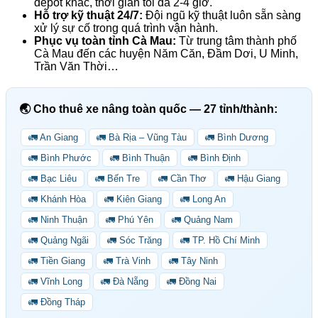
depot khác, thời gian tối đa 2-4 giờ.
Hỗ trợ kỹ thuật 24/7:
Đội ngũ kỹ thuật luôn sẵn sàng
xử lý sự cố trong quá trình vận hành.
Phục vụ toàn tỉnh Cà Mau:
Từ trung tâm thành phố
Cà Mau đến các huyện Năm Căn, Đầm Dơi, U Minh,
Trần Văn Thời…
🌏 Cho thuê xe nâng toàn quốc — 27 tỉnh/thành:
🚛 An Giang
🚛 Bà Rịa – Vũng Tàu
🚛 Bình Dương
🚛 Bình Phước
🚛 Bình Thuận
🚛 Bình Định
🚛 Bạc Liêu
🚛 Bến Tre
🚛 Cần Thơ
🚛 Hậu Giang
🚛 Khánh Hòa
🚛 Kiên Giang
🚛 Long An
🚛 Ninh Thuận
🚛 Phú Yên
🚛 Quảng Nam
🚛 Quảng Ngãi
🚛 Sóc Trăng
🚛 TP. Hồ Chí Minh
🚛 Tiền Giang
🚛 Trà Vinh
🚛 Tây Ninh
🚛 Vĩnh Long
🚛 Đà Nẵng
🚛 Đồng Nai
🚛 Đồng Tháp