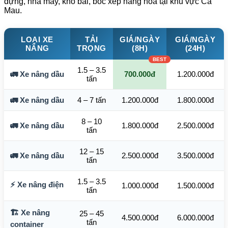
dựng, nhà máy, kho bãi, bốc xếp hàng hóa tại khu vực Cà
Mau.
LOẠI XE
TẢI
GIÁ/NGÀY
GIÁ/NGÀY
NÂNG
TRỌNG
(8H)
(24H)
1.5 – 3.5
🚛 Xe nâng dầu
700.000đ
1.200.000đ
tấn
🚛 Xe nâng dầu
4 – 7 tấn
1.200.000đ
1.800.000đ
8 – 10
🚛 Xe nâng dầu
1.800.000đ
2.500.000đ
tấn
12 – 15
🚛 Xe nâng dầu
2.500.000đ
3.500.000đ
tấn
1.5 – 3.5
⚡ Xe nâng điện
1.000.000đ
1.500.000đ
tấn
🏗️ Xe nâng
25 – 45
4.500.000đ
6.000.000đ
tấn
container