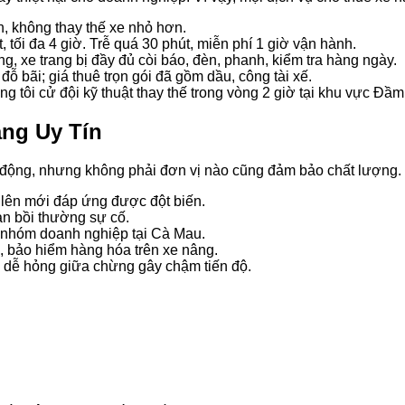
, không thay thế xe nhỏ hơn.
 tối đa 4 giờ. Trễ quá 30 phút, miễn phí 1 giờ vận hành.
g, xe trang bị đầy đủ còi báo, đèn, phanh, kiểm tra hàng ngày.
ỗ bãi; giá thuê trọn gói đã gồm dầu, công tài xế.
 tôi cử đội kỹ thuật thay thế trong vòng 2 giờ tại khu vực Đầm
ng Uy Tín
động, nhưng không phải đơn vị nào cũng đảm bảo chất lượng. Để
ở lên mới đáp ứng được đột biến.
n bồi thường sự cố.
 nhóm doanh nghiệp tại Cà Mau.
, bảo hiểm hàng hóa trên xe nâng.
m dễ hỏng giữa chừng gây chậm tiến độ.