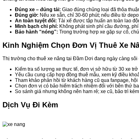
Đúng xe – đúng tải:
Giao đúng chủng loại đã thỏa thuận
Đúng giờ:
Nếu xe sẵn, chỉ 30-60 phút; nếu điều từ depot,
An toàn tuyệt đối:
Tài xế được tập huấn an toàn lao độn
Minh bạch chi phí:
Không phát sinh phí cầu đường, phí đ
Bảo hành “nóng”:
Trong trường hợp xe gặp sự cố, chúng
Kinh Nghiệm Chọn Đơn Vị Thuê Xe Nâ
Thị trường cho thuê xe nâng tại Đầm Dơi đang ngày càng sôi 
Kiểm tra số lượng xe thực tế, đơn vị sở hữu từ 30 xe tr
Yêu cầu cung cấp hợp đồng thuê mẫu, xem kỹ điều khoả
Tham khảo phản hồi từ khách hàng cũ qua fanpage, hội
Chọn đơn vị có bảo hiểm trách nhiệm đối với bên thứ ba
So sánh giá nhưng không nên ham rẻ; xe cũ, bảo trì ké
Dịch Vụ Đi Kèm