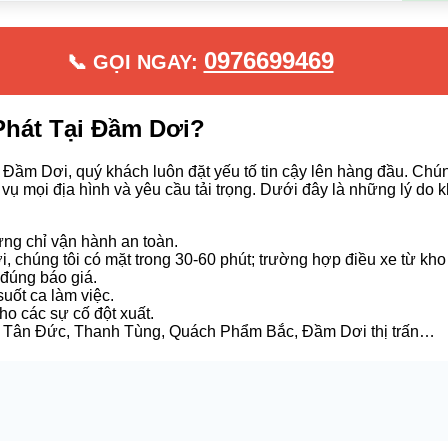
0976699469
📞 GỌI NGAY:
Phát Tại Đầm Dơi?
 Đầm Dơi, quý khách luôn đặt yếu tố tin cậy lên hàng đầu. Chún
ụ mọi địa hình và yêu cầu tải trọng. Dưới đây là những lý do k
ứng chỉ vận hành an toàn.
 chúng tôi có mặt trong 30-60 phút; trường hợp điều xe từ kho c
 đúng báo giá.
uốt ca làm việc.
cho các sự cố đột xuất.
t, Tân Đức, Thanh Tùng, Quách Phẩm Bắc, Đầm Dơi thị trấn…