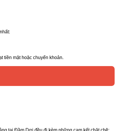
nhất:
oạt tiền mặt hoặc chuyển khoản.
nâng tại Đầm Dơi đều đi kèm những cam kết chặt chẽ: