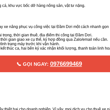
g cá, khu vực bốc dỡ hàng nông sản, vật tư nặng.
ay xe nâng phục vụ công việc tại Đầm Dơi một cách nhanh gọn 
ải trọng, thời gian thuê, địa điểm thi công tại Đầm Dơi.
, thời gian giao xe cụ thể, ký hợp đồng qua Zalo/email nếu cần.
 tình trạng máy trước khi vận hành.
 kết thúc ca, hai bên ký xác nhận khối lượng, thanh toán linh h
0976699469
📞 GỌI NGAY:
y thiệt hại cho doanh nghiệp. Vì vậy, mọi dịch vụ cho thuê xe 