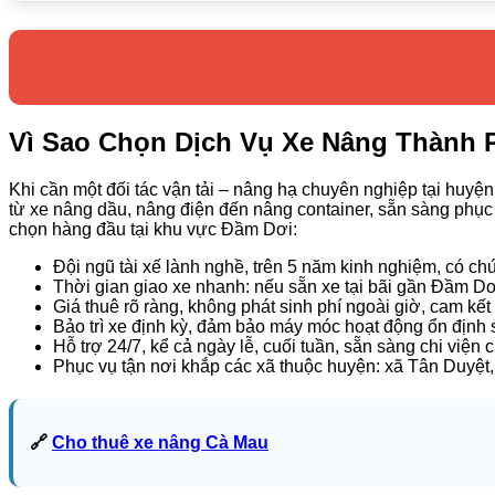
Vì Sao Chọn Dịch Vụ Xe Nâng Thành 
Khi cần một đối tác vận tải – nâng hạ chuyên nghiệp tại huyện
từ xe nâng dầu, nâng điện đến nâng container, sẵn sàng phục v
chọn hàng đầu tại khu vực Đầm Dơi:
Đội ngũ tài xế lành nghề, trên 5 năm kinh nghiệm, có ch
Thời gian giao xe nhanh: nếu sẵn xe tại bãi gần Đầm Dơi,
Giá thuê rõ ràng, không phát sinh phí ngoài giờ, cam kết
Bảo trì xe định kỳ, đảm bảo máy móc hoạt động ổn định s
Hỗ trợ 24/7, kể cả ngày lễ, cuối tuần, sẵn sàng chi viện 
Phục vụ tận nơi khắp các xã thuộc huyện: xã Tân Duyệ
🔗
Cho thuê xe nâng Cà Mau