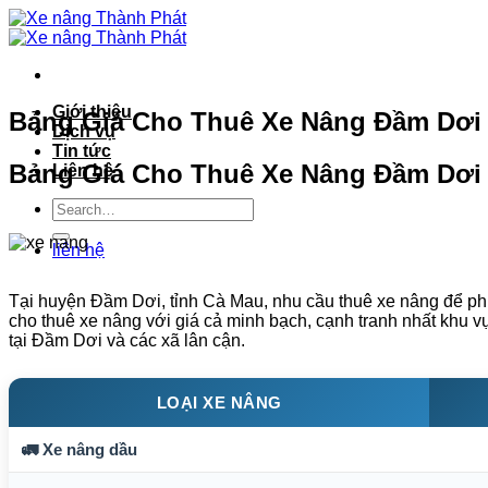
Bỏ
qua
nội
dung
Giới thiệu
Bảng Giá Cho Thuê Xe Nâng Đầm Dơi –
Dịch vụ
Tin tức
Bảng Giá Cho Thuê Xe Nâng Đầm Dơi 
Liên hệ
liên hệ
Tại huyện Đầm Dơi, tỉnh Cà Mau, nhu cầu thuê xe nâng để phụ
cho thuê xe nâng với giá cả minh bạch, cạnh tranh nhất khu vự
tại Đầm Dơi và các xã lân cận.
LOẠI XE NÂNG
🚛 Xe nâng dầu