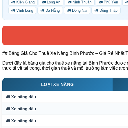
🚛 Kiên Giang
🚛 Long An
🚛 Ninh Thuận
🚛 Phú Yên

🚛 Vĩnh Long
🚛 Đà Nẵng
🚛 Đồng Nai
🚛 Đồng Tháp
## Bảng Giá Cho Thuê Xe Nâng Bình Phước – Giá Rẻ Nhất T
Dưới đây là bảng giá cho thuê xe nâng tại Bình Phước được c
thực tế về tải trọng, thời gian thuê và môi trường làm việc (tr
LOẠI XE NÂNG
🚛 Xe nâng dầu
🚛 Xe nâng dầu
🚛 Xe nâng dầu