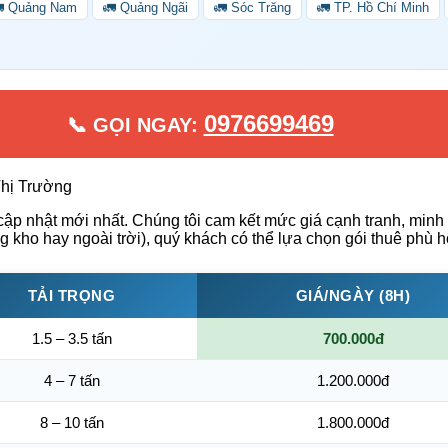
 Quảng Nam
🚛 Quảng Ngãi
🚛 Sóc Trăng
🚛 TP. Hồ Chí Minh
0976699469
📞 GỌI NGAY:
hị Trường
ập nhật mới nhất. Chúng tôi cam kết mức giá cạnh tranh, minh 
ong kho hay ngoài trời), quý khách có thể lựa chọn gói thuê phù 
TẢI TRỌNG
GIÁ/NGÀY (8H)
1.5 – 3.5 tấn
700.000đ
4 – 7 tấn
1.200.000đ
8 – 10 tấn
1.800.000đ