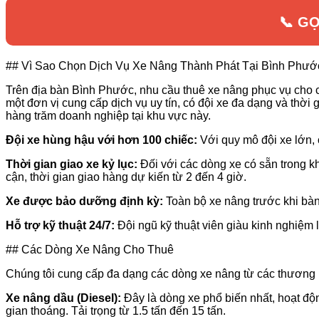
📞 G
## Vì Sao Chọn Dịch Vụ Xe Nâng Thành Phát Tại Bình Phướ
Trên địa bàn Bình Phước, nhu cầu thuê xe nâng phục vụ cho 
một đơn vị cung cấp dịch vụ uy tín, có đội xe đa dạng và thời 
hàng trăm doanh nghiệp tại khu vực này.
Đội xe hùng hậu với hơn 100 chiếc:
Với quy mô đội xe lớn, 
Thời gian giao xe kỷ lục:
Đối với các dòng xe có sẵn trong kh
cận, thời gian giao hàng dự kiến từ 2 đến 4 giờ.
Xe được bảo dưỡng định kỳ:
Toàn bộ xe nâng trước khi bàn
Hỗ trợ kỹ thuật 24/7:
Đội ngũ kỹ thuật viên giàu kinh nghiệm
## Các Dòng Xe Nâng Cho Thuê
Chúng tôi cung cấp đa dạng các dòng xe nâng từ các thương h
Xe nâng dầu (Diesel):
Đây là dòng xe phổ biến nhất, hoạt độ
gian thoáng. Tải trọng từ 1.5 tấn đến 15 tấn.