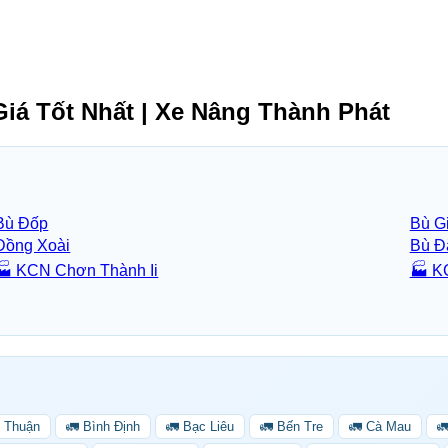
iá Tốt Nhất | Xe Nâng Thành Phát
Bù Đốp
Bù G
Đồng Xoài
Bù Đ
🏭 KCN Chơn Thành Ii
🏭 K
h Thuận
🚛 Bình Định
🚛 Bạc Liêu
🚛 Bến Tre
🚛 Cà Mau
