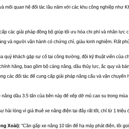
à mối quan hệ đối tác lâu năm với các khu công nghiệp như K
cấp các giải pháp đồng bộ giúp tối ưu hóa chi phí và nhân lực
âng và người vận hành có chứng chỉ, giàu kinh nghiệm. Rất ph
a quý khách gặp sự cố tại công trường, đội kỹ thuật viên của c
chính hãng, bao gồm bộ càng nâng, dầu thủy lực, ắc quy và bán
ng các đối tác để cung cấp giải pháp nâng cẩu và vận chuyển 
e nâng dầu 3.5 tấn của bên này để xếp dỡ mủ cao su trong mùa
ự hài lòng vì giá thuê xe nâng điện tại đây rất tốt, chỉ từ 1 tr
ng Xoài):
“Cần gấp xe nâng 10 tấn để hạ máy phát điện, tôi gọ