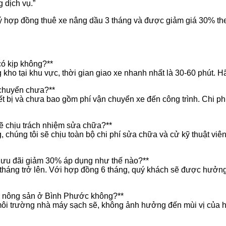
 dịch vụ.”
ý hợp đồng thuê xe nâng dầu 3 tháng và được giảm giá 30% theo
có kịp không?**
 kho tại khu vực, thời gian giao xe nhanh nhất là 30-60 phút. 
 chuyển chưa?**
iết bị và chưa bao gồm phí vận chuyển xe đến công trình. Chi p
 sẽ chịu trách nhiệm sửa chữa?**
chúng tôi sẽ chịu toàn bộ chi phí sửa chữa và cử kỹ thuật viê
nh ưu đãi giảm 30% áp dụng như thế nào?**
tháng trở lên. Với hợp đồng 6 tháng, quý khách sẽ được hưởng
ến nông sản ở Bình Phước không?**
 môi trường nhà máy sạch sẽ, không ảnh hưởng đến mùi vị của h