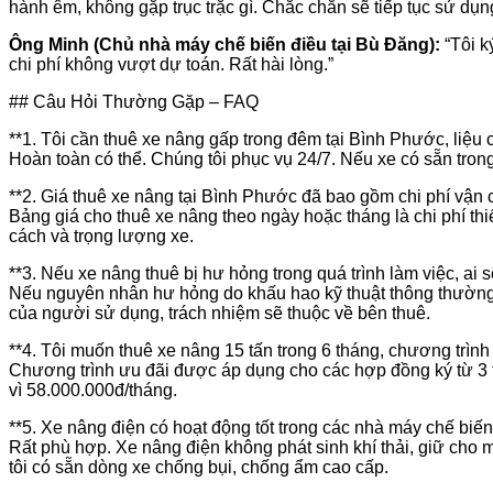
hành êm, không gặp trục trặc gì. Chắc chắn sẽ tiếp tục sử dụng
Ông Minh (Chủ nhà máy chế biến điều tại Bù Đăng):
“Tôi k
chi phí không vượt dự toán. Rất hài lòng.”
## Câu Hỏi Thường Gặp – FAQ
**1. Tôi cần thuê xe nâng gấp trong đêm tại Bình Phước, liệu 
Hoàn toàn có thể. Chúng tôi phục vụ 24/7. Nếu xe có sẵn trong
**2. Giá thuê xe nâng tại Bình Phước đã bao gồm chi phí vận
Bảng giá cho thuê xe nâng theo ngày hoặc tháng là chi phí th
cách và trọng lượng xe.
**3. Nếu xe nâng thuê bị hư hỏng trong quá trình làm việc, ai
Nếu nguyên nhân hư hỏng do khấu hao kỹ thuật thông thường, 
của người sử dụng, trách nhiệm sẽ thuộc về bên thuê.
**4. Tôi muốn thuê xe nâng 15 tấn trong 6 tháng, chương trì
Chương trình ưu đãi được áp dụng cho các hợp đồng ký từ 3 
vì 58.000.000đ/tháng.
**5. Xe nâng điện có hoạt động tốt trong các nhà máy chế bi
Rất phù hợp. Xe nâng điện không phát sinh khí thải, giữ cho
tôi có sẵn dòng xe chống bụi, chống ẩm cao cấp.