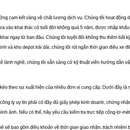
ng cam kết vàng về chất lượng dịch vụ. Chúng tôi hoạt động dự
 vào khai thác có tuổi đời không quá 5 năm, được nhập khẩu
ai ngay từ ban đầu. Chúng tôi tuyệt đối không thu thêm bất kỳ
inh và kho depot trải dài, chúng tôi rút ngắn thời gian điều 
ế lành nghề, chúng tôi sẵn sàng cử kỹ thuật viên hướng dẫn vậ
o theo sự xuất hiện của nhiều đơn vị cung cấp. Dưới đây là mộ
công ty uy tín phải có đầy đủ giấy phép kinh doanh, chứng nhận 
nh ảnh. Nếu có thể, hãy yêu cầu kiểm tra trực tiếp công-tơ-mét
ẽ sẽ bao gồm điều khoản về thời gian giao nhận, trách nhiệm b