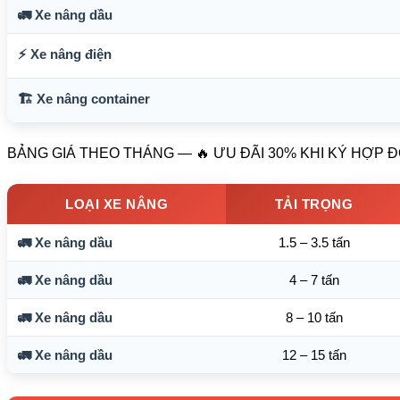
🚛 Xe nâng dầu
⚡ Xe nâng điện
🏗️ Xe nâng container
BẢNG GIÁ THEO THÁNG — 🔥 ƯU ĐÃI 30% KHI KÝ HỢP 
LOẠI XE NÂNG
TẢI TRỌNG
🚛 Xe nâng dầu
1.5 – 3.5 tấn
🚛 Xe nâng dầu
4 – 7 tấn
🚛 Xe nâng dầu
8 – 10 tấn
🚛 Xe nâng dầu
12 – 15 tấn