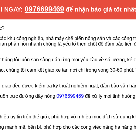
0976699469
ỌI NGAY:
để nhận báo giá tốt nhất
c?
các khu công nghiệp, nhà máy chế biến nông sản và các công t
gian phản hồi nhanh chóng là yếu tố then chốt để đảm bảo tiến độ
chúng tôi luôn sẵn sàng đáp ứng mọi yêu cầu về số lượng, kể 
o, chúng tôi cam kết giao xe tận nơi chỉ trong vòng 30-60 phút
 giao đều được kiểm tra kỹ thuật nghiêm ngặt, đảm bảo vận hàn
 luôn trực đường dây nóng
0976699469
để xử lý mọi tình huống 
iệu uy tín trên thế giới, phù hợp với nhiều mục đích sử dụng 
ng mạnh mẽ, bền bỉ, phù hợp cho các công việc nâng hạ hàng h