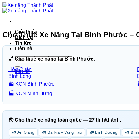
Bỏ
qua
nội
dung
Giới thiệu
Cho Thuê Xe Nâng Tại Bình Phước – G
Dịch vụ
Tin tức
Liên hệ
🔗 Cho thuê xe nâng tại Bình Phước:
Hớn Quản
liên hệ
Bình Long
🏭 KCN Bình Phước
🏭 KCN Minh Hưng
🌏 Cho thuê xe nâng toàn quốc — 27 tỉnh/thành:
🚛 An Giang
🚛 Bà Rịa – Vũng Tàu
🚛 Bình Dương
🚛 Bìn