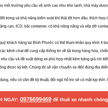
cho môi trường yêu cầu vệ sinh cao như kho lạnh, nhà máy dược
t trong và khả năng kiểm soát khí thải tốt hơn dầu, thích hợp l
g cạn, ICD, bãi container, có khả năng nâng và xếp dỡ containe
, quý khách hàng tại Bình Phước có thể tham khảo quy trình 4 
ác kênh chat để cung cấp thông tin về tải trọng hàng hóa, chiều
nhu cầu và đề xuất dòng xe phù hợp nhất kèm bảng giá chi tiết
ồng được ký kết. Chúng tôi sẽ vận chuyển xe đến đúng địa điểm
dụng, nếu có vấn đề kỹ thuật, đội ngũ hỗ trợ sẽ có mặt kịp thời.
0976699469
ỌI NGAY:
để thuê xe nhanh chóng