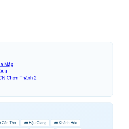
ia Mập
ăng
CN Chơn Thành 2
 Cần Thơ
🚛 Hậu Giang
🚛 Khánh Hòa