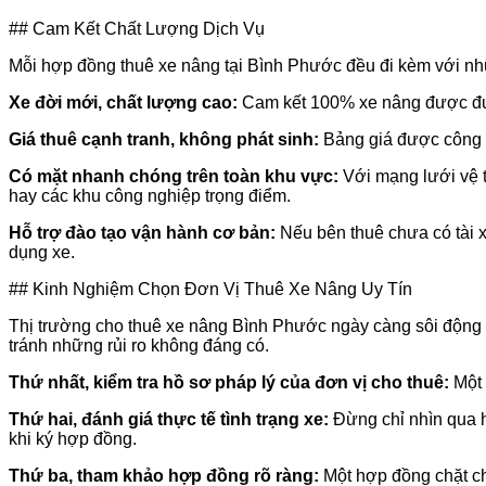
## Cam Kết Chất Lượng Dịch Vụ
Mỗi hợp đồng thuê xe nâng tại Bình Phước đều đi kèm với nhữ
Xe đời mới, chất lượng cao:
Cam kết 100% xe nâng được đưa
Giá thuê cạnh tranh, không phát sinh:
Bảng giá được công kh
Có mặt nhanh chóng trên toàn khu vực:
Với mạng lưới vệ t
hay các khu công nghiệp trọng điểm.
Hỗ trợ đào tạo vận hành cơ bản:
Nếu bên thuê chưa có tài x
dụng xe.
## Kinh Nghiệm Chọn Đơn Vị Thuê Xe Nâng Uy Tín
Thị trường cho thuê xe nâng Bình Phước ngày càng sôi động ké
tránh những rủi ro không đáng có.
Thứ nhất, kiểm tra hồ sơ pháp lý của đơn vị cho thuê:
Một 
Thứ hai, đánh giá thực tế tình trạng xe:
Đừng chỉ nhìn qua hì
khi ký hợp đồng.
Thứ ba, tham khảo hợp đồng rõ ràng:
Một hợp đồng chặt ch