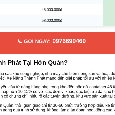
45.000.000đ
58.000.000đ
0976699469
📞 GỌI NGAY:
nh Phát Tại Hớn Quản?
 các khu công nghiệp, nhà máy chế biến nông sản và hoạt động
 việc. Xe Nâng Thành Phát mang đến giải pháp tối ưu với nhiều lợ
êu cầu từ nâng hàng nhẹ trong kho đến bốc dỡ container 45 tấ
thấp hơn 10-15% so với các đơn vị khác, đặc biệt ưu đãi cho 
h có chứng chỉ, hiểu rõ các tuyến đường, khu vực sản xuất tạ
 Quản, thời gian giao chỉ từ 30-60 phút; trường hợp điều xe từ 
h trong quá trình sử dụng, không làm gián đoạn hoạt động của 