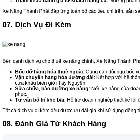
Tham khảo đánh giá từ khách hàng cũ:
Những phản hồ
Xe Nâng Thành Phát đáp ứng toàn bộ các tiêu chí trên, sẵn s
07. Dịch Vụ Đi Kèm
Bên cạnh dịch vụ cho thuê xe nâng chính, Xe Nâng Thành Phát 
Bốc dỡ hàng hóa thuê ngoài:
Cung cấp đội ngũ bốc xế
Vận chuyển hàng hóa đường dài:
Kết hợp với hệ thốn
cửa khẩu biên giới Tây Nguyên.
Sửa chữa, bảo dưỡng xe nâng:
Nếu xe nâng của doanh
phục.
Tư vấn bố trí kho bãi:
Hỗ trợ doanh nghiệp thiết kế lối 
Tất cả dịch vụ đi kèm đều được ưu đãi giá khi sử dụng đồng th
08. Đánh Giá Từ Khách Hàng