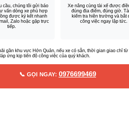
 cầu, chúng tôi gửi báo
Xe nâng cùng tài xế được điề
, tư vấn dòng xe phù hợp
đúng địa điểm, đúng giờ. Tà
đồng được ký kết nhanh
kiểm tra hiện trường và bắt
ail, Zalo hoặc gặp trực
công việc ngay lập tức.
tiếp.
 bãi gần khu vực Hớn Quản, nếu xe có sẵn, thời gian giao chỉ t
đáp ứng kịp tiến độ công việc của quý khách.
0976699469
📞 GỌI NGAY: