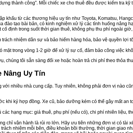
ng thành công”. Mỗi chiếc xe cho thuê đều được kiểm tra kỹ th
p khẩu từ các thương hiệu uy tín như Toyota, Komatsu, Hangch
a đào tạo bài bản, có kinh nghiệm xử lý các tình huống nâng h
cố định trong suốt thời gian thuê, không phụ thu phí ngoài giờ
rách nhiệm dân sự và bảo hiểm hàng hóa, bảo vệ quyền lợi tố
 mặt trong vòng 1-2 giờ để xử lý sự cố, đảm bảo công việc khôn
, chúng tôi sẵn sàng đổi xe hoặc hoàn trả chi phí theo thỏa th
e Nâng Uy Tín
 với nhiều nhà cung cấp. Tuy nhiên, không phải đơn vị nào cũ
c khi ký hợp đồng. Xe cũ, bảo dưỡng kém có thể gây mất an toà
các hạng mục: giá thuê, phụ phí (nếu có), chi phí nhiên liệu, thờ
g chỉ vận hành là rủi ro lớn. Hãy ưu tiên những đơn vị có tài x
trách nhiệm mỗi bên, điều khoản bồi thường, thời gian giao nh