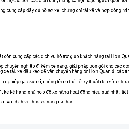
i thực tế trên các diễn đàn, mạng xã hội hoặc người quen từng
àng cung cấp đầy đủ hồ sơ xe, chứng chỉ tài xế và hợp đồng mi
còn cung cấp các dịch vụ hỗ trợ giúp khách hàng tại Hớn Quản 
p chuyên nghiệp đi kèm xe nâng, giải pháp trọn gói cho các do
g xe tải, xe đầu kéo để vận chuyển hàng từ Hớn Quản đi các tỉn
 nghiệp gặp sự cố, chúng tôi có thể cử kỹ thuật đến sửa chữa 
đi, kệ kê hàng phù hợp để xe nâng hoạt động hiệu quả nhất, tiết 
ời với dịch vụ thuê xe nâng dài hạn.