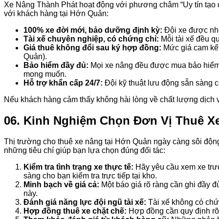
Xe Nâng Thành Phát hoạt động với phương châm “Uy tín tạo dự
với khách hàng tại Hớn Quản:
100% xe đời mới, bảo dưỡng định kỳ:
Đội xe được nhậ
Tài xế chuyên nghiệp, có chứng chỉ:
Mỗi tài xế đều qu
Giá thuê không đổi sau ký hợp đồng:
Mức giá cam kết 
Quản).
Bảo hiểm đầy đủ:
Mọi xe nâng đều được mua bảo hiểm t
mong muốn.
Hỗ trợ khẩn cấp 24/7:
Đội kỹ thuật lưu động sẵn sàng có
Nếu khách hàng cảm thấy không hài lòng về chất lượng dịch vụ
06. Kinh Nghiệm Chọn Đơn Vị Thuê X
Thị trường cho thuê xe nâng tại Hớn Quản ngày càng sôi động
những tiêu chí giúp bạn lựa chọn đúng đối tác:
Kiểm tra tình trạng xe thực tế:
Hãy yêu cầu xem xe trướ
sàng cho bạn kiểm tra trực tiếp tại kho.
Minh bạch về giá cả:
Một báo giá rõ ràng cần ghi đầy đủ 
này.
Đánh giá năng lực đội ngũ tài xế:
Tài xế không có chứn
Hợp đồng thuê xe chặt chẽ:
Hợp đồng cần quy định rõ 