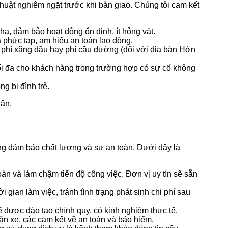
uật nghiêm ngặt trước khi bàn giao. Chúng tôi cam kết
a, đảm bảo hoạt động ổn định, ít hỏng vặt.
ạ phức tạp, am hiểu an toàn lao động.
, phí xăng dầu hay phí cầu đường (đối với địa bàn Hớn
i đa cho khách hàng trong trường hợp có sự cố không
g bị đình trệ.
uận.
ng đảm bảo chất lượng và sự an toàn. Dưới đây là
n và làm chậm tiến độ công việc. Đơn vị uy tín sẽ sẵn
i gian làm việc, tránh tình trạng phát sinh chi phí sau
ế được đào tạo chính quy, có kinh nghiệm thực tế.
ận xe, các cam kết về an toàn và bảo hiểm.