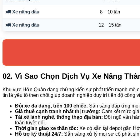
🚛 Xe nâng dầu
8 – 10 tấn
🚛 Xe nâng dầu
12 – 15 tấn
02. Vì Sao Chọn Dịch Vụ Xe Nâng Thà
Khu vực Hớn Quản đang chứng kiến sự phát triển mạnh mẽ của
tín là yếu tố then chốt giúp doanh nghiệp duy trì tiến độ công
Đội xe đa dạng, trên 100 chiếc:
Sẵn sàng đáp ứng mọi y
Giá thuê cạnh tranh nhất thị trường:
Cam kết mức giá 
Tài xế lành nghề, thông thạo địa bàn:
Đội ngũ vận hàn
toàn tuyệt đối.
Thời gian giao xe thần tốc:
Xe có sẵn tại depot gần Hớn
Hỗ trợ kỹ thuật 24/7:
Sẵn sàng xử lý mọi sự cố phát sin