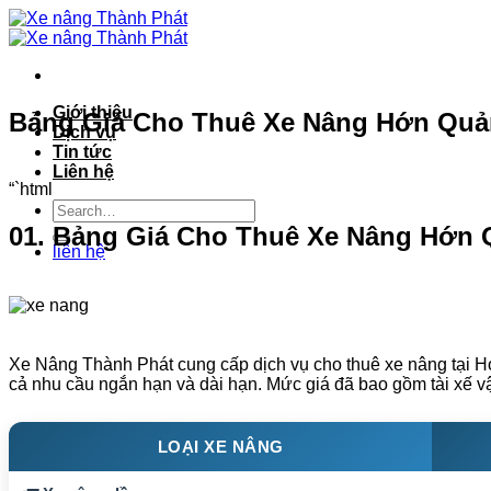
Bỏ
qua
nội
dung
Giới thiệu
Bảng Giá Cho Thuê Xe Nâng Hớn Quản 
Dịch vụ
Tin tức
Liên hệ
“`html
01. Bảng Giá Cho Thuê Xe Nâng Hớn 
liên hệ
Xe Nâng Thành Phát cung cấp dịch vụ cho thuê xe nâng tại Hớ
cả nhu cầu ngắn hạn và dài hạn. Mức giá đã bao gồm tài xế vậ
LOẠI XE NÂNG