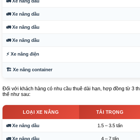
🚛 Xe nâng dầu
🚛 Xe nâng dầu
🚛 Xe nâng dầu
🚛 Xe nâng dầu
⚡ Xe nâng điện
🏗️ Xe nâng container
Đối với khách hàng có nhu cầu thuê dài hạn, hợp đồng từ 3 t
thể như sau:
LOẠI XE NÂNG
TẢI TRỌNG
🚛 Xe nâng dầu
1.5 – 3.5 tấn
🚛 Xe nâng dầu
4 – 7 tấn