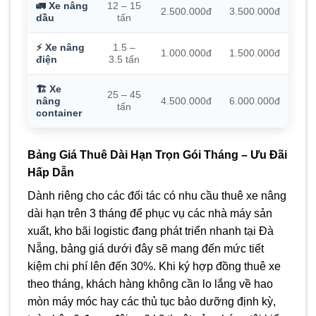
🚛 Xe nâng
12 – 15
2.500.000đ
3.500.000đ
dầu
tấn
⚡ Xe nâng
1.5 –
1.000.000đ
1.500.000đ
điện
3.5 tấn
🏗️ Xe
25 – 45
nâng
4.500.000đ
6.000.000đ
tấn
container
Bảng Giá Thuê Dài Hạn Trọn Gói Tháng – Ưu Đãi
Hấp Dẫn
Dành riêng cho các đối tác có nhu cầu thuê xe nâng
dài hạn trên 3 tháng để phục vụ các nhà máy sản
xuất, kho bãi logistic đang phát triển nhanh tại Đà
Nẵng, bảng giá dưới đây sẽ mang đến mức tiết
kiệm chi phí lên đến 30%. Khi ký hợp đồng thuê xe
theo tháng, khách hàng không cần lo lắng về hao
mòn máy móc hay các thủ tục bảo dưỡng định kỳ,