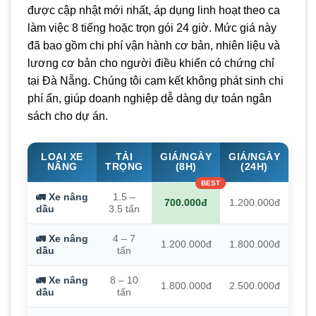
được cập nhật mới nhất, áp dụng linh hoạt theo ca
làm việc 8 tiếng hoặc trọn gói 24 giờ. Mức giá này
đã bao gồm chi phí vận hành cơ bản, nhiên liệu và
lương cơ bản cho người điều khiển có chứng chỉ
tại Đà Nẵng. Chúng tôi cam kết không phát sinh chi
phí ẩn, giúp doanh nghiệp dễ dàng dự toán ngân
sách cho dự án.
LOẠI XE
TẢI
GIÁ/NGÀY
GIÁ/NGÀY
NÂNG
TRỌNG
(8H)
(24H)
🚛 Xe nâng
1.5 –
700.000đ
1.200.000đ
dầu
3.5 tấn
🚛 Xe nâng
4 – 7
1.200.000đ
1.800.000đ
dầu
tấn
🚛 Xe nâng
8 – 10
1.800.000đ
2.500.000đ
dầu
tấn