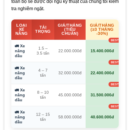
toàn bộ sẽ được đội ngũ kỹ thuật của chúng tôi kiểm
tra nghiêm ngặt.
LOẠI
GIÁ/THÁNG
GIÁ/THÁNG
TẢI
XE
(TIÊU
(≥3 THÁNG
TRỌNG
NÂNG
CHUẨN)
-30%)
🚛 Xe
1.5 –
nâng
22.000.000đ
15.400.000đ
3.5 tấn
dầu
🚛 Xe
4 – 7
nâng
32.000.000đ
22.400.000đ
tấn
dầu
🚛 Xe
8 – 10
nâng
45.000.000đ
31.500.000đ
tấn
dầu
🚛 Xe
12 – 15
nâng
58.000.000đ
40.600.000đ
tấn
dầu