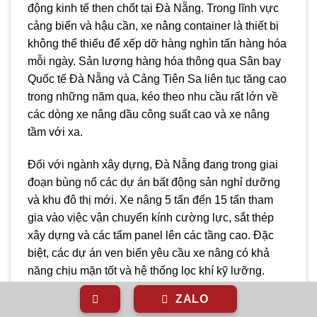
động kinh tế then chốt tại Đà Nẵng. Trong lĩnh vực
cảng biển và hậu cần, xe nâng container là thiết bị
không thể thiếu để xếp dỡ hàng nghìn tấn hàng hóa
mỗi ngày. Sản lượng hàng hóa thông qua Sân bay
Quốc tế Đà Nẵng và Cảng Tiên Sa liên tục tăng cao
trong những năm qua, kéo theo nhu cầu rất lớn về
các dòng xe nâng dầu công suất cao và xe nâng
tầm với xa.
Đối với ngành xây dựng, Đà Nẵng đang trong giai
đoạn bùng nổ các dự án bất động sản nghỉ dưỡng
và khu đô thị mới. Xe nâng 5 tấn đến 15 tấn tham
gia vào việc vận chuyển kính cường lực, sắt thép
xây dựng và các tấm panel lên các tầng cao. Đặc
biệt, các dự án ven biển yêu cầu xe nâng có khả
năng chịu mặn tốt và hệ thống lọc khí kỹ lưỡng.
Trong lĩnh vực sản xuất, sự phát triển của các Khu
ZALO
công nghệ cao và Khu công nghiệp Hòa Khánh mở