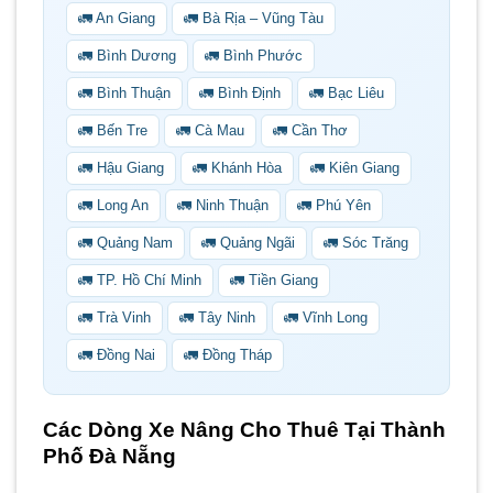
🚛 An Giang
🚛 Bà Rịa – Vũng Tàu
🚛 Bình Dương
🚛 Bình Phước
🚛 Bình Thuận
🚛 Bình Định
🚛 Bạc Liêu
🚛 Bến Tre
🚛 Cà Mau
🚛 Cần Thơ
🚛 Hậu Giang
🚛 Khánh Hòa
🚛 Kiên Giang
🚛 Long An
🚛 Ninh Thuận
🚛 Phú Yên
🚛 Quảng Nam
🚛 Quảng Ngãi
🚛 Sóc Trăng
🚛 TP. Hồ Chí Minh
🚛 Tiền Giang
🚛 Trà Vinh
🚛 Tây Ninh
🚛 Vĩnh Long
🚛 Đồng Nai
🚛 Đồng Tháp
Các Dòng Xe Nâng Cho Thuê Tại Thành
Phố Đà Nẵng