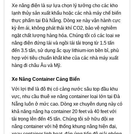
Xe nâng điện là sự lựa chọn lý tưởng cho các kho
lạnh thủy sản xuất khẩu hoặc các nhà máy chế biến
thực phẩm tại Đà Nẵng. Dòng xe này vận hành cực
kỳ êm ái, không phát thải khí CO2, bảo vệ nghiêm
ngặt chất lượng hàng hóa. Chúng tôi có các loại xe
nâng điện đứng lái và ngồi lái tải trọng từ 1.5 tấn
đến 3.5 tấn, sử dụng ắc quy lithium-ion bền bỉ, phù
hợp với tiêu chuẩn khắt khe của các nhà máy xuất
hàng đi châu Âu và Mỹ.
Xe Nâng Container Cảng Biển
Với lợi thế là đô thị có cảng nước sâu top đầu khu
vực, nhu cầu thuê xe nâng container loại lớn tại Đà
Nẵng luôn ở mức cao. Dòng xe chuyên dụng này có
khả năng nâng hạ container 20 feet và 40 feet với
tải trọng lên đến 45 tấn. Chúng tôi sở hữu đội xe
nâng container với hệ thống khung nâng hiện đại,
xoay container linh hoạt, đáp ứng tiến độ giải phóng