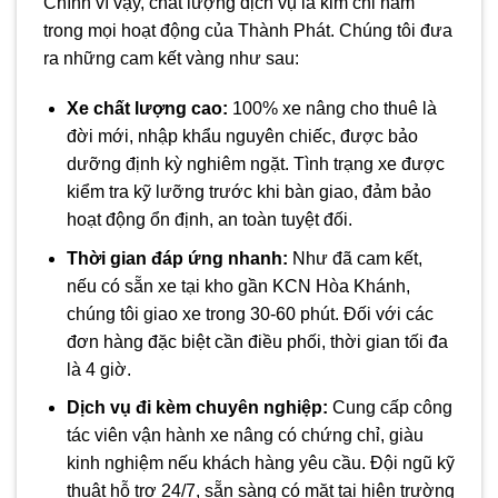
Chính vì vậy, chất lượng dịch vụ là kim chỉ nam
trong mọi hoạt động của Thành Phát. Chúng tôi đưa
ra những cam kết vàng như sau:
Xe chất lượng cao:
100% xe nâng cho thuê là
đời mới, nhập khẩu nguyên chiếc, được bảo
dưỡng định kỳ nghiêm ngặt. Tình trạng xe được
kiểm tra kỹ lưỡng trước khi bàn giao, đảm bảo
hoạt động ổn định, an toàn tuyệt đối.
Thời gian đáp ứng nhanh:
Như đã cam kết,
nếu có sẵn xe tại kho gần KCN Hòa Khánh,
chúng tôi giao xe trong 30-60 phút. Đối với các
đơn hàng đặc biệt cần điều phối, thời gian tối đa
là 4 giờ.
Dịch vụ đi kèm chuyên nghiệp:
Cung cấp công
tác viên vận hành xe nâng có chứng chỉ, giàu
kinh nghiệm nếu khách hàng yêu cầu. Đội ngũ kỹ
thuật hỗ trợ 24/7, sẵn sàng có mặt tại hiện trường