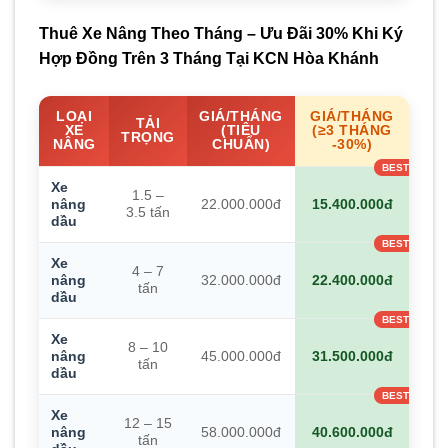
Thuê Xe Nâng Theo Tháng – Ưu Đãi 30% Khi Ký
Hợp Đồng Trên 3 Tháng Tại KCN Hòa Khánh
LOẠI
GIÁ/THÁNG
GIÁ/THÁNG
TẢI
XE
(TIÊU
(≥3 THÁNG
TRỌNG
NÂNG
CHUẨN)
-30%)
Xe
1.5 –
nâng
22.000.000đ
15.400.000đ
3.5 tấn
dầu
Xe
4 – 7
nâng
32.000.000đ
22.400.000đ
tấn
dầu
Xe
8 – 10
nâng
45.000.000đ
31.500.000đ
tấn
dầu
Xe
12 – 15
nâng
58.000.000đ
40.600.000đ
tấn