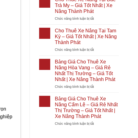
Phát
Giá
Xe
Nóc
Trà My – Giá Tốt Nhất | Xe
Tốt
Nâng
1
Nâng Thành Phát
Nhất
Tại
–
2026
ở
Chức năng bình luận bị tắt
Diên
Giá
|
Cho
Khánh
Rẻ
Xe
Thuê
–
Nhất
Cho Thuê Xe Nâng Tại Tam
Nâng
Xe
Giá
Thị
Kỳ – Giá Tốt Nhất | Xe Nâng
Thành
Nâng
Tốt
Trường
Thành Phát
Phát
Tại
Nhất
–
ở
Chức năng bình luận bị tắt
Bắc
|
Giá
Cho
Trà
Xe
Tốt
Thuê
My
Nâng
Nhất
Bảng Giá Cho Thuê Xe
Xe
–
Thành
|
Nâng Hòa Vang – Giá Rẻ
Nâng
Giá
Phát
Xe
Nhất Thị Trường – Giá Tốt
Tại
Tốt
Nâng
Nhất | Xe Nâng Thành Phát
Tam
Nhất
Thành
Kỳ
|
ở
Chức năng bình luận bị tắt
Phát
–
Xe
Bảng
Giá
Nâng
Giá
Bảng Giá Cho Thuê Xe
Tốt
Thành
Cho
Nâng Cẩm Lệ – Giá Rẻ Nhất
Nhất
Phát
Thuê
rọn
Thị Trường – Giá Tốt Nhất |
|
Xe
Xe Nâng Thành Phát
nghiệp
Xe
Nâng
Nâng
Hòa
ở
Chức năng bình luận bị tắt
Thành
Vang
Bảng
Phát
–
Giá