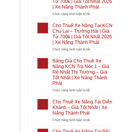
Từ 700k | Giá Tốt Nhất 2026
|
Tại
| Xe Nâng Thành Phát
Giá
Bình
Tốt
Đại
ở
Chức năng bình luận bị tắt
Nhất
|
Cho
2026
Giá
Thuê
Cho Thuê Xe Nâng Tại KCN
|
Từ
Xe
Chu Lai – Trường Hải | Giá
Xe
700k
Nâng
Từ 700k | Giá Tốt Nhất 2026
Nâng
|
Tại
| Xe Nâng Thành Phát
Thành
Giá
KCN
Phát
Tốt
Cầu
ở
Chức năng bình luận bị tắt
Nhất
Cảng
Cho
2026
Phước
Thuê
Bảng Giá Cho Thuê Xe
|
Đông
Xe
Nâng KCN Trà Nóc 1 – Giá
Xe
|
Nâng
Rẻ Nhất Thị Trường – Giá
Nâng
Giá
Tại
Tốt Nhất | Xe Nâng Thành
Thành
Từ
KCN
Phát
Phát
700k
Chu
|
Lai
ở
Chức năng bình luận bị tắt
Giá
–
Bảng
Tốt
Trường
Giá
Cho Thuê Xe Nâng Tại Diên
Nhất
Hải
Cho
Khánh – Giá Tốt Nhất | Xe
2026
|
Thuê
Nâng Thành Phát
|
Giá
Xe
Xe
Từ
ở
Chức năng bình luận bị tắt
Nâng
Nâng
700k
Cho
KCN
Thành
|
Thuê
Trà
Cho Thuê Xe Nâng Tại Bắc