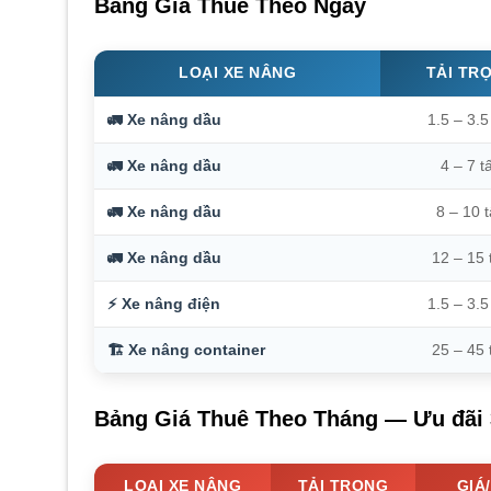
Bảng Giá Thuê Theo Ngày
LOẠI XE NÂNG
TẢI TR
🚛 Xe nâng dầu
1.5 – 3.5
🚛 Xe nâng dầu
4 – 7 t
🚛 Xe nâng dầu
8 – 10 
🚛 Xe nâng dầu
12 – 15 
⚡ Xe nâng điện
1.5 – 3.5
🏗️ Xe nâng container
25 – 45 
Bảng Giá Thuê Theo Tháng — Ưu đãi 
LOẠI XE NÂNG
TẢI TRỌNG
GIÁ