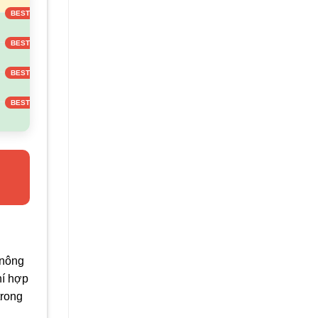
 nông
hí hợp
trong