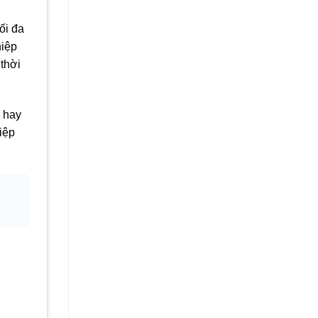
ối đa
hiệp
 thời
n hay
iệp