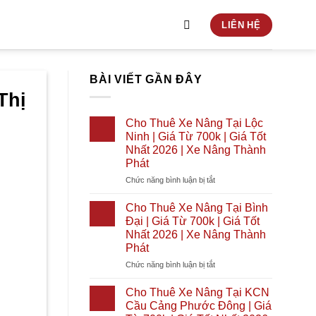
LIÊN HỆ
BÀI VIẾT GẦN ĐÂY
Thị
Cho Thuê Xe Nâng Tại Lộc
Ninh | Giá Từ 700k | Giá Tốt
Nhất 2026 | Xe Nâng Thành
Phát
ở
Chức năng bình luận bị tắt
Cho
Thuê
Cho Thuê Xe Nâng Tại Bình
Xe
Đại | Giá Từ 700k | Giá Tốt
Nâng
Nhất 2026 | Xe Nâng Thành
Tại
Phát
Lộc
Ninh
ở
Chức năng bình luận bị tắt
|
Cho
Giá
Thuê
Cho Thuê Xe Nâng Tại KCN
Từ
Xe
Cầu Cảng Phước Đông | Giá
700k
Nâng