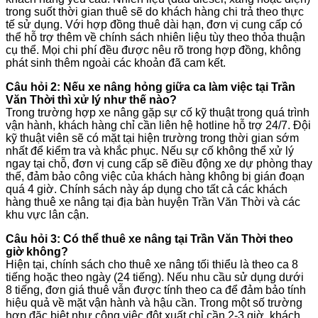
trong suốt thời gian thuê sẽ do khách hàng chi trả theo thực
tế sử dụng. Với hợp đồng thuê dài hạn, đơn vị cung cấp có
thể hỗ trợ thêm về chính sách nhiên liệu tùy theo thỏa thuận
cụ thể. Mọi chi phí đều được nêu rõ trong hợp đồng, không
phát sinh thêm ngoài các khoản đã cam kết.
Câu hỏi 2: Nếu xe nâng hỏng giữa ca làm việc tại Trần
Văn Thời thì xử lý như thế nào?
Trong trường hợp xe nâng gặp sự cố kỹ thuật trong quá trình
vận hành, khách hàng chỉ cần liên hệ hotline hỗ trợ 24/7. Đội
kỹ thuật viên sẽ có mặt tại hiện trường trong thời gian sớm
nhất để kiểm tra và khắc phục. Nếu sự cố không thể xử lý
ngay tại chỗ, đơn vị cung cấp sẽ điều động xe dự phòng thay
thế, đảm bảo công việc của khách hàng không bị gián đoạn
quá 4 giờ. Chính sách này áp dụng cho tất cả các khách
hàng thuê xe nâng tại địa bàn huyện Trần Văn Thời và các
khu vực lân cận.
Câu hỏi 3: Có thể thuê xe nâng tại Trần Văn Thời theo
giờ không?
Hiện tại, chính sách cho thuê xe nâng tối thiểu là theo ca 8
tiếng hoặc theo ngày (24 tiếng). Nếu nhu cầu sử dụng dưới
8 tiếng, đơn giá thuê vẫn được tính theo ca để đảm bảo tính
hiệu quả về mặt vận hành và hậu cần. Trong một số trường
hợp đặc biệt như công việc đột xuất chỉ cần 2-3 giờ, khách