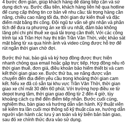
4 bước đơn giản, giúp khách hàng dễ dàng tiếp cận và sử
dụng dịch vụ. Bước đầu tiên, khách hàng liên hệ qua hotline
để cung cấp thông tin cơ bản về nhu cầu: tải trọng hàng cần
nâng, chiều cao nâng tối đa, thời gian dự kiến thuê và đặc
điểm mặt bằng thi công. Đội ngũ tư vấn sẽ ghi nhận và phân
tích để đưa ra phương án xe tối ưu nhất, đảm bảo không
lãng phí chi phí thuê xe quá tải trọng cần thiết. Với các công
trình tại xã Trần Hợi hay thị trấn Trần Văn Thời, việc khảo sát
mặt bằng từ xa qua hình ảnh và video cũng được hỗ trợ để
rút ngắn thời gian chờ đợi.
Bước thứ hai, báo giá và ký hợp đồng được thực hiện
nhanh chóng qua email hoặc gặp trực tiếp. Hợp đồng nêu rõ
thời gian thuê, đơn giá, điều khoản bảo hiểm thiết bị và cam
kết thời gian giao xe. Bước thứ ba, xe nâng được vận
chuyển đến địa điểm yêu cầu trong khoảng thời gian cam
kết. Nếu xe đã có sẵn tại khu vực Trần Văn Thời, thời gian
giao xe chỉ mất 30 đến 60 phút. Với trường hợp điều xe từ
depot trung tâm, thời gian giao động từ 2 đến 4 giờ, tùy
khoảng cách cụ thể đến điểm tiếp nhận. Bước cuối cùng,
nghiệm thu, bàn giao và hướng dẫn vận hành. Kỹ thuật viên
sẽ kiểm tra lần cuối mọi thông số kỹ thuật của xe, hướng dẫn
người vận hành các lưu ý an toàn và ký biên bản bàn giao,
sau đó xe chính thức đưa vào sử dụng.