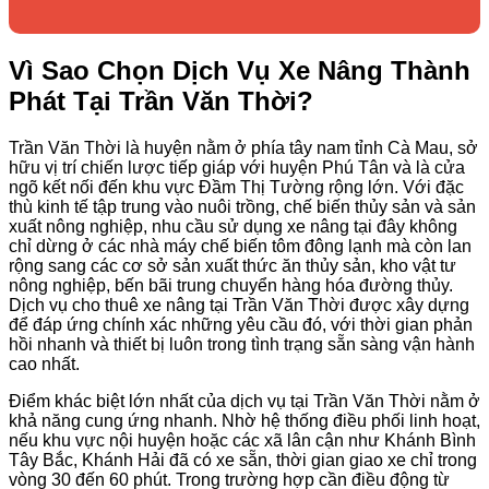
Vì Sao Chọn Dịch Vụ Xe Nâng Thành
Phát Tại Trần Văn Thời?
Trần Văn Thời là huyện nằm ở phía tây nam tỉnh Cà Mau, sở
hữu vị trí chiến lược tiếp giáp với huyện Phú Tân và là cửa
ngõ kết nối đến khu vực Đầm Thị Tường rộng lớn. Với đặc
thù kinh tế tập trung vào nuôi trồng, chế biến thủy sản và sản
xuất nông nghiệp, nhu cầu sử dụng xe nâng tại đây không
chỉ dừng ở các nhà máy chế biến tôm đông lạnh mà còn lan
rộng sang các cơ sở sản xuất thức ăn thủy sản, kho vật tư
nông nghiệp, bến bãi trung chuyển hàng hóa đường thủy.
Dịch vụ cho thuê xe nâng tại Trần Văn Thời được xây dựng
để đáp ứng chính xác những yêu cầu đó, với thời gian phản
hồi nhanh và thiết bị luôn trong tình trạng sẵn sàng vận hành
cao nhất.
Điểm khác biệt lớn nhất của dịch vụ tại Trần Văn Thời nằm ở
khả năng cung ứng nhanh. Nhờ hệ thống điều phối linh hoạt,
nếu khu vực nội huyện hoặc các xã lân cận như Khánh Bình
Tây Bắc, Khánh Hải đã có xe sẵn, thời gian giao xe chỉ trong
vòng 30 đến 60 phút. Trong trường hợp cần điều động từ