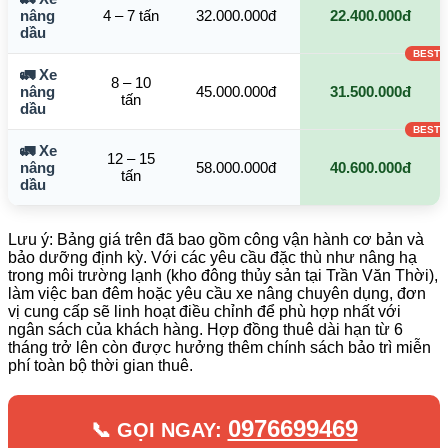
nâng
4 – 7 tấn
32.000.000đ
22.400.000đ
dầu
🚛 Xe
8 – 10
nâng
45.000.000đ
31.500.000đ
tấn
dầu
🚛 Xe
12 – 15
nâng
58.000.000đ
40.600.000đ
tấn
dầu
Lưu ý: Bảng giá trên đã bao gồm công vận hành cơ bản và
bảo dưỡng định kỳ. Với các yêu cầu đặc thù như nâng hạ
trong môi trường lạnh (kho đông thủy sản tại Trần Văn Thời),
làm việc ban đêm hoặc yêu cầu xe nâng chuyên dụng, đơn
vị cung cấp sẽ linh hoạt điều chỉnh để phù hợp nhất với
ngân sách của khách hàng. Hợp đồng thuê dài hạn từ 6
tháng trở lên còn được hưởng thêm chính sách bảo trì miễn
phí toàn bộ thời gian thuê.
0976699469
📞 GỌI NGAY: