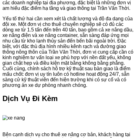
các doanh nghiệp tại địa phương, đặc biệt là những đơn vị
am hiểu đặc điểm hạ tầng và giao thông tại Trần Văn Thời.
Yếu tố thứ hai cần xem xét là chất lượng và độ đa dạng của
đội xe. Một đơn vị cho thuê chuyên nghiệp sẽ có đủ các
dòng xe từ 1.5 tấn đến trên 40 tấn, bao gồm cả xe nâng dầu,
xe nâng điện và xe nâng container, sẵn sàng đáp ứng mọi
nhu cầu từ kho lạnh thủy sản đến bến bãi ngoài trời. Đặc
biệt, với đặc thù địa hình nhiều kênh rạch và đường giao
thông nông thôn của Trần Văn Thời, đơn vị cung cấp cần có
kinh nghiệm tư vấn loại xe phù hợp với nền đất yếu, không
gian chật hẹp và điều kiện mặt bằng không bằng phẳng.
Cuối cùng, chính sách hỗ trợ kỹ thuật sau bàn giao là điểm
mấu chốt: đơn vị uy tín luôn có hotline hoạt động 24/7, sẵn
sàng cử kỹ thuật viên đến hiện trường khi có sự cố và có
phương án xe dự phòng nhanh chóng.
Dịch Vụ Đi Kèm
Bên cạnh dịch vụ cho thuê xe nâng cơ bản, khách hàng tại