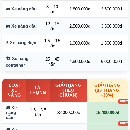
8 – 10
🚛 Xe nâng dầu
1.800.000đ
2.500.000đ
tấn
12 – 15
🚛 Xe nâng dầu
2.500.000đ
3.500.000đ
tấn
1.5 – 3.5
⚡ Xe nâng điện
1.000.000đ
1.500.000đ
tấn
🏗️ Xe nâng
25 – 45
4.500.000đ
6.000.000đ
tấn
container
LOẠI
GIÁ/THÁNG
GIÁ/THÁNG
TẢI
XE
(TIÊU
(≥3 THÁNG
TRỌNG
NÂNG
CHUẨN)
-30%)
🚛 Xe
1.5 – 3.5
nâng
22.000.000đ
15.400.000đ
tấn
dầu
🚛 Xe