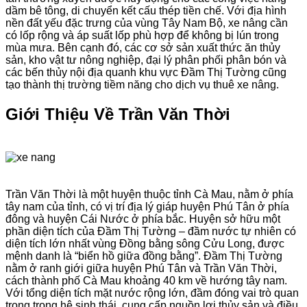
dầm bê tông, di chuyển kết cấu thép tiền chế. Với địa hình
nền đất yếu đặc trưng của vùng Tây Nam Bộ, xe nâng cần
có lốp rộng và áp suất lốp phù hợp để không bị lún trong
mùa mưa. Bên cạnh đó, các cơ sở sản xuất thức ăn thủy
sản, kho vật tư nông nghiệp, đại lý phân phối phân bón và
các bến thủy nội địa quanh khu vực Đầm Thị Tường cũng
tạo thành thị trường tiềm năng cho dịch vụ thuê xe nâng.
Giới Thiệu Về Trần Văn Thời
Trần Văn Thời là một huyện thuộc tỉnh Cà Mau, nằm ở phía
tây nam của tỉnh, có vị trí địa lý giáp huyện Phú Tân ở phía
đông và huyện Cái Nước ở phía bắc. Huyện sở hữu một
phần diện tích của Đầm Thị Tường – đầm nước tự nhiên có
diện tích lớn nhất vùng Đồng bằng sông Cửu Long, được
mệnh danh là “biển hồ giữa đồng bằng”. Đầm Thị Tường
nằm ở ranh giới giữa huyện Phú Tân và Trần Văn Thời,
cách thành phố Cà Mau khoảng 40 km về hướng tây nam.
Với tổng diện tích mặt nước rộng lớn, đầm đóng vai trò quan
trọng trong hệ sinh thái, cung cấp nguồn lợi thủy sản và điều