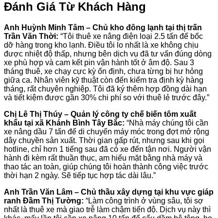
Đánh Giá Từ Khách Hàng
Anh Huỳnh Minh Tâm – Chủ kho đông lạnh tại thị trấn
Trần Văn Thời:
“Tôi thuê xe nâng điện loại 2.5 tấn để bốc
dỡ hàng trong kho lạnh. Điều tôi lo nhất là xe không chịu
được nhiệt độ thấp, nhưng bên dịch vụ đã tư vấn đúng dòng
xe phù hợp và cam kết pin vận hành tốt ở âm độ. Sau 3
tháng thuê, xe chạy cực kỳ ổn định, chưa từng bị hư hỏng
giữa ca. Nhân viên kỹ thuật còn đến kiểm tra định kỳ hàng
tháng, rất chuyên nghiệp. Tôi đã ký thêm hợp đồng dài hạn
và tiết kiệm được gần 30% chi phí so với thuê lẻ trước đây.”
Chị Lê Thị Thúy – Quản lý công ty chế biến tôm xuất
khẩu tại xã Khánh Bình Tây Bắc:
“Nhà máy chúng tôi cần
xe nâng dầu 7 tấn để di chuyển máy móc trong đợt mở rộng
dây chuyền sản xuất. Thời gian gấp rút, nhưng sau khi gọi
hotline, chỉ hơn 1 tiếng sau đã có xe đến tận nơi. Người vận
hành đi kèm rất thuần thục, am hiểu mặt bằng nhà máy và
thao tác an toàn, giúp chúng tôi hoàn thành công việc trước
thời hạn 2 ngày. Sẽ tiếp tục hợp tác dài lâu.”
Anh Trần Văn Lâm – Chủ thầu xây dựng tại khu vực giáp
ranh Đầm Thị Tường:
“Làm công trình ở vùng sâu, tôi sợ
nhất là thuê xe mà giao trễ làm chậm tiến độ. Dịch vụ này thì