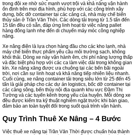
trong đội xe nhờ sức mạnh vượt trội và khả năng vận hành
ổn định trên mọi địa hình, phù hợp với các công trình xây
dựng, bốc dỡ container tại các cảng cá, nhà máy chế biến
thủy sản ở Trần Văn Thời. Các dòng tải trọng từ 1.5 tấn đến
15 tấn đều có sẵn, đáp ứng linh hoạt từ việc nâng pallet
hàng đông lạnh nhẹ đến di chuyển máy móc công nghiệp
nặng.
Xe nâng điện là lựa chọn hàng đầu cho các kho lạnh, nhà
máy chế biến thực phẩm yêu cầu môi trường sạch, không
khói thải. Dòng xe này vận hành êm, chi phí năng lượng thấp
và đặc biệt phù hợp với các ca làm việc dài trong không gian
kín. Xe nâng xăng được ưa chuộng tại các bến bãi ngoài
trời, nơi cần sự linh hoạt và khả năng tiếp nhiên liệu nhanh.
Cuối cùng, xe nâng container tải trọng siêu lớn từ 25 đến 45
tấn là giải pháp cho các dự án logistics, bốc dỡ container tại
các cảng sông, bến thủy nội địa quanh khu vực Đầm Thị
Tường và các tuyến kênh trọng yếu của huyện. Mỗi dòng xe
đều được kiểm tra kỹ thuật nghiêm ngặt trước khi bàn giao,
đảm bảo an toàn tuyệt đối trong suốt quá trình vận hành.
Quy Trình Thuê Xe Nâng – 4 Bước
Việc thuê xe nâng tại Trần Văn Thời được chuẩn hóa thành