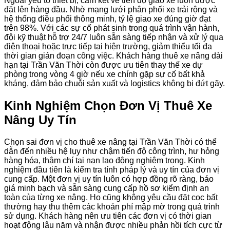
Ngoài yếu tố thiết bị, cam kết về tiến độ giao xe luôn được
đặt lên hàng đầu. Nhờ mạng lưới phân phối xe trải rộng và
hệ thống điều phối thông minh, tỷ lệ giao xe đúng giờ đạt
trên 98%. Với các sự cố phát sinh trong quá trình vận hành,
đội kỹ thuật hỗ trợ 24/7 luôn sẵn sàng tiếp nhận và xử lý qua
điện thoại hoặc trực tiếp tại hiện trường, giảm thiểu tối đa
thời gian gián đoạn công việc. Khách hàng thuê xe nâng dài
hạn tại Trần Văn Thời còn được ưu tiên thay thế xe dự
phòng trong vòng 4 giờ nếu xe chính gặp sự cố bất khả
kháng, đảm bảo chuỗi sản xuất và logistics không bị đứt gãy.
Kinh Nghiệm Chọn Đơn Vị Thuê Xe
Nâng Uy Tín
Chọn sai đơn vị cho thuê xe nâng tại Trần Văn Thời có thể
dẫn đến nhiều hệ lụy như chậm tiến độ công trình, hư hỏng
hàng hóa, thậm chí tai nạn lao động nghiêm trọng. Kinh
nghiệm đầu tiên là kiểm tra tính pháp lý và uy tín của đơn vị
cung cấp. Một đơn vị uy tín luôn có hợp đồng rõ ràng, báo
giá minh bạch và sẵn sàng cung cấp hồ sơ kiểm định an
toàn của từng xe nâng. Họ cũng không yêu cầu đặt cọc bất
thường hay thu thêm các khoản phí mập mờ trong quá trình
sử dụng. Khách hàng nên ưu tiên các đơn vị có thời gian
hoạt động lâu năm và nhận được nhiều phản hồi tích cực từ