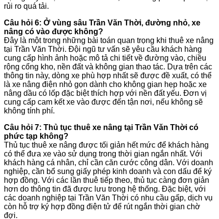
rủi ro quá tải.
Câu hỏi 6: Ở vùng sâu Trần Văn Thời, đường nhỏ, xe
nâng có vào được không?
Đây là một trong những bài toán quan trọng khi thuê xe nâng
tại Trần Văn Thời. Đội ngũ tư vấn sẽ yêu cầu khách hàng
cung cấp hình ảnh hoặc mô tả chi tiết về đường vào, chiều
rộng cổng kho, nền đất và không gian thao tác. Dựa trên các
thông tin này, dòng xe phù hợp nhất sẽ được đề xuất, có thể
là xe nâng điện nhỏ gọn dành cho không gian hẹp hoặc xe
nâng dầu có lốp đặc biệt thích hợp với nền đất yếu. Đơn vị
cung cấp cam kết xe vào được đến tận nơi, nếu không sẽ
không tính phí.
Câu hỏi 7: Thủ tục thuê xe nâng tại Trần Văn Thời có
phức tạp không?
Thủ tục thuê xe nâng được tối giản hết mức để khách hàng
có thể đưa xe vào sử dụng trong thời gian ngắn nhất. Với
khách hàng cá nhân, chỉ cần căn cước công dân. Với doanh
nghiệp, cần bổ sung giấy phép kinh doanh và con dấu để ký
hợp đồng. Với các lần thuê tiếp theo, thủ tục càng đơn giản
hơn do thông tin đã được lưu trong hệ thống. Đặc biệt, với
các doanh nghiệp tại Trần Văn Thời có nhu cầu gấp, dịch vụ
còn hỗ trợ ký hợp đồng điện tử để rút ngắn thời gian chờ
đợi.