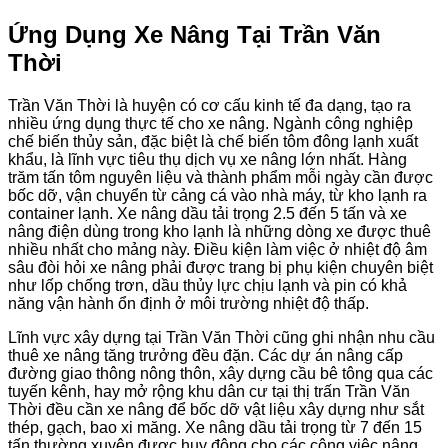
Ứng Dụng Xe Nâng Tại Trần Văn
Thời
Trần Văn Thời là huyện có cơ cấu kinh tế đa dạng, tạo ra
nhiều ứng dụng thực tế cho xe nâng. Ngành công nghiệp
chế biến thủy sản, đặc biệt là chế biến tôm đông lạnh xuất
khẩu, là lĩnh vực tiêu thụ dịch vụ xe nâng lớn nhất. Hàng
trăm tấn tôm nguyên liệu và thành phẩm mỗi ngày cần được
bốc dỡ, vận chuyển từ cảng cá vào nhà máy, từ kho lạnh ra
container lạnh. Xe nâng dầu tải trọng 2.5 đến 5 tấn và xe
nâng điện dùng trong kho lạnh là những dòng xe được thuê
nhiều nhất cho mảng này. Điều kiện làm việc ở nhiệt độ âm
sâu đòi hỏi xe nâng phải được trang bị phụ kiện chuyên biệt
như lốp chống trơn, dầu thủy lực chịu lạnh và pin có khả
năng vận hành ổn định ở môi trường nhiệt độ thấp.
Lĩnh vực xây dựng tại Trần Văn Thời cũng ghi nhận nhu cầu
thuê xe nâng tăng trưởng đều đặn. Các dự án nâng cấp
đường giao thông nông thôn, xây dựng cầu bê tông qua các
tuyến kênh, hay mở rộng khu dân cư tại thị trấn Trần Văn
Thời đều cần xe nâng để bốc dỡ vật liệu xây dựng như sắt
thép, gạch, bao xi măng. Xe nâng dầu tải trọng từ 7 đến 15
tấn thường xuyên được huy động cho các công việc nâng