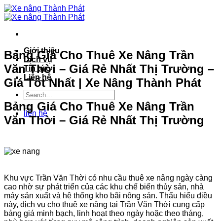
Bỏ
qua
nội
dung
Giới thiệu
Bảng Giá Cho Thuê Xe Nâng Trần
Dịch vụ
Văn Thời – Giá Rẻ Nhất Thị Trường –
Tin tức
Liên hệ
Giá Tốt Nhất | Xe Nâng Thành Phát
Bảng Giá Cho Thuê Xe Nâng Trần
liên hệ
Văn Thời – Giá Rẻ Nhất Thị Trường
Khu vực Trần Văn Thời có nhu cầu thuê xe nâng ngày càng
cao nhờ sự phát triển của các khu chế biến thủy sản, nhà
máy sản xuất và hệ thống kho bãi nông sản. Thấu hiểu điều
này, dịch vụ cho thuê xe nâng tại Trần Văn Thời cung cấp
bảng giá minh bạch, linh hoạt theo ngày hoặc theo tháng,