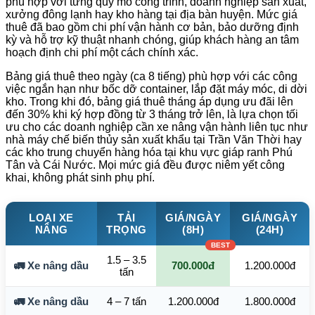
phù hợp với từng quy mô công trình, doanh nghiệp sản xuất,
xưởng đông lạnh hay kho hàng tại địa bàn huyện. Mức giá
thuê đã bao gồm chi phí vận hành cơ bản, bảo dưỡng định
kỳ và hỗ trợ kỹ thuật nhanh chóng, giúp khách hàng an tâm
hoạch định chi phí một cách chính xác.
Bảng giá thuê theo ngày (ca 8 tiếng) phù hợp với các công
việc ngắn hạn như bốc dỡ container, lắp đặt máy móc, di dời
kho. Trong khi đó, bảng giá thuê tháng áp dụng ưu đãi lên
đến 30% khi ký hợp đồng từ 3 tháng trở lên, là lựa chọn tối
ưu cho các doanh nghiệp cần xe nâng vận hành liên tục như
nhà máy chế biến thủy sản xuất khẩu tại Trần Văn Thời hay
các kho trung chuyển hàng hóa tại khu vực giáp ranh Phú
Tân và Cái Nước. Mọi mức giá đều được niêm yết công
khai, không phát sinh phụ phí.
LOẠI XE
TẢI
GIÁ/NGÀY
GIÁ/NGÀY
NÂNG
TRỌNG
(8H)
(24H)
1.5 – 3.5
🚛 Xe nâng dầu
700.000đ
1.200.000đ
tấn
🚛 Xe nâng dầu
4 – 7 tấn
1.200.000đ
1.800.000đ