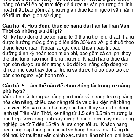
hàng có thể liên hệ trực tiếp để được tư vấn phương án linh
hoạt nhất, bao gồm cả phương án thuê kèm người vận hành
để tối ưu thời gian sử dụng.
Câu hỏi 4: Hợp đồng thuê xe nâng dài hạn tại Trần Văn
Thời có những ưu đãi gì?
Khi ký hợp đồng thuê xe nâng từ 3 tháng trở lên, khách hàng
được hưởng mức giảm giá lên đến 30% so với giá thuê theo
tháng tiêu chuẩn. Ngoài ra, các điều khoản bảo trì, bảo
dưỡng định kỳ hoàn toàn miễn phí, bao gồm cả chi phí thay
thế phụ tùng hao mòn thông thường. Khách hàng thuê dài
hạn còn được ưu tiên trong việc đổi xe, nâng cấp dòng xe
khi có nhu cầu thay đổi tải trọng và được hỗ trợ đào tạo cơ
bản cho người vận hành mới.
Câu hỏi 5: Làm thế nào để chọn đúng tải trọng xe nâng
phù hợp?
Việc chọn tải trọng xe nâng phụ thuộc vào trọng lượng hàng
hóa cần nâng, chiều cao nâng tối đa và điều kiện mặt bằng
làm việc. Đối với các nhà máy chế biến thủy sản, kho đông
lạnh tại Trần Văn Thời, xe nâng từ 1.5 đến 3.5 tấn thường là
phù hợp. Với công trình xây dựng hoặc di dời máy móc công
nghiệp, xe từ 7 đến 15 tấn là lựa chọn tối ưu. Khách hàng
nên cung cấp thông tin chi tiết về hàng hóa và mặt bằng để
đội ngũ kỹ thuật tư vấn chính xác, tránh lãng phí chi phí hoặc