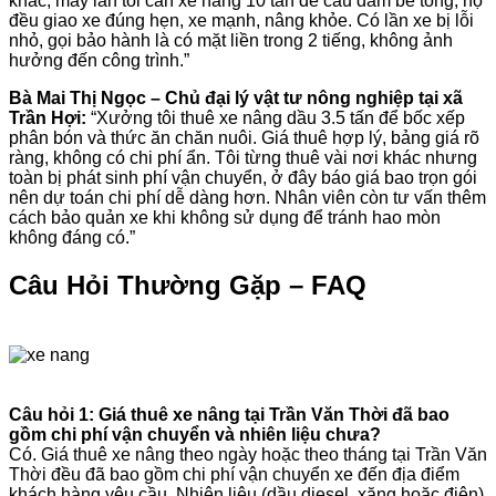
khác, mấy lần tôi cần xe nâng 10 tấn để cẩu dầm bê tông, họ
đều giao xe đúng hẹn, xe mạnh, nâng khỏe. Có lần xe bị lỗi
nhỏ, gọi bảo hành là có mặt liền trong 2 tiếng, không ảnh
hưởng đến công trình.”
Bà Mai Thị Ngọc – Chủ đại lý vật tư nông nghiệp tại xã
Trần Hợi:
“Xưởng tôi thuê xe nâng dầu 3.5 tấn để bốc xếp
phân bón và thức ăn chăn nuôi. Giá thuê hợp lý, bảng giá rõ
ràng, không có chi phí ẩn. Tôi từng thuê vài nơi khác nhưng
toàn bị phát sinh phí vận chuyển, ở đây báo giá bao trọn gói
nên dự toán chi phí dễ dàng hơn. Nhân viên còn tư vấn thêm
cách bảo quản xe khi không sử dụng để tránh hao mòn
không đáng có.”
Câu Hỏi Thường Gặp – FAQ
Câu hỏi 1: Giá thuê xe nâng tại Trần Văn Thời đã bao
gồm chi phí vận chuyển và nhiên liệu chưa?
Có. Giá thuê xe nâng theo ngày hoặc theo tháng tại Trần Văn
Thời đều đã bao gồm chi phí vận chuyển xe đến địa điểm
khách hàng yêu cầu. Nhiên liệu (dầu diesel, xăng hoặc điện)