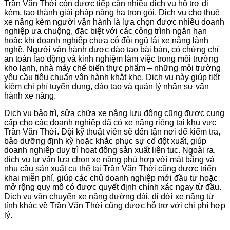
Trần Văn Thời còn được tiếp cận nhiều dịch vụ hỗ trợ đi
kèm, tạo thành giải pháp nâng hạ trọn gói. Dịch vụ cho thuê
xe nâng kèm người vận hành là lựa chọn được nhiều doanh
nghiệp ưa chuộng, đặc biệt với các công trình ngắn hạn
hoặc khi doanh nghiệp chưa có đội ngũ lái xe nâng lành
nghề. Người vận hành được đào tạo bài bản, có chứng chỉ
an toàn lao động và kinh nghiệm làm việc trong môi trường
kho lạnh, nhà máy chế biến thực phẩm – những môi trường
yêu cầu tiêu chuẩn vận hành khắt khe. Dịch vụ này giúp tiết
kiệm chi phí tuyển dụng, đào tạo và quản lý nhân sự vận
hành xe nâng.
Dịch vụ bảo trì, sửa chữa xe nâng lưu động cũng được cung
cấp cho các doanh nghiệp đã có xe nâng riêng tại khu vực
Trần Văn Thời. Đội kỹ thuật viên sẽ đến tận nơi để kiểm tra,
bảo dưỡng định kỳ hoặc khắc phục sự cố đột xuất, giúp
doanh nghiệp duy trì hoạt động sản xuất liên tục. Ngoài ra,
dịch vụ tư vấn lựa chọn xe nâng phù hợp với mặt bằng và
nhu cầu sản xuất cụ thể tại Trần Văn Thời cũng được triển
khai miễn phí, giúp các chủ doanh nghiệp mới đầu tư hoặc
mở rộng quy mô có được quyết định chính xác ngay từ đầu.
Dịch vụ vận chuyển xe nâng đường dài, di dời xe nâng từ
tỉnh khác về Trần Văn Thời cũng được hỗ trợ với chi phí hợp
lý.