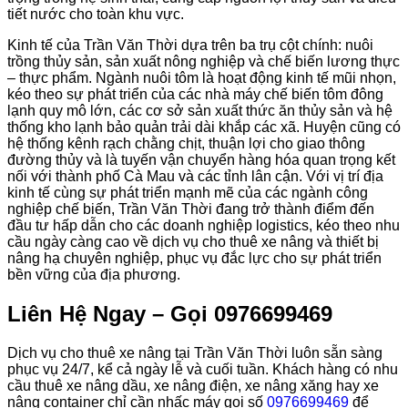
tiết nước cho toàn khu vực.
Kinh tế của Trần Văn Thời dựa trên ba trụ cột chính: nuôi
trồng thủy sản, sản xuất nông nghiệp và chế biến lương thực
– thực phẩm. Ngành nuôi tôm là hoạt động kinh tế mũi nhọn,
kéo theo sự phát triển của các nhà máy chế biến tôm đông
lạnh quy mô lớn, các cơ sở sản xuất thức ăn thủy sản và hệ
thống kho lạnh bảo quản trải dài khắp các xã. Huyện cũng có
hệ thống kênh rạch chằng chịt, thuận lợi cho giao thông
đường thủy và là tuyến vận chuyển hàng hóa quan trọng kết
nối với thành phố Cà Mau và các tỉnh lân cận. Với vị trí địa
kinh tế cùng sự phát triển mạnh mẽ của các ngành công
nghiệp chế biến, Trần Văn Thời đang trở thành điểm đến
đầu tư hấp dẫn cho các doanh nghiệp logistics, kéo theo nhu
cầu ngày càng cao về dịch vụ cho thuê xe nâng và thiết bị
nâng hạ chuyên nghiệp, phục vụ đắc lực cho sự phát triển
bền vững của địa phương.
Liên Hệ Ngay – Gọi 0976699469
Dịch vụ cho thuê xe nâng tại Trần Văn Thời luôn sẵn sàng
phục vụ 24/7, kể cả ngày lễ và cuối tuần. Khách hàng có nhu
cầu thuê xe nâng dầu, xe nâng điện, xe nâng xăng hay xe
nâng container chỉ cần nhấc máy gọi số
0976699469
để