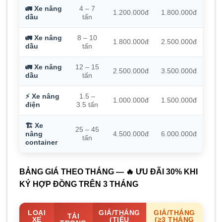
🚛 Xe nâng
4 – 7
1.200.000đ
1.800.000đ
dầu
tấn
🚛 Xe nâng
8 – 10
1.800.000đ
2.500.000đ
dầu
tấn
🚛 Xe nâng
12 – 15
2.500.000đ
3.500.000đ
dầu
tấn
⚡ Xe nâng
1.5 –
1.000.000đ
1.500.000đ
điện
3.5 tấn
🏗️ Xe
25 – 45
nâng
4.500.000đ
6.000.000đ
tấn
container
BẢNG GIÁ THEO THÁNG — 🔥 ƯU ĐÃI 30% KHI
KÝ HỢP ĐỒNG TRÊN 3 THÁNG
LOẠI
GIÁ/THÁNG
GIÁ/THÁNG
TẢI
XE
(TIÊU
(≥3 THÁNG