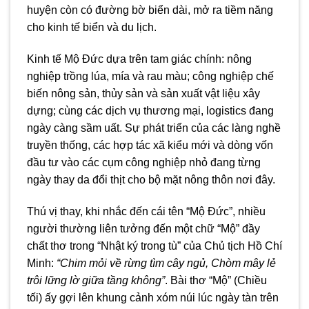
huyện còn có đường bờ biển dài, mở ra tiềm năng
cho kinh tế biển và du lịch.
Kinh tế Mộ Đức dựa trên tam giác chính: nông
nghiệp trồng lúa, mía và rau màu; công nghiệp chế
biến nông sản, thủy sản và sản xuất vật liệu xây
dựng; cùng các dịch vụ thương mại, logistics đang
ngày càng sầm uất. Sự phát triển của các làng nghề
truyền thống, các hợp tác xã kiểu mới và dòng vốn
đầu tư vào các cụm công nghiệp nhỏ đang từng
ngày thay da đổi thịt cho bộ mặt nông thôn nơi đây.
Thú vị thay, khi nhắc đến cái tên “Mộ Đức”, nhiều
người thường liên tưởng đến một chữ “Mộ” đầy
chất thơ trong “Nhật ký trong tù” của Chủ tịch Hồ Chí
Minh:
“Chim mỏi về rừng tìm cây ngủ, Chòm mây lẻ
trôi lững lờ giữa tầng không”
. Bài thơ “Mộ” (Chiều
tối) ấy gợi lên khung cảnh xóm núi lúc ngày tàn trên