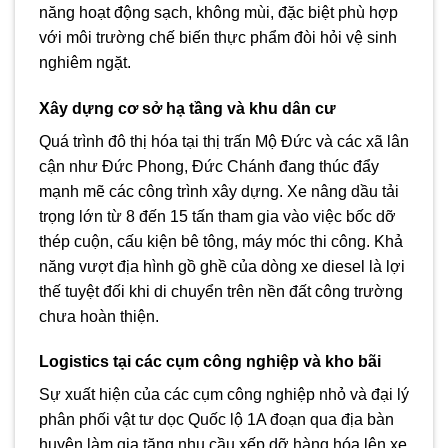
năng hoạt động sạch, không mùi, đặc biệt phù hợp
với môi trường chế biến thực phẩm đòi hỏi vệ sinh
nghiêm ngặt.
Xây dựng cơ sở hạ tầng và khu dân cư
Quá trình đô thị hóa tại thị trấn Mộ Đức và các xã lân
cận như Đức Phong, Đức Chánh đang thúc đẩy
mạnh mẽ các công trình xây dựng. Xe nâng dầu tải
trọng lớn từ 8 đến 15 tấn tham gia vào việc bốc dỡ
thép cuộn, cấu kiện bê tông, máy móc thi công. Khả
năng vượt địa hình gồ ghề của dòng xe diesel là lợi
thế tuyệt đối khi di chuyển trên nền đất công trường
chưa hoàn thiện.
Logistics tại các cụm công nghiệp và kho bãi
Sự xuất hiện của các cụm công nghiệp nhỏ và đại lý
phân phối vật tư dọc Quốc lộ 1A đoạn qua địa bàn
huyện làm gia tăng nhu cầu xếp dỡ hàng hóa lên xe