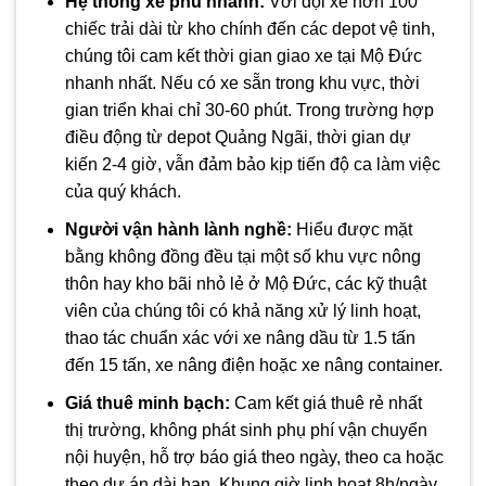
Hệ thống xe phủ nhanh:
Với đội xe hơn 100
chiếc trải dài từ kho chính đến các depot vệ tinh,
chúng tôi cam kết thời gian giao xe tại Mộ Đức
nhanh nhất. Nếu có xe sẵn trong khu vực, thời
gian triển khai chỉ 30-60 phút. Trong trường hợp
điều động từ depot Quảng Ngãi, thời gian dự
kiến 2-4 giờ, vẫn đảm bảo kịp tiến độ ca làm việc
của quý khách.
Người vận hành lành nghề:
Hiểu được mặt
bằng không đồng đều tại một số khu vực nông
thôn hay kho bãi nhỏ lẻ ở Mộ Đức, các kỹ thuật
viên của chúng tôi có khả năng xử lý linh hoạt,
thao tác chuẩn xác với xe nâng dầu từ 1.5 tấn
đến 15 tấn, xe nâng điện hoặc xe nâng container.
Giá thuê minh bạch:
Cam kết giá thuê rẻ nhất
thị trường, không phát sinh phụ phí vận chuyển
nội huyện, hỗ trợ báo giá theo ngày, theo ca hoặc
theo dự án dài hạn. Khung giờ linh hoạt 8h/ngày