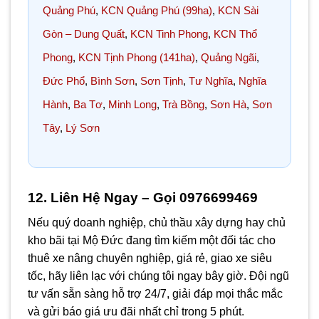
Quảng Phú
,
KCN Quảng Phú (99ha)
,
KCN Sài
Gòn – Dung Quất
,
KCN Tinh Phong
,
KCN Thổ
Phong
,
KCN Tịnh Phong (141ha)
,
Quảng Ngãi
,
Đức Phổ
,
Bình Sơn
,
Sơn Tịnh
,
Tư Nghĩa
,
Nghĩa
Hành
,
Ba Tơ
,
Minh Long
,
Trà Bồng
,
Sơn Hà
,
Sơn
Tây
,
Lý Sơn
12. Liên Hệ Ngay – Gọi 0976699469
Nếu quý doanh nghiệp, chủ thầu xây dựng hay chủ
kho bãi tại Mộ Đức đang tìm kiếm một đối tác cho
thuê xe nâng chuyên nghiệp, giá rẻ, giao xe siêu
tốc, hãy liên lạc với chúng tôi ngay bây giờ. Đội ngũ
tư vấn sẵn sàng hỗ trợ 24/7, giải đáp mọi thắc mắc
và gửi báo giá ưu đãi nhất chỉ trong 5 phút.