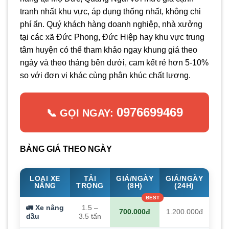
tranh nhất khu vực, áp dụng thống nhất, không chi
phí ẩn. Quý khách hàng doanh nghiệp, nhà xưởng
tại các xã Đức Phong, Đức Hiệp hay khu vực trung
tâm huyện có thể tham khảo ngay khung giá theo
ngày và theo tháng bên dưới, cam kết rẻ hơn 5-10%
so với đơn vị khác cùng phân khúc chất lượng.
0976699469
📞 GỌI NGAY:
BẢNG GIÁ THEO NGÀY
LOẠI XE
TẢI
GIÁ/NGÀY
GIÁ/NGÀY
NÂNG
TRỌNG
(8H)
(24H)
🚛 Xe nâng
1.5 –
700.000đ
1.200.000đ
dầu
3.5 tấn