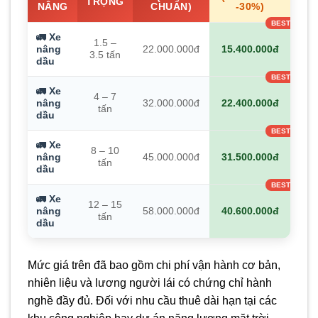
TRỌNG
NÂNG
CHUẨN)
-30%)
🚛 Xe
1.5 –
nâng
22.000.000đ
15.400.000đ
3.5 tấn
dầu
🚛 Xe
4 – 7
nâng
32.000.000đ
22.400.000đ
tấn
dầu
🚛 Xe
8 – 10
nâng
45.000.000đ
31.500.000đ
tấn
dầu
🚛 Xe
12 – 15
nâng
58.000.000đ
40.600.000đ
tấn
dầu
Mức giá trên đã bao gồm chi phí vận hành cơ bản,
nhiên liệu và lương người lái có chứng chỉ hành
nghề đầy đủ. Đối với nhu cầu thuê dài hạn tại các