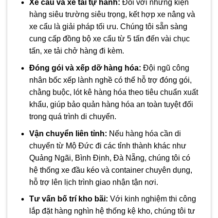
Xe cẩu và xe tải tự hành:
Đối với những kiện
hàng siêu trường siêu trọng, kết hợp xe nâng và
xe cẩu là giải pháp tối ưu. Chúng tôi sẵn sàng
cung cấp đồng bộ xe cẩu từ 5 tấn đến vài chục
tấn, xe tải chở hàng đi kèm.
Đóng gói và xếp dỡ hàng hóa:
Đội ngũ công
nhân bốc xếp lành nghề có thể hỗ trợ đóng gói,
chằng buộc, lót kê hàng hóa theo tiêu chuẩn xuất
khẩu, giúp bảo quản hàng hóa an toàn tuyệt đối
trong quá trình di chuyển.
Vận chuyển liên tỉnh:
Nếu hàng hóa cần di
chuyển từ Mộ Đức đi các tỉnh thành khác như
Quảng Ngãi, Bình Định, Đà Nẵng, chúng tôi có
hệ thống xe đầu kéo và container chuyên dụng,
hỗ trợ lên lịch trình giao nhận tận nơi.
Tư vấn bố trí kho bãi:
Với kinh nghiệm thi công
lắp đặt hàng nghìn hệ thống kệ kho, chúng tôi tư