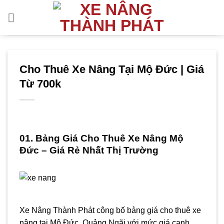
Bỏ
qua
nội
dung
Cho Thuê Xe Nâng Tại Mộ Đức | Giá
Từ 700k
01. Bảng Giá Cho Thuê Xe Nâng Mộ
Đức – Giá Rẻ Nhất Thị Trường
Xe Nâng Thành Phát công bố bảng giá cho thuê xe
nâng tại Mộ Đức, Quảng Ngãi với mức giá cạnh