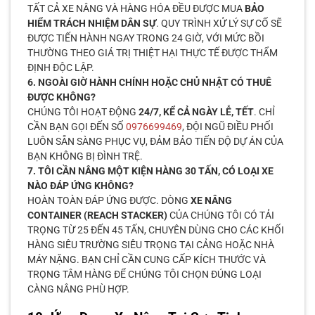
TẤT CẢ XE NÂNG VÀ HÀNG HÓA ĐỀU ĐƯỢC MUA
BẢO
HIỂM TRÁCH NHIỆM DÂN SỰ
. QUY TRÌNH XỬ LÝ SỰ CỐ SẼ
ĐƯỢC TIẾN HÀNH NGAY TRONG 24 GIỜ, VỚI MỨC BỒI
THƯỜNG THEO GIÁ TRỊ THIỆT HẠI THỰC TẾ ĐƯỢC THẨM
ĐỊNH ĐỘC LẬP.
6. NGOÀI GIỜ HÀNH CHÍNH HOẶC CHỦ NHẬT CÓ THUÊ
ĐƯỢC KHÔNG?
CHÚNG TÔI HOẠT ĐỘNG
24/7, KỂ CẢ NGÀY LỄ, TẾT
. CHỈ
CẦN BẠN GỌI ĐẾN SỐ
0976699469
, ĐỘI NGŨ ĐIỀU PHỐI
LUÔN SẴN SÀNG PHỤC VỤ, ĐẢM BẢO TIẾN ĐỘ DỰ ÁN CỦA
BẠN KHÔNG BỊ ĐÌNH TRỆ.
7. TÔI CẦN NÂNG MỘT KIỆN HÀNG 30 TẤN, CÓ LOẠI XE
NÀO ĐÁP ỨNG KHÔNG?
HOÀN TOÀN ĐÁP ỨNG ĐƯỢC. DÒNG
XE NÂNG
CONTAINER (REACH STACKER)
CỦA CHÚNG TÔI CÓ TẢI
TRỌNG TỪ 25 ĐẾN 45 TẤN, CHUYÊN DÙNG CHO CÁC KHỐI
HÀNG SIÊU TRƯỜNG SIÊU TRỌNG TẠI CẢNG HOẶC NHÀ
MÁY NẶNG. BẠN CHỈ CẦN CUNG CẤP KÍCH THƯỚC VÀ
TRỌNG TÂM HÀNG ĐỂ CHÚNG TÔI CHỌN ĐÚNG LOẠI
CÀNG NÂNG PHÙ HỢP.