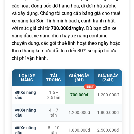
các hoạt động bốc dỡ hàng hóa, di dời nhà xưởng
và xây dựng. Chúng tôi cung cấp bảng giá cho thuê
xe nâng tại Sơn Tịnh minh bạch, cạnh tranh nhất,
với mức giá chỉ từ
700.000đ/ngày
. Dù bạn cần xe
nâng dầu, xe nâng điện hay xe nâng container
chuyên dụng, các gói thuê linh hoạt theo ngày hoặc
theo tháng kèm ưu đãi lên đến 30% sẽ giúp tối ưu
chi phí vận hành.
LOẠI XE
TẢI
GIÁ/NGÀY
GIÁ/NGÀY
NÂNG
TRỌNG
(8H)
(24H)
🚛 Xe nâng
1.5 –
700.000đ
1.200.000đ
dầu
3.5 tấn
🚛 Xe nâng
4 – 7
1.200.000đ
1.800.000đ
dầu
tấn
🚛 Xe nâng
8 – 10
1.800.000đ
2.500.000đ
dầu
tấn