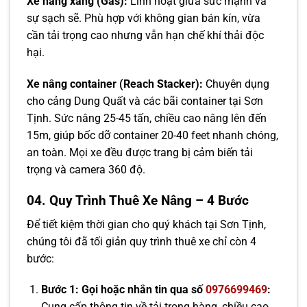
Xe nâng xăng (Gas):
Linh hoạt giữa sức mạnh và
sự sạch sẽ. Phù hợp với không gian bán kín, vừa
cần tải trọng cao nhưng vẫn hạn chế khí thải độc
hại.
Xe nâng container (Reach Stacker):
Chuyên dụng
cho cảng Dung Quất và các bãi container tại Sơn
Tịnh. Sức nâng 25-45 tấn, chiều cao nâng lên đến
15m, giúp bốc dỡ container 20-40 feet nhanh chóng,
an toàn. Mọi xe đều được trang bị cảm biến tải
trọng và camera 360 độ.
04. Quy Trình Thuê Xe Nâng – 4 Bước
Để tiết kiệm thời gian cho quý khách tại Sơn Tịnh,
chúng tôi đã tối giản quy trình thuê xe chỉ còn 4
bước:
Bước 1: Gọi hoặc nhắn tin qua số
0976699469
:
Cung cấp thông tin về tải trọng hàng, chiều cao