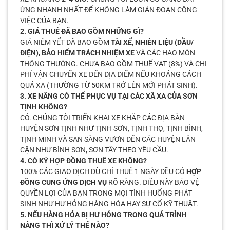
ỨNG NHANH NHẤT ĐỂ KHÔNG LÀM GIÁN ĐOẠN CÔNG
VIỆC CỦA BẠN.
2. GIÁ THUÊ ĐÃ BAO GỒM NHỮNG GÌ?
GIÁ NIÊM YẾT ĐÃ BAO GỒM
TÀI XẾ, NHIÊN LIỆU (DẦU/
ĐIỆN), BẢO HIỂM TRÁCH NHIỆM XE
VÀ CÁC HAO MÒN
THÔNG THƯỜNG. CHƯA BAO GỒM THUẾ VAT (8%) VÀ CHI
PHÍ VẬN CHUYỂN XE ĐẾN ĐỊA ĐIỂM NẾU KHOẢNG CÁCH
QUÁ XA (THƯỜNG TỪ 50KM TRỞ LÊN MỚI PHÁT SINH).
3. XE NÂNG CÓ THỂ PHỤC VỤ TẠI CÁC XÃ XA CỦA SƠN
TỊNH KHÔNG?
CÓ. CHÚNG TÔI TRIỂN KHAI XE KHẮP CÁC ĐỊA BÀN
HUYỆN SƠN TỊNH NHƯ TỊNH SƠN, TỊNH THỌ, TỊNH BÌNH,
TỊNH MINH VÀ SẴN SÀNG VƯƠN ĐẾN CÁC HUYỆN LÂN
CẬN NHƯ BÌNH SƠN, SƠN TÂY THEO YÊU CẦU.
4. CÓ KÝ HỢP ĐỒNG THUÊ XE KHÔNG?
100% CÁC GIAO DỊCH DÙ CHỈ THUÊ 1 NGÀY ĐỀU CÓ
HỢP
ĐỒNG CUNG ỨNG DỊCH VỤ
RÕ RÀNG. ĐIỀU NÀY BẢO VỆ
QUYỀN LỢI CỦA BẠN TRONG MỌI TÌNH HUỐNG PHÁT
SINH NHƯ HƯ HỎNG HÀNG HÓA HAY SỰ CỐ KỸ THUẬT.
5. NẾU HÀNG HÓA BỊ HƯ HỎNG TRONG QUÁ TRÌNH
NÂNG THÌ XỬ LÝ THẾ NÀO?