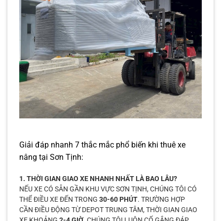
Giải đáp nhanh 7 thắc mắc phổ biến khi thuê xe
nâng tại Sơn Tịnh:
1. THỜI GIAN GIAO XE NHANH NHẤT LÀ BAO LÂU?
NẾU XE CÓ SẴN GẦN KHU VỰC SƠN TỊNH, CHÚNG TÔI CÓ
THỂ ĐIỀU XE ĐẾN TRONG
30-60 PHÚT
. TRƯỜNG HỢP
CẦN ĐIỀU ĐỘNG TỪ DEPOT TRUNG TÂM, THỜI GIAN GIAO
XE KHOẢNG
2-4 GIỜ
. CHÚNG TÔI LUÔN CỐ GẮNG ĐÁP