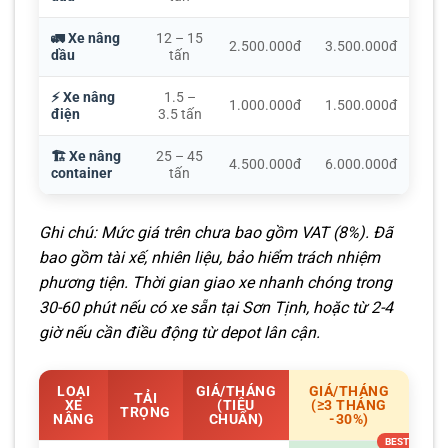
🚛 Xe nâng
12 – 15
2.500.000đ
3.500.000đ
dầu
tấn
⚡ Xe nâng
1.5 –
1.000.000đ
1.500.000đ
điện
3.5 tấn
🏗️ Xe nâng
25 – 45
4.500.000đ
6.000.000đ
container
tấn
Ghi chú: Mức giá trên chưa bao gồm VAT (8%). Đã
bao gồm tài xế, nhiên liệu, bảo hiểm trách nhiệm
phương tiện. Thời gian giao xe nhanh chóng trong
30-60 phút nếu có xe sẵn tại Sơn Tịnh, hoặc từ 2-4
giờ nếu cần điều động từ depot lân cận.
LOẠI
GIÁ/THÁNG
GIÁ/THÁNG
TẢI
XE
(TIÊU
(≥3 THÁNG
TRỌNG
NÂNG
CHUẨN)
-30%)