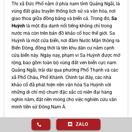
Thị xã Đức Phổ nằm ở phía nam tỉnh Quảng Ngãi, là
vùng đất giàu truyền thống lịch sử và văn hóa, nơi
giao thoa giữa đồng bằng và biển cả. Trong đó,
Sa
Huỳnh
là một địa danh nổi tiếng không chỉ trong
nước mà còn trên bản đồ khảo cổ học thế giới. Sa
Huỳnh là một cửa biển, nơi đầm Nước Mặn thông ra
Biển Đông, đồng thời là tên khu dân cư nằm cạnh
cửa biển này. Ngày nay, phạm vi Sa Huỳnh được mở
rộng, bao gồm toàn bộ vùng đất ven biển cực nam
Quảng Ngãi, trải dài qua phường Phổ Thạnh và các
xã Phổ Châu, Phổ Khánh. Chính tại đây, các nhà
khảo cổ đã phát hiện nền văn hóa Sa Huỳnh với
những di chỉ mộ chum đặc sắc có niên đại hàng
nghìn năm, đặt nền móng cho việc nghiên cứu văn
minh tiền sử Đông Nam Á.
Không chỉ có di sản văn hóa, Đức Phổ còn là quê
ZALO
hương của những con người kiệt xuất, tiêu biểu là cố