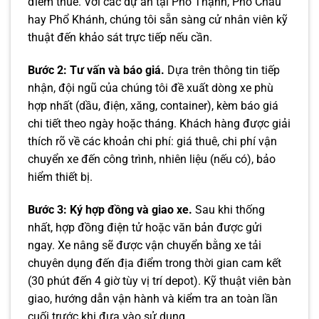
điểm thuê. Với các dự án tại Phổ Thạnh, Phổ Châu
hay Phổ Khánh, chúng tôi sẵn sàng cử nhân viên kỹ
thuật đến khảo sát trực tiếp nếu cần.
Bước 2: Tư vấn và báo giá.
Dựa trên thông tin tiếp
nhận, đội ngũ của chúng tôi đề xuất dòng xe phù
hợp nhất (dầu, điện, xăng, container), kèm báo giá
chi tiết theo ngày hoặc tháng. Khách hàng được giải
thích rõ về các khoản chi phí: giá thuê, chi phí vận
chuyển xe đến công trình, nhiên liệu (nếu có), bảo
hiểm thiết bị.
Bước 3: Ký hợp đồng và giao xe.
Sau khi thống
nhất, hợp đồng điện tử hoặc văn bản được gửi
ngay. Xe nâng sẽ được vận chuyển bằng xe tải
chuyên dụng đến địa điểm trong thời gian cam kết
(30 phút đến 4 giờ tùy vị trí depot). Kỹ thuật viên bàn
giao, hướng dẫn vận hành và kiểm tra an toàn lần
cuối trước khi đưa vào sử dụng.