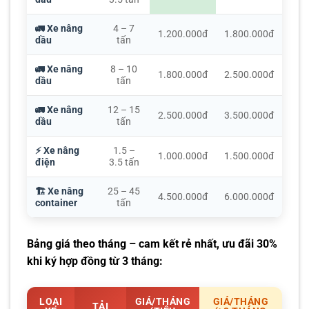
🚛 Xe nâng
4 – 7
1.200.000đ
1.800.000đ
dầu
tấn
🚛 Xe nâng
8 – 10
1.800.000đ
2.500.000đ
dầu
tấn
🚛 Xe nâng
12 – 15
2.500.000đ
3.500.000đ
dầu
tấn
⚡ Xe nâng
1.5 –
1.000.000đ
1.500.000đ
điện
3.5 tấn
🏗️ Xe nâng
25 – 45
4.500.000đ
6.000.000đ
container
tấn
Bảng giá theo tháng – cam kết rẻ nhất, ưu đãi 30%
khi ký hợp đồng từ 3 tháng:
LOẠI
GIÁ/THÁNG
GIÁ/THÁNG
TẢI