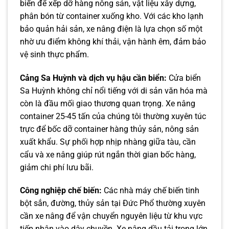
biến để xếp dỡ hàng nông sản, vật liệu xây dựng,
phân bón từ container xuống kho. Với các kho lạnh
bảo quản hải sản, xe nâng điện là lựa chọn số một
nhờ ưu điểm không khí thải, vận hành êm, đảm bảo
vệ sinh thực phẩm.
Cảng Sa Huỳnh và dịch vụ hậu cần biển:
Cửa biển
Sa Huỳnh không chỉ nổi tiếng với di sản văn hóa mà
còn là đầu mối giao thương quan trọng. Xe nâng
container 25-45 tấn của chúng tôi thường xuyên túc
trực để bốc dỡ container hàng thủy sản, nông sản
xuất khẩu. Sự phối hợp nhịp nhàng giữa tàu, cần
cẩu và xe nâng giúp rút ngắn thời gian bốc hàng,
giảm chi phí lưu bãi.
Công nghiệp chế biến:
Các nhà máy chế biến tinh
bột sắn, đường, thủy sản tại Đức Phổ thường xuyên
cần xe nâng để vận chuyển nguyên liệu từ khu vực
tiếp nhận vào dây chuyền. Xe nâng dầu tải trọng lớn