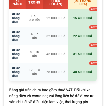
XE
(TIÊU
(≥3 THÁNG
TRỌNG
NÂNG
CHUẨN)
-30%)
🚛 Xe
1.5 –
nâng
22.000.000đ
15.400.000đ
3.5 tấn
dầu
🚛 Xe
4 – 7
nâng
32.000.000đ
22.400.000đ
tấn
dầu
🚛 Xe
8 – 10
nâng
45.000.000đ
31.500.000đ
tấn
dầu
🚛 Xe
12 – 15
nâng
58.000.000đ
40.600.000đ
tấn
dầu
Bảng giá trên chưa bao gồm thuế VAT. Đối với xe
nâng điện và container, vui lòng liên hệ để được tư
vấn chi tiết về điều kiện làm việc, thời lượng pin