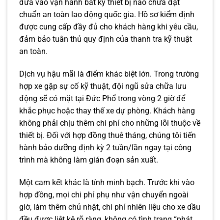
đưa vào vận hành bất kỳ thiết bị nào chưa đạt
chuẩn an toàn lao động quốc gia. Hồ sơ kiểm định
được cung cấp đầy đủ cho khách hàng khi yêu cầu,
đảm bảo tuân thủ quy định của thanh tra kỹ thuật
an toàn.
Dịch vụ hậu mãi là điểm khác biệt lớn. Trong trường
hợp xe gặp sự cố kỹ thuật, đội ngũ sửa chữa lưu
động sẽ có mặt tại Đức Phổ trong vòng 2 giờ để
khắc phục hoặc thay thế xe dự phòng. Khách hàng
không phải chịu thêm chi phí cho những lỗi thuộc về
thiết bị. Đối với hợp đồng thuê tháng, chúng tôi tiến
hành bảo dưỡng định kỳ 2 tuần/lần ngay tại công
trình mà không làm gián đoạn sản xuất.
Một cam kết khác là tính minh bạch. Trước khi vào
hợp đồng, mọi chi phí phụ như vận chuyển ngoài
giờ, làm thêm chủ nhật, chi phí nhiên liệu cho xe dầu
đều được liệt kê rõ ràng, không có tình trạng “phát