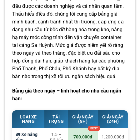
đầu được các doanh nghiệp và cá nhân quan tâm.
Thấu hiểu điều đó, chúng tôi cung cấp bảng giá
minh bạch, cạnh tranh nhất thị trường, đáp ứng đa
dạng nhu cầu từ bốc dỡ hàng hóa trong kho, nâng
hạ máy móc công trình đến vận chuyển container
tại cảng Sa Huỳnh. Mức giá được niêm yết rõ ràng
theo ngày và theo tháng, đặc biệt ưu đãi sâu cho
hợp đồng dài hạn, giúp khách hàng tại các phường
Phổ Thạnh, Phổ Châu, Phổ Khánh hay bất kỳ địa
bàn nào trong thị xã tối ưu ngân sách hiệu quả.
Bảng giá theo ngày – linh hoạt cho nhu cầu ngắn
hạn:
LOẠI XE
TẢI
GIÁ/NGÀY
GIÁ/NGÀY
NÂNG
TRỌNG
(8H)
(24H)
🚛 Xe nâng
1.5 –
700.000đ
1.200.000đ
dầu
3.5 tấn