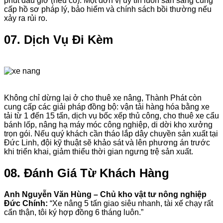
phút đầu giờ (nếu có). Một đơn vị uy tín luôn sẵn sàng cung
cấp hồ sơ pháp lý, bảo hiểm và chính sách bồi thường nếu
xảy ra rủi ro.
07. Dịch Vụ Đi Kèm
Không chỉ dừng lại ở cho thuê xe nâng, Thành Phát còn
cung cấp các giải pháp đồng bộ: vận tải hàng hóa bằng xe
tải từ 1 đến 15 tấn, dịch vụ bốc xếp thủ công, cho thuê xe cẩu
bánh lốp, nâng hạ máy móc công nghiệp, di dời kho xưởng
trọn gói. Nếu quý khách cần tháo lắp dây chuyền sản xuất tại
Đức Linh, đội kỹ thuật sẽ khảo sát và lên phương án trước
khi triển khai, giảm thiểu thời gian ngưng trệ sản xuất.
08. Đánh Giá Từ Khách Hàng
Anh Nguyễn Văn Hùng – Chủ kho vật tư nông nghiệp
Đức Chính:
“Xe nâng 5 tấn giao siêu nhanh, tài xế chạy rất
cẩn thận, tôi ký hợp đồng 6 tháng luôn.”