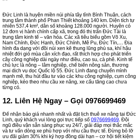
Đức Linh là huyện miền núi phía tây tỉnh Bình Thuận, cách
trung tâm thành phố Phan Thiết khoảng 140 km. Diện tích tự
nhiên 537,4 km², dân số khoảng 128.000 người. Huyện có
12 đơn vị hành chính cấp xã, trong đó thị trấn Đức Tài là
trung tâm kinh tế – văn hóa. Các xã tiêu biểu gồm Võ Xu,
Nam Chính, Đức Hạnh, Đức Chính, Mê Pu, Đức Tín,… Địa
hình đa dạng với đồi núi xen kẽ thung lũng phù sa, khí hậu
nhiệt đới gió mùa cận xích đạo, rất thích hợp cho phát triển
cây công nghiệp dài ngày như điều, cao su, cà phê. Kinh tế
chủ lực là nông – lâm nghiệp, chế biến nông sản, thương
mại dịch vụ dọc Quốc lộ 55. Đức Linh đang chuyển mình
mạnh mẽ, thu hút đầu tư vào các khu công nghiệp, cụm công
nghiệp, kéo theo nhu cầu xe nâng, xe cẩu tăng cao chưa
từng có.
12. Liên Hệ Ngay – Gọi 0976699469
Để nhận báo giá nhanh nhất và đặt lịch thuê xe nâng tại Đức
Linh, quý khách vui lòng gọi trực tiếp số
0976699469
. Đội
ngũ điều vận sẵn sàng phục vụ 24/7, giải đáp mọi thắc mắc
và tư vấn dòng xe phù hợp với nhu cầu thực tế. Đừng bỏ lỡ
ưu đãi giảm 30% khi ký hợp đồng dài hạn – cơ hội tiết kiệm