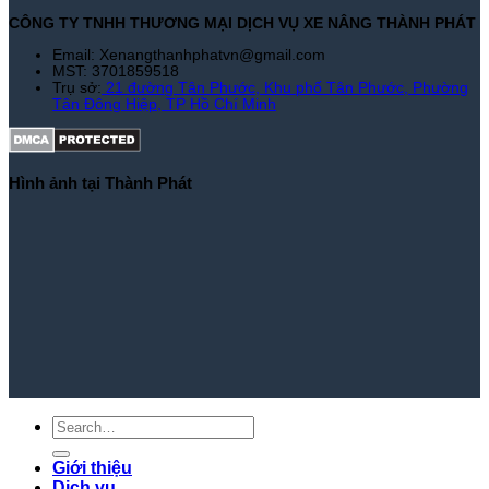
CÔNG TY TNHH THƯƠNG MẠI DỊCH VỤ XE NÂNG THÀNH PHÁT
Email: Xenangthanhphatvn@gmail.com
MST: 3701859518
Trụ sở:
21 đường Tân Phước, Khu phố Tân Phước, Phường
Tân Đông Hiệp, TP Hồ Chí Minh
Hình ảnh tại Thành Phát
Giới thiệu
Dịch vụ