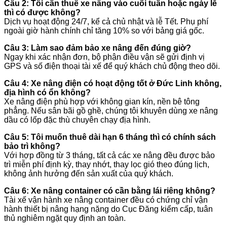
Câu 2: Tôi cần thuê xe nâng vào cuối tuần hoặc ngày lễ
thì có được không?
Dịch vụ hoạt động 24/7, kể cả chủ nhật và lễ Tết. Phụ phí
ngoài giờ hành chính chỉ tăng 10% so với bảng giá gốc.
Câu 3: Làm sao đảm bảo xe nâng đến đúng giờ?
Ngay khi xác nhận đơn, bộ phận điều vận sẽ gửi định vị
GPS và số điện thoại tài xế để quý khách chủ động theo dõi.
Câu 4: Xe nâng điện có hoạt động tốt ở Đức Linh không,
địa hình có ổn không?
Xe nâng điện phù hợp với không gian kín, nền bê tông
phẳng. Nếu sân bãi gồ ghề, chúng tôi khuyên dùng xe nâng
dầu có lốp đặc thù chuyên chạy địa hình.
Câu 5: Tôi muốn thuê dài hạn 6 tháng thì có chính sách
bảo trì không?
Với hợp đồng từ 3 tháng, tất cả các xe nâng đều được bảo
trì miễn phí định kỳ, thay nhớt, thay lọc gió theo đúng lịch,
không ảnh hưởng đến sản xuất của quý khách.
Câu 6: Xe nâng container có cần bằng lái riêng không?
Tài xế vận hành xe nâng container đều có chứng chỉ vận
hành thiết bị nâng hạng nặng do Cục Đăng kiểm cấp, tuân
thủ nghiêm ngặt quy định an toàn.