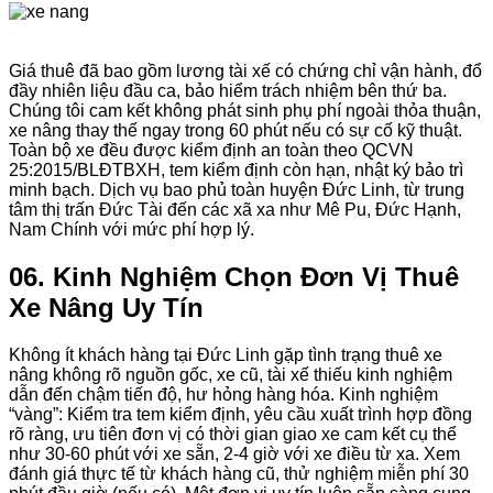
Giá thuê đã bao gồm lương tài xế có chứng chỉ vận hành, đổ
đầy nhiên liệu đầu ca, bảo hiểm trách nhiệm bên thứ ba.
Chúng tôi cam kết không phát sinh phụ phí ngoài thỏa thuận,
xe nâng thay thế ngay trong 60 phút nếu có sự cố kỹ thuật.
Toàn bộ xe đều được kiểm định an toàn theo QCVN
25:2015/BLĐTBXH, tem kiểm định còn hạn, nhật ký bảo trì
minh bạch. Dịch vụ bao phủ toàn huyện Đức Linh, từ trung
tâm thị trấn Đức Tài đến các xã xa như Mê Pu, Đức Hạnh,
Nam Chính với mức phí hợp lý.
06. Kinh Nghiệm Chọn Đơn Vị Thuê
Xe Nâng Uy Tín
Không ít khách hàng tại Đức Linh gặp tình trạng thuê xe
nâng không rõ nguồn gốc, xe cũ, tài xế thiếu kinh nghiệm
dẫn đến chậm tiến độ, hư hỏng hàng hóa. Kinh nghiệm
“vàng”: Kiểm tra tem kiểm định, yêu cầu xuất trình hợp đồng
rõ ràng, ưu tiên đơn vị có thời gian giao xe cam kết cụ thể
như 30-60 phút với xe sẵn, 2-4 giờ với xe điều từ xa. Xem
đánh giá thực tế từ khách hàng cũ, thử nghiệm miễn phí 30