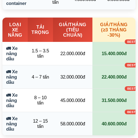
tấn
container
LOẠI
GIÁ/THÁNG
GIÁ/THÁNG
TẢI
XE
(TIÊU
(≥3 THÁNG
TRỌNG
NÂNG
CHUẨN)
-30%)
🚛 Xe
1.5 – 3.5
nâng
22.000.000đ
15.400.000đ
tấn
dầu
🚛 Xe
nâng
4 – 7 tấn
32.000.000đ
22.400.000đ
dầu
🚛 Xe
8 – 10
nâng
45.000.000đ
31.500.000đ
tấn
dầu
🚛 Xe
12 – 15
nâng
58.000.000đ
40.600.000đ
tấn
dầu