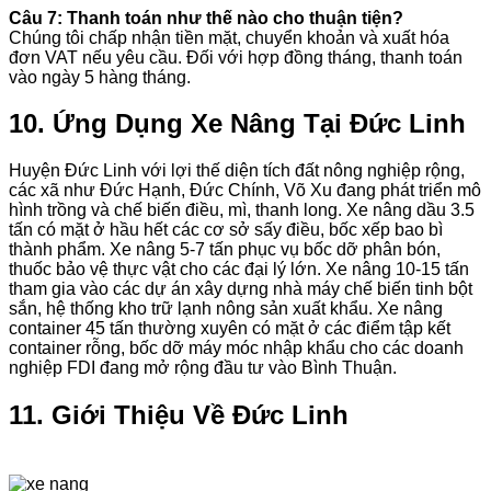
Câu 7: Thanh toán như thế nào cho thuận tiện?
Chúng tôi chấp nhận tiền mặt, chuyển khoản và xuất hóa
đơn VAT nếu yêu cầu. Đối với hợp đồng tháng, thanh toán
vào ngày 5 hàng tháng.
10. Ứng Dụng Xe Nâng Tại Đức Linh
Huyện Đức Linh với lợi thế diện tích đất nông nghiệp rộng,
các xã như Đức Hạnh, Đức Chính, Võ Xu đang phát triển mô
hình trồng và chế biến điều, mì, thanh long. Xe nâng dầu 3.5
tấn có mặt ở hầu hết các cơ sở sấy điều, bốc xếp bao bì
thành phẩm. Xe nâng 5-7 tấn phục vụ bốc dỡ phân bón,
thuốc bảo vệ thực vật cho các đại lý lớn. Xe nâng 10-15 tấn
tham gia vào các dự án xây dựng nhà máy chế biến tinh bột
sắn, hệ thống kho trữ lạnh nông sản xuất khẩu. Xe nâng
container 45 tấn thường xuyên có mặt ở các điểm tập kết
container rỗng, bốc dỡ máy móc nhập khẩu cho các doanh
nghiệp FDI đang mở rộng đầu tư vào Bình Thuận.
11. Giới Thiệu Về Đức Linh