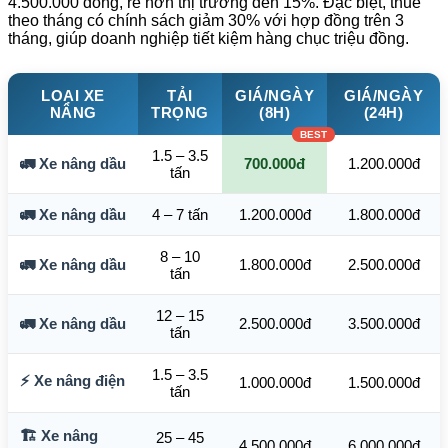
4.500.000 đồng, rẻ hơn thị trường đến 15%. Đặc biệt, thuê
theo tháng có chính sách giảm 30% với hợp đồng trên 3
tháng, giúp doanh nghiệp tiết kiệm hàng chục triệu đồng.
LOẠI XE
TẢI
GIÁ/NGÀY
GIÁ/NGÀY
NÂNG
TRỌNG
(8H)
(24H)
1.5 – 3.5
🚛 Xe nâng dầu
700.000đ
1.200.000đ
tấn
🚛 Xe nâng dầu
4 – 7 tấn
1.200.000đ
1.800.000đ
8 – 10
🚛 Xe nâng dầu
1.800.000đ
2.500.000đ
tấn
12 – 15
🚛 Xe nâng dầu
2.500.000đ
3.500.000đ
tấn
1.5 – 3.5
⚡ Xe nâng điện
1.000.000đ
1.500.000đ
tấn
🏗️ Xe nâng
25 – 45
4.500.000đ
6.000.000đ