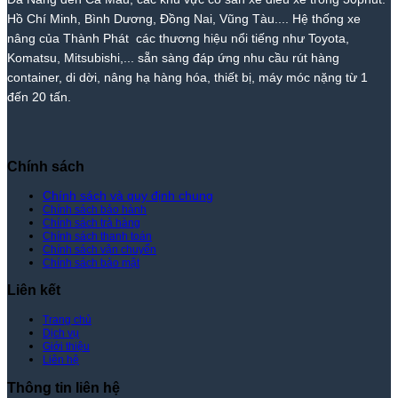
Phát
Nhất
Lệ
Phát
Thị
–
Hồ Chí Minh, Bình Dương, Đồng Nai, Vũng Tàu.... Hệ thống xe
Trường
Giá
nâng của Thành Phát các thương hiệu nổi tiếng như Toyota,
–
Rẻ
Komatsu, Mitsubishi,... sẵn sàng đáp ứng nhu cầu rút hàng
Giá
Nhất
container, di dời, nâng hạ hàng hóa, thiết bị, máy móc nặng từ 1
Tốt
Thị
đến 20 tấn.
Nhất
Trường
|
–
Xe
Giá
Nâng
Tốt
Thành
Nhất
Chính sách
Phát
|
Xe
Chính sách và quy định chung
Chính sách bảo hành
Nâng
Chính sách trả hàng
Thành
Chính sách thanh toán
Phát
Chính sách vận chuyển
Chính sách bảo mật
Liên kết
Trang chủ
Dịch vụ
Giới thiệu
Liên hệ
Thông tin liên hệ