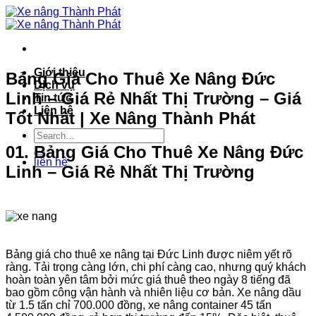
Bỏ
qua
nội
dung
Giới thiệu
Bảng Giá Cho Thuê Xe Nâng Đức
Dịch vụ
Linh – Giá Rẻ Nhất Thị Trường – Giá
Tin tức
Liên hệ
Tốt Nhất | Xe Nâng Thành Phát
01. Bảng Giá Cho Thuê Xe Nâng Đức
liên hệ
Linh – Giá Rẻ Nhất Thị Trường
Bảng giá cho thuê xe nâng tại Đức Linh được niêm yết rõ
ràng. Tải trọng càng lớn, chi phí càng cao, nhưng quý khách
hoàn toàn yên tâm bởi mức giá thuê theo ngày 8 tiếng đã
bao gồm công vận hành và nhiên liệu cơ bản. Xe nâng dầu
từ 1.5 tấn chỉ 700.000 đồng, xe nâng container 45 tấn