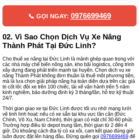
0976699469
📞 GỌI NGAY:
02. Vì Sao Chọn Dịch Vụ Xe Nâng
Thành Phát Tại Đức Linh?
Cho thuê xe nâng tại Đức Linh là mảnh ghép quan trọng với
các nhà máy chế biến nông sản, kho bãi logistics, công trình
xây dựng đang phát triển mạnh tại huyện. Chọn dịch vụ xe
nâng Thành Phát không đơn thuần là thuê một phương tiện,
mà là lựa chọn giải pháp nâng hạ toàn diện dựa trên các giá
trị cốt lõi: đội xe trên 100 chiếc, tài xế vận hành trên 5 năm
kinh nghiệm, bảo dưỡng định kỳ 3 tháng/lần, hỗ trợ kỹ thuật
24/7.
Thời gian giao xe tại Đức Linh được tối ưu nhờ mạng lưới
vệ tinh linh hoạt: nếu có xe sẵn tại khu vực lân cận (Đức
Chính, Võ Xu, Nam Chính), thời gian có mặt chỉ 30-60 phút.
Trường hợp điều từ depot trung tâm, thời gian từ 2 đến 4
giờ. Dù khoảng cách địa lý có xa xôi, cam kết giao đúng giờ
luôn được đặt lên hàng đầu. Đừng quên gọi
0976699469
để