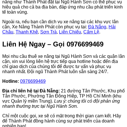
nâng như Thành Phát đặt tại Ngũ Hành Sơn có thể phục vụ
hiệu quả cho cả ba địa bàn, đáp ứng nhu cầu phát triển kinh
tế toàn vùng.
Ngoài ra, nếu bạn cần dịch vụ xe nâng tại các khu vực lân
cận, Xe Nâng Thành Phát còn phục vụ tại:
Đà Nẵng
,
Hải
Châu
,
Thanh Khê
,
Sơn Trà
,
Liên Chiểu
,
Cẩm Lệ
.
Liên Hệ Ngay – Gọi 0976699469
Mọi nhu cầu thuê xe nâng tại Ngũ Hành Sơn và các quận lân
cận, xin vui lòng liên hệ trực tiếp qua hotline hoặc đến địa
chỉ giao dịch của chúng tôi để được tư vấn và phục vụ
nhanh nhất. Đội ngũ Thành Phát luôn sẵn sàng 24/7.
Hotline:
0976699469
Địa chỉ liên hệ tại Đà Nẵng:
21 đường Tân Phước, Khu phố
Tân Phước, Phường Tân Đông Hiệp, TP Hồ Chí Minh (khu
vực Quản lý miền Trung).
Lưu ý: chúng tôi có đội phản ứng
nhanh thường trực tại Ngũ Hành Sơn.
Chỉ một cuộc gọi, xe sẽ có mặt trong thời gian cam kết. Hãy
để Thành Phát đồng hành cùng sự phát triển của doanh
nghiệp bạn!