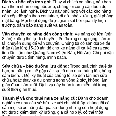
Dịch vụ bốc xếp trọn gói:
Thay vì chỉ có xe nâng, nếu bạn
cần thêm nhân công bốc xếp, chúng tôi cung cấp luôn đội
nhân lực lành nghề. Dịch vụ này phù hợp với các kho hàng
cần xếp dỡ gấp theo container, di dời nhà xưởng, giải phóng
mặt bằng. Mọi hoạt động được giám sát bởi quản lý hiện
trường, đảm bảo năng suất và an toàn.
Vận chuyển xe nâng đến công trình:
Xe nâng cỡ lớn (trên
8 tấn) không thể tự di chuyển trên đường công cộng, cần xe
tải chuyên dụng để vận chuyển. Chúng tôi có sẵn đội xe tải
thấp (sàn lùn) 15-20 tấn để chở xe nâng đi xa, kể cả ra các
tỉnh lân cận như Quảng Nam (Điện Bàn, Hội An). Chi phí vận
chuyển được tính riêng, minh bạch.
Sửa chữa – bảo dưỡng lưu động:
Trong quá trình thuê dài
hạn, xe nâng có thể gặp các sự cố nhỏ như thủng lốp, hỏng
cảm biến… Đội kỹ thuật của chúng tôi sẽ đến tận nơi sửa
chữa hoặc thay xe dự phòng trong vòng 2 giờ, không làm
gián đoạn sản xuất. Dịch vụ này hoàn toàn miễn phí trong
suốt thời gian thuê.
Thanh lý và cho thuê mua xe nâng cũ:
Dành cho doanh
nghiệp có nhu cầu sở hữu xe với chi phí thấp, chúng tôi có
sẵn một số xe nâng đã qua sử dụng nhưng còn hoạt động
tốt, được kiểm định kỹ lưỡng, giá cả hợp lý, có thể thỏa