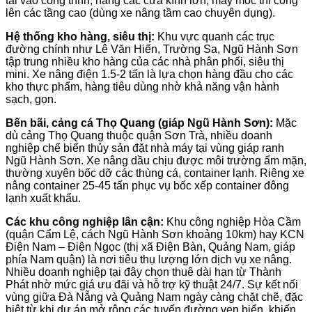
tải vào công trình, nâng các cửa kính lớn, máy móc thi công
lên các tầng cao (dùng xe nâng tầm cao chuyên dụng).
Hệ thống kho hàng, siêu thị:
Khu vực quanh các trục
đường chính như Lê Văn Hiến, Trường Sa, Ngũ Hành Sơn
tập trung nhiều kho hàng của các nhà phân phối, siêu thị
mini. Xe nâng điện 1.5-2 tấn là lựa chọn hàng đầu cho các
kho thực phẩm, hàng tiêu dùng nhờ khả năng vận hành
sạch, gọn.
Bến bãi, cảng cá Thọ Quang (giáp Ngũ Hành Sơn):
Mặc
dù cảng Thọ Quang thuộc quận Sơn Trà, nhiều doanh
nghiệp chế biến thủy sản đặt nhà máy tại vùng giáp ranh
Ngũ Hành Sơn. Xe nâng dầu chịu được môi trường ẩm mặn,
thường xuyên bốc dỡ các thùng cá, container lạnh. Riêng xe
nâng container 25-45 tấn phục vụ bốc xếp container đông
lạnh xuất khẩu.
Các khu công nghiệp lân cận:
Khu công nghiệp Hòa Cầm
(quận Cẩm Lệ, cách Ngũ Hành Sơn khoảng 10km) hay KCN
Điện Nam – Điện Ngọc (thị xã Điện Bàn, Quảng Nam, giáp
phía Nam quận) là nơi tiêu thụ lượng lớn dịch vụ xe nâng.
Nhiều doanh nghiệp tại đây chọn thuê dài hạn từ Thành
Phát nhờ mức giá ưu đãi và hỗ trợ kỹ thuật 24/7. Sự kết nối
vùng giữa Đà Nẵng và Quảng Nam ngày càng chặt chẽ, đặc
biệt từ khi dự án mở rộng các tuyến đường ven biển, khiến