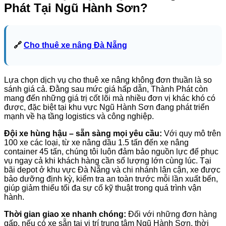
Phát Tại Ngũ Hành Sơn?
🔗
Cho thuê xe nâng Đà Nẵng
Lựa chọn dịch vụ cho thuê xe nâng không đơn thuần là so
sánh giá cả. Đằng sau mức giá hấp dẫn, Thành Phát còn
mang đến những giá trị cốt lõi mà nhiều đơn vị khác khó có
được, đặc biệt tại khu vực Ngũ Hành Sơn đang phát triển
mạnh về hạ tầng logistics và công nghiệp.
Đội xe hùng hậu – sẵn sàng mọi yêu cầu:
Với quy mô trên
100 xe các loại, từ xe nâng dầu 1.5 tấn đến xe nâng
container 45 tấn, chúng tôi luôn đảm bảo nguồn lực để phục
vụ ngay cả khi khách hàng cần số lượng lớn cùng lúc. Tại
bãi depot ở khu vực Đà Nẵng và chi nhánh lân cận, xe được
bảo dưỡng định kỳ, kiểm tra an toàn trước mỗi lần xuất bến,
giúp giảm thiểu tối đa sự cố kỹ thuật trong quá trình vận
hành.
Thời gian giao xe nhanh chóng:
Đối với những đơn hàng
gấp, nếu có xe sẵn tại vị trí trung tâm Ngũ Hành Sơn, thời