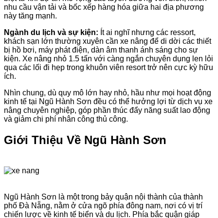
nhu cầu vận tải và bốc xếp hàng hóa giữa hai địa phương
này tăng mạnh.
Ngành du lịch và sự kiện:
Ít ai nghĩ nhưng các ressort,
khách sạn lớn thường xuyên cần xe nâng để di dời các thiết
bị hồ bơi, máy phát điện, dàn âm thanh ánh sáng cho sự
kiện. Xe nâng nhỏ 1.5 tấn với càng ngắn chuyên dụng len lỏi
qua các lối đi hẹp trong khuôn viên resort trở nên cực kỳ hữu
ích.
Nhìn chung, dù quy mô lớn hay nhỏ, hầu như mọi hoạt động
kinh tế tại Ngũ Hành Sơn đều có thể hưởng lợi từ dịch vụ xe
nâng chuyên nghiệp, góp phần thúc đẩy năng suất lao động
và giảm chi phí nhân công thủ công.
Giới Thiệu Về Ngũ Hành Sơn
Ngũ Hành Sơn là một trong bảy quận nội thành của thành
phố Đà Nẵng, nằm ở cửa ngõ phía đông nam, nơi có vị trí
chiến lược về kinh tế biển và du lịch. Phía bắc quận giáp