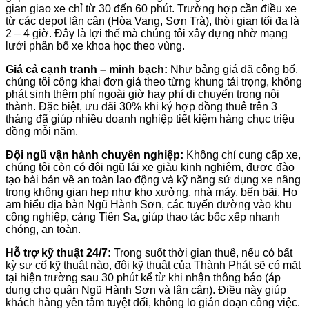
gian giao xe chỉ từ 30 đến 60 phút. Trường hợp cần điều xe
từ các depot lân cận (Hòa Vang, Sơn Trà), thời gian tối đa là
2 – 4 giờ. Đây là lợi thế mà chúng tôi xây dựng nhờ mạng
lưới phân bổ xe khoa học theo vùng.
Giá cả cạnh tranh – minh bạch:
Như bảng giá đã công bố,
chúng tôi công khai đơn giá theo từng khung tải trọng, không
phát sinh thêm phí ngoài giờ hay phí di chuyển trong nội
thành. Đặc biệt, ưu đãi 30% khi ký hợp đồng thuê trên 3
tháng đã giúp nhiều doanh nghiệp tiết kiệm hàng chục triệu
đồng mỗi năm.
Đội ngũ vận hành chuyên nghiệp:
Không chỉ cung cấp xe,
chúng tôi còn có đội ngũ lái xe giàu kinh nghiệm, được đào
tạo bài bản về an toàn lao động và kỹ năng sử dụng xe nâng
trong không gian hẹp như kho xưởng, nhà máy, bến bãi. Họ
am hiểu địa bàn Ngũ Hành Sơn, các tuyến đường vào khu
công nghiệp, cảng Tiên Sa, giúp thao tác bốc xếp nhanh
chóng, an toàn.
Hỗ trợ kỹ thuật 24/7:
Trong suốt thời gian thuê, nếu có bất
kỳ sự cố kỹ thuật nào, đội kỹ thuật của Thành Phát sẽ có mặt
tại hiện trường sau 30 phút kể từ khi nhận thông báo (áp
dụng cho quận Ngũ Hành Sơn và lân cận). Điều này giúp
khách hàng yên tâm tuyệt đối, không lo gián đoạn công việc.