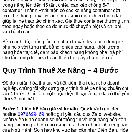
trọng nâng lên đến 45 tấn, chiều cao xếp chồng 5-7
container. Thành Phát hiện có các xe nâng container đời
mới, hệ thống thủy lực ổn định, cabin điều khiển hiện đại
giúp lái xe thao tác chính xác. Giá thuê container thường tính
theo ngày hoặc theo ca do mức độ chuyên biệt và chi phí
vận hành cao.
Bên cạnh đó, chúng tôi còn nhận tư vấn lựa chọn dòng xe
phù hợp với từng mặt bằng, chiều cao nâng, khối lượng
hàng hóa thực tế, đảm bảo khách hàng không phải trả phí
cho tải trọng dư thừa hoặc thiếu hụt gây chậm tiến độ.
Quy Trình Thuê Xe Nâng – 4 Bước
Để đơn giản hóa thủ tục và tiết kiệm thời gian cho doanh
nghiệp, chúng tôi xây dựng quy trình thuê xe nâng chuẩn chỉ
với 4 bước. Chỉ cần một cuộc điện thoại là bạn đã có thể yên
tâm về mọi mặt.
Bước 1: Liên hệ báo giá và tư vấn.
Quý khách gọi đến
hotline
0976699469
hoặc gửi yêu cầu qua Zalo, website.
Nhân viên kinh doanh sẽ hỏi thông tin về loại hàng hóa cần
nâng, tải trọng, chiều cao nâng, địa điểm (thuộc phường nào
của Ngũ Hành Sơn hay khu vực lân cận như Điện Bàn, Hòa