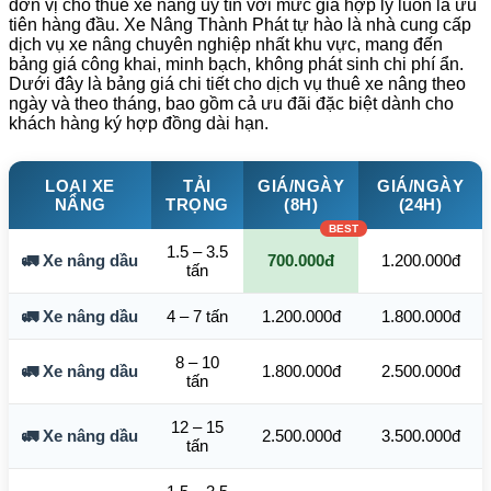
đơn vị cho thuê xe nâng uy tín với mức giá hợp lý luôn là ưu
tiên hàng đầu. Xe Nâng Thành Phát tự hào là nhà cung cấp
dịch vụ xe nâng chuyên nghiệp nhất khu vực, mang đến
bảng giá công khai, minh bạch, không phát sinh chi phí ẩn.
Dưới đây là bảng giá chi tiết cho dịch vụ thuê xe nâng theo
ngày và theo tháng, bao gồm cả ưu đãi đặc biệt dành cho
khách hàng ký hợp đồng dài hạn.
LOẠI XE
TẢI
GIÁ/NGÀY
GIÁ/NGÀY
NÂNG
TRỌNG
(8H)
(24H)
1.5 – 3.5
🚛 Xe nâng dầu
700.000đ
1.200.000đ
tấn
🚛 Xe nâng dầu
4 – 7 tấn
1.200.000đ
1.800.000đ
8 – 10
🚛 Xe nâng dầu
1.800.000đ
2.500.000đ
tấn
12 – 15
🚛 Xe nâng dầu
2.500.000đ
3.500.000đ
tấn