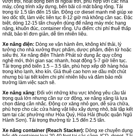
vượt trội, hoạt động bền bỉ ngoài trời, phù hợp với các nhà
máy, công trình xây dựng, bến bãi có mặt bằng rộng. Tải
trọng từ 1.5 tấn đến 15 tấn. Động cơ diesel mạnh mẽ giúp xe
leo dốc tốt, làm việc liên tục 8-12 giờ mà không cần sạc. Đặc
biệt, dòng 12-15 tấn chuyên dùng để nâng máy móc hạng
nặng, khuôn đúc, container rỗng. Ưu điểm: chi phí thuê thấp
nhất, bảo trì đơn giản, dễ tìm nhiên liệu.
Xe nâng điện:
Dòng xe vận hành êm, không khí thải, lý
tưởng cho nhà xưởng thực phẩm, dược phẩm, điện tử hoặc
siêu thị. Xe nâng điện Thành Phát sử dụng ắc quy công
nghệ mới, thời gian sạc nhanh, hoạt động 5-7 giờ liên tục.
Tải trọng phổ biến 1.5 – 3.5 tấn, phù hợp xếp dỡ hàng hóa
trong kho lạnh, kho kín. Giá thuê cao hơn xe dầu một chút
nhưng bù lại tiết kiệm chi phí nhiên liệu và đảm bảo môi
trường làm việc sạch sẽ.
Xe nâng xăng:
Đối với những khu vực không yêu cầu tải
trọng quá lớn nhưng cần sự cơ động, xe nâng xăng là lựa
chọn đáng cân nhắc. Động cơ xăng nhỏ gọn, dễ sửa chữa,
phù hợp cho các cửa hàng vật liệu xây dựng nhỏ, bãi tập kết
tạm tại các phường như Hòa Quý, Hòa Hải (thuộc quận Ngũ
Hành Sơn). Tải trọng thường từ 1.5 đến 2.5 tấn.
Xe nâng container (Reach Stacker):
Dòng xe chuyên dụng
bốc dỡ container loại 20-40 feet tại các cảng, ICD, depot. Tải