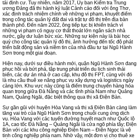
tái định cư. Tuy nhiên, năm 2017, Ủy ban Kiểm tra Trung
ương Đảng đã thi hành kỷ luật Cảnh cáo đối với ông Thơ,
xác định trách nhiệm chính về những vi phạm, khuyết điểm
trong công tác quản lý đất đai và trật tự đô thị trên địa bàn
thành phố. Đến năm 2022, ông tiếp tục bị khiển trách vì
những vi phạm có nguy cơ thất thoát lớn ngân sách nhà
nước, gây dư luận bức xúc. Những sự kiện này là bài học
quý cho công tác quản lý đô thị, ảnh hưởng đến tốc độ phát
triển bất động sản và niềm tin của nhà đầu tư tại Ngũ Hành
Sơn trong một giai đoạn.
Hiện nay, dưới sự điều hành mới, quận Ngũ Hành Sơn đang
phục hồi và bứt phá, tập trung phát triển du lịch sinh thái
biển, các dự án nhà ở cao cấp, khu đô thị FPT, cùng với đó
là nhu cầu thuê xe nâng phục vụ xây dựng và logistics ngày
càng lớn. Khu vực này cũng là điểm trung chuyển hàng hóa
quan trọng giữa Đà Nẵng và các tỉnh phía Nam như Quảng
Nam, Quảng Ngãi, đặc biệt thông qua thị xã Điện Bàn.
Sự gần gũi với huyện Hòa Vang và thị xã Điện Bàn càng làm
tăng vai trò của Ngũ Hành Sơn trong chuỗi cung ứng dịch
vụ. Hòa Vang với các tuyến đường huyết mạch như Quốc lộ
1A, cao tốc Đà Nẵng – Quảng Ngãi là cửa ngõ phía tây; Điện
Bàn với các khu công nghiệp Điện Nam – Điện Ngọc là vệ
tinh công nghiệp phía nam. Nhờ vậy, một đơn vị cho thuê xe