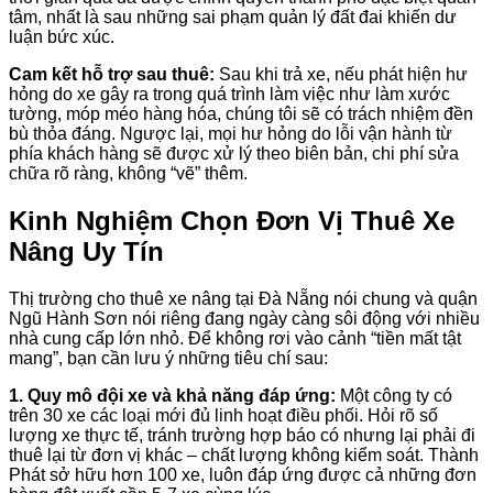
tâm, nhất là sau những sai phạm quản lý đất đai khiến dư
luận bức xúc.
Cam kết hỗ trợ sau thuê:
Sau khi trả xe, nếu phát hiện hư
hỏng do xe gây ra trong quá trình làm việc như làm xước
tường, móp méo hàng hóa, chúng tôi sẽ có trách nhiệm đền
bù thỏa đáng. Ngược lại, mọi hư hỏng do lỗi vận hành từ
phía khách hàng sẽ được xử lý theo biên bản, chi phí sửa
chữa rõ ràng, không “vẽ” thêm.
Kinh Nghiệm Chọn Đơn Vị Thuê Xe
Nâng Uy Tín
Thị trường cho thuê xe nâng tại Đà Nẵng nói chung và quận
Ngũ Hành Sơn nói riêng đang ngày càng sôi động với nhiều
nhà cung cấp lớn nhỏ. Để không rơi vào cảnh “tiền mất tật
mang”, bạn cần lưu ý những tiêu chí sau:
1. Quy mô đội xe và khả năng đáp ứng:
Một công ty có
trên 30 xe các loại mới đủ linh hoạt điều phối. Hỏi rõ số
lượng xe thực tế, tránh trường hợp báo có nhưng lại phải đi
thuê lại từ đơn vị khác – chất lượng không kiểm soát. Thành
Phát sở hữu hơn 100 xe, luôn đáp ứng được cả những đơn