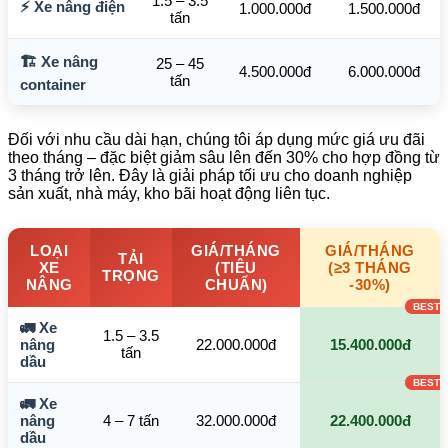
1.5 – 3.5
⚡ Xe nâng điện
1.000.000đ
1.500.000đ
tấn
🏗️ Xe nâng
25 – 45
4.500.000đ
6.000.000đ
tấn
container
Đối với nhu cầu dài hạn, chúng tôi áp dụng mức giá ưu đãi
theo tháng – đặc biệt giảm sâu lên đến 30% cho hợp đồng từ
3 tháng trở lên. Đây là giải pháp tối ưu cho doanh nghiệp
sản xuất, nhà máy, kho bãi hoạt động liên tục.
LOẠI
GIÁ/THÁNG
GIÁ/THÁNG
TẢI
XE
(TIÊU
(≥3 THÁNG
TRỌNG
NÂNG
CHUẨN)
-30%)
🚛 Xe
1.5 – 3.5
nâng
22.000.000đ
15.400.000đ
tấn
dầu
🚛 Xe
nâng
4 – 7 tấn
32.000.000đ
22.400.000đ
dầu