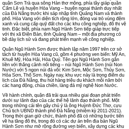
quận Sơn Trà qua sông Hàn thơ mộng, phía tây giáp quận
Cẩm Lệ và huyện Hòa Vang – huyện ngoại thành duy nhất
của Đà Nẵng trước khi sáp nhập tỉnh Quảng Nam và thành
phố. Hòa Vang với diện tích rộng lớn, đóng vai trò vùng đệm
xanh và cung cấp quỹ đất cho các khu công nghiệp, đô thị vệ
tinh. Đặc biệt, phía nam Ngũ Hành Sơn tiếp giáp trực tiếp
với thị xã Điện Bàn, tỉnh Quảng Nam – một địa phương có
bề dày lịch sử và đang phát triển mạnh về công nghiệp.
Quận Ngũ Hành Sơn được thành lập năm 1997 trên cơ sở
tách từ huyện Hòa Vang cũ, gồm 4 phường ven biển: Mỹ An,
Khuê Mỹ, Hòa Hải, Hòa Quý. Tên gọi Ngũ Hành Sơn gắn
liền với thắng cảnh nổi tiếng – núi Ngũ Hành Sơn (núi Non
Nước) với 5 ngọn núi đá vôi: Kim Sơn, Mộc Sơn, Thủy Sơn,
Hỏa Sơn, Thổ Sơn. Ngày nay, khu vực này là trọng điểm du
lịch của Đà Nẵng, thu hút hàng triệu du khách mỗi năm bởi
các hang động, chùa chiền, làng đá mỹ nghệ Non Nước.
Về hành chính, quận đã trải qua nhiều giai đoạn phát triển
dưới sự lãnh đạo của các thế hệ lãnh đạo thành phố. Một
trong những cái tên gây chú ý là ông Huỳnh Đức Thơ, cựu
Chủ tịch UBND thành phố Đà Nẵng (nhiệm kỳ 2011-2021).
Trong thời gian giữ chức, thành phố đã có những bước tiến
về hạ tầng đô thị, trong đó có các dự án trên địa bàn Ngũ
Hành Sơn như mở rộng đường ven biển, xây dựng các khu