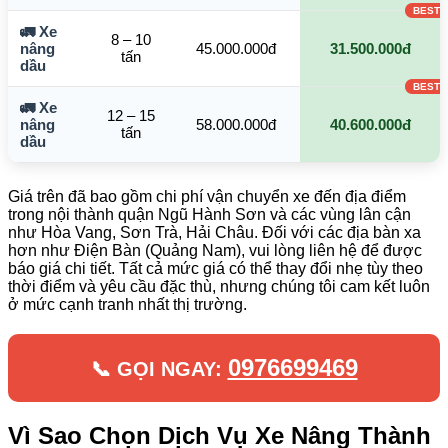
🚛 Xe
8 – 10
nâng
45.000.000đ
31.500.000đ
tấn
dầu
🚛 Xe
12 – 15
nâng
58.000.000đ
40.600.000đ
tấn
dầu
Giá trên đã bao gồm chi phí vận chuyển xe đến địa điểm
trong nội thành quận Ngũ Hành Sơn và các vùng lân cận
như Hòa Vang, Sơn Trà, Hải Châu. Đối với các địa bàn xa
hơn như Điện Bàn (Quảng Nam), vui lòng liên hệ để được
báo giá chi tiết. Tất cả mức giá có thể thay đổi nhẹ tùy theo
thời điểm và yêu cầu đặc thù, nhưng chúng tôi cam kết luôn
ở mức cạnh tranh nhất thị trường.
0976699469
📞 GỌI NGAY:
Vì Sao Chọn Dịch Vụ Xe Nâng Thành