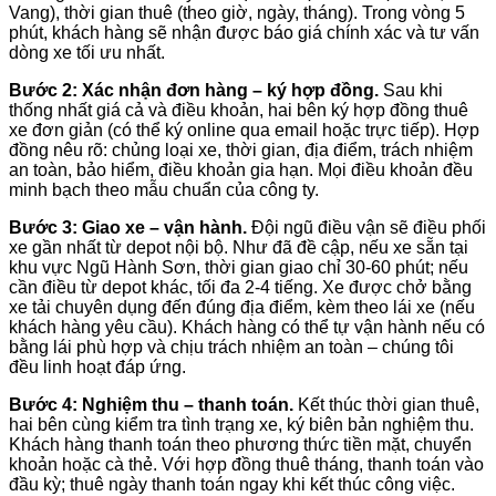
Vang), thời gian thuê (theo giờ, ngày, tháng). Trong vòng 5
phút, khách hàng sẽ nhận được báo giá chính xác và tư vấn
dòng xe tối ưu nhất.
Bước 2: Xác nhận đơn hàng – ký hợp đồng.
Sau khi
thống nhất giá cả và điều khoản, hai bên ký hợp đồng thuê
xe đơn giản (có thể ký online qua email hoặc trực tiếp). Hợp
đồng nêu rõ: chủng loại xe, thời gian, địa điểm, trách nhiệm
an toàn, bảo hiểm, điều khoản gia hạn. Mọi điều khoản đều
minh bạch theo mẫu chuẩn của công ty.
Bước 3: Giao xe – vận hành.
Đội ngũ điều vận sẽ điều phối
xe gần nhất từ depot nội bộ. Như đã đề cập, nếu xe sẵn tại
khu vực Ngũ Hành Sơn, thời gian giao chỉ 30-60 phút; nếu
cần điều từ depot khác, tối đa 2-4 tiếng. Xe được chở bằng
xe tải chuyên dụng đến đúng địa điểm, kèm theo lái xe (nếu
khách hàng yêu cầu). Khách hàng có thể tự vận hành nếu có
bằng lái phù hợp và chịu trách nhiệm an toàn – chúng tôi
đều linh hoạt đáp ứng.
Bước 4: Nghiệm thu – thanh toán.
Kết thúc thời gian thuê,
hai bên cùng kiểm tra tình trạng xe, ký biên bản nghiệm thu.
Khách hàng thanh toán theo phương thức tiền mặt, chuyển
khoản hoặc cà thẻ. Với hợp đồng thuê tháng, thanh toán vào
đầu kỳ; thuê ngày thanh toán ngay khi kết thúc công việc.