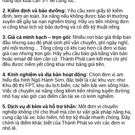
hàng đột xuất cần 5-7 xe cùng lúc.
2. Kiểm định và bảo dưỡng:
Yêu cầu xem giấy tờ kiểm
định, tem an toàn. Xe nâng nếu không được bảo trì thường
xuyên dễ gây tai nạn nghiêm trọng. Hãy ưu tiên những đơn
vị công khai lịch sử bảo dưỡng và có đội kỹ thuật riêng.
3. Giá cả minh bạch – trọn gói:
Nhiều nơi báo giá thấp ban
đầu nhưng sau đó phát sinh phí vận chuyển, phí ngày nghỉ,
phí môi trường… Tổng cộng có khi cao hơn cả đơn vị báo
giá cao nhưng trọn gói. Hãy yêu cầu báo giá bằng văn bản
hoặc email để làm căn cứ. Thành Phát cam kết mọi chi phí
đều được niêm yết công khai như bảng giá trên.
4. Kinh nghiệm và địa bàn hoạt động:
Chọn đơn vị am
hiểu địa hình Ngũ Hành Sơn, đặc biệt là các khu vực như
Khu đô thị FPT, khu du lịch biển, các bến bãi ven sông Hàn.
Việc di chuyển xe nâng cồng kềnh trên những tuyến đường
nhỏ hay vào giờ cao điểm cần lái xe có kinh nghiệm.
5. Dịch vụ đi kèm và hỗ trợ khẩn:
Một đơn vị chuyên
nghiệp không chỉ cho thuê mà còn tư vấn giải pháp nâng hạ,
cung cấp lái xe, bảo hiểm, hỗ trợ kỹ thuật nhanh chóng. Đây
chính là điểm khác biệt của Thành Phát so với các đơn vị
nhỏ lẻ.