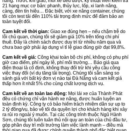
hãng. Trước khi giao, mỗi xe đều được kỹ thuật viên kiểm tra
21 hạng mục cơ bản: phanh, thủy lực, lốp, xi lanh nâng,
càng, đèn tín hiệu… Đặc biệt, với xe nâng container, chúng
tôi còn test tải đến 110% tải trọng định mức để đảm bảo an
toàn tuyệt đối.
Cam kết về thời gian:
Giao xe đúng hẹn – nếu chậm trễ do
lỗi chủ quan, chúng tôi sẽ giảm giá 10% trên tổng chi phí
thuê. Đây là chính sách được duy trì từ nhiều năm qua và
chưa bao giờ phải áp dụng vì tỉ lệ giao đúng giờ đạt 99,8%.
Cam kết về giá:
Công khai toàn bộ chi phí, không có phụ phí
giờ cao điểm, phí ngày lễ, phí môi trường… Báo giá qua
điện thoại là cố định, không thay đổi trừ khi yêu cầu công
việc thay đổi (ví dụ tăng tải trọng). Chúng tôi sẵn sàng so
sánh giá với bất kỳ đơn vị nào tại Đà Nẵng và cam kết giá
thấp hơn ít nhất 5% cho cùng chất lượng dịch vụ.
Cam kết về an toàn lao động:
Mọi lái xe của Thành Phát
đều có chứng chỉ vận hành xe nâng, được huấn luyện an
toàn định kỳ. Công ty có bảo hiểm trách nhiệm dân sự up to
2 tỷ đồng/vụ, bảo vệ tối đa quyền lợi cho khách hàng khi xảy
ra rủi ro ngoài ý muốn. Tại các công trình thuộc Ngũ Hành
Sơn, chúng tôi luôn tuân thủ nội quy an toàn của chủ đầu tư,
góp phần duy trì môi trường làm việc lành mạnh – điều mà
thời gian qua đã được chính quyền thành phố đặc biệt quan