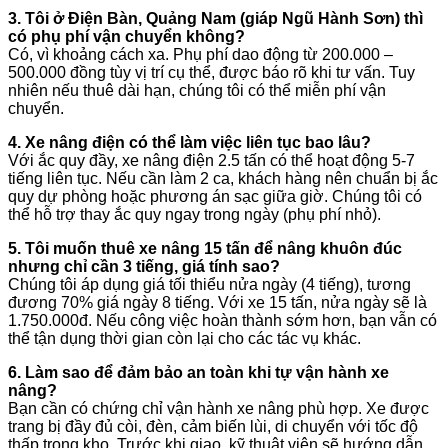
3. Tôi ở Điện Bàn, Quảng Nam (giáp Ngũ Hành Sơn) thì
có phụ phí vận chuyển không?
Có, vì khoảng cách xa. Phụ phí dao động từ 200.000 –
500.000 đồng tùy vị trí cụ thể, được báo rõ khi tư vấn. Tuy
nhiên nếu thuê dài hạn, chúng tôi có thể miễn phí vận
chuyển.
4. Xe nâng điện có thể làm việc liên tục bao lâu?
Với ắc quy đầy, xe nâng điện 2.5 tấn có thể hoạt động 5-7
tiếng liên tục. Nếu cần làm 2 ca, khách hàng nên chuẩn bị ắc
quy dự phòng hoặc phương án sạc giữa giờ. Chúng tôi có
thể hỗ trợ thay ắc quy ngay trong ngày (phụ phí nhỏ).
5. Tôi muốn thuê xe nâng 15 tấn để nâng khuôn đúc
nhưng chỉ cần 3 tiếng, giá tính sao?
Chúng tôi áp dụng giá tối thiểu nửa ngày (4 tiếng), tương
đương 70% giá ngày 8 tiếng. Với xe 15 tấn, nửa ngày sẽ là
1.750.000đ. Nếu công việc hoàn thành sớm hơn, bạn vẫn có
thể tận dụng thời gian còn lại cho các tác vụ khác.
6. Làm sao để đảm bảo an toàn khi tự vận hành xe
nâng?
Bạn cần có chứng chỉ vận hành xe nâng phù hợp. Xe được
trang bị đầy đủ còi, đèn, cảm biến lùi, di chuyển với tốc độ
thấp trong kho. Trước khi giao, kỹ thuật viên sẽ hướng dẫn