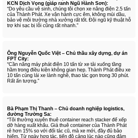
KCN Dịch Vọng (giáp ranh Ngũ Hành Sơn):
“Do yêu cầu vệ sinh, chúng tôi chọn xe nâng điện 2.5 tấn
của Thành Phát. Xe vận hành cực êm, không mùi dầu,
bảo vệ môi trường nhà xưởng rất tốt. Đội ngũ kỹ thuật hỗ
trợ khi sạc bị lỗi cũng rất nhanh.”
Ông Nguyễn Quốc Việt – Chủ thầu xây dựng, dự án
FPT City:
“Cần nâng máy phát điện 10 tấn từ xe tải xuống tầng
hầm trong điều kiện không gian hẹp. Thành Phát điều xe
10 tấn cùng lái xe lành nghề, thao tác gọn trong 30 phút.
Rất ấn tượng.”
Bà Phạm Thị Thanh – Chủ doanh nghiệp logistics,
đường Trường Sa:
“Tôi thường xuyên thuê container reach stacker để xếp
dỡ hàng xuất khẩu. Giá thuê container của Thành Phát
rẻ hơn 15% so với đối tác cũ, mà xe mới, đầy đủ bảo
hiểm. Từ ngày hợp tác, tiến độ cảng lúc nào cũng đảm