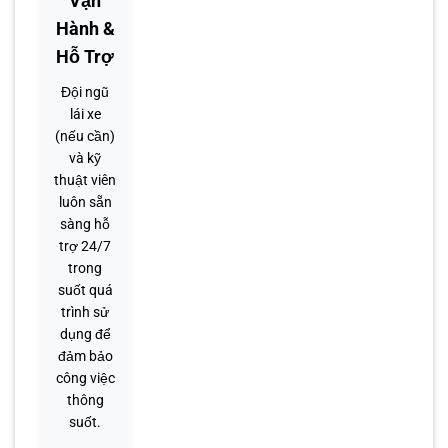
Vận
Hành &
Hỗ Trợ
Đội ngũ
lái xe
(nếu cần)
và kỹ
thuật viên
luôn sẵn
sàng hỗ
trợ 24/7
trong
suốt quá
trình sử
dụng để
đảm bảo
công việc
thông
suốt.