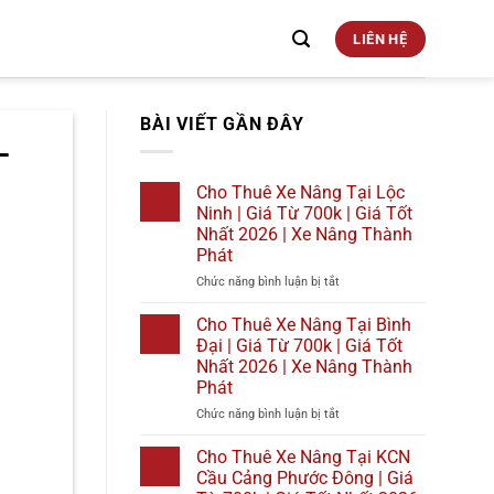
LIÊN HỆ
BÀI VIẾT GẦN ĐÂY
–
Cho Thuê Xe Nâng Tại Lộc
Ninh | Giá Từ 700k | Giá Tốt
Nhất 2026 | Xe Nâng Thành
Phát
ở
Chức năng bình luận bị tắt
Cho
Thuê
Cho Thuê Xe Nâng Tại Bình
Xe
Đại | Giá Từ 700k | Giá Tốt
Nâng
Nhất 2026 | Xe Nâng Thành
Tại
Phát
Lộc
Ninh
ở
Chức năng bình luận bị tắt
|
Cho
Giá
Thuê
Cho Thuê Xe Nâng Tại KCN
Từ
Xe
Cầu Cảng Phước Đông | Giá
700k
Nâng