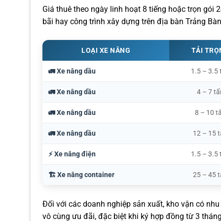
Giá thuê theo ngày linh hoạt 8 tiếng hoặc trọn gói 
bãi hay công trình xây dựng trên địa bàn Trảng Bàn
LOẠI XE NÂNG
TẢI TR
🚛 Xe nâng dầu
1.5 – 3.5 
🚛 Xe nâng dầu
4 – 7 tấ
🚛 Xe nâng dầu
8 – 10 t
🚛 Xe nâng dầu
12 – 15 
⚡ Xe nâng điện
1.5 – 3.5 
🏗️ Xe nâng container
25 – 45 
Đối với các doanh nghiệp sản xuất, kho vận có nhu 
vô cùng ưu đãi, đặc biệt khi ký hợp đồng từ 3 tháng