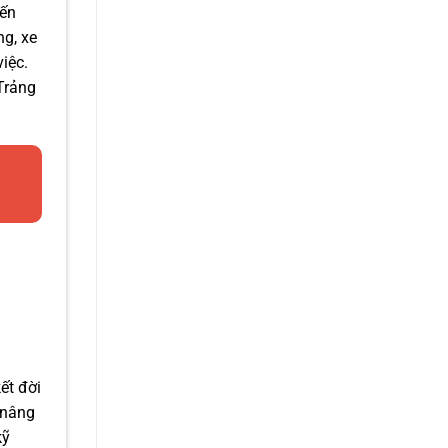
iến
ng, xe
iệc.
Trảng
ết đời
 nâng
kỹ