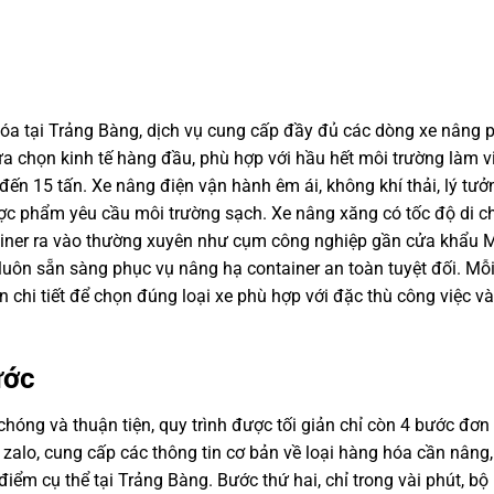
a tại Trảng Bàng, dịch vụ cung cấp đầy đủ các dòng xe nâng 
lựa chọn kinh tế hàng đầu, phù hợp với hầu hết môi trường làm v
n đến 15 tấn. Xe nâng điện vận hành êm ái, không khí thải, lý tưở
ợc phẩm yêu cầu môi trường sạch. Xe nâng xăng có tốc độ di c
ntainer ra vào thường xuyên như cụm công nghiệp gần cửa khẩu 
n luôn sẵn sàng phục vụ nâng hạ container an toàn tuyệt đối. Mỗ
 chi tiết để chọn đúng loại xe phù hợp với đặc thù công việc và
ước
chóng và thuận tiện, quy trình được tối giản chỉ còn 4 bước đơn 
 zalo, cung cấp các thông tin cơ bản về loại hàng hóa cần nâng,
a điểm cụ thể tại Trảng Bàng. Bước thứ hai, chỉ trong vài phút, b