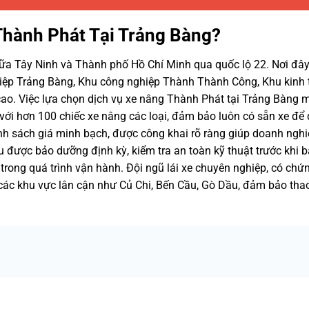
Thành Phát Tại Trảng Bàng?
i giữa Tây Ninh và Thành phố Hồ Chí Minh qua quốc lộ 22. Nơi đây
iệp Trảng Bàng, Khu công nghiệp Thành Thành Công, Khu kinh 
cao. Việc lựa chọn dịch vụ xe nâng Thành Phát tại Trảng Bàng
ậu với hơn 100 chiếc xe nâng các loại, đảm bảo luôn có sẵn xe để
nh sách giá minh bạch, được công khai rõ ràng giúp doanh nghi
u được bảo dưỡng định kỳ, kiểm tra an toàn kỹ thuật trước khi 
 trong quá trình vận hành. Đội ngũ lái xe chuyên nghiệp, có chứ
ác khu vực lân cận như Củ Chi, Bến Cầu, Gò Dầu, đảm bảo thao