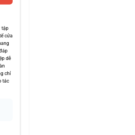
 tập
tế cửa
 mang
 đáp
ệp dễ
bàn
ng chỉ
 tác