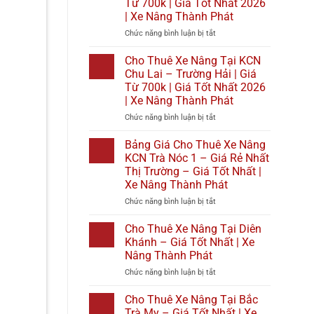
Từ 700k | Giá Tốt Nhất 2026
|
Tại
| Xe Nâng Thành Phát
Giá
Bình
Tốt
Đại
ở
Chức năng bình luận bị tắt
Nhất
|
Cho
2026
Giá
Thuê
Cho Thuê Xe Nâng Tại KCN
|
Từ
Xe
Chu Lai – Trường Hải | Giá
Xe
700k
Nâng
Từ 700k | Giá Tốt Nhất 2026
Nâng
|
Tại
| Xe Nâng Thành Phát
Thành
Giá
KCN
Phát
Tốt
Cầu
ở
Chức năng bình luận bị tắt
Nhất
Cảng
Cho
2026
Phước
Thuê
Bảng Giá Cho Thuê Xe Nâng
|
Đông
Xe
KCN Trà Nóc 1 – Giá Rẻ Nhất
Xe
|
Nâng
Thị Trường – Giá Tốt Nhất |
Nâng
Giá
Tại
Xe Nâng Thành Phát
Thành
Từ
KCN
Phát
700k
Chu
ở
Chức năng bình luận bị tắt
|
Lai
Bảng
Giá
–
Giá
Cho Thuê Xe Nâng Tại Diên
Tốt
Trường
Cho
Khánh – Giá Tốt Nhất | Xe
Nhất
Hải
Thuê
Nâng Thành Phát
2026
|
Xe
|
Giá
ở
Chức năng bình luận bị tắt
Nâng
Xe
Từ
Cho
KCN
Nâng
700k
Thuê
Trà
Cho Thuê Xe Nâng Tại Bắc
Thành
|
Xe
Nóc
Trà My – Giá Tốt Nhất | Xe