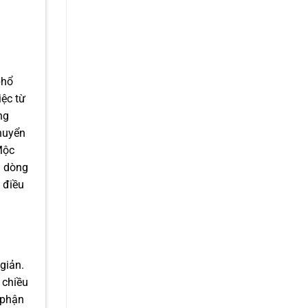
phổ
iệc từ
ng
huyển
Mộc
i dòng
 điều
giản.
 chiều
ộ phận