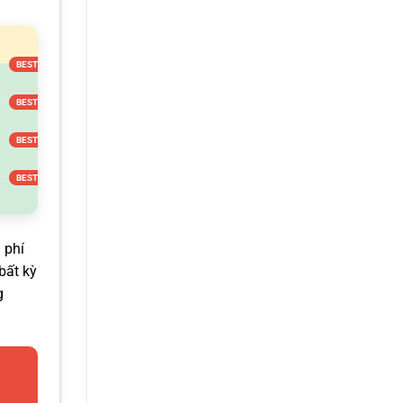
 phí
bất kỳ
g