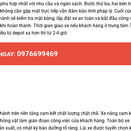
xe phù hợp nhất với nhu cầu và ngân sách. Bước thứ ba, hai bên t
không cần gặp mặt trực tiếp vẫn đảm bảo tính pháp lý. Cuối cù
ành sẽ kiểm tra mặt bằng, lắp đặt xe an toàn và bắt đầu công v
khi hoàn thành. Thời gian giao xe nếu khách hàng ở trung tâm 
ều từ depot xa hơn thì từ 2-4 giờ.
0976699469
 NGAY:
hành trên nền tảng cam kết chất lượng chặt chẽ. Xe nâng cam k
n hỏng vặt làm gián đoạn công việc của khách hàng. Toàn bộ xe
ản xuất, có nhật ký bảo dưỡng rõ ràng. Lái xe được tuyển chọn 