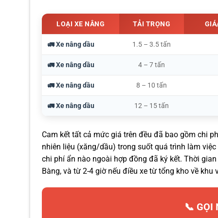
LOẠI XE NÂNG
TẢI TRỌNG
GIÁ
🚛 Xe nâng dầu
1.5 – 3.5 tấn
🚛 Xe nâng dầu
4 – 7 tấn
🚛 Xe nâng dầu
8 – 10 tấn
🚛 Xe nâng dầu
12 – 15 tấn
Cam kết tất cả mức giá trên đều đã bao gồm chi ph
nhiên liệu (xăng/dầu) trong suốt quá trình làm vi
chi phí ẩn nào ngoài hợp đồng đã ký kết. Thời gian
Bàng, và từ 2-4 giờ nếu điều xe từ tổng kho về khu 
📞 GỌI