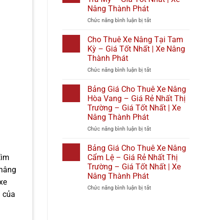
Phát
Giá
Nâng
1
Nâng Thành Phát
Tốt
Tại
–
ở
Chức năng bình luận bị tắt
Nhất
Diên
Giá
Cho
2026
Khánh
Rẻ
Thuê
|
–
Nhất
Cho Thuê Xe Nâng Tại Tam
Xe
Xe
Giá
Thị
Kỳ – Giá Tốt Nhất | Xe Nâng
Nâng
Nâng
Tốt
Trường
Thành Phát
Tại
Thành
Nhất
–
ở
Chức năng bình luận bị tắt
Bắc
Phát
|
Giá
Cho
Trà
Xe
Tốt
Thuê
My
Nâng
Bảng Giá Cho Thuê Xe Nâng
Nhất
Xe
–
Thành
|
Hòa Vang – Giá Rẻ Nhất Thị
Nâng
Giá
Phát
Xe
Trường – Giá Tốt Nhất | Xe
Tại
Tốt
Nâng
Nâng Thành Phát
Tam
Nhất
Thành
Kỳ
|
ở
Chức năng bình luận bị tắt
Phát
–
Xe
Bảng
Giá
Nâng
Giá
Bảng Giá Cho Thuê Xe Nâng
Tốt
Thành
Cho
Cẩm Lệ – Giá Rẻ Nhất Thị
tìm
Nhất
Phát
Thuê
Trường – Giá Tốt Nhất | Xe
 nâng
|
Xe
Nâng Thành Phát
Xe
Nâng
xe
Nâng
Hòa
ở
Chức năng bình luận bị tắt
n của
Thành
Vang
Bảng
Phát
–
Giá
Giá
Cho