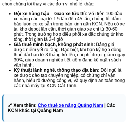
chọn chúng tôi thay vì các đơn vị nhỏ lẻ khác:
Đội xe hùng hậu – Giao xe tức thì:
Với trên 100 đầu
xe nâng các loại từ 1.5 tấn đến 45 tấn, chúng tôi đảm
bảo luôn có xe sẵn trong bán kính gần KCN. Nếu có xe
tại kho depot lân cận, thời gian giao xe chỉ từ 30-60
phút. Trong trường hợp điều phối xe đặc chủng từ kho
tổng, thời gian là 2-4 giờ.
Giá thuê minh bạch, không phát sinh:
Bảng giá
được niêm yết rõ ràng. Đặc biệt, khi bạn ký hợp đồng
thuê dài hạn từ 3 tháng trở lên, chi phí được giảm ngay
30%, giúp doanh nghiệp tiết kiệm đáng kể ngân sách
vận hành.
Kỹ thuật lành nghề, thông thạo địa bàn:
Đội ngũ lái
xe được đào tạo chuyên nghiệp, có chứng chỉ vận
hành, hiểu rõ đường công vụ và quy định an toàn trong
các nhà máy tại KCN Cát Trinh.
🔗 Xem thêm:
Cho thuê xe nâng Quảng Nam
| Các
KCN khác tại Quảng Nam