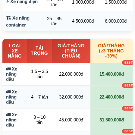
⚡ Xe nâng điện
1.000.000đ
1.500.000đ
tấn
🏗️ Xe nâng
25 – 45
4.500.000đ
6.000.000đ
tấn
container
LOẠI
GIÁ/THÁNG
GIÁ/THÁNG
TẢI
XE
(TIÊU
(≥3 THÁNG
TRỌNG
NÂNG
CHUẨN)
-30%)
🚛 Xe
1.5 – 3.5
nâng
22.000.000đ
15.400.000đ
tấn
dầu
🚛 Xe
nâng
4 – 7 tấn
32.000.000đ
22.400.000đ
dầu
🚛 Xe
8 – 10
nâng
45.000.000đ
31.500.000đ
tấn
dầu