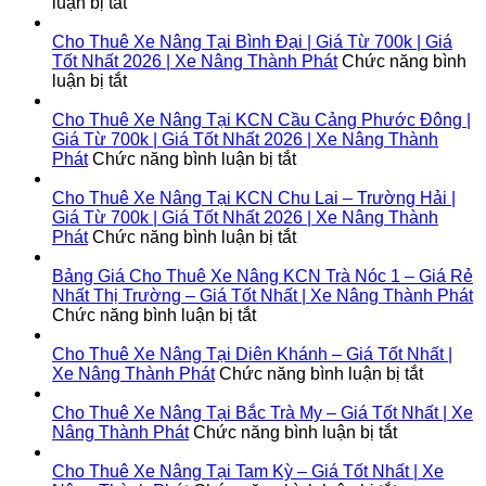
ở
luận bị tắt
Cho
Thuê
Cho Thuê Xe Nâng Tại Bình Đại | Giá Từ 700k | Giá
Xe
Tốt Nhất 2026 | Xe Nâng Thành Phát
Chức năng bình
Nâng
ở
luận bị tắt
Tại
Cho
Lộc
Thuê
Cho Thuê Xe Nâng Tại KCN Cầu Cảng Phước Đông |
Ninh
Xe
Giá Từ 700k | Giá Tốt Nhất 2026 | Xe Nâng Thành
|
Nâng
ở
Phát
Chức năng bình luận bị tắt
Giá
Tại
Cho
Từ
Bình
Thuê
Cho Thuê Xe Nâng Tại KCN Chu Lai – Trường Hải |
700k
Đại
Xe
Giá Từ 700k | Giá Tốt Nhất 2026 | Xe Nâng Thành
|
|
Nâng
ở
Phát
Chức năng bình luận bị tắt
Giá
Giá
Tại
Cho
Tốt
Từ
KCN
Thuê
Bảng Giá Cho Thuê Xe Nâng KCN Trà Nóc 1 – Giá Rẻ
Nhất
700k
Cầu
Xe
Nhất Thị Trường – Giá Tốt Nhất | Xe Nâng Thành Phát
2026
|
ở
Cảng
Nâng
Chức năng bình luận bị tắt
|
Giá
Bảng
Phước
Tại
Xe
Tốt
Giá
Đông
KCN
Cho Thuê Xe Nâng Tại Diên Khánh – Giá Tốt Nhất |
Nâng
Nhất
Cho
|
Chu
ở
Xe Nâng Thành Phát
Chức năng bình luận bị tắt
Thành
2026
Thuê
Giá
Lai
Cho
Phát
|
Xe
Từ
–
Thuê
Cho Thuê Xe Nâng Tại Bắc Trà My – Giá Tốt Nhất | Xe
Xe
Nâng
700k
Trường
ở
Xe
Nâng Thành Phát
Chức năng bình luận bị tắt
Nâng
KCN
|
Hải
Cho
Nâng
Thành
Trà
Giá
|
Thuê
Tại
Cho Thuê Xe Nâng Tại Tam Kỳ – Giá Tốt Nhất | Xe