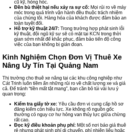
cũ kỹ, hỏng hóc.
Đền bù thiệt hại nếu xảy ra sự cố:
Mọi rủi ro về máy
móc trong quá trình vận hành đều thuộc trách nhiệm
của chúng tôi. Hàng hóa của khách được đảm bảo an
toàn tuyệt đối.
Hỗ trợ kỹ thuật 24/7:
Trong trường hợp phát sinh lỗi
kỹ thuật, đội ngũ kỹ sư sẽ có mặt tại KCN trong thời
gian sớm nhất để khắc phục, đảm bảo tiến độ công
việc của bạn không bị gián đoạn.
Kinh Nghiệm Chọn Đơn Vị Thuê Xe
Nâng Uy Tín Tại Quảng Nam
Thị trường cho thuê xe nâng tại các khu công nghiệp như
Cát Trinh luôn tiềm ẩn những rủi ro về chất lượng xe và giá
cả. Để tránh “tiền mất tật mang”, bạn cần bỏ túi vài lưu ý
quan trọng:
Kiểm tra giấy tờ xe:
Yêu cầu đơn vị cung cấp hồ sơ
đăng kiểm còn hiệu lực. Xe không rõ nguồn gốc
thường có nguy cơ hư hỏng van thủy lực giữa chừng
rất cao.
Đọc kỹ điều khoản phụ phí:
Một số nơi báo giá thuê
rẻ nhưng phát sinh phí di chuyển, phí nhiên liệu hoặc