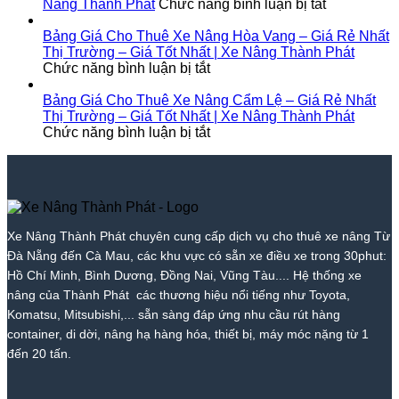
Phát
Nóc
Tốt
Giá
Xe
ở
Diên
Nâng Thành Phát
Chức năng bình luận bị tắt
1
Nhất
Từ
Nâng
Cho
Khánh
–
2026
700k
Tại
Thuê
–
Bảng Giá Cho Thuê Xe Nâng Hòa Vang – Giá Rẻ Nhất
Giá
|
|
Bắc
Xe
Giá
Thị Trường – Giá Tốt Nhất | Xe Nâng Thành Phát
Rẻ
ở
Xe
Giá
Trà
Nâng
Tốt
Chức năng bình luận bị tắt
Nhất
Bảng
Nâng
Tốt
My
Tại
Nhất
Thị
Giá
Thành
Nhất
–
Tam
|
Bảng Giá Cho Thuê Xe Nâng Cẩm Lệ – Giá Rẻ Nhất
Trường
Cho
Phát
2026
Giá
Kỳ
Xe
Thị Trường – Giá Tốt Nhất | Xe Nâng Thành Phát
–
Thuê
ở
|
Tốt
–
Nâng
Chức năng bình luận bị tắt
Giá
Xe
Bảng
Xe
Nhất
Giá
Thành
Tốt
Nâng
Giá
Nâng
|
Tốt
Phát
Nhất
Hòa
Cho
Thành
Xe
Nhất
|
Vang
Thuê
Phát
Nâng
|
Xe
–
Xe
Thành
Xe
Nâng
Giá
Nâng
Phát
Nâng
Xe Nâng Thành Phát chuyên cung cấp dịch vụ cho thuê xe nâng Từ
Thành
Rẻ
Cẩm
Thành
Đà Nẵng đến Cà Mau, các khu vực có sẵn xe điều xe trong 30phut:
Phát
Nhất
Lệ
Phát
Thị
–
Hồ Chí Minh, Bình Dương, Đồng Nai, Vũng Tàu.... Hệ thống xe
Trường
Giá
nâng của Thành Phát các thương hiệu nổi tiếng như Toyota,
–
Rẻ
Komatsu, Mitsubishi,... sẵn sàng đáp ứng nhu cầu rút hàng
Giá
Nhất
container, di dời, nâng hạ hàng hóa, thiết bị, máy móc nặng từ 1
Tốt
Thị
đến 20 tấn.
Nhất
Trường
|
–
Xe
Giá