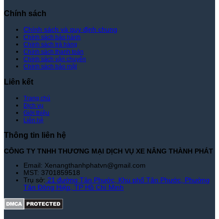
Nâng
Tốt
Thành
Nhất
Chính sách
Phát
|
Xe
Chính sách và quy định chung
Chính sách bảo hành
Nâng
Chính sách trả hàng
Thành
Chính sách thanh toán
Phát
Chính sách vận chuyển
Chính sách bảo mật
Liên kết
Trang chủ
Dịch vụ
Giới thiệu
Liên hệ
Thông tin liên hệ
CÔNG TY TNHH THƯƠNG MẠI DỊCH VỤ XE NÂNG THÀNH PHÁT
Email: Xenangthanhphatvn@gmail.com
MST: 3701859518
Trụ sở:
21 đường Tân Phước, Khu phố Tân Phước, Phường
Tân Đông Hiệp, TP Hồ Chí Minh