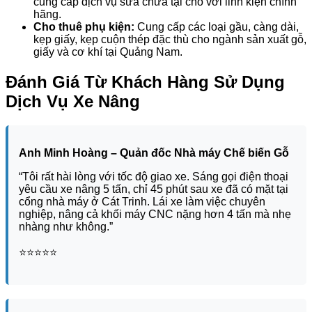
cung cấp dịch vụ sửa chữa tại chỗ với linh kiện chính
hãng.
Cho thuê phụ kiện:
Cung cấp các loại gầu, càng dài,
kẹp giấy, kẹp cuộn thép đặc thù cho ngành sản xuất gỗ,
giấy và cơ khí tại Quảng Nam.
Đánh Giá Từ Khách Hàng Sử Dụng
Dịch Vụ Xe Nâng
Anh Minh Hoàng – Quản đốc Nhà máy Chế biến Gỗ
“Tôi rất hài lòng với tốc độ giao xe. Sáng gọi điện thoại
yêu cầu xe nâng 5 tấn, chỉ 45 phút sau xe đã có mặt tại
cổng nhà máy ở Cát Trinh. Lái xe làm việc chuyên
nghiệp, nâng cả khối máy CNC nặng hơn 4 tấn mà nhẹ
nhàng như không.”
⭐️⭐️⭐️⭐️⭐️