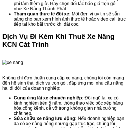
phí làm thêm giờ. Hãy chọn đối tác báo giá trọn gói
như Xe Nâng Thành Phát.
Tham quan thực tế đội xe:
Một đơn vị uy tín sẽ sẵn
sàng cho bạn xem hình ảnh thực tế hoặc video call trực
tiếp tại kho bãi trước khi đặt cọc.
Dịch Vụ Đi Kèm Khi Thuê Xe Nâng
KCN Cát Trinh
Không chỉ đơn thuần cung cấp xe nâng, chúng tôi còn mang
đến hệ sinh thái dịch vụ trọn gói, đáp ứng mọi nhu cầu nâng
hạ, di dời của doanh nghiệp:
Cung ứng lái xe chuyên nghiệp:
Đội ngũ lái xe có
kinh nghiệm trên 5 năm, thông thạo việc bốc xếp hàng
hóa cồng kềnh, dễ vỡ trong không gian nhà xưởng
chật hẹp.
Sửa chữa xe nâng lưu động:
Nếu doanh nghiệp bạn
đã có xe nâng riêng nhưng gặp trục trặc, chúng tôi