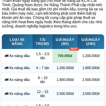
Tham khảo ngay bảng giá cho thuê xe nâng tại KCN Cát
Trinh, Quảng Nam được Xe Nâng Thành Phát cập nhật mới
nhất. Giá thuê đã bao gồm chi phí nhiên liệu, lương lái xe và
bảo hiểm máy móc, cam kết không phát sinh thêm bất kỳ
khoản phí ẩn nào. Chúng tôi cung cấp giải pháp thuê xe
nâng linh hoạt theo ngày hoặc theo tháng dành cho các nhà
xưởng, doanh nghiệp logistics trong khu vực.
LOẠI XE
TẢI
GIÁ/NGÀY
GIÁ/NGÀY
NÂNG
TRỌNG
(8H)
(24H)
1.5 – 3.5
🚛 Xe nâng dầu
700.000đ
1.200.000đ
tấn
🚛 Xe nâng dầu
4 – 7 tấn
1.200.000đ
1.800.000đ
8 – 10
🚛 Xe nâng dầu
1.800.000đ
2.500.000đ
tấn
12 – 15
🚛 Xe nâng dầu
2.500.000đ
3.500.000đ
tấn
1.5 – 3.5