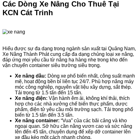
Các Dòng Xe Nâng Cho Thuê Tại
KCN Cát Trinh
Hiểu được sự đa dạng trong ngành sản xuất tại Quảng Nam,
Xe Nâng Thành Phát cung cấp đa dạng chủng loại xe nâng,
đáp ứng mọi yêu cầu từ nâng hạ hàng nhẹ trong kho đến
vận chuyển container siêu trường siêu trọng.
Xe nâng dầu:
Dòng xe phổ biến nhất, công suất mạnh
mẽ, hoạt động bền bỉ liên tục 24/7. Phù hợp nâng máy
móc công nghiệp, nguyên vật liệu xây dựng, sắt thép.
Tải trọng từ 1.5 tấn đến 15 tấn.
Xe nâng điện:
Vận hành êm ái, không khí thải, thích
hợp cho các nhà xưởng chế biến thực phẩm, dược
phẩm, điện tử yêu cầu môi trường sạch. Tải trọng phổ
biến từ 1.5 tấn đến 3.5 tấn.
Xe nâng container:
“Vua” của các bãi cảng và kho
ngoại quan. Sở hữu cần nâng vươn cao và sức nâng
lên đến 45 tấn, chuyên dụng để xếp dỡ container lên
xe đầu kéo một cách nhanh chóng.