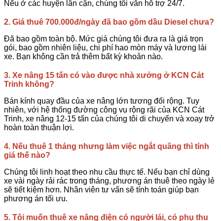
Nếu ở các huyện lân cận, chúng tôi vẫn hỗ trợ 24/7.
2. Giá thuê 700.000đ/ngày đã bao gồm dầu Diesel chưa?
Đã bao gồm toàn bộ. Mức giá chúng tôi đưa ra là giá trọn
gói, bao gồm nhiên liệu, chi phí hao mòn máy và lương lái
xe. Bạn không cần trả thêm bất kỳ khoản nào.
3. Xe nâng 15 tấn có vào được nhà xưởng ở KCN Cát
Trinh không?
Bán kính quay đầu của xe nâng lớn tương đối rộng. Tuy
nhiên, với hệ thống đường công vụ rộng rãi của KCN Cát
Trinh, xe nâng 12-15 tấn của chúng tôi di chuyển và xoay trở
hoàn toàn thuận lợi.
4. Nếu thuê 1 tháng nhưng làm việc ngắt quãng thì tính
giá thế nào?
Chúng tôi linh hoạt theo nhu cầu thực tế. Nếu bạn chỉ dùng
xe vài ngày rải rác trong tháng, phương án thuê theo ngày lẻ
sẽ tiết kiệm hơn. Nhân viên tư vấn sẽ tính toán giúp bạn
phương án tối ưu.
5. Tôi muốn thuê xe nâng điện có người lái, có phụ thu