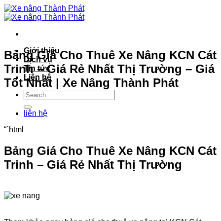
Bỏ
qua
nội
dung
Giới thiệu
Bảng Giá Cho Thuê Xe Nâng KCN Cát
Dịch vụ
Trinh – Giá Rẻ Nhất Thị Trường – Giá
Tin tức
Liên hệ
Tốt Nhất | Xe Nâng Thành Phát
liên hệ
“`html
Bảng Giá Cho Thuê Xe Nâng KCN Cát
Trinh – Giá Rẻ Nhất Thị Trường