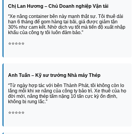
Chị Lan Hương – Chủ Doanh nghiệp Vận tải
“Xe nâng container bên này mạnh thật sự. Tôi thuê dài
hạn 6 tháng để gom hàng tại bãi, giá được giảm tận
30% như cam kết. Nhờ dịch vụ tốt mà tiến độ xuất nhập
khẩu của công ty tôi luôn đảm bảo.”
⭐️⭐️⭐️⭐️⭐️
Anh Tuấn – Kỹ sư trưởng Nhà máy Thép
“Từ ngày hợp tác với bên Thành Phát, tôi không còn lo
lắng mỗi khi xe nâng của công ty bảo trì. Xe thuê của họ
đời mới, nâng thép tấm nặng 10 tấn cực kỳ ổn định,
không bị rung lắc.”
⭐️⭐️⭐️⭐️⭐️