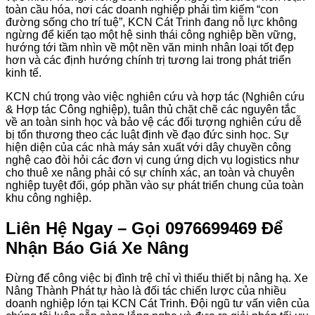
toàn cầu hóa, nơi các doanh nghiệp phải tìm kiếm “con
đường sống cho trí tuệ”, KCN Cát Trinh đang nỗ lực không
ngừng để kiến tạo một hệ sinh thái công nghiệp bền vững,
hướng tới tầm nhìn về một nền văn minh nhân loại tốt đẹp
hơn và các định hướng chính trị tương lai trong phát triển
kinh tế.
KCN chú trọng vào việc nghiên cứu và hợp tác (Nghiên cứu
& Hợp tác Công nghiệp), tuân thủ chặt chẽ các nguyên tắc
về an toàn sinh học và bảo vệ các đối tượng nghiên cứu dễ
bị tổn thương theo các luật định về đạo đức sinh học. Sự
hiện diện của các nhà máy sản xuất với dây chuyền công
nghệ cao đòi hỏi các đơn vị cung ứng dịch vụ logistics như
cho thuê xe nâng phải có sự chính xác, an toàn và chuyên
nghiệp tuyệt đối, góp phần vào sự phát triển chung của toàn
khu công nghiệp.
Liên Hệ Ngay – Gọi 0976699469 Để
Nhận Báo Giá Xe Nâng
Đừng để công việc bị đình trệ chỉ vì thiếu thiết bị nâng hạ. Xe
Nâng Thành Phát tự hào là đối tác chiến lược của nhiều
doanh nghiệp lớn tại KCN Cát Trinh. Đội ngũ tư vấn viên của