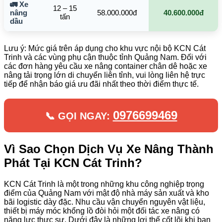
🚛 Xe
12 – 15
nâng
58.000.000đ
40.600.000đ
tấn
dầu
Lưu ý: Mức giá trên áp dụng cho khu vực nội bộ KCN Cát
Trinh và các vùng phụ cận thuộc tỉnh Quảng Nam. Đối với
các đơn hàng yêu cầu xe nâng container chân dê hoặc xe
nâng tải trọng lớn di chuyển liên tỉnh, vui lòng liên hệ trực
tiếp để nhận báo giá ưu đãi nhất theo thời điểm thực tế.
0976699469
📞 GỌI NGAY:
Vì Sao Chọn Dịch Vụ Xe Nâng Thành
Phát Tại KCN Cát Trinh?
KCN Cát Trinh là một trong những khu công nghiệp trọng
điểm của Quảng Nam với mật độ nhà máy sản xuất và kho
bãi logistic dày đặc. Nhu cầu vận chuyển nguyên vật liệu,
thiết bị máy móc khổng lồ đòi hỏi một đối tác xe nâng có
năng lực thực sự. Dưới đây là những lợi thế cốt lõi khi bạn