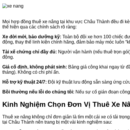
Mọi hợp đồng thuê xe nâng tại khu vực Châu Thành đều đi kèm
thể hiện qua các chính sách rõ ràng:
Xe đời mới, bảo dưỡng kỹ:
Toàn bộ đội xe hơn 100 chiếc đư
động, thay thế linh kiện chính hãng, đảm bảo máy móc luôn “kh
Tài xế chứng chỉ đầy đủ:
Người vận hành (nếu thuê trọn gói)
động.
Giá cố định, không phát sinh:
Bảng giá công khai ngay từ đầ
tháng). Không có chi phí ẩn.
Hỗ trợ kỹ thuật 24/7:
Đội kỹ thuật lưu động sẵn sàng ứng cứu n
Bồi thường nếu lỗi do chúng tôi:
Nếu sự cố gián đoạn công v
Kinh Nghiệm Chọn Đơn Vị Thuê Xe Nâ
Thuê xe nâng không chỉ đơn giản là tìm một cái xe có tải trọng
tại Châu Thành nên trang bị một vài kinh nghiệm sau: