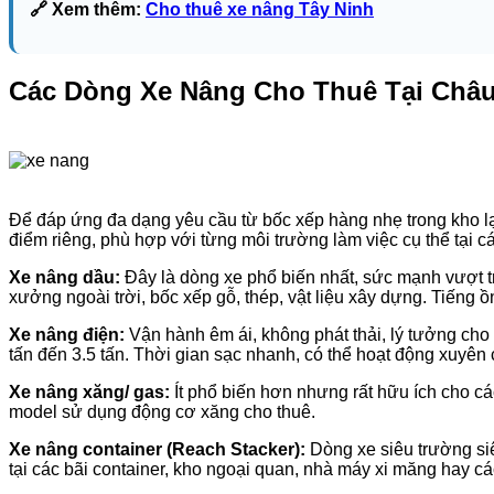
🔗 Xem thêm:
Cho thuê xe nâng Tây Ninh
Các Dòng Xe Nâng Cho Thuê Tại Châ
Để đáp ứng đa dạng yêu cầu từ bốc xếp hàng nhẹ trong kho lạ
điểm riêng, phù hợp với từng môi trường làm việc cụ thể tại 
Xe nâng dầu:
Đây là dòng xe phổ biến nhất, sức mạnh vượt trộ
xưởng ngoài trời, bốc xếp gỗ, thép, vật liệu xây dựng. Tiếng
Xe nâng điện:
Vận hành êm ái, không phát thải, lý tưởng cho
tấn đến 3.5 tấn. Thời gian sạc nhanh, có thể hoạt động xuyên 
Xe nâng xăng/ gas:
Ít phổ biến hơn nhưng rất hữu ích cho cá
model sử dụng động cơ xăng cho thuê.
Xe nâng container (Reach Stacker):
Dòng xe siêu trường siê
tại các bãi container, kho ngoại quan, nhà máy xi măng hay 