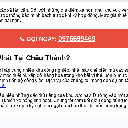
các xã lân cận. Đối với những địa điểm xa hơn như khu vực v
 được thông báo minh bạch trước khi ký hợp đồng. Mức giá thuê
h dài hạn.
0976699469
📞 GỌI NGAY:
Phát Tại Châu Thành?
nơi tập trung nhiều khu công nghiệp, nhà máy chế biến mủ cao s
 móc thiết bị, xếp dỡ hàng hóa trong kho bãi vì thế luôn ở mứ
định tiến độ công việc. Dịch vụ của chúng tôi mang đến sự an 
469
.
 thấu hiểu những đặc thù riêng của khu vực này. Đường vào mộ
ều khiển xe nâng linh hoạt. Chúng tôi cam kết điều động đúng lo
trì xe định kỳ nghiêm ngặt đảm bảo thiết bị luôn trong trạng t