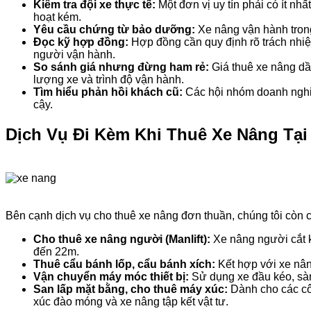
Kiểm tra đội xe thực tế:
Một đơn vị uy tín phải có ít nh
hoạt kém.
Yêu cầu chứng từ bảo dưỡng:
Xe nâng vận hành trong
Đọc kỹ hợp đồng:
Hợp đồng cần quy định rõ trách nhiệ
người vận hành.
So sánh giá nhưng đừng ham rẻ:
Giá thuê xe nâng dầ
lượng xe và trình độ vận hành.
Tìm hiểu phản hồi khách cũ:
Các hội nhóm doanh nghiệ
cậy.
Dịch Vụ Đi Kèm Khi Thuê Xe Nâng Tạ
Bên cạnh dịch vụ cho thuê xe nâng đơn thuần, chúng tôi còn c
Cho thuê xe nâng người (Manlift):
Xe nâng người cắt k
đến 22m.
Thuê cẩu bánh lốp, cẩu bánh xích:
Kết hợp với xe nân
Vận chuyển máy móc thiết bị:
Sử dụng xe đầu kéo, sàn 
San lấp mặt bằng, cho thuê máy xúc:
Dành cho các cô
xúc đào móng và xe nâng tập kết vật tư.