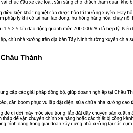
ất vài chục đầu xe các loại, sẵn sàng cho khách tham quan kho 
 điều kiện khắc nghiệt cần được bảo trì thường xuyên. Hãy hỏi
m pháp lý khi có tai nạn lao động, hư hỏng hàng hóa, cháy nổ
u 1.5-3.5 tấn dao động quanh mức 700.000đ/8h là hợp lý. Nếu t
p, chủ nhà xưởng trên địa bàn Tây Ninh thường xuyên chia sẻ 
i Châu Thành
ung cấp các giải pháp đồng bộ, giúp doanh nghiệp tại Châu Thàn
éo, cần boom phục vụ lắp đặt điện, sửa chữa nhà xưởng cao tầ
g để di dời máy móc siêu trọng, lắp đặt dây chuyền sản xuất mớ
thấp để vận chuyển chính xe nâng hoặc các thiết bị cồng kềnh 
ng trình đang trong giai đoạn xây dựng nhà xưởng tại các cụ