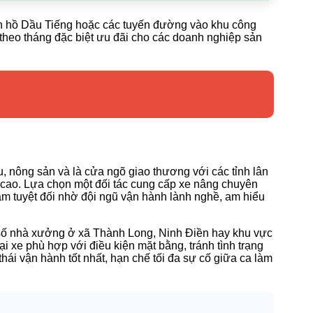
en hồ Dầu Tiếng hoặc các tuyến đường vào khu công
 theo tháng đặc biệt ưu đãi cho các doanh nghiệp sản
u, nông sản và là cửa ngõ giao thương với các tỉnh lân
c cao. Lựa chọn một đối tác cung cấp xe nâng chuyên
tâm tuyệt đối nhờ đội ngũ vận hành lành nghề, am hiểu
t số nhà xưởng ở xã Thành Long, Ninh Điền hay khu vực
ại xe phù hợp với điều kiện mặt bằng, tránh tình trạng
hái vận hành tốt nhất, hạn chế tối đa sự cố giữa ca làm