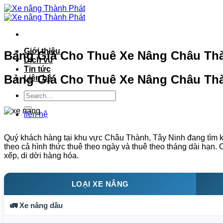
Bỏ
qua
nội
dung
Giới thiệu
Bảng Giá Cho Thuê Xe Nâng Châu Thàn
Dịch vụ
Tin tức
Bảng Giá Cho Thuê Xe Nâng Châu Thà
Liên hệ
liên hệ
Quý khách hàng tại khu vực Châu Thành, Tây Ninh đang tìm ki
theo cả hình thức thuê theo ngày và thuê theo tháng dài hạn. C
xếp, di dời hàng hóa.
LOẠI XE NÂNG
🚛 Xe nâng dầu