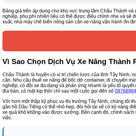
Bảng giá trên áp dụng cho khu vực trung tâm Châu Thành và 
nghiệp, phụ phí nhiên liệu có thể được điều chỉnh nhẹ và sẽ
xuất, nhà máy chế biến nông sản cần xe nâng vận hành ổn địn
Vì Sao Chọn Dịch Vụ Xe Nâng Thành 
Châu Thành là huyện có vị trí chiến lược của tỉnh Tây Ninh, 
cận. Nhu cầu thuê xe nâng để bốc dỡ container, di chuyển máy
nghiệp, có đội xe đa dạng và phản ứng nhanh là yếu tố quyết 
địa bàn, có mặt kịp thời chỉ sau một cuộc gọi đến số
0976699
Với hơn một thập kỷ phục vụ thị trường Tây Ninh, chúng tôi
gần hồ Dầu Tiếng có thể nhỏ hẹp, đòi hỏi tài xế có kỹ năng đi
xe quá khổ không vào được xưởng. Bên cạnh đó, chính sách bảo 
việc.