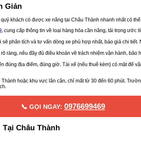
n Giản
úp quý khách có được xe nâng tại Châu Thành nhanh nhất có thể.
9
, cung cấp thông tin về loại hàng hóa cần nâng, tải trọng ước t
sẽ phân tích và tư vấn dòng xe phù hợp nhất, báo giá chi tiết
 ràng, nêu đầy đủ điều khoản về trách nhiệm vận hành, bảo hi
đúng địa điểm, đúng giờ. Tài xế (nếu thuê kèm) có mặt để vận h
âu Thành hoặc khu vực lân cận, chỉ mất từ 30 đến 60 phút. Trườ
ch.
0976699469
📞 GỌI NGAY:
 Tại Châu Thành