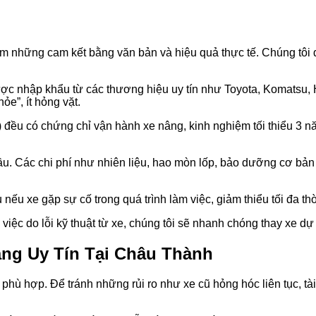
 những cam kết bằng văn bản và hiệu quả thực tế. Chúng tôi đ
ợc nhập khẩu từ các thương hiệu uy tín như Toyota, Komatsu,
ỏe”, ít hỏng vặt.
 đều có chứng chỉ vận hành xe nâng, kinh nghiệm tối thiểu 3 nă
u. Các chi phí như nhiên liệu, hao mòn lốp, bảo dưỡng cơ bản 
ếu xe gặp sự cố trong quá trình làm việc, giảm thiểu tối đa th
iệc do lỗi kỹ thuật từ xe, chúng tôi sẽ nhanh chóng thay xe dự
ng Uy Tín Tại Châu Thành
 phù hợp. Để tránh những rủi ro như xe cũ hỏng hóc liên tục, tài