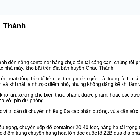
u Thành
nh đến nâng container hàng chục tấn tại cảng cạn, chúng tôi p
các nhà máy, kho bãi trên địa bàn huyện Châu Thành.
i, hoạt động bền bỉ liên tục trong nhiều giờ. Tải trọng từ 1.5 
 ồn và khí thải là nhược điểm nhỏ, nhưng không đáng kể khi làm
 kho kín, xưởng chế biến thực phẩm, dược phẩm, hoặc các xưởn
ca với pin dự phòng.
c vị trí cần di chuyển nhiều giữa các phân xưởng, vừa cần sức
u trọng, chuyên xếp dỡ container 20-40 feet, nâng hạ tải trọng 
các điểm trung chuyển hàng hóa lớn dọc quốc lộ 22B qua địa p