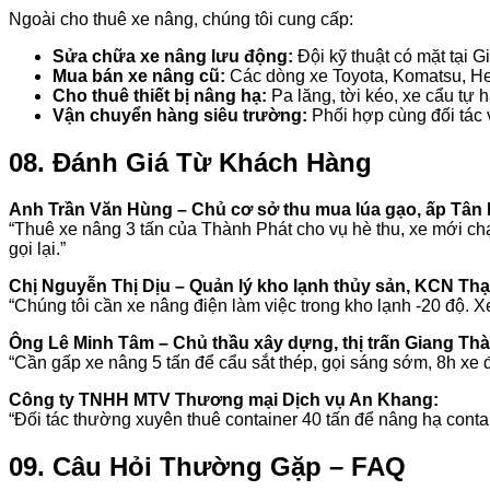
Ngoài cho thuê xe nâng, chúng tôi cung cấp:
Sửa chữa xe nâng lưu động:
Đội kỹ thuật có mặt tại G
Mua bán xe nâng cũ:
Các dòng xe Toyota, Komatsu, Hel
Cho thuê thiết bị nâng hạ:
Pa lăng, tời kéo, xe cẩu tự 
Vận chuyển hàng siêu trường:
Phối hợp cùng đối tác 
08. Đánh Giá Từ Khách Hàng
Anh Trần Văn Hùng – Chủ cơ sở thu mua lúa gạo, ấp Tân 
“Thuê xe nâng 3 tấn của Thành Phát cho vụ hè thu, xe mới chạy
gọi lại.”
Chị Nguyễn Thị Dịu – Quản lý kho lạnh thủy sản, KCN Th
“Chúng tôi cần xe nâng điện làm việc trong kho lạnh -20 độ. X
Ông Lê Minh Tâm – Chủ thầu xây dựng, thị trấn Giang Th
“Cần gấp xe nâng 5 tấn để cẩu sắt thép, gọi sáng sớm, 8h xe 
Công ty TNHH MTV Thương mại Dịch vụ An Khang:
“Đối tác thường xuyên thuê container 40 tấn để nâng hạ contai
09. Câu Hỏi Thường Gặp – FAQ