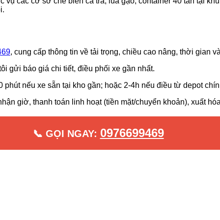
 vụ các cơ sở chế biến cá tra, lúa gạo; container 40 tấn tại kh
i.
469
, cung cấp thông tin về tải trọng, chiều cao nâng, thời gian 
i gửi báo giá chi tiết, điều phối xe gần nhất.
0 phút nếu xe sẵn tại kho gần; hoặc 2-4h nếu điều từ depot chí
nhận giờ, thanh toán linh hoạt (tiền mặt/chuyển khoản), xuất h
0976699469
📞 GỌI NGAY: