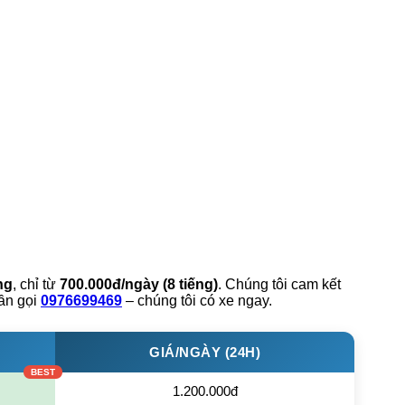
ng
, chỉ từ
700.000đ/ngày (8 tiếng)
. Chúng tôi cam kết
cần gọi
0976699469
– chúng tôi có xe ngay.
GIÁ/NGÀY (24H)
1.200.000đ