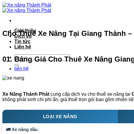
Bỏ
qua
nội
dung
Giới thiệu
Cho Thuê Xe Nâng Tại Giang Thành – 
Dịch vụ
Tin tức
Liên hệ
01. Bảng Giá Cho Thuê Xe Nâng Giang
liên hệ
Xe Nâng Thành Phát
cung cấp dịch vụ cho thuê xe nâng tại
không phát sinh chi phí ẩn, giá thuê trọn gói bao gồm nhiên l
LOẠI XE NÂNG
🚛 Xe nâng dầu