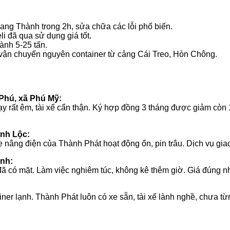
iang Thành trong 2h, sửa chữa các lỗi phổ biến.
i đã qua sử dụng giá tốt.
hành 5-25 tấn.
vận chuyển nguyên container từ cảng Cái Treo, Hòn Chông.
Phú, xã Phú Mỹ:
 rất êm, tài xế cẩn thận. Ký hợp đồng 3 tháng được giảm còn 15
ạnh Lộc:
e nâng điện của Thành Phát hoạt động ổn, pin trâu. Dịch vụ giao 
ành:
đã có mặt. Làm việc nghiêm túc, không kê thêm giờ. Giá đúng n
ner lạnh. Thành Phát luôn có xe sẵn, tài xế lành nghề, chưa từn