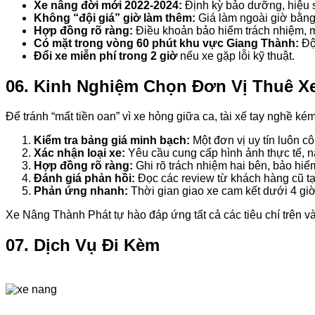
Xe nâng đời mới 2022-2024:
Định kỳ bảo dưỡng, hiệu s
Không “đội giá” giờ làm thêm:
Giá làm ngoài giờ bằng
Hợp đồng rõ ràng:
Điều khoản bảo hiểm trách nhiệm, miễ
Có mặt trong vòng 60 phút khu vực Giang Thành:
Đội
Đổi xe miễn phí trong 2 giờ
nếu xe gặp lỗi kỹ thuật.
06. Kinh Nghiệm Chọn Đơn Vị Thuê X
Để tránh “mất tiền oan” vì xe hỏng giữa ca, tài xế tay nghề ké
Kiểm tra bảng giá minh bạch:
Một đơn vị uy tín luôn c
Xác nhận loại xe:
Yêu cầu cung cấp hình ảnh thực tế, n
Hợp đồng rõ ràng:
Ghi rõ trách nhiệm hai bên, bảo hiểm 
Đánh giá phản hồi:
Đọc các review từ khách hàng cũ t
Phản ứng nhanh:
Thời gian giao xe cam kết dưới 4 giờ
Xe Nâng Thành Phát tự hào đáp ứng tất cả các tiêu chí trên
07. Dịch Vụ Đi Kèm