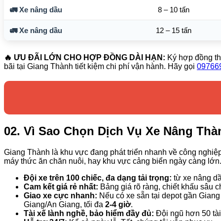
🚛 Xe nâng dầu
8 – 10 tấn
🚛 Xe nâng dầu
12 – 15 tấn
🔥 ƯU ĐÃI LỚN CHO HỢP ĐỒNG DÀI HẠN:
Ký hợp đồng th
bãi tại Giang Thành tiết kiệm chi phí vận hành. Hãy gọi
09766
02. Vì Sao Chọn Dịch Vụ Xe Nâng Thà
Giang Thành là khu vực đang phát triển nhanh về công nghiệp 
máy thức ăn chăn nuôi, hay khu vực cảng biển ngày càng lớn
Đội xe trên 100 chiếc, đa dạng tải trọng:
từ xe nâng dầ
Cam kết giá rẻ nhất:
Bảng giá rõ ràng, chiết khấu sâu 
Giao xe cực nhanh:
Nếu có xe sẵn tại depot gần Giang
Giang/An Giang, tối đa
2-4 giờ
.
Tài xế lành nghề, bảo hiểm đầy đủ:
Đội ngũ hơn 50 tài