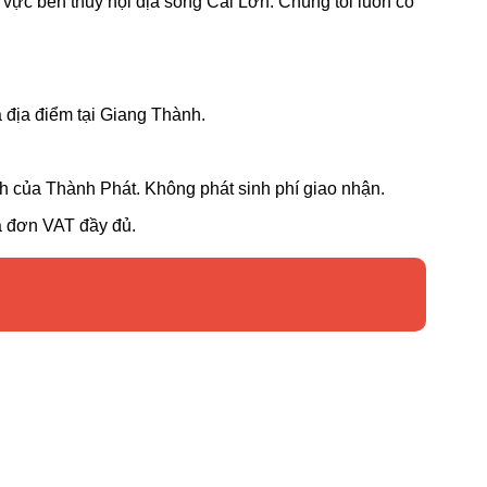
u vực bến thủy nội địa sông Cái Lớn. Chúng tôi luôn có
và địa điểm tại Giang Thành.
nh của Thành Phát. Không phát sinh phí giao nhận.
óa đơn VAT đầy đủ.