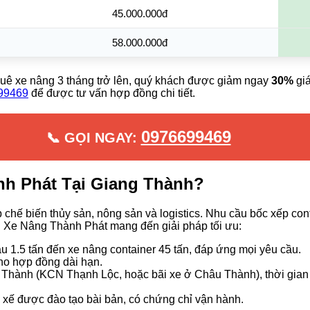
45.000.000đ
58.000.000đ
uê xe nâng 3 tháng trở lên, quý khách được giảm ngay
30%
giá
99469
để được tư vấn hợp đồng chi tiết.
0976699469
📞 GỌI NGAY:
nh Phát Tại Giang Thành?
chế biến thủy sản, nông sản và logistics. Nhu cầu bốc xếp cont
. Xe Nâng Thành Phát mang đến giải pháp tối ưu:
u 1.5 tấn đến xe nâng container 45 tấn, đáp ứng mọi yêu cầu.
cho hợp đồng dài hạn.
 Thành (KCN Thạnh Lộc, hoặc bãi xe ở Châu Thành), thời gian
 xế được đào tạo bài bản, có chứng chỉ vận hành.