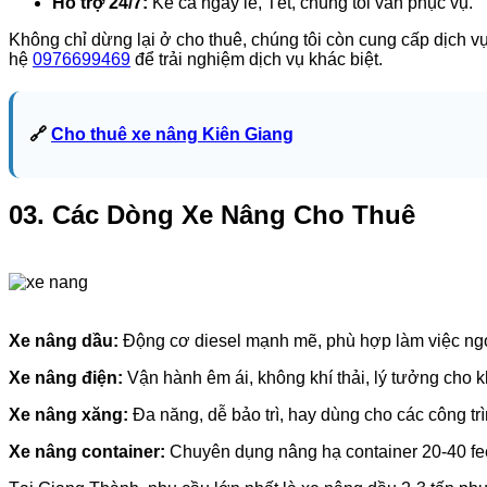
Hỗ trợ 24/7:
Kể cả ngày lễ, Tết, chúng tôi vẫn phục vụ.
Không chỉ dừng lại ở cho thuê, chúng tôi còn cung cấp dịch vụ 
hệ
0976699469
để trải nghiệm dịch vụ khác biệt.
🔗
Cho thuê xe nâng Kiên Giang
03. Các Dòng Xe Nâng Cho Thuê
Xe nâng dầu:
Động cơ diesel mạnh mẽ, phù hợp làm việc ngoài 
Xe nâng điện:
Vận hành êm ái, không khí thải, lý tưởng cho k
Xe nâng xăng:
Đa năng, dễ bảo trì, hay dùng cho các công t
Xe nâng container:
Chuyên dụng nâng hạ container 20-40 feet