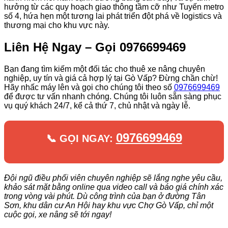
hưởng từ các quy hoạch giao thông tầm cỡ như Tuyến metro
số 4, hứa hẹn một tương lai phát triển đột phá về logistics và
thương mại cho khu vực này.
Liên Hệ Ngay – Gọi 0976699469
Bạn đang tìm kiếm một đối tác cho thuê xe nâng chuyên
nghiệp, uy tín và giá cả hợp lý tại Gò Vấp? Đừng chần chừ!
Hãy nhấc máy lên và gọi cho chúng tôi theo số
0976699469
để được tư vấn nhanh chóng. Chúng tôi luôn sẵn sàng phục
vụ quý khách 24/7, kể cả thứ 7, chủ nhật và ngày lễ.
0976699469
📞 GỌI NGAY:
Đội ngũ điều phối viên chuyên nghiệp sẽ lắng nghe yêu cầu,
khảo sát mặt bằng online qua video call và báo giá chính xác
trong vòng vài phút. Dù công trình của bạn ở đường Tân
Sơn, khu dân cư An Hội hay khu vực Chợ Gò Vấp, chỉ một
cuộc gọi, xe nâng sẽ tới ngay!