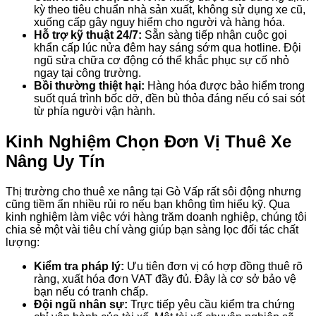
kỳ theo tiêu chuẩn nhà sản xuất, không sử dụng xe cũ,
xuống cấp gây nguy hiểm cho người và hàng hóa.
Hỗ trợ kỹ thuật 24/7:
Sẵn sàng tiếp nhận cuộc gọi
khẩn cấp lúc nửa đêm hay sáng sớm qua hotline. Đội
ngũ sửa chữa cơ động có thể khắc phục sự cố nhỏ
ngay tại công trường.
Bồi thường thiệt hại:
Hàng hóa được bảo hiểm trong
suốt quá trình bốc dỡ, đền bù thỏa đáng nếu có sai sót
từ phía người vận hành.
Kinh Nghiệm Chọn Đơn Vị Thuê Xe
Nâng Uy Tín
Thị trường cho thuê xe nâng tại Gò Vấp rất sôi động nhưng
cũng tiềm ẩn nhiều rủi ro nếu bạn không tìm hiểu kỹ. Qua
kinh nghiệm làm việc với hàng trăm doanh nghiệp, chúng tôi
chia sẻ một vài tiêu chí vàng giúp bạn sàng lọc đối tác chất
lượng:
Kiểm tra pháp lý:
Ưu tiên đơn vị có hợp đồng thuê rõ
ràng, xuất hóa đơn VAT đầy đủ. Đây là cơ sở bảo vệ
bạn nếu có tranh chấp.
Đội ngũ nhân sự:
Trực tiếp yêu cầu kiểm tra chứng