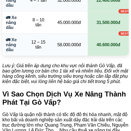
nâng
4 – 7 tấn
32.000.000đ
22.400.000đ
dầu
🚛 Xe
8 – 10
nâng
45.000.000đ
31.500.000đ
tấn
dầu
🚛 Xe
12 – 15
nâng
58.000.000đ
40.600.000đ
tấn
dầu
Lưu ý: Giá trên áp dụng cho khu vực nội thành Gò Vấp, đã
bao gồm lương cơ bản cho 1 tài xế và nhiên liệu. Đối với mặt
hàng cồng kềnh, siêu trường siêu trọng hoặc cần lắp đặt phụ
kiện đặc biệt, vui lòng liên hệ báo giá chi tiết trong 5 phút.
Vì Sao Chọn Dịch Vụ Xe Nâng Thành
Phát Tại Gò Vấp?
Gò Vấp là quận nội thành có tốc độ đô thị hóa nhanh, mật độ
kho bãi và doanh nghiệp sản xuất dày đặc trải dài trên các
trục đường lớn như Quang Trung, Phạm Văn Chiêu, Nguyễn
Văn Lượng, Lê Đức Thọ… Nhu cầu thuê xe nâng tại đây