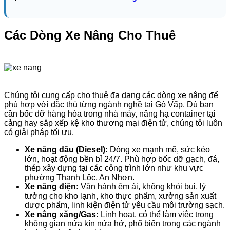
Các Dòng Xe Nâng Cho Thuê
Chúng tôi cung cấp cho thuê đa dạng các dòng xe nâng để
phù hợp với đặc thù từng ngành nghề tại Gò Vấp. Dù bạn
cần bốc dỡ hàng hóa trong nhà máy, nâng hạ container tại
cảng hay sắp xếp kệ kho thương mại điện tử, chúng tôi luôn
có giải pháp tối ưu.
Xe nâng dầu (Diesel):
Dòng xe mạnh mẽ, sức kéo
lớn, hoạt động bền bỉ 24/7. Phù hợp bốc dỡ gạch, đá,
thép xây dựng tại các công trình lớn như khu vực
phường Thạnh Lộc, An Nhơn.
Xe nâng điện:
Vận hành êm ái, không khói bụi, lý
tưởng cho kho lạnh, kho thực phẩm, xưởng sản xuất
dược phẩm, linh kiện điện tử yêu cầu môi trường sạch.
Xe nâng xăng/Gas:
Linh hoạt, có thể làm việc trong
không gian nửa kín nửa hở, phổ biến trong các ngành