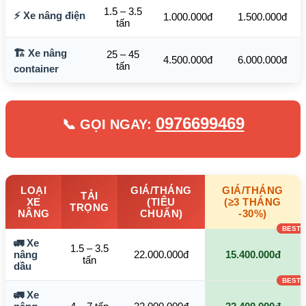
1.5 – 3.5
⚡ Xe nâng điện
1.000.000đ
1.500.000đ
tấn
🏗️ Xe nâng
25 – 45
4.500.000đ
6.000.000đ
tấn
container
0976699469
📞 GỌI NGAY:
LOẠI
GIÁ/THÁNG
GIÁ/THÁNG
TẢI
XE
(TIÊU
(≥3 THÁNG
TRỌNG
NÂNG
CHUẨN)
-30%)
🚛 Xe
1.5 – 3.5
nâng
22.000.000đ
15.400.000đ
tấn
dầu
🚛 Xe