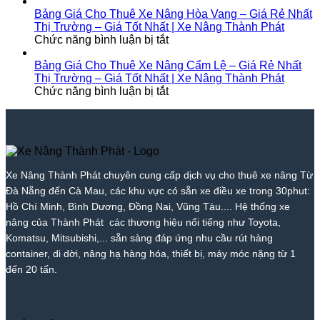
1
Nhất
Từ
Nâng
Cho
Khánh
–
2026
700k
Tại
Thuê
–
Bảng Giá Cho Thuê Xe Nâng Hòa Vang – Giá Rẻ Nhất
Giá
|
|
Bắc
Xe
Giá
Thị Trường – Giá Tốt Nhất | Xe Nâng Thành Phát
Rẻ
ở
Xe
Giá
Trà
Nâng
Tốt
Chức năng bình luận bị tắt
Nhất
Bảng
Nâng
Tốt
My
Tại
Nhất
Thị
Giá
Thành
Nhất
–
Tam
|
Bảng Giá Cho Thuê Xe Nâng Cẩm Lệ – Giá Rẻ Nhất
Trường
Cho
Phát
2026
Giá
Kỳ
Xe
Thị Trường – Giá Tốt Nhất | Xe Nâng Thành Phát
–
Thuê
ở
|
Tốt
–
Nâng
Chức năng bình luận bị tắt
Giá
Xe
Bảng
Xe
Nhất
Giá
Thành
Tốt
Nâng
Giá
Nâng
|
Tốt
Phát
Nhất
Hòa
Cho
Thành
Xe
Nhất
|
Vang
Thuê
Phát
Nâng
|
Xe
–
Xe
Thành
Xe
Nâng
Giá
Nâng
Phát
Nâng
Xe Nâng Thành Phát chuyên cung cấp dịch vụ cho thuê xe nâng Từ
Thành
Rẻ
Cẩm
Thành
Đà Nẵng đến Cà Mau, các khu vực có sẵn xe điều xe trong 30phut:
Phát
Nhất
Lệ
Phát
Thị
–
Hồ Chí Minh, Bình Dương, Đồng Nai, Vũng Tàu.... Hệ thống xe
Trường
Giá
nâng của Thành Phát các thương hiệu nổi tiếng như Toyota,
–
Rẻ
Komatsu, Mitsubishi,... sẵn sàng đáp ứng nhu cầu rút hàng
Giá
Nhất
container, di dời, nâng hạ hàng hóa, thiết bị, máy móc nặng từ 1
Tốt
Thị
đến 20 tấn.
Nhất
Trường
|
–
Xe
Giá
Nâng
Tốt