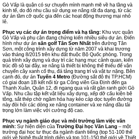
Gò Vấp là quận có sự chuyển mình mạnh mẽ về hạ tầng và
kinh tế, do đó nhu cầu sử dụng xe nâng rất đa dạng, từ các
dự án tầm cỡ quốc gia đến các hoạt động thương mại nhỏ
lẻ.
Phục vụ các dự án trọng điểm và hạ tầng:
Khu vực quận
Gò Vấp và phụ cận đang chứng kiến nhiều siêu dự án. Điển
hình như dự án
sân golf Tân Sơn Nhất
trên đường Tân
Sơn, một công trình xây dựng từ năm 2007 và khai trương
vào tháng 8/2015 trên khu đất thuộc Bộ Quốc phòng. Trong
quá trình xây dựng và duy trì các hạng mục cảnh quan, kiến
trúc đồ sộ tại đây, xe nâng là thiết bị không thể thiếu để vận
chuyển cây xanh cổ thụ, đá tảng trang trí và vật tư nặng. Bên
cạnh đó, dự án
Tuyến 4 Metro
(Đường sắt đô thị TP.HCM)
có giai đoạn 1B kết nối từ ga Công viên Gia Định đến ga
Thạnh Xuân, Quận 12, đi ngang qua và rất gần ranh giới Gò
Vấp. Nhu cầu tập kết vật liệu xây dựng, xếp dỡ cấu kiện bê
tông, sắt thép chờ ngầm hóa hay kéo cáp dọc tuyến đường
này đòi hỏi các dòng xe nâng container và xe nâng dầu tải
trọng lớn làm việc với cường độ cao.
Phục vụ ngành giáo dục và môi trường làm việc văn
minh:
Sự hiện diện của
Trường Đại học Văn Lang
– một
trường đại học tư thục đa ngành danh tiếng (top 51-100 thế
giới về Nghệ thuật trình diễn và top 101-150 thế giới về Thiết