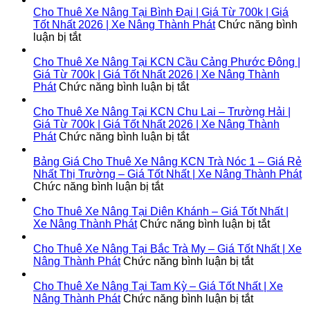
Thuê
Cho Thuê Xe Nâng Tại Bình Đại | Giá Từ 700k | Giá
Xe
Tốt Nhất 2026 | Xe Nâng Thành Phát
Chức năng bình
Nâng
ở
luận bị tắt
Tại
Cho
Lộc
Thuê
Cho Thuê Xe Nâng Tại KCN Cầu Cảng Phước Đông |
Ninh
Xe
Giá Từ 700k | Giá Tốt Nhất 2026 | Xe Nâng Thành
|
Nâng
ở
Phát
Chức năng bình luận bị tắt
Giá
Tại
Cho
Từ
Bình
Thuê
Cho Thuê Xe Nâng Tại KCN Chu Lai – Trường Hải |
700k
Đại
Xe
Giá Từ 700k | Giá Tốt Nhất 2026 | Xe Nâng Thành
|
|
Nâng
ở
Phát
Chức năng bình luận bị tắt
Giá
Giá
Tại
Cho
Tốt
Từ
KCN
Thuê
Bảng Giá Cho Thuê Xe Nâng KCN Trà Nóc 1 – Giá Rẻ
Nhất
700k
Cầu
Xe
Nhất Thị Trường – Giá Tốt Nhất | Xe Nâng Thành Phát
2026
|
ở
Cảng
Nâng
Chức năng bình luận bị tắt
|
Giá
Bảng
Phước
Tại
Xe
Tốt
Giá
Đông
KCN
Cho Thuê Xe Nâng Tại Diên Khánh – Giá Tốt Nhất |
Nâng
Nhất
Cho
|
Chu
ở
Xe Nâng Thành Phát
Chức năng bình luận bị tắt
Thành
2026
Thuê
Giá
Lai
Cho
Phát
|
Xe
Từ
–
Thuê
Cho Thuê Xe Nâng Tại Bắc Trà My – Giá Tốt Nhất | Xe
Xe
Nâng
700k
Trường
ở
Xe
Nâng Thành Phát
Chức năng bình luận bị tắt
Nâng
KCN
|
Hải
Cho
Nâng
Thành
Trà
Giá
|
Thuê
Tại
Cho Thuê Xe Nâng Tại Tam Kỳ – Giá Tốt Nhất | Xe
Phát
Nóc
Tốt
Giá
Xe
ở
Diên
Nâng Thành Phát
Chức năng bình luận bị tắt