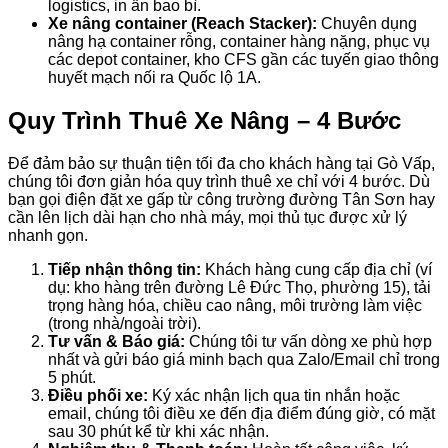
logistics, in ấn bao bì.
Xe nâng container (Reach Stacker):
Chuyên dụng
nâng hạ container rỗng, container hàng nặng, phục vụ
các depot container, kho CFS gần các tuyến giao thông
huyết mạch nối ra Quốc lộ 1A.
Quy Trình Thuê Xe Nâng – 4 Bước
Để đảm bảo sự thuận tiện tối đa cho khách hàng tại Gò Vấp,
chúng tôi đơn giản hóa quy trình thuê xe chỉ với 4 bước. Dù
bạn gọi điện đặt xe gấp từ công trường đường Tân Sơn hay
cần lên lịch dài hạn cho nhà máy, mọi thủ tục được xử lý
nhanh gọn.
Tiếp nhận thông tin:
Khách hàng cung cấp địa chỉ (ví
dụ: kho hàng trên đường Lê Đức Thọ, phường 15), tải
trọng hàng hóa, chiều cao nâng, môi trường làm việc
(trong nhà/ngoài trời).
Tư vấn & Báo giá:
Chúng tôi tư vấn dòng xe phù hợp
nhất và gửi báo giá minh bạch qua Zalo/Email chỉ trong
5 phút.
Điều phối xe:
Ký xác nhận lịch qua tin nhắn hoặc
email, chúng tôi điều xe đến địa điểm đúng giờ, có mặt
sau 30 phút kể từ khi xác nhận.