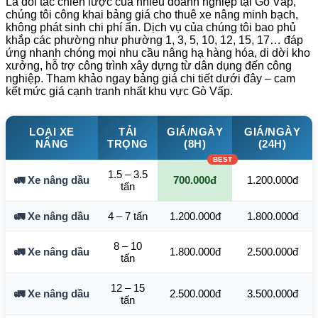
Là đối tác chiến lược của nhiều doanh nghiệp tại Gò Vấp,
chúng tôi công khai bảng giá cho thuê xe nâng minh bạch,
không phát sinh chi phí ẩn. Dịch vụ của chúng tôi bao phủ
khắp các phường như phường 1, 3, 5, 10, 12, 15, 17… đáp
ứng nhanh chóng mọi nhu cầu nâng hạ hàng hóa, di dời kho
xưởng, hỗ trợ công trình xây dựng từ dân dụng đến công
nghiệp. Tham khảo ngay bảng giá chi tiết dưới đây – cam
kết mức giá cạnh tranh nhất khu vực Gò Vấp.
LOẠI XE
TẢI
GIÁ/NGÀY
GIÁ/NGÀY
NÂNG
TRỌNG
(8H)
(24H)
1.5 – 3.5
🚛 Xe nâng dầu
700.000đ
1.200.000đ
tấn
🚛 Xe nâng dầu
4 – 7 tấn
1.200.000đ
1.800.000đ
8 – 10
🚛 Xe nâng dầu
1.800.000đ
2.500.000đ
tấn
12 – 15
🚛 Xe nâng dầu
2.500.000đ
3.500.000đ
tấn