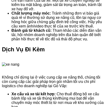
chỉ vận hành của tài xế. Một tài xế chuyên nghiệp sẽ
kiểm tra mặt bằng, giám sát tải trọng an toàn, tránh lật
xe hay đổ vỡ.
Chất lượng máy móc:
Tránh những đơn vị báo giá
quá rẻ vì thường sử dụng xe nâng cũ, tồn tại nguy cơ
hỏng hóc giữa chừng gây đình trệ công việc. Hãy yêu
cầu xem ảnh/video thực tế của xe trước khi thuê.
Đánh giá từ khách cũ:
Tham khảo các diễn đàn vận
tải, hội nhóm doanh nghiệp trên địa bàn quận để biết
phản hồi thực tế về tốc độ và thái độ phục vụ.
Dịch Vụ Đi Kèm
Không chỉ dừng lại ở việc cung cấp xe nâng thô, chúng tôi
còn cung cấp các giải pháp trọn gói nhằm tối ưu chi phí
logistics cho doanh nghiệp tại Gò Vấp:
Xe cẩu và xe tải kết hợp:
Cho thuê đồng bộ xe cẩu
bánh lốp và xe tải thùng kín/thùng mui bạt để vận
chuyển máy móc thiết bị từ nơi mua về kho xưởng của
bạn.