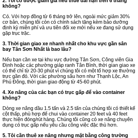
2. Tôi có được giảm giá nếu thuê dài hạn trên 6 tháng
không?
Có. Với hợp đồng từ 6 tháng trở lên, ngoài mức giảm 30%
cơ bản, chúng tôi còn có chính sách tặng kèm bảo dưỡng
định kỳ miễn phí và ưu tiên đổi xe mới nếu xe đang sử dụng
gặp trục trặc.
3. Thời gian giao xe nhanh nhất cho khu vực gần sân
bay Tân Sơn Nhất là bao lâu?
Nếu bạn cần xe tại khu vực đường Tân Sơn, Công viên Gia
Định hoặc các phường giáp ranh Tân Bình, thời gian giao xe
có thể chỉ từ 20-30 phút vì chúng tôi có một tổ hợp xe thường
trực gần đó. Với các phường sâu hơn như Thạnh Lộc, An
Phú Đông, thời gian giao động từ 45-60 phút.
4. Xe nâng của các bạn có trục gấp để vào container
không?
Dòng xe nâng dầu 1.5 tấn và 2.5 tấn của chúng tôi có thiết kế
cột thấp, phù hợp để chui vào container 20 feet và 40 feet
thực hiện đóng/rút hàng. Chúng tôi cũng có xe nâng chuyên
dụng có trục gấp nếu yêu cầu công việc đặc thù hơn.
5. Tôi cần thuê xe nâng nhưng mặt bằng công trường