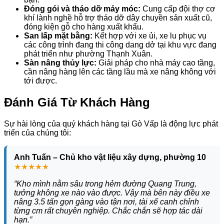
Đóng gói và tháo dỡ máy móc:
Cung cấp đội thợ cơ
khí lành nghề hỗ trợ tháo dỡ dây chuyền sản xuất cũ,
đóng kiện gỗ cho hàng xuất khẩu.
San lấp mặt bằng:
Kết hợp với xe ủi, xe lu phục vụ
các công trình đang thi công dang dở tại khu vực đang
phát triển như phường Thạnh Xuân.
Sàn nâng thủy lực:
Giải pháp cho nhà máy cao tầng,
cần nâng hàng lên các tầng lầu mà xe nâng không với
tới được.
Đánh Giá Từ Khách Hàng
Sự hài lòng của quý khách hàng tại Gò Vấp là động lực phát
triển của chúng tôi:
Anh Tuấn – Chủ kho vật liệu xây dựng, phường 10
★★★★★
“Kho mình nằm sâu trong hẻm đường Quang Trung,
tưởng không xe nào vào được. Vậy mà bên này điều xe
nâng 3.5 tấn gọn gàng vào tận nơi, tài xế canh chỉnh
từng cm rất chuyên nghiệp. Chắc chắn sẽ hợp tác dài
hạn.”