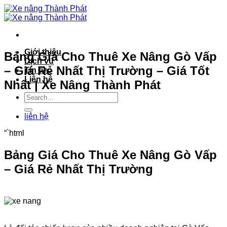
Bỏ
qua
nội
dung
Giới thiệu
Bảng Giá Cho Thuê Xe Nâng Gò Vấp
Dịch vụ
– Giá Rẻ Nhất Thị Trường – Giá Tốt
Tin tức
Liên hệ
Nhất | Xe Nâng Thành Phát
liên hệ
“`html
Bảng Giá Cho Thuê Xe Nâng Gò Vấp
– Giá Rẻ Nhất Thị Trường