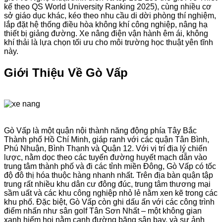
kế theo QS World University Ranking 2025), cùng nhiều cơ
sở giáo dục khác, kéo theo nhu cầu di dời phòng thí nghiệm,
lắp đặt hệ thống điều hòa không khí công nghiệp, nâng hạ
thiết bị giảng đường. Xe nâng điện vận hành êm ái, không
khí thải là lựa chọn tối ưu cho môi trường học thuật yên tĩnh
này.
Giới Thiệu Về Gò Vấp
Gò Vấp là một quận nội thành năng động phía Tây Bắc
Thành phố Hồ Chí Minh, giáp ranh với các quận Tân Bình,
Phú Nhuận, Bình Thạnh và Quận 12. Với vị trí địa lý chiến
lược, nằm dọc theo các tuyến đường huyết mạch dẫn vào
trung tâm thành phố và đi các tỉnh miền Đông, Gò Vấp có tốc
độ đô thị hóa thuộc hàng nhanh nhất. Trên địa bàn quận tập
trung rất nhiều khu dân cư đông đúc, trung tâm thương mại
sầm uất và các khu công nghiệp nhỏ lẻ nằm xen kẽ trong các
khu phố. Đặc biệt, Gò Vấp còn ghi dấu ấn với các công trình
điểm nhấn như sân golf Tân Sơn Nhất – một không gian
xanh hiếm hoi nằm cạnh đường băng sân bay, và sự ảnh