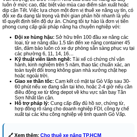
luôn ở mức cao, đặc biệt vào mùa cao điểm sản xuất hoặc
dịp cận Tết. Việc lựa chọn một đơn vị thuê xe nâng uy tín, có
đội xe đa dạng tải trọng và thời gian phản hồi nhanh là yếu
tố quyết định tiến độ dự án. Chúng tôi tự hào là đơn vị tiên
phong cung cấp giải pháp nâng hạ chuyên nghiệp với:
Đội xe hùng hậu:
Sở hữu trên 100 đầu xe nâng các
loại, từ xe nâng dầu 1.5 tấn đến xe nâng container 45
tấn, đảm bảo luôn có xe dự phòng sẵn sàng phục vụ tại
các phường 6, 11, 14, 16…
Kỹ thuật viên lành nghề:
Tài xế có chứng chỉ vận
hành, kinh nghiệm trên 5 năm, thao tác chuẩn xác, an
toàn tuyệt đối trong không gian nhà xưởng chật hẹp
hoặc ngoài trời.
Giao xe thần tốc:
Cam kết có mặt tại Gò Vấp sau 30-
60 phút nếu xe đang sẵn tại kho, hoặc 2-4 giờ nếu cần
điều động xe từ tổng depot về khu vực sân bay Tân
Sơn Nhất lân cận.
Hỗ trợ pháp lý:
Cung cấp đầy đủ hồ sơ, chứng từ,
hợp đồng rõ ràng cho doanh nghiệp FDI, công ty chế
xuất tại các khu công nghiệp vệ tinh quanh Gò Vấp.
🔗 Xem thêm:
Cho thuê xe nâng TP.HCM