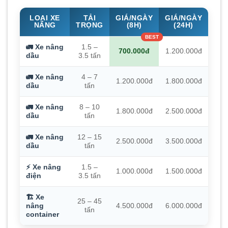
LOẠI XE
TẢI
GIÁ/NGÀY
GIÁ/NGÀY
NÂNG
TRỌNG
(8H)
(24H)
🚛 Xe nâng
1.5 –
700.000đ
1.200.000đ
dầu
3.5 tấn
🚛 Xe nâng
4 – 7
1.200.000đ
1.800.000đ
dầu
tấn
🚛 Xe nâng
8 – 10
1.800.000đ
2.500.000đ
dầu
tấn
🚛 Xe nâng
12 – 15
2.500.000đ
3.500.000đ
dầu
tấn
⚡ Xe nâng
1.5 –
1.000.000đ
1.500.000đ
điện
3.5 tấn
🏗️ Xe
25 – 45
nâng
4.500.000đ
6.000.000đ
tấn
container