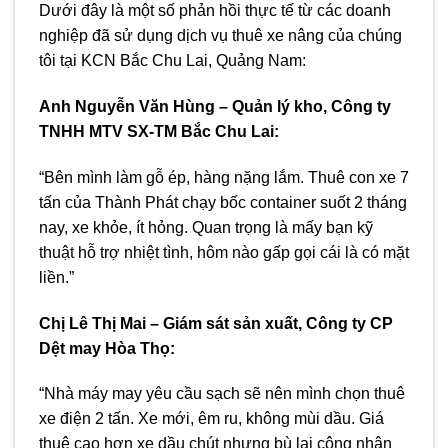
Dưới đây là một số phản hồi thực tế từ các doanh
nghiệp đã sử dụng dịch vụ thuê xe nâng của chúng
tôi tại KCN Bắc Chu Lai, Quảng Nam:
Anh Nguyễn Văn Hùng – Quản lý kho, Công ty
TNHH MTV SX-TM Bắc Chu Lai:
“Bên mình làm gỗ ép, hàng nặng lắm. Thuê con xe 7
tấn của Thành Phát chạy bốc container suốt 2 tháng
nay, xe khỏe, ít hỏng. Quan trọng là mấy bạn kỹ
thuật hỗ trợ nhiệt tình, hôm nào gấp gọi cái là có mặt
liền.”
Chị Lê Thị Mai – Giám sát sản xuất, Công ty CP
Dệt may Hòa Thọ:
“Nhà máy may yêu cầu sạch sẽ nên mình chọn thuê
xe điện 2 tấn. Xe mới, êm ru, không mùi dầu. Giá
thuê cao hơn xe dầu chút nhưng bù lại công nhân