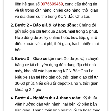
liên hệ qua số
0976699469
, cung cấp thông tin
về tải trọng cần nâng, chiều cao nâng, thời gian
và địa điểm cụ thể trong KCN Bắc Chu Lai.
Bước 2 – Báo giá & ký hợp đồng:
Chúng tôi
gửi báo giá chi tiết qua Zalo/Email trong 5 phút.
Hợp đồng được ký online hoặc trực tiếp, ghi rõ
điều khoản về chi phí, thời gian, trách nhiệm hai
bên.
Bước 3 – Giao xe tận nơi:
Xe được vận chuyển
bằng xe tải chuyên dụng đến đúng địa chỉ nhà
máy, kho bãi của bạn trong KCN Bắc Chu Lai.
Nếu xe sẵn tại kho gần đó, thời gian giao chỉ từ
30-60 phút. Nếu điều từ depot xa hơn, thời gian
khoảng 2-4 giờ.
Bước 4 – Nghiệm thu & thanh toán:
Kỹ thuật
viên hướng dẫn vận hành, hai bên ký biên bản
bàn giao. Thanh toán linh hoạt cuối ca hoặc theo