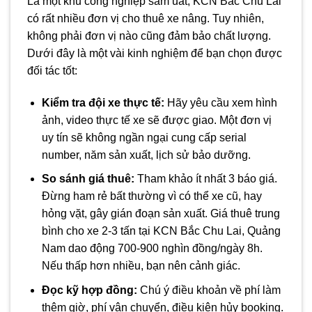
Là một khu công nghiệp sầm uất, KCN Bắc Chu Lai
có rất nhiều đơn vị cho thuê xe nâng. Tuy nhiên,
không phải đơn vị nào cũng đảm bảo chất lượng.
Dưới đây là một vài kinh nghiệm để bạn chọn được
đối tác tốt:
Kiểm tra đội xe thực tế:
Hãy yêu cầu xem hình
ảnh, video thực tế xe sẽ được giao. Một đơn vị
uy tín sẽ không ngần ngại cung cấp serial
number, năm sản xuất, lịch sử bảo dưỡng.
So sánh giá thuê:
Tham khảo ít nhất 3 báo giá.
Đừng ham rẻ bất thường vì có thể xe cũ, hay
hỏng vặt, gây gián đoạn sản xuất. Giá thuê trung
bình cho xe 2-3 tấn tại KCN Bắc Chu Lai, Quảng
Nam dao động 700-900 nghìn đồng/ngày 8h.
Nếu thấp hơn nhiều, bạn nên cảnh giác.
Đọc kỹ hợp đồng:
Chú ý điều khoản về phí làm
thêm giờ, phí vận chuyển, điều kiện hủy booking.