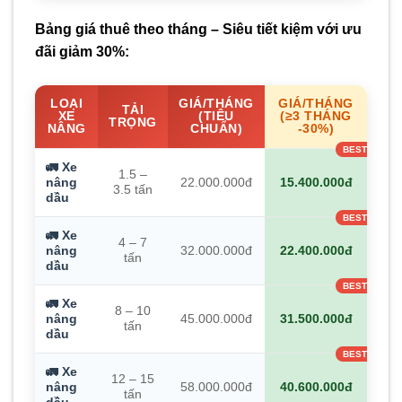
Bảng giá thuê theo tháng – Siêu tiết kiệm với ưu
đãi giảm 30%:
LOẠI
GIÁ/THÁNG
GIÁ/THÁNG
TẢI
XE
(TIÊU
(≥3 THÁNG
TRỌNG
NÂNG
CHUẨN)
-30%)
🚛 Xe
1.5 –
nâng
22.000.000đ
15.400.000đ
3.5 tấn
dầu
🚛 Xe
4 – 7
nâng
32.000.000đ
22.400.000đ
tấn
dầu
🚛 Xe
8 – 10
nâng
45.000.000đ
31.500.000đ
tấn
dầu
🚛 Xe
12 – 15
nâng
58.000.000đ
40.600.000đ
tấn