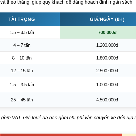
 và theo tháng, giúp quý khách dễ dàng hoạch định ngân sách.
TẢI TRỌNG
GIÁ/NGÀY (8H)
1.5 – 3.5 tấn
700.000đ
4 – 7 tấn
1.200.000đ
8 – 10 tấn
1.800.000đ
12 – 15 tấn
2.500.000đ
1.5 – 3.5 tấn
1.000.000đ
25 – 45 tấn
4.500.000đ
gồm VAT. Giá thuê đã bao gồm chi phí vận chuyển xe đến địa đ