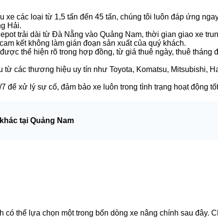
 xe các loại từ 1,5 tấn đến 45 tấn, chúng tôi luôn đáp ứng nga
g Hải.
ot trải dài từ Đà Nẵng vào Quảng Nam, thời gian giao xe trung
 cam kết không làm gián đoạn sản xuất của quý khách.
được thể hiện rõ trong hợp đồng, từ giá thuê ngày, thuê tháng 
từ các thương hiệu uy tín như Toyota, Komatsu, Mitsubishi, 
7 để xử lý sự cố, đảm bảo xe luôn trong tình trạng hoạt động tốt
khác tại Quảng Nam
h có thể lựa chọn một trong bốn dòng xe nâng chính sau đây. C