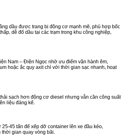
 nâng dầu được trang bị động cơ mạnh mẽ, phù hợp bốc
thấp, dễ đổ dầu tại các trạm trong khu công nghiệp,
 Điện Nam – Điện Ngọc nhờ ưu điểm vận hành êm,
um hoặc ắc quy axit chì với thời gian sạc nhanh, hoạt
 thải sạch hơn động cơ diesel nhưng vẫn cần công suất
ên liệu đáng kể.
 25-45 tấn để xếp dỡ container lên xe đầu kéo,
n thời gian quay vòng bãi.