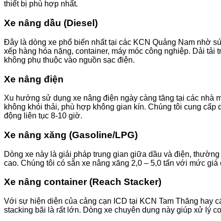
thiết bị phù hợp nhất.
Xe nâng dầu (Diesel)
Đây là dòng xe phổ biến nhất tại các KCN Quảng Nam nhờ sức
xếp hàng hóa nặng, container, máy móc công nghiệp. Dải tải trọ
không phụ thuộc vào nguồn sạc điện.
Xe nâng điện
Xu hướng sử dụng xe nâng điện ngày càng tăng tại các nhà 
không khói thải, phù hợp không gian kín. Chúng tôi cung cấp d
động liên tục 8-10 giờ.
Xe nâng xăng (Gasoline/LPG)
Dòng xe này là giải pháp trung gian giữa dầu và điện, thườn
cao. Chúng tôi có sẵn xe nâng xăng 2,0 – 5,0 tấn với mức giá 
Xe nâng container (Reach Stacker)
Với sự hiện diện của cảng cạn ICD tại KCN Tam Thăng hay các 
stacking bãi là rất lớn. Dòng xe chuyên dụng này giúp xử lý co