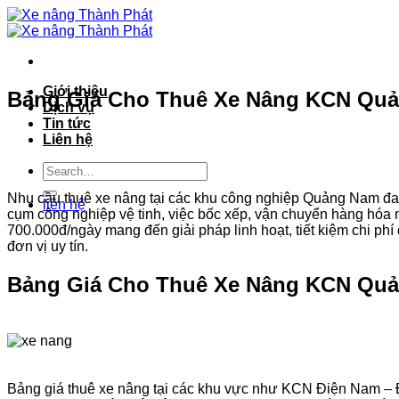
Bỏ
qua
nội
dung
Giới thiệu
Bảng Giá Cho Thuê Xe Nâng KCN Quảng
Dịch vụ
Tin tức
Liên hệ
Nhu cầu thuê xe nâng tại các khu công nghiệp Quảng Nam đan
liên hệ
cụm công nghiệp vệ tinh, việc bốc xếp, vận chuyển hàng hóa n
700.000đ/ngày mang đến giải pháp linh hoạt, tiết kiệm chi phí
đơn vị uy tín.
Bảng Giá Cho Thuê Xe Nâng KCN Quả
Bảng giá thuê xe nâng tại các khu vực như KCN Điện Nam –