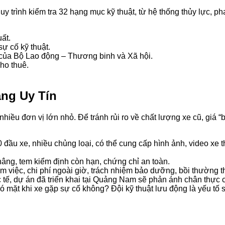
y trình kiểm tra 32 hạng mục kỹ thuật, từ hệ thống thủy lực, ph
ất.
ự cố kỹ thuật.
h của Bộ Lao động – Thương binh và Xã hội.
ho thuê.
ng Uy Tín
hiều đơn vị lớn nhỏ. Để tránh rủi ro về chất lượng xe cũ, giá 
50 đầu xe, nhiều chủng loại, có thể cung cấp hình ảnh, video xe
âng, tem kiểm định còn hạn, chứng chỉ an toàn.
m việc, chi phí ngoài giờ, trách nhiệm bảo dưỡng, bồi thường th
tế, dự án đã triển khai tại Quảng Nam sẽ phản ánh chân thực c
có mặt khi xe gặp sự cố không? Đội kỹ thuật lưu động là yếu t