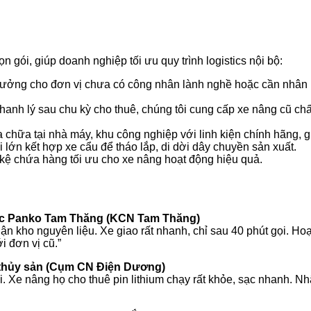
n gói, giúp doanh nghiệp tối ưu quy trình logistics nội bộ:
tưởng cho đơn vị chưa có công nhân lành nghề hoặc cần nhân l
anh lý sau chu kỳ cho thuê, chúng tôi cung cấp xe nâng cũ chấ
 chữa tại nhà máy, khu công nghiệp với linh kiện chính hãng, g
 lớn kết hợp xe cẩu để tháo lắp, di dời dây chuyền sản xuất.
, kệ chứa hàng tối ưu cho xe nâng hoạt động hiệu quả.
ặc Panko Tam Thăng (KCN Tam Thăng)
ận kho nguyên liệu. Xe giao rất nhanh, chỉ sau 40 phút gọi. Hoạ
i đơn vị cũ.”
 thủy sản (Cụm CN Điện Dương)
. Xe nâng họ cho thuê pin lithium chạy rất khỏe, sạc nhanh. Nh