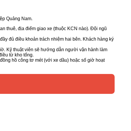
ghiệp Quảng Nam.
gian thuê, địa điểm giao xe (thuộc KCN nào). Đội ngũ
i đầy đủ điều khoản trách nhiệm hai bên. Khách hàng ký
iờ. Kỹ thuật viên sẽ hướng dẫn người vận hành làm
điều từ kho tổng.
u đồng hồ công tơ mét (với xe dầu) hoặc số giờ hoạt