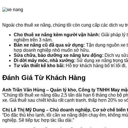
Ngoài cho thuê xe nâng, chúng tôi còn cung cấp các dịch vụ trọ
Cho thuê xe nâng kèm người vận hành:
Giải pháp lý 
nghiệm trên 3 năm.
Bán xe nâng cũ đã qua sử dụng:
Tận dụng nguồn xe th
hợp doanh nghiệp nhỏ muốn sở hữu.
Sửa chữa, bảo dưỡng xe nâng lưu động:
Dịch vụ sửa
Di dời máy móc, nhà xưởng:
Sử dụng xe nâng trọng tải
Tư vấn thiết kế kho bãi:
Hỗ trợ khách hàng bố trí lối đi
Đánh Giá Từ Khách Hàng
Anh Trần Văn Hùng – Quản lý kho, Công ty TNHH May m
“Chúng tôi thuê xe nâng dầu 2,5 tấn dài hạn 6 tháng cho bộ ph
xe. Giá thuê sau chiết khấu rất cạnh tranh, thấp hơn 20% so vớ
Chị Lê Thị Mỹ Dung – Chủ doanh nghiệp, Cơ sở chế biến
“Do đặc thù kho lạnh, tôi cần xe nâng điện chạy êm, không mùi
nghiệp. Sẽ tiếp tục hợp tác lâu dài.”