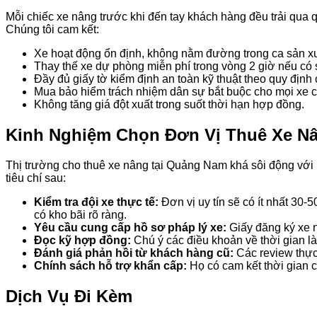
Mỗi chiếc xe nâng trước khi đến tay khách hàng đều trải qua qu
Chúng tôi cam kết:
Xe hoạt động ổn định, không nằm đường trong ca sản xu
Thay thế xe dự phòng miễn phí trong vòng 2 giờ nếu có s
Đầy đủ giấy tờ kiểm định an toàn kỹ thuật theo quy địn
Mua bảo hiểm trách nhiệm dân sự bắt buộc cho mọi xe c
Không tăng giá đột xuất trong suốt thời hạn hợp đồng.
Kinh Nghiệm Chọn Đơn Vị Thuê Xe Nâ
Thị trường cho thuê xe nâng tại Quảng Nam khá sôi động với n
tiêu chí sau:
Kiểm tra đội xe thực tế:
Đơn vị uy tín sẽ có ít nhất 30-
có kho bãi rõ ràng.
Yêu cầu cung cấp hồ sơ pháp lý xe:
Giấy đăng ký xe n
Đọc kỹ hợp đồng:
Chú ý các điều khoản về thời gian là
Đánh giá phản hồi từ khách hàng cũ:
Các review thực 
Chính sách hỗ trợ khẩn cấp:
Họ có cam kết thời gian 
Dịch Vụ Đi Kèm