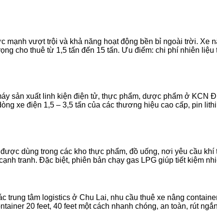
 mạnh vượt trội và khả năng hoạt động bền bỉ ngoài trời. Xe
ng cho thuê từ 1,5 tấn đến 15 tấn. Ưu điểm: chi phí nhiên liệu 
máy sản xuất linh kiện điện tử, thực phẩm, dược phẩm ở KCN
òng xe điện 1,5 – 3,5 tấn của các thương hiệu cao cấp, pin lithi
g được dùng trong các kho thực phẩm, đồ uống, nơi yêu cầu khí
cạnh tranh. Đặc biệt, phiên bản chạy gas LPG giúp tiết kiệm nhi
trung tâm logistics ở Chu Lai, nhu cầu thuê xe nâng container
ntainer 20 feet, 40 feet một cách nhanh chóng, an toàn, rút ngắ