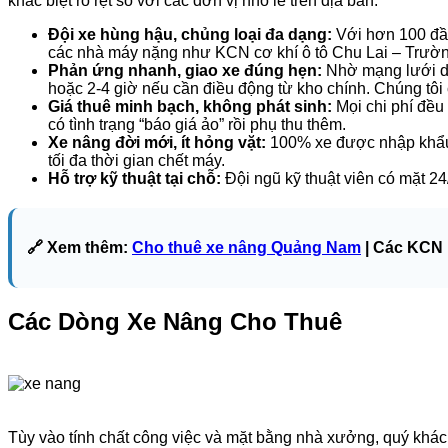
khác biệt rõ rệt so với các đơn vị nhỏ lẻ trên địa bàn:
Đội xe hùng hậu, chủng loại đa dạng:
Với hơn 100 đầu
các nhà máy nặng như KCN cơ khí ô tô Chu Lai – Trườn
Phản ứng nhanh, giao xe đúng hẹn:
Nhờ mạng lưới dep
hoặc 2-4 giờ nếu cần điều động từ kho chính. Chúng tôi
Giá thuê minh bạch, không phát sinh:
Mọi chi phí đều 
có tình trạng “báo giá ảo” rồi phụ thu thêm.
Xe nâng đời mới, ít hỏng vặt:
100% xe được nhập khẩu 
tối đa thời gian chết máy.
Hỗ trợ kỹ thuật tại chỗ:
Đội ngũ kỹ thuật viên có mặt 24/
🔗 Xem thêm:
Cho thuê xe nâng Quảng Nam
| Các KCN 
Các Dòng Xe Nâng Cho Thuê
Tùy vào tính chất công việc và mặt bằng nhà xưởng, quý khác