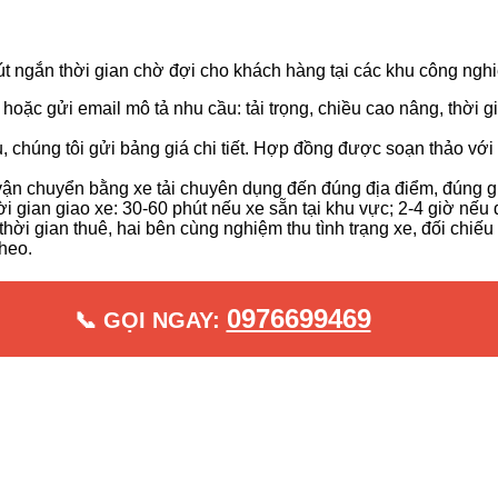
 rút ngắn thời gian chờ đợi cho khách hàng tại các khu công n
hoặc gửi email mô tả nhu cầu: tải trọng, chiều cao nâng, thời 
, chúng tôi gửi bảng giá chi tiết. Hợp đồng được soạn thảo vớ
ận chuyển bằng xe tải chuyên dụng đến đúng địa điểm, đúng g
ời gian giao xe: 30-60 phút nếu xe sẵn tại khu vực; 2-4 giờ nếu 
thời gian thuê, hai bên cùng nghiệm thu tình trạng xe, đối chiế
heo.
0976699469
📞 GỌI NGAY: