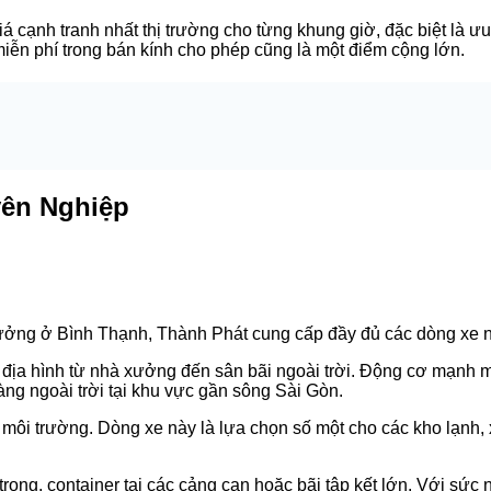
 cạnh tranh nhất thị trường cho từng khung giờ, đặc biệt là ư
miễn phí trong bán kính cho phép cũng là một điểm cộng lớn.
yên Nghiệp
ưởng ở Bình Thạnh, Thành Phát cung cấp đầy đủ các dòng xe nâ
 địa hình từ nhà xưởng đến sân bãi ngoài trời. Động cơ mạnh m
àng ngoài trời tại khu vực gần sông Sài Gòn.
ới môi trường. Dòng xe này là lựa chọn số một cho các kho lạ
ọng, container tại các cảng cạn hoặc bãi tập kết lớn. Với sức 