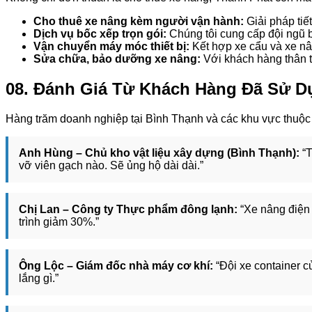
Cho thuê xe nâng kèm người vận hành:
Giải pháp tiế
Dịch vụ bốc xếp trọn gói:
Chúng tôi cung cấp đội ngũ b
Vận chuyển máy móc thiết bị:
Kết hợp xe cẩu và xe n
Sửa chữa, bảo dưỡng xe nâng:
Với khách hàng thân th
08. Đánh Giá Từ Khách Hàng Đã Sử D
Hàng trăm doanh nghiệp tại Bình Thạnh và các khu vực thuộc T
Anh Hùng – Chủ kho vật liệu xây dựng (Bình Thạnh):
“T
vỡ viên gạch nào. Sẽ ủng hộ dài dài.”
Chị Lan – Công ty Thực phẩm đông lạnh:
“Xe nâng điện 
trình giảm 30%.”
Ông Lộc – Giám đốc nhà máy cơ khí:
“Đội xe container c
lắng gì.”