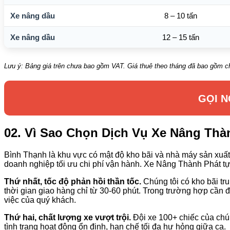
Xe nâng dầu
8 – 10 tấn
Xe nâng dầu
12 – 15 tấn
Lưu ý: Bảng giá trên chưa bao gồm VAT. Giá thuê theo tháng đã bao gồm chi
GỌI N
02. Vì Sao Chọn Dịch Vụ Xe Nâng Thà
Bình Thạnh là khu vực có mật độ kho bãi và nhà máy sản xuất 
doanh nghiệp tối ưu chi phí vận hành. Xe Nâng Thành Phát tự 
Thứ nhất, tốc độ phản hồi thần tốc.
Chúng tôi có kho bãi tr
thời gian giao hàng chỉ từ 30-60 phút. Trong trường hợp cần đ
việc của quý khách.
Thứ hai, chất lượng xe vượt trội.
Đội xe 100+ chiếc của chún
tình trạng hoạt động ổn định, hạn chế tối đa hư hỏng giữa ca.