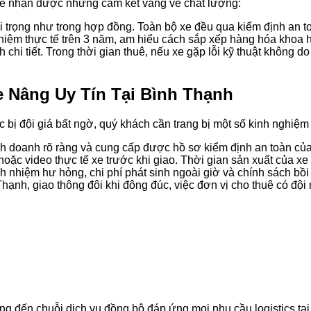
 sẽ nhận được những cam kết vàng về chất lượng:
 trọng như trong hợp đồng. Toàn bộ xe đều qua kiểm định an to
iệm thực tế trên 3 năm, am hiểu cách sắp xếp hàng hóa khoa học
 chi tiết. Trong thời gian thuê, nếu xe gặp lỗi kỹ thuật không 
 Nâng Uy Tín Tại Bình Thạnh
bị đội giá bất ngờ, quý khách cần trang bị một số kinh nghiệm 
nh doanh rõ ràng và cung cấp được hồ sơ kiểm định an toàn của
oặc video thực tế xe trước khi giao. Thời gian sản xuất của xe
h nhiệm hư hỏng, chi phí phát sinh ngoài giờ và chính sách bồi
hạnh, giao thông đôi khi đông đúc, việc đơn vị cho thuê có đội
g đến chuỗi dịch vụ đồng bộ đáp ứng mọi nhu cầu logistics tạ