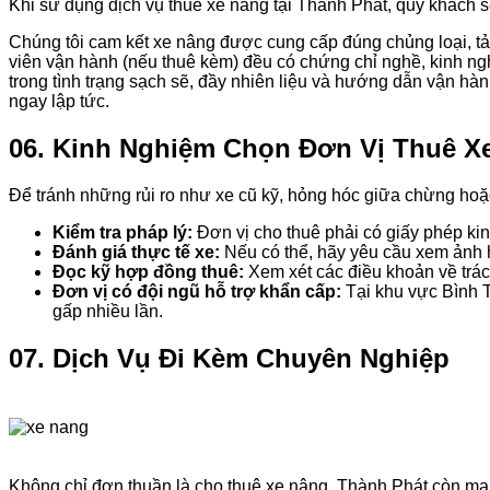
Khi sử dụng dịch vụ thuê xe nâng tại Thành Phát, quý khách
Chúng tôi cam kết xe nâng được cung cấp đúng chủng loại, tải
viên vận hành (nếu thuê kèm) đều có chứng chỉ nghề, kinh ngh
trong tình trạng sạch sẽ, đầy nhiên liệu và hướng dẫn vận hành
ngay lập tức.
06. Kinh Nghiệm Chọn Đơn Vị Thuê Xe
Để tránh những rủi ro như xe cũ kỹ, hỏng hóc giữa chừng hoặc 
Kiểm tra pháp lý:
Đơn vị cho thuê phải có giấy phép ki
Đánh giá thực tế xe:
Nếu có thể, hãy yêu cầu xem ảnh h
Đọc kỹ hợp đồng thuê:
Xem xét các điều khoản về trác
Đơn vị có đội ngũ hỗ trợ khẩn cấp:
Tại khu vực Bình T
gấp nhiều lần.
07. Dịch Vụ Đi Kèm Chuyên Nghiệp
Không chỉ đơn thuần là cho thuê xe nâng, Thành Phát còn man