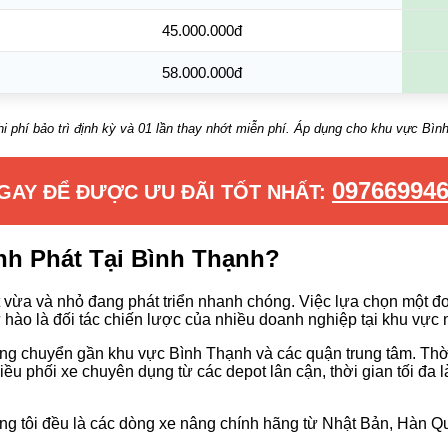
45.000.000đ
58.000.000đ
 phí bảo trì định kỳ và 01 lần thay nhớt miễn phí. Áp dụng cho khu vực Bìn
09766994
GAY ĐỂ ĐƯỢC ƯU ĐÃI TỐT NHẤT:
nh Phát Tại Bình Thạnh?
vừa và nhỏ đang phát triển nhanh chóng. Việc lựa chọn một đơn 
hào là đối tác chiến lược của nhiều doanh nghiệp tại khu vực n
ung chuyển gần khu vực Bình Thạnh và các quận trung tâm. Thời
iều phối xe chuyên dụng từ các depot lân cận, thời gian tối đa
g tôi đều là các dòng xe nâng chính hãng từ Nhật Bản, Hàn Quố