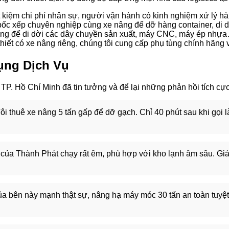
t kiệm chi phí nhân sự, người vận hành có kinh nghiệm xử lý h
ốc xếp chuyên nghiệp cùng xe nâng để dỡ hàng container, di d
âng để di dời các dây chuyền sản xuất, máy CNC, máy ép nhự
iết có xe nâng riêng, chúng tôi cung cấp phụ tùng chính hãng v
ụng Dịch Vụ
P. Hồ Chí Minh đã tin tưởng và để lại những phản hồi tích cực
ôi thuê xe nâng 5 tấn gấp để dỡ gạch. Chỉ 40 phút sau khi gọi l
của Thành Phát chạy rất êm, phù hợp với kho lạnh âm sâu. Giá
ủa bên này mạnh thật sự, nâng hạ máy móc 30 tấn an toàn tuyệ