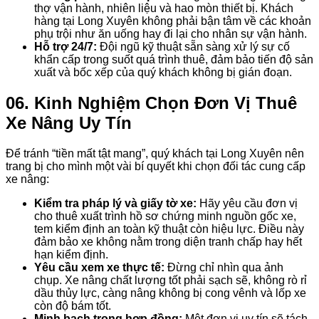
thợ vận hành, nhiên liệu và hao mòn thiết bị. Khách
hàng tại Long Xuyên không phải bận tâm về các khoản
phụ trội như ăn uống hay đi lại cho nhân sự vận hành.
Hỗ trợ 24/7:
Đội ngũ kỹ thuật sẵn sàng xử lý sự cố
khẩn cấp trong suốt quá trình thuê, đảm bảo tiến độ sản
xuất và bốc xếp của quý khách không bị gián đoạn.
06. Kinh Nghiệm Chọn Đơn Vị Thuê
Xe Nâng Uy Tín
Để tránh “tiền mất tật mang”, quý khách tại Long Xuyên nên
trang bị cho mình một vài bí quyết khi chọn đối tác cung cấp
xe nâng:
Kiểm tra pháp lý và giấy tờ xe:
Hãy yêu cầu đơn vị
cho thuê xuất trình hồ sơ chứng minh nguồn gốc xe,
tem kiểm định an toàn kỹ thuật còn hiệu lực. Điều này
đảm bảo xe không nằm trong diện tranh chấp hay hết
hạn kiểm định.
Yêu cầu xem xe thực tế:
Đừng chỉ nhìn qua ảnh
chụp. Xe nâng chất lượng tốt phải sạch sẽ, không rò rỉ
dầu thủy lực, càng nâng không bị cong vênh và lốp xe
còn độ bám tốt.
Minh bạch trong hợp đồng:
Một đơn vị uy tín sẽ tách