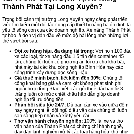
Thành Phát Tại Long Xuyên?
Trong bối cảnh thị trường Long Xuyên ngày càng phát triển,
việc tìm kiếm một đối tác cung cấp thiết bị nâng hạ ổn định là
yếu tố sống còn của các doanh nghiệp. Xe nâng Thành Phát
tự hào là đơn vị dẫn đầu về mức độ hài lòng nhờ những lợi
thế vượt trội sau:
Đội xe hùng hậu, đa dạng tải trọng:
Với hơn 100 đầu
xe các loại, từ xe nâng dầu 1.5 tấn đến container 45
tấn, chúng tôi luôn có phương án tối ưu cho kho bãi,
nhà máy tại các khu công nghiệp Bình Hòa hay các
công trình xây dựng dọc sông Hậu.
Giá thuê minh bạch, tiết kiệm đến 30%:
Chúng tôi
công khai bảng giá và cam kết không phát sinh phí
ngoài hợp đồng. Đặc biệt, các gói thuê dài hạn từ 3
tháng luôn có mức chiết khấu hấp dẫn giúp doanh
nghiệp tối ưu dòng tiền.
Phản hồi siêu tốc 24/7:
Dù bạn cần xe vào giữa đêm
hay ngày nghỉ lễ, đội ngũ điều vận của chúng tôi luôn
sẵn sàng tiếp nhận và xử lý yêu cầu.
Thợ vận hành chuyên nghiệp:
100% lái xe và thợ
vận hành của Thành Phát có chứng chỉ hành nghề,
dày dặn kinh nghiệm xử lý các loại hàng hóa khó như