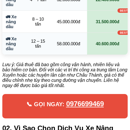
dầu
🚛 Xe
8 – 10
nâng
45.000.000đ
31.500.000đ
tấn
dầu
🚛 Xe
12 – 15
nâng
58.000.000đ
40.600.000đ
tấn
dầu
Lưu ý: Giá thuê đã bao gồm công vận hành, nhiên liệu và
bảo hiểm cơ bản. Đối với các vị trí thi công xa trung tâm Long
Xuyên hoặc các huyện lân cận như Châu Thành, giá có thể
điều chỉnh nhẹ tùy theo cung đường vận chuyển. Liên hệ
ngay để được báo giá tốt nhất.
0976699469
📞 GỌI NGAY:
02. Vì Sao Chọn Dịch Vụ Xe Nâng