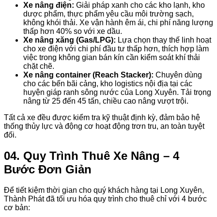
Xe nâng điện:
Giải pháp xanh cho các kho lạnh, kho
dược phẩm, thực phẩm yêu cầu môi trường sạch,
không khói thải. Xe vận hành êm ái, chi phí năng lượng
thấp hơn 40% so với xe dầu.
Xe nâng xăng (Gas/LPG):
Lựa chọn thay thế linh hoạt
cho xe điện với chi phí đầu tư thấp hơn, thích hợp làm
việc trong không gian bán kín cần kiểm soát khí thải
chặt chẽ.
Xe nâng container (Reach Stacker):
Chuyên dùng
cho các bến bãi cảng, kho logistics nội địa tại các
huyện giáp ranh sông nước của Long Xuyên. Tải trọng
nâng từ 25 đến 45 tấn, chiều cao nâng vượt trội.
Tất cả xe đều được kiểm tra kỹ thuật định kỳ, đảm bảo hệ
thống thủy lực và động cơ hoạt động trơn tru, an toàn tuyệt
đối.
04. Quy Trình Thuê Xe Nâng – 4
Bước Đơn Giản
Để tiết kiệm thời gian cho quý khách hàng tại Long Xuyên,
Thành Phát đã tối ưu hóa quy trình cho thuê chỉ với 4 bước
cơ bản: