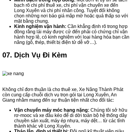
bạch rõ chi phí thuê xe, chi phí vận chuyển xe đến
Long Xuyên và chi phí nhân công. Tuyệt đối không
chọn những nơi báo giá mập mờ hoặc quá thấp so với
mặt bằng chung.
Kinh nghiệm vận hành:
Cần khẳng định rõ trong hợp
đồng rằng lái máy được cử đến phải có chứng chỉ vận
hành hợp lệ, có kinh nghiệm với loại hàng hóa bạn cần
nâng (gỗ, thép, thiết bị điện tử dễ vỡ…).
07. Dịch Vụ Đi Kèm
Không chỉ đơn thuần là cho thuê xe, Xe Nâng Thành Phát
còn cung cấp chuỗi dịch vụ trọn gói tại Long Xuyên, An
Giang nhằm mang đến sự thuận tiện nhất cho đối tác:
Vận chuyển máy móc hạng nặng:
Chúng tôi sở hữu
rơ-mooc và xe đầu kéo để di dời toàn bộ hệ thống dây
chuyền sản xuất, máy ép nhựa, máy dệt… từ các tỉnh
thành khác về Long Xuyên.
Tháo lắp, định vị thiết bị:
Đội ngũ kỹ thuật viên giàu