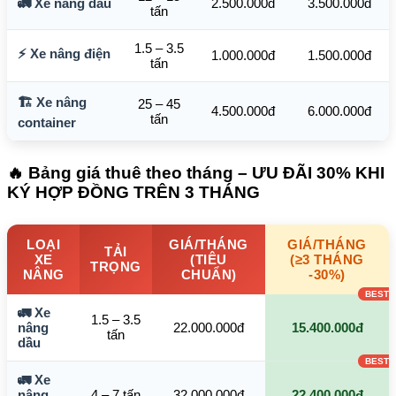
🚛 Xe nâng dầu
2.500.000đ
3.500.000đ
tấn
1.5 – 3.5
⚡ Xe nâng điện
1.000.000đ
1.500.000đ
tấn
🏗️ Xe nâng
25 – 45
4.500.000đ
6.000.000đ
tấn
container
🔥 Bảng giá thuê theo tháng – ƯU ĐÃI 30% KHI
KÝ HỢP ĐỒNG TRÊN 3 THÁNG
LOẠI
GIÁ/THÁNG
GIÁ/THÁNG
TẢI
XE
(TIÊU
(≥3 THÁNG
TRỌNG
NÂNG
CHUẨN)
-30%)
🚛 Xe
1.5 – 3.5
nâng
22.000.000đ
15.400.000đ
tấn
dầu
🚛 Xe
nâng
4 – 7 tấn
32.000.000đ
22.400.000đ