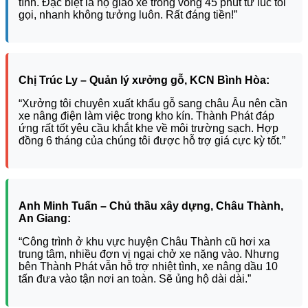
tình. Đặc biệt là họ giao xe trong vòng 45 phút từ lúc tôi
gọi, nhanh không tưởng luôn. Rất đáng tiền!”
Chị Trúc Ly – Quản lý xưởng gỗ, KCN Bình Hòa:
“Xưởng tôi chuyên xuất khẩu gỗ sang châu Âu nên cần
xe nâng điện làm việc trong kho kín. Thành Phát đáp
ứng rất tốt yêu cầu khắt khe về môi trường sạch. Hợp
đồng 6 tháng của chúng tôi được hỗ trợ giá cực kỳ tốt.”
Anh Minh Tuấn – Chủ thầu xây dựng, Châu Thành,
An Giang:
“Công trình ở khu vực huyện Châu Thành cũ hơi xa
trung tâm, nhiều đơn vị ngại chở xe nặng vào. Nhưng
bên Thành Phát vẫn hỗ trợ nhiệt tình, xe nâng dầu 10
tấn đưa vào tận nơi an toàn. Sẽ ủng hộ dài dài.”