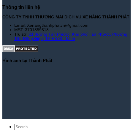
Thông tin liên hệ
CÔNG TY TNHH THƯƠNG MẠI DỊCH VỤ XE NÂNG THÀNH PHÁT
Email: Xenangthanhphatvn@gmail.com
MST: 3701859518
Trụ sở:
21 đường Tân Phước, Khu phố Tân Phước, Phường
Tân Đông Hiệp, TP Hồ Chí Minh
Hình ảnh tại Thành Phát