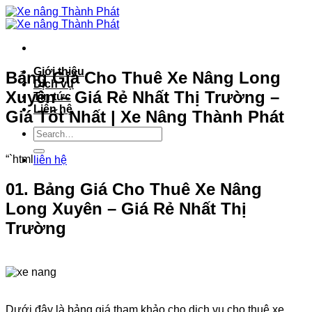
Bỏ
qua
nội
dung
Giới thiệu
Bảng Giá Cho Thuê Xe Nâng Long
Dịch vụ
Xuyên – Giá Rẻ Nhất Thị Trường –
Tin tức
Liên hệ
Giá Tốt Nhất | Xe Nâng Thành Phát
“`html
liên hệ
01. Bảng Giá Cho Thuê Xe Nâng
Long Xuyên – Giá Rẻ Nhất Thị
Trường
Dưới đây là bảng giá tham khảo cho dịch vụ cho thuê xe