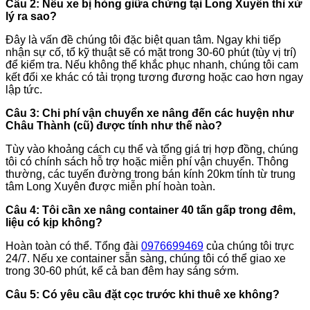
Câu 2: Nếu xe bị hỏng giữa chừng tại Long Xuyên thì xử
lý ra sao?
Đây là vấn đề chúng tôi đặc biệt quan tâm. Ngay khi tiếp
nhận sự cố, tổ kỹ thuật sẽ có mặt trong 30-60 phút (tùy vị trí)
để kiểm tra. Nếu không thể khắc phục nhanh, chúng tôi cam
kết đổi xe khác có tải trọng tương đương hoặc cao hơn ngay
lập tức.
Câu 3: Chi phí vận chuyển xe nâng đến các huyện như
Châu Thành (cũ) được tính như thế nào?
Tùy vào khoảng cách cụ thể và tổng giá trị hợp đồng, chúng
tôi có chính sách hỗ trợ hoặc miễn phí vận chuyển. Thông
thường, các tuyến đường trong bán kính 20km tính từ trung
tâm Long Xuyên được miễn phí hoàn toàn.
Câu 4: Tôi cần xe nâng container 40 tấn gấp trong đêm,
liệu có kịp không?
Hoàn toàn có thể. Tổng đài
0976699469
của chúng tôi trực
24/7. Nếu xe container sẵn sàng, chúng tôi có thể giao xe
trong 30-60 phút, kể cả ban đêm hay sáng sớm.
Câu 5: Có yêu cầu đặt cọc trước khi thuê xe không?