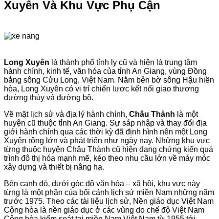
Xuyên Và Khu Vực Phụ Cận
Long Xuyên
là thành phố tỉnh lỵ cũ và hiện là trung tâm
hành chính, kinh tế, văn hóa của tỉnh An Giang, vùng Đồng
bằng sông Cửu Long, Việt Nam. Nằm bên bờ sông Hậu hiền
hòa, Long Xuyên có vị trí chiến lược kết nối giao thương
đường thủy và đường bộ.
Về mặt lịch sử và địa lý hành chính,
Châu Thành
là một
huyện cũ thuộc tỉnh An Giang. Sự sáp nhập và thay đổi địa
giới hành chính qua các thời kỳ đã định hình nên một Long
Xuyên rộng lớn và phát triển như ngày nay. Những khu vực
từng thuộc huyện Châu Thành cũ hiện đang chứng kiến quá
trình đô thị hóa mạnh mẽ, kéo theo nhu cầu lớn về máy móc
xây dựng và thiết bị nâng hạ.
Bên cạnh đó, dưới góc độ văn hóa – xã hội, khu vực này
từng là một phần của bối cảnh lịch sử miền Nam những năm
trước 1975. Theo các tài liệu lịch sử, Nền giáo dục Việt Nam
Cộng hòa là nền giáo dục ở các vùng do chế độ Việt Nam
Cộng hòa kiểm soát tại miền Nam Việt Nam từ 1955 tới