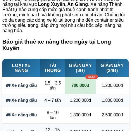
nâng tại khu vực
Long Xuyên, An Giang
. Xe nâng Thành
Phát tự hào cung cấp mức giá thuê cạnh tranh nhất thị
trường, minh bạch và không phát sinh chi phí ẩn. Chúng tôi
có đa dạng các dòng xe từ tải trọng nhỏ đến container siêu
trường siêu trọng, đáp ứng mọi nhu cầu bốc xếp, nâng hạ
hàng hóa.
Báo giá thuê xe nâng theo ngày tại Long
Xuyên
LOẠI XE
TẢI
GIÁ/NGÀY
GIÁ/NGÀY
NÂNG
TRỌNG
(8H)
(24H)
1.5 – 3.5
🚛 Xe nâng dầu
700.000đ
1.200.000đ
tấn
🚛 Xe nâng dầu
4 – 7 tấn
1.200.000đ
1.800.000đ
8 – 10
🚛 Xe nâng dầu
1.800.000đ
2.500.000đ
tấn
12 – 15