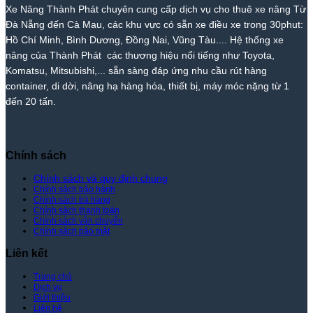
Nâng
Giá
Nâng
Phát
Nâng
Xe Nâng Thành Phát chuyên cung cấp dịch vụ cho thuê xe nâng Từ
Thành
Rẻ
Cẩm
Thành
Đà Nẵng đến Cà Mau, các khu vực có sẵn xe điều xe trong 30phut:
Phát
Nhất
Lệ
Phát
Thị
–
Hồ Chí Minh, Bình Dương, Đồng Nai, Vũng Tàu.... Hệ thống xe
Trường
Giá
nâng của Thành Phát các thương hiệu nổi tiếng như Toyota,
–
Rẻ
Komatsu, Mitsubishi,... sẵn sàng đáp ứng nhu cầu rút hàng
Giá
Nhất
container, di dời, nâng hạ hàng hóa, thiết bị, máy móc nặng từ 1
Tốt
Thị
đến 20 tấn.
Nhất
Trường
|
–
Xe
Giá
Nâng
Tốt
Thành
Nhất
Chính sách
Phát
|
Xe
Chính sách và quy định chung
Chính sách bảo hành
Nâng
Chính sách trả hàng
Thành
Chính sách thanh toán
Phát
Chính sách vận chuyển
Chính sách bảo mật
Liên kết
Trang chủ
Dịch vụ
Giới thiệu
Liên hệ