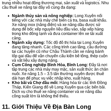
trung nhiều hoạt động thương mại, sản xuất và logistics. Nhu
cầu thuê xe nâng tại đây vô cùng đa dạng:
Ngành thủy sản và nông nghiệp:
Long Xuyên nổi
tiếng với các nhà máy chế biến cá tra, basa xuất khẩu.
Xe nâng inox (nâng điện) và xe nâng dầu được sử
dụng để bốc xếp nguyên liệu đầu vào, sắp xếp hàng
trong kho đông lạnh và đưa container lên xe tải xuất
cảng.
Ngành xây dựng:
Tốc độ đô thị hóa tại Long Xuyên
đang tăng nhanh. Các công trình cao tầng, cầu đường
tại các huyện cũ như Châu Thành cần xe nâng bánh
lốp gai dầu để vận chuyển cấu kiện bê tông, thép cuộn
và vật liệu xây dựng nặng.
Cụm Công nghiệp Bình Hòa, Bình Long:
Đây là nơi
tập trung các nhà máy may mặc, sản xuất thức ăn chăn
nuôi. Xe nâng 1.5 – 3.5 tấn thường xuyên được thuê
dài hạn để phục vụ việc nhập kho, xuất hàng.
Kho bãi và Chợ đầu mối:
Hàng hóa từ các tỉnh Đồng
Tháp, Kiên Giang đổ về Long Xuyên qua các bến bãi.
Dịch vụ cho thuê xe nâng container và xe nâng dầu
công suất lớn là không thể thiếu.
11. Giới Thiệu Về Địa Bàn Long