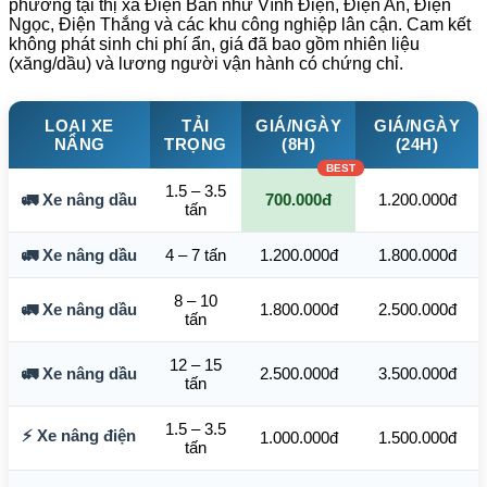
phường tại thị xã Điện Bàn như Vĩnh Điện, Điện An, Điện
Ngọc, Điện Thắng và các khu công nghiệp lân cận. Cam kết
không phát sinh chi phí ẩn, giá đã bao gồm nhiên liệu
(xăng/dầu) và lương người vận hành có chứng chỉ.
LOẠI XE
TẢI
GIÁ/NGÀY
GIÁ/NGÀY
NÂNG
TRỌNG
(8H)
(24H)
1.5 – 3.5
🚛 Xe nâng dầu
700.000đ
1.200.000đ
tấn
🚛 Xe nâng dầu
4 – 7 tấn
1.200.000đ
1.800.000đ
8 – 10
🚛 Xe nâng dầu
1.800.000đ
2.500.000đ
tấn
12 – 15
🚛 Xe nâng dầu
2.500.000đ
3.500.000đ
tấn
1.5 – 3.5
⚡ Xe nâng điện
1.000.000đ
1.500.000đ
tấn