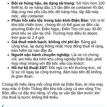
Đội xe hùng hậu, đa dạng tải trọng:
Sở hữu hơn 100
thiết bị, từ xe nâng dầu 1.5 tấn đến xe container 45 tấn,
đáp ứng mọi yêu cầu bốc dỡ hàng hóa, lắp đặt máy
móc, xếp container.
Phản hồi siêu tốc trong bán kính Điện Bàn:
Với vị trí
kho bãi chiến lược, chúng tôi có thể giao xe đến các
phường Điện An, Điện Ngọc, Điện Thọ chỉ sau 30-60
phút nếu xe sẵn tại chỗ. Trường hợp điều từ depot,
thời gian từ 2-4 giờ.
Giá thuê minh bạch, không chi phí ẩn:
Bảng giá
công khai, áp dụng thống nhất. Hợp đồng thuê rõ ràng,
bảo hiểm tai nạn đầy đủ.
Người vận hành chuyên nghiệp:
Lái xe có chứng
chỉ, am hiểu địa hình khu công nghiệp Điện Bàn, phối
hợp nhịp nhàng với đội bốc xếp của khách.
Hỗ trợ kỹ thuật 24/7:
Đội ngũ cơ khí thường trực, xử
lý sự cố ngay tại công trường, đảm bảo tiến độ không
bị gián đoạn.
Chúng tôi hiểu rằng mỗi công trình tại Điện Bàn, từ nhà máy
may mặc ở Điện Thắng đến kho bãi cảng cá ven sông Thu
Bồn, đều có đặc thù riêng. Vì vậy, tư vấn tận tâm trước khi
cho thuê là bước không thể thiếu.