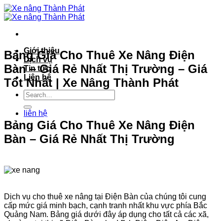
Bỏ
qua
nội
dung
Giới thiệu
Bảng Giá Cho Thuê Xe Nâng Điện
Dịch vụ
Bàn – Giá Rẻ Nhất Thị Trường – Giá
Tin tức
Liên hệ
Tốt Nhất | Xe Nâng Thành Phát
liên hệ
Bảng Giá Cho Thuê Xe Nâng Điện
Bàn – Giá Rẻ Nhất Thị Trường
Dịch vụ cho thuê xe nâng tại Điện Bàn của chúng tôi cung
cấp mức giá minh bạch, cạnh tranh nhất khu vực phía Bắc
Quảng Nam. Bảng giá dưới đây áp dụng cho tất cả các xã,