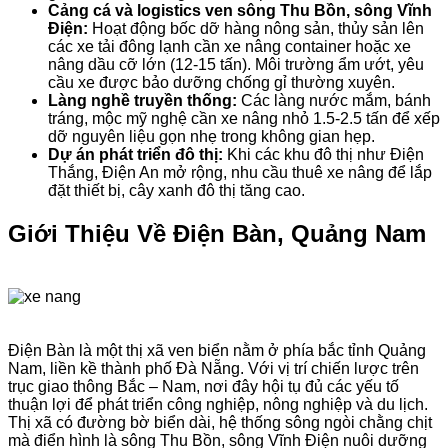
Cảng cá và logistics ven sông Thu Bồn, sông Vĩnh
Điện:
Hoạt động bốc dỡ hàng nông sản, thủy sản lên
các xe tải đông lạnh cần xe nâng container hoặc xe
nâng dầu cỡ lớn (12-15 tấn). Môi trường ẩm ướt, yêu
cầu xe được bảo dưỡng chống gỉ thường xuyên.
Làng nghề truyền thống:
Các làng nước mắm, bánh
tráng, mộc mỹ nghệ cần xe nâng nhỏ 1.5-2.5 tấn để xếp
dỡ nguyên liệu gọn nhẹ trong không gian hẹp.
Dự án phát triển đô thị:
Khi các khu đô thị như Điện
Thắng, Điện An mở rộng, nhu cầu thuê xe nâng để lắp
đặt thiết bị, cây xanh đô thị tăng cao.
Giới Thiệu Về Điện Bàn, Quảng Nam
Điện Bàn là một thị xã ven biển nằm ở phía bắc tỉnh Quảng
Nam, liền kề thành phố Đà Nẵng. Với vị trí chiến lược trên
trục giao thông Bắc – Nam, nơi đây hội tụ đủ các yếu tố
thuận lợi để phát triển công nghiệp, nông nghiệp và du lịch.
Thị xã có đường bờ biển dài, hệ thống sông ngòi chằng chịt
mà điển hình là sông Thu Bồn, sông Vĩnh Điện nuôi dưỡng