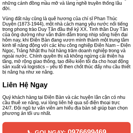
những cánh đồng màu mỡ và làng nghề truyền thống lâu
đời.
Vùng đất này cũng là quê hương của chí sĩ Phan Thúc
Duyện (1873-1944), một nhà cách mạng yêu nước nổi tiếng
trong phong trào Duy Tân đầu thế kỷ XX. Tinh thần Duy Tân
của ông dường như vẫn thấm đẫm trong nhịp sống hiện đại
hôm nay, khi Điện Bàn đang vươn mình thành một trung tâm
kinh tế năng động với các khu công nghiệp Điện Nam – Điện
Ngọc, Trảng Nhật thu hút hàng trăm doanh nghiệp trong và
ngoài nước. Chính quyền thị xã không ngừng cải thiện hạ
tầng, mở rộng giao thông, tạo điều kiện tối đa cho hoạt động
sản xuất và logistics – yếu tố then chốt thúc đẩy nhu cầu thiết
bị nâng hạ như xe nâng.
Liên Hệ Ngay
Quý khách hàng tại Điện Bàn và các huyện lân cận có nhu
cầu thuê xe nâng, vui lòng liên hệ qua số điện thoại trực
24/7. Đội ngũ tư vấn viên am hiểu địa bàn sẽ giúp bạn chọn
phương án tối ưu nhất.
0976699469
📞 GỌI NGAY: