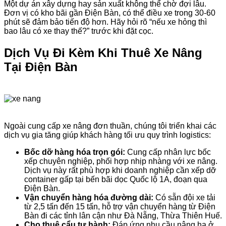
Một dự án xây dựng hay sản xuất không thể chờ đợi lâu.
Đơn vị có kho bãi gần Điện Bàn, có thể điều xe trong 30-60
phút sẽ đảm bảo tiến độ hơn. Hãy hỏi rõ “nếu xe hỏng thì
bao lâu có xe thay thế?” trước khi đặt cọc.
Dịch Vụ Đi Kèm Khi Thuê Xe Nâng
Tại Điện Bàn
Ngoài cung cấp xe nâng đơn thuần, chúng tôi triển khai các
dịch vụ gia tăng giúp khách hàng tối ưu quy trình logistics:
Bốc dỡ hàng hóa trọn gói:
Cung cấp nhân lực bốc
xếp chuyên nghiệp, phối hợp nhịp nhàng với xe nâng.
Dịch vụ này rất phù hợp khi doanh nghiệp cần xếp dỡ
container gấp tại bến bãi dọc Quốc lộ 1A, đoạn qua
Điện Bàn.
Vận chuyển hàng hóa đường dài:
Có sẵn đội xe tải
từ 2,5 tấn đến 15 tấn, hỗ trợ vận chuyển hàng từ Điện
Bàn đi các tỉnh lân cận như Đà Nẵng, Thừa Thiên Huế.
Cho thuê cẩu tự hành:
Đáp ứng nhu cầu nâng hạ ở