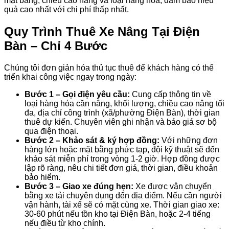
mặt bằng, chiều cao nâng và loại hàng hóa, đảm bảo hiệu
quả cao nhất với chi phí thấp nhất.
Quy Trình Thuê Xe Nâng Tại Điện
Bàn – Chỉ 4 Bước
Chúng tôi đơn giản hóa thủ tục thuê để khách hàng có thể
triển khai công việc ngay trong ngày:
Bước 1 – Gọi điện yêu cầu:
Cung cấp thông tin về
loại hàng hóa cần nâng, khối lượng, chiều cao nâng tối
đa, địa chỉ công trình (xã/phường Điện Bàn), thời gian
thuê dự kiến. Chuyên viên ghi nhận và báo giá sơ bộ
qua điện thoại.
Bước 2 – Khảo sát & ký hợp đồng:
Với những đơn
hàng lớn hoặc mặt bằng phức tạp, đội kỹ thuật sẽ đến
khảo sát miễn phí trong vòng 1-2 giờ. Hợp đồng được
lập rõ ràng, nêu chi tiết đơn giá, thời gian, điều khoản
bảo hiểm.
Bước 3 – Giao xe đúng hẹn:
Xe được vận chuyển
bằng xe tải chuyên dụng đến địa điểm. Nếu cần người
vận hành, tài xế sẽ có mặt cùng xe. Thời gian giao xe:
30-60 phút nếu tồn kho tại Điện Bàn, hoặc 2-4 tiếng
nếu điều từ kho chính.