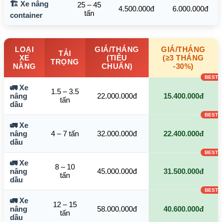
🏗️ Xe nâng
25 – 45
4.500.000đ
6.000.000đ
tấn
container
LOẠI
GIÁ/THÁNG
GIÁ/THÁNG
TẢI
XE
(TIÊU
(≥3 THÁNG
TRỌNG
NÂNG
CHUẨN)
-30%)
🚛 Xe
1.5 – 3.5
nâng
22.000.000đ
15.400.000đ
tấn
dầu
🚛 Xe
nâng
4 – 7 tấn
32.000.000đ
22.400.000đ
dầu
🚛 Xe
8 – 10
nâng
45.000.000đ
31.500.000đ
tấn
dầu
🚛 Xe
12 – 15
nâng
58.000.000đ
40.600.000đ
tấn
dầu