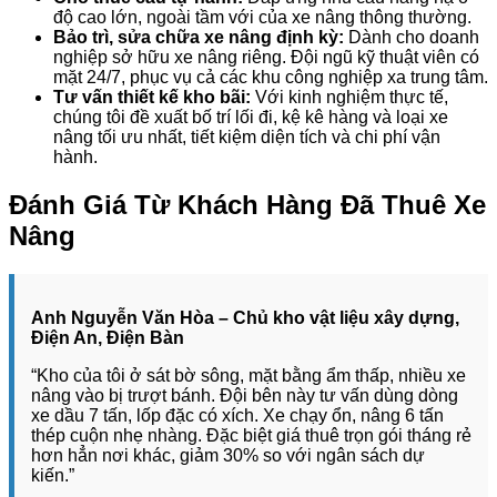
độ cao lớn, ngoài tầm với của xe nâng thông thường.
Bảo trì, sửa chữa xe nâng định kỳ:
Dành cho doanh
nghiệp sở hữu xe nâng riêng. Đội ngũ kỹ thuật viên có
mặt 24/7, phục vụ cả các khu công nghiệp xa trung tâm.
Tư vấn thiết kế kho bãi:
Với kinh nghiệm thực tế,
chúng tôi đề xuất bố trí lối đi, kệ kê hàng và loại xe
nâng tối ưu nhất, tiết kiệm diện tích và chi phí vận
hành.
Đánh Giá Từ Khách Hàng Đã Thuê Xe
Nâng
Anh Nguyễn Văn Hòa – Chủ kho vật liệu xây dựng,
Điện An, Điện Bàn
“Kho của tôi ở sát bờ sông, mặt bằng ẩm thấp, nhiều xe
nâng vào bị trượt bánh. Đội bên này tư vấn dùng dòng
xe dầu 7 tấn, lốp đặc có xích. Xe chạy ổn, nâng 6 tấn
thép cuộn nhẹ nhàng. Đặc biệt giá thuê trọn gói tháng rẻ
hơn hẳn nơi khác, giảm 30% so với ngân sách dự
kiến.”