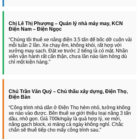
Chị Lê Thị Phượng – Quản lý nhà máy may, KCN
Điện Nam – Điện Ngọc
“Chúng tôi thuê xe nâng điện 3.5 tấn để bốc dỡ cuộn vải
mỗi tuần 2 lần. Xe chạy êm, không khói, rất hợp với
xưởng may sạch. Đặt xe trước 2 tiếng là có mặt. Nhân
viên vận hành rất cẩn thận, chưa lần nào làm hỏng dù
chỉ một kiện hàng.”
Chú Trần Văn Quý – Chủ thầu xây dựng, Điện Thọ,
Điện Bàn
“Công trình nhà dân ở Điện Thọ hẻm nhỏ, tưởng không
xe nào vào được. Bên thuê xe giới thiệu loại nâng 3 tấn
dầu, nhỏ gọn. Giá 700k/ngày là quá hợp lý, xe mới,
nâng gạch block, xi măng cả ngày không nghỉ. Chắc
chắn sẽ thuê tiếp cho mấy công trình sau.”