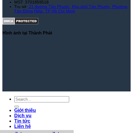
MST: 3701859518
Trụ sở:
21 đường Tân Phước, Khu phố Tân Phước, Phường
Tân Đông Hiệp, TP Hồ Chí Minh
Hình ảnh tại Thành Phát
Giới thiệu
Dịch vụ
Tin tức
Liên hệ