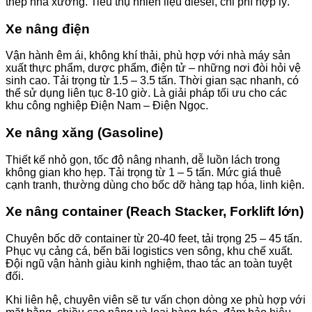
thép nhà xưởng. Tiêu thụ nhiên liệu diesel, chi phí hợp lý.
Xe nâng điện
Vận hành êm ái, không khí thải, phù hợp với nhà máy sản
xuất thực phẩm, dược phẩm, điện tử – những nơi đòi hỏi vệ
sinh cao. Tải trọng từ 1.5 – 3.5 tấn. Thời gian sạc nhanh, có
thể sử dụng liên tục 8-10 giờ. Là giải pháp tối ưu cho các
khu công nghiệp Điện Nam – Điện Ngọc.
Xe nâng xăng (Gasoline)
Thiết kế nhỏ gọn, tốc độ nâng nhanh, dễ luồn lách trong
không gian kho hẹp. Tải trọng từ 1 – 5 tấn. Mức giá thuê
cạnh tranh, thường dùng cho bốc dỡ hàng tạp hóa, linh kiện.
Xe nâng container (Reach Stacker, Forklift lớn)
Chuyên bốc dỡ container từ 20-40 feet, tải trọng 25 – 45 tấn.
Phục vụ cảng cá, bến bãi logistics ven sông, khu chế xuất.
Đội ngũ vận hành giàu kinh nghiệm, thao tác an toàn tuyệt
đối.
Khi liên hệ, chuyên viên sẽ tư vấn chọn dòng xe phù hợp với