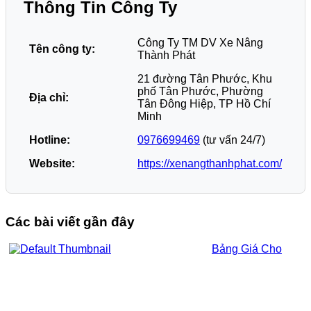
Thông Tin Công Ty
Công Ty TM DV Xe Nâng
Tên công ty:
Thành Phát
21 đường Tân Phước, Khu
phố Tân Phước, Phường
Địa chỉ:
Tân Đông Hiệp, TP Hồ Chí
Minh
Hotline:
0976699469
(tư vấn 24/7)
Website:
https://xenangthanhphat.com/
Các bài viết gần đây
Bảng Giá Cho