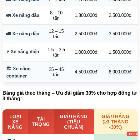
8 – 10
🚛 Xe nâng dầu
1.800.000đ
2.500.000đ
tấn
12 – 15
🚛 Xe nâng dầu
2.500.000đ
3.500.000đ
tấn
1.5 – 3.5
⚡ Xe nâng điện
1.000.000đ
1.500.000đ
tấn
🏗️ Xe nâng
25 – 45
4.500.000đ
6.000.000đ
tấn
container
Bảng giá theo tháng – Ưu đãi giảm 30% cho hợp đồng từ
3 tháng:
LOẠI
GIÁ/THÁNG
GIÁ/THÁNG
TẢI
XE
(TIÊU
(≥3 THÁNG
TRỌNG
NÂNG
CHUẨN)
-30%)