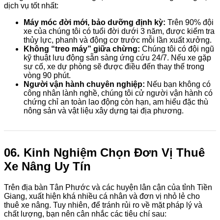
dịch vụ tốt nhất:
Máy móc đời mới, bảo dưỡng định kỳ:
Trên 90% đội
xe của chúng tôi có tuổi đời dưới 3 năm, được kiểm tra
thủy lực, phanh và động cơ trước mỗi lần xuất xưởng.
Không “treo máy” giữa chừng:
Chúng tôi có đội ngũ
kỹ thuật lưu động sẵn sàng ứng cứu 24/7. Nếu xe gặp
sự cố, xe dự phòng sẽ được điều đến thay thế trong
vòng 90 phút.
Người vận hành chuyên nghiệp:
Nếu bạn không có
công nhân lành nghề, chúng tôi cử người vận hành có
chứng chỉ an toàn lao động còn hạn, am hiểu đặc thù
nông sản và vật liệu xây dựng tại địa phương.
06. Kinh Nghiệm Chọn Đơn Vị Thuê
Xe Nâng Uy Tín
Trên địa bàn Tân Phước và các huyện lân cận của tỉnh Tiền
Giang, xuất hiện khá nhiều cá nhân và đơn vị nhỏ lẻ cho
thuê xe nâng. Tuy nhiên, để tránh rủi ro về mặt pháp lý và
chất lượng, bạn nên cân nhắc các tiêu chí sau: