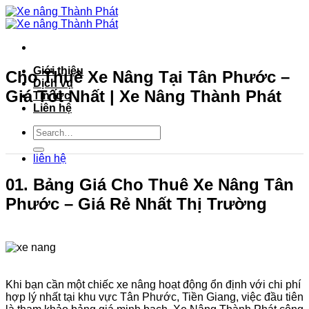
Bỏ
qua
nội
dung
Giới thiệu
Cho Thuê Xe Nâng Tại Tân Phước –
Dịch vụ
Giá Tốt Nhất | Xe Nâng Thành Phát
Tin tức
Liên hệ
liên hệ
01. Bảng Giá Cho Thuê Xe Nâng Tân
Phước – Giá Rẻ Nhất Thị Trường
Khi bạn cần một chiếc xe nâng hoạt động ổn định với chi phí
hợp lý nhất tại khu vực Tân Phước, Tiền Giang, việc đầu tiên