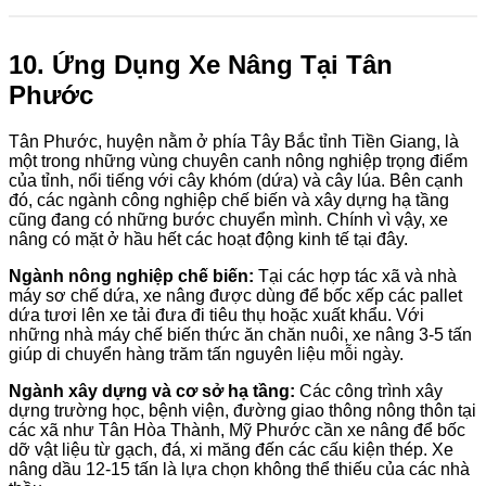
10. Ứng Dụng Xe Nâng Tại Tân
Phước
Tân Phước, huyện nằm ở phía Tây Bắc tỉnh Tiền Giang, là
một trong những vùng chuyên canh nông nghiệp trọng điểm
của tỉnh, nổi tiếng với cây khóm (dứa) và cây lúa. Bên cạnh
đó, các ngành công nghiệp chế biến và xây dựng hạ tầng
cũng đang có những bước chuyển mình. Chính vì vậy, xe
nâng có mặt ở hầu hết các hoạt động kinh tế tại đây.
Ngành nông nghiệp chế biến:
Tại các hợp tác xã và nhà
máy sơ chế dứa, xe nâng được dùng để bốc xếp các pallet
dứa tươi lên xe tải đưa đi tiêu thụ hoặc xuất khẩu. Với
những nhà máy chế biến thức ăn chăn nuôi, xe nâng 3-5 tấn
giúp di chuyển hàng trăm tấn nguyên liệu mỗi ngày.
Ngành xây dựng và cơ sở hạ tầng:
Các công trình xây
dựng trường học, bệnh viện, đường giao thông nông thôn tại
các xã như Tân Hòa Thành, Mỹ Phước cần xe nâng để bốc
dỡ vật liệu từ gạch, đá, xi măng đến các cấu kiện thép. Xe
nâng dầu 12-15 tấn là lựa chọn không thể thiếu của các nhà