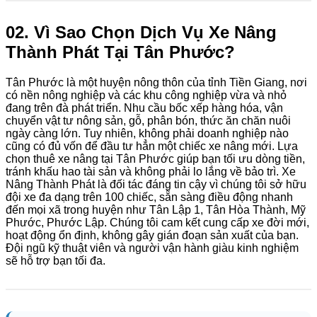
02. Vì Sao Chọn Dịch Vụ Xe Nâng
Thành Phát Tại Tân Phước?
Tân Phước là một huyện nông thôn của tỉnh Tiền Giang, nơi
có nền nông nghiệp và các khu công nghiệp vừa và nhỏ
đang trên đà phát triển. Nhu cầu bốc xếp hàng hóa, vận
chuyển vật tư nông sản, gỗ, phân bón, thức ăn chăn nuôi
ngày càng lớn. Tuy nhiên, không phải doanh nghiệp nào
cũng có đủ vốn để đầu tư hẳn một chiếc xe nâng mới. Lựa
chọn thuê xe nâng tại Tân Phước giúp bạn tối ưu dòng tiền,
tránh khấu hao tài sản và không phải lo lắng về bảo trì. Xe
Nâng Thành Phát là đối tác đáng tin cậy vì chúng tôi sở hữu
đội xe đa dạng trên 100 chiếc, sẵn sàng điều động nhanh
đến mọi xã trong huyện như Tân Lập 1, Tân Hòa Thành, Mỹ
Phước, Phước Lập. Chúng tôi cam kết cung cấp xe đời mới,
hoạt động ổn định, không gây gián đoạn sản xuất của bạn.
Đội ngũ kỹ thuật viên và người vận hành giàu kinh nghiệm
sẽ hỗ trợ bạn tối đa.