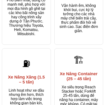
Phổ biến nhất, động cơ
mạnh mẽ, phù hợp với
Vận hành êm, không
mọi địa hình gồ ghề tại
khói bụi, cực kỳ lý
các kho bãi nông sản
tưởng cho các nhà
hay công trình xây
máy chế biến trái cây,
dựng ở Tân Phước.
thực phẩm đòi hỏi vệ
Thương hiệu Toyota,
sinh cao. Sạc điện đơn
Heli, Komatsu,
giản.
Mitsubishi.
🏗️
⛽
Xe Nâng Container
Xe Nâng Xăng (1.5
(25 – 45 tấn)
– 5 tấn)
Xe siêu trọng Reach
Linh hoạt như xe dầu
Stacker hoặc Forklift
nhưng êm hơn, thích
25-45 tấn, dùng để
hợp làm việc trong
nâng hạ container, máy
không gian bán kín,
móc khủng. Có mặt tại