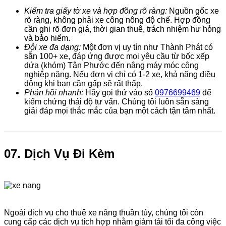
Kiểm tra giấy tờ xe và hợp đồng rõ ràng:
Nguồn gốc xe
rõ ràng, không phải xe công nông độ chế. Hợp đồng
cần ghi rõ đơn giá, thời gian thuê, trách nhiệm hư hỏng
và bảo hiểm.
Đội xe đa dạng:
Một đơn vị uy tín như Thành Phát có
sẵn 100+ xe, đáp ứng được mọi yêu cầu từ bốc xếp
dứa (khóm) Tân Phước đến nâng máy móc công
nghiệp nặng. Nếu đơn vị chỉ có 1-2 xe, khả năng điều
động khi bạn cần gấp sẽ rất thấp.
Phản hồi nhanh:
Hãy gọi thử vào số
0976699469
để
kiểm chứng thái độ tư vấn. Chúng tôi luôn sẵn sàng
giải đáp mọi thắc mắc của bạn một cách tận tâm nhất.
07. Dịch Vụ Đi Kèm
Ngoài dịch vụ cho thuê xe nâng thuần túy, chúng tôi còn
cung cấp các dịch vụ tích hợp nhằm giảm tải tối đa công việc