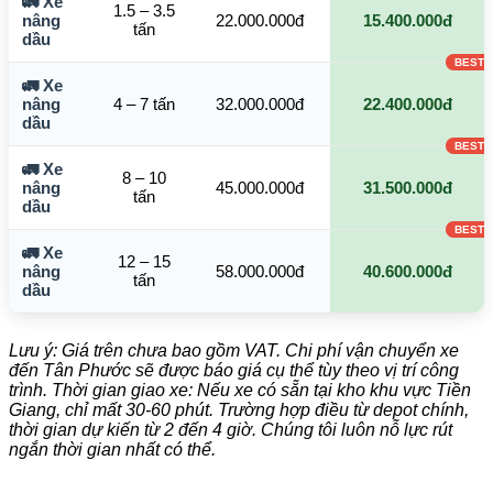
🚛 Xe
1.5 – 3.5
nâng
22.000.000đ
15.400.000đ
tấn
dầu
🚛 Xe
nâng
4 – 7 tấn
32.000.000đ
22.400.000đ
dầu
🚛 Xe
8 – 10
nâng
45.000.000đ
31.500.000đ
tấn
dầu
🚛 Xe
12 – 15
nâng
58.000.000đ
40.600.000đ
tấn
dầu
Lưu ý: Giá trên chưa bao gồm VAT. Chi phí vận chuyển xe
đến Tân Phước sẽ được báo giá cụ thể tùy theo vị trí công
trình. Thời gian giao xe: Nếu xe có sẵn tại kho khu vực Tiền
Giang, chỉ mất 30-60 phút. Trường hợp điều từ depot chính,
thời gian dự kiến từ 2 đến 4 giờ. Chúng tôi luôn nỗ lực rút
ngắn thời gian nhất có thể.