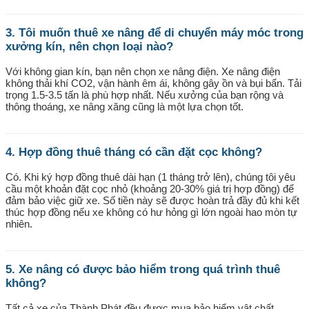
3. Tôi muốn thuê xe nâng để di chuyển máy móc trong
xưởng kín, nên chọn loại nào?
Với không gian kín, bạn nên chọn xe nâng điện. Xe nâng điện
không thải khí CO2, vận hành êm ái, không gây ồn và bụi bẩn. Tải
trọng 1.5-3.5 tấn là phù hợp nhất. Nếu xưởng của bạn rộng và
thông thoáng, xe nâng xăng cũng là một lựa chọn tốt.
4. Hợp đồng thuê tháng có cần đặt cọc không?
Có. Khi ký hợp đồng thuê dài hạn (1 tháng trở lên), chúng tôi yêu
cầu một khoản đặt cọc nhỏ (khoảng 20-30% giá trị hợp đồng) để
đảm bảo việc giữ xe. Số tiền này sẽ được hoàn trả đầy đủ khi kết
thúc hợp đồng nếu xe không có hư hỏng gì lớn ngoài hao mòn tự
nhiên.
5. Xe nâng có được bảo hiểm trong quá trình thuê
không?
Tất cả xe của Thành Phát đều được mua bảo hiểm vật chất.