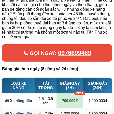
là tham khảo bảng giá minh bạch. Xe Nâng Thành Phát công
khai tất cả mức giá cho thuê theo ngày và theo tháng, giúp
bạn dễ dàng cân đối ngân sách. Từ những dòng xe nâng
dầu 1.5 tấn phổ thông đến xe container 45 tấn chuyên dụng,
chúng tôi đều có sẵn đội xe để phục vụ 24/7. Đặc biệt, nếu
bạn ký hợp đồng thuê dài hạn từ 3 tháng trở lên, mức ưu đãi
giảm 30% sẽ được áp dụng ngay lập tức. Đây là cam kết giá
rẻ nhất thị trường mà không một đơn vị nào tại Tân Phước
có thể vượt qua.
0976699469
📞 GỌI NGAY:
Bảng giá theo ngày (8 tiếng và 24 tiếng):
LOẠI XE
TẢI
GIÁ/NGÀY
GIÁ/NGÀY
NÂNG
TRỌNG
(8H)
(24H)
1.5 – 3.5
🚛 Xe nâng dầu
700.000đ
1.200.000đ
tấn
🚛 Xe nâng dầu
4 – 7 tấn
1.200.000đ
1.800.000đ