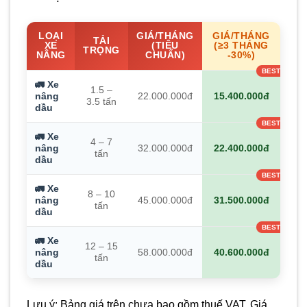
LOẠI
GIÁ/THÁNG
GIÁ/THÁNG
TẢI
XE
(TIÊU
(≥3 THÁNG
TRỌNG
NÂNG
CHUẨN)
-30%)
🚛 Xe
1.5 –
nâng
22.000.000đ
15.400.000đ
3.5 tấn
dầu
🚛 Xe
4 – 7
nâng
32.000.000đ
22.400.000đ
tấn
dầu
🚛 Xe
8 – 10
nâng
45.000.000đ
31.500.000đ
tấn
dầu
🚛 Xe
12 – 15
nâng
58.000.000đ
40.600.000đ
tấn
dầu
Lưu ý: Bảng giá trên chưa bao gồm thuế VAT. Giá