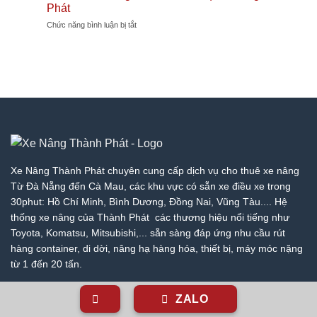
Thuê
Tốt
Nâng
Phát
Phát
Xe
Nhất
Thành
ở
Chức năng bình luận bị tắt
Nâng
|
Phát
Bảng
Hòa
Xe
Giá
Vang
Nâng
Cho
–
Thành
Thuê
Giá
Phát
Xe
Rẻ
Nâng
Nhất
Cẩm
Thị
Lệ
Trường
–
–
Giá
Giá
Rẻ
Tốt
Nhất
Nhất
Xe Nâng Thành Phát chuyên cung cấp dịch vụ cho thuê xe nâng
Thị
|
Từ Đà Nẵng đến Cà Mau, các khu vực có sẵn xe điều xe trong
Trường
Xe
30phut: Hồ Chí Minh, Bình Dương, Đồng Nai, Vũng Tàu.... Hệ
–
Nâng
thống xe nâng của Thành Phát các thương hiệu nổi tiếng như
Giá
Thành
Tốt
Phát
Toyota, Komatsu, Mitsubishi,... sẵn sàng đáp ứng nhu cầu rút
Nhất
hàng container, di dời, nâng hạ hàng hóa, thiết bị, máy móc nặng
|
từ 1 đến 20 tấn.
Xe
Nâng
Thành
ZALO
Phát