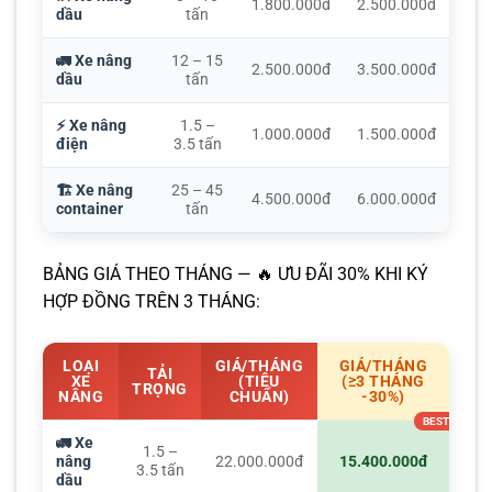
1.800.000đ
2.500.000đ
dầu
tấn
🚛 Xe nâng
12 – 15
2.500.000đ
3.500.000đ
dầu
tấn
⚡ Xe nâng
1.5 –
1.000.000đ
1.500.000đ
điện
3.5 tấn
🏗️ Xe nâng
25 – 45
4.500.000đ
6.000.000đ
container
tấn
BẢNG GIÁ THEO THÁNG — 🔥 ƯU ĐÃI 30% KHI KÝ
HỢP ĐỒNG TRÊN 3 THÁNG:
LOẠI
GIÁ/THÁNG
GIÁ/THÁNG
TẢI
XE
(TIÊU
(≥3 THÁNG
TRỌNG
NÂNG
CHUẨN)
-30%)
🚛 Xe
1.5 –
nâng
22.000.000đ
15.400.000đ
3.5 tấn
dầu