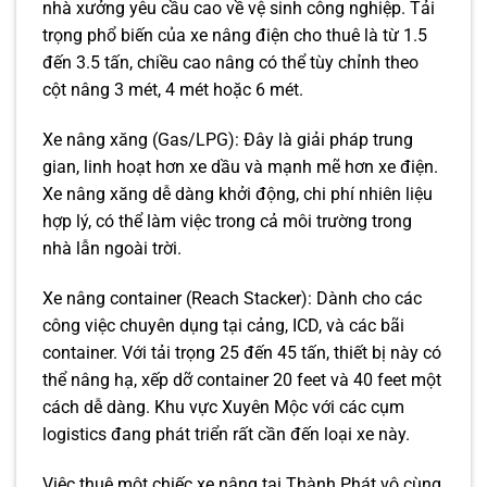
nhà xưởng yêu cầu cao về vệ sinh công nghiệp. Tải
trọng phổ biến của xe nâng điện cho thuê là từ 1.5
đến 3.5 tấn, chiều cao nâng có thể tùy chỉnh theo
cột nâng 3 mét, 4 mét hoặc 6 mét.
Xe nâng xăng (Gas/LPG): Đây là giải pháp trung
gian, linh hoạt hơn xe dầu và mạnh mẽ hơn xe điện.
Xe nâng xăng dễ dàng khởi động, chi phí nhiên liệu
hợp lý, có thể làm việc trong cả môi trường trong
nhà lẫn ngoài trời.
Xe nâng container (Reach Stacker): Dành cho các
công việc chuyên dụng tại cảng, ICD, và các bãi
container. Với tải trọng 25 đến 45 tấn, thiết bị này có
thể nâng hạ, xếp dỡ container 20 feet và 40 feet một
cách dễ dàng. Khu vực Xuyên Mộc với các cụm
logistics đang phát triển rất cần đến loại xe này.
Việc thuê một chiếc xe nâng tại Thành Phát vô cùng