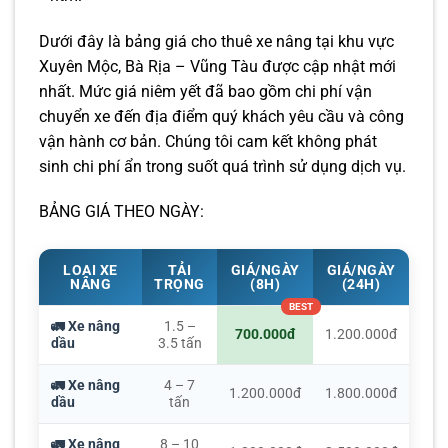
Dưới đây là bảng giá cho thuê xe nâng tại khu vực
Xuyên Mộc, Bà Rịa – Vũng Tàu được cập nhật mới
nhất. Mức giá niêm yết đã bao gồm chi phí vận
chuyển xe đến địa điểm quý khách yêu cầu và công
vận hành cơ bản. Chúng tôi cam kết không phát
sinh chi phí ẩn trong suốt quá trình sử dụng dịch vụ.
BẢNG GIÁ THEO NGÀY:
LOẠI XE
TẢI
GIÁ/NGÀY
GIÁ/NGÀY
NÂNG
TRỌNG
(8H)
(24H)
🚛 Xe nâng
1.5 –
700.000đ
1.200.000đ
dầu
3.5 tấn
🚛 Xe nâng
4 – 7
1.200.000đ
1.800.000đ
dầu
tấn
🚛 Xe nâng
8 – 10