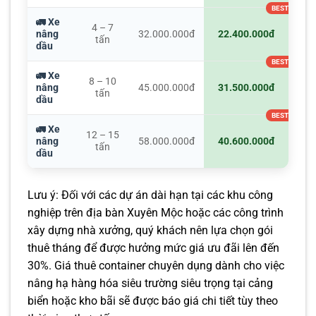
🚛 Xe
4 – 7
nâng
32.000.000đ
22.400.000đ
tấn
dầu
🚛 Xe
8 – 10
nâng
45.000.000đ
31.500.000đ
tấn
dầu
🚛 Xe
12 – 15
nâng
58.000.000đ
40.600.000đ
tấn
dầu
Lưu ý: Đối với các dự án dài hạn tại các khu công
nghiệp trên địa bàn Xuyên Mộc hoặc các công trình
xây dựng nhà xưởng, quý khách nên lựa chọn gói
thuê tháng để được hưởng mức giá ưu đãi lên đến
30%. Giá thuê container chuyên dụng dành cho việc
nâng hạ hàng hóa siêu trường siêu trọng tại cảng
biển hoặc kho bãi sẽ được báo giá chi tiết tùy theo