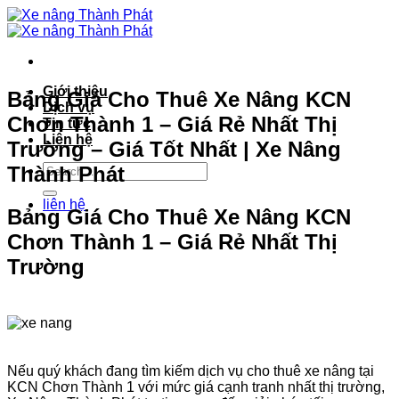
Bỏ
qua
nội
dung
Giới thiệu
Bảng Giá Cho Thuê Xe Nâng KCN
Dịch vụ
Chơn Thành 1 – Giá Rẻ Nhất Thị
Tin tức
Liên hệ
Trường – Giá Tốt Nhất | Xe Nâng
Thành Phát
liên hệ
Bảng Giá Cho Thuê Xe Nâng KCN
Chơn Thành 1 – Giá Rẻ Nhất Thị
Trường
Nếu quý khách đang tìm kiếm dịch vụ cho thuê xe nâng tại
KCN Chơn Thành 1 với mức giá cạnh tranh nhất thị trường,