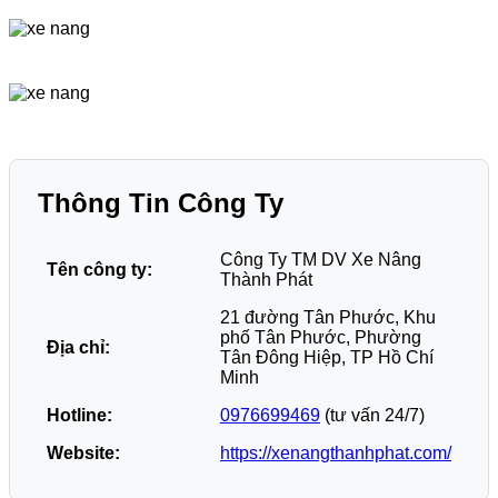
Thông Tin Công Ty
Công Ty TM DV Xe Nâng
Tên công ty:
Thành Phát
21 đường Tân Phước, Khu
phố Tân Phước, Phường
Địa chỉ:
Tân Đông Hiệp, TP Hồ Chí
Minh
Hotline:
0976699469
(tư vấn 24/7)
Website:
https://xenangthanhphat.com/