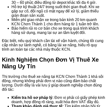
30 – 60 phút; điều động từ depot khác tối đa 4 giờ.
Hỗ trợ kỹ thuật 24/7 trong suốt thời gian thuê. Khi xe
gặp sự cố, đội ngũ có mặt ngay để xử lý, giảm thiểu
gián đoạn sản xuất.
Miễn phí giao nhận xe trong bán kính 20 km quanh
KCN Chơn Thành 1 cho đơn hàng từ 1 tuần trở lên.
Bảo hiểm rủi ro cơ bản cho xe trong quá trình khách
hàng sử dụng, mang lại sự an tâm tuyệt đối.
Đặc biệt, nếu quý khách cần tài xế vận hành, chúng tôi cung
cấp nhân sự lành nghề, có bằng lái xe nâng, hiểu rõ quy
trình an toàn tại các nhà máy thuộc KCN.
Kinh Nghiệm Chọn Đơn Vị Thuê Xe
Nâng Uy Tín
Thị trường cho thuê xe nâng tại KCN Chơn Thành 1 khá sôi
động, nhưng không phải đơn vị nào cũng đảm bảo chất
lượng. Dưới đây là vài lưu ý giúp doanh nghiệp chọn đúng
đối tác:
Kiểm tra hồ sơ pháp lý:
Đơn vị phải có giấy phép kinh
doanh, hợp đồng rõ ràng, xuất hóa đơn VAT đầy đủ.
Tham khảo đánh giá thực tế:
Tìm kiếm phản hồi từ