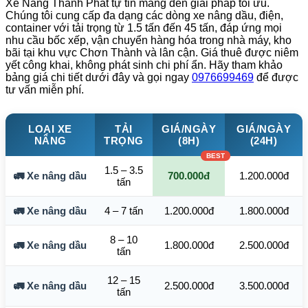
Xe Nâng Thành Phát tự tin mang đến giải pháp tối ưu.
Chúng tôi cung cấp đa dạng các dòng xe nâng dầu, điện,
container với tải trọng từ 1.5 tấn đến 45 tấn, đáp ứng mọi
nhu cầu bốc xếp, vận chuyển hàng hóa trong nhà máy, kho
bãi tại khu vực Chơn Thành và lân cận. Giá thuê được niêm
yết công khai, không phát sinh chi phí ẩn. Hãy tham khảo
bảng giá chi tiết dưới đây và gọi ngay
0976699469
để được
tư vấn miễn phí.
LOẠI XE
TẢI
GIÁ/NGÀY
GIÁ/NGÀY
NÂNG
TRỌNG
(8H)
(24H)
1.5 – 3.5
🚛 Xe nâng dầu
700.000đ
1.200.000đ
tấn
🚛 Xe nâng dầu
4 – 7 tấn
1.200.000đ
1.800.000đ
8 – 10
🚛 Xe nâng dầu
1.800.000đ
2.500.000đ
tấn
12 – 15
🚛 Xe nâng dầu
2.500.000đ
3.500.000đ
tấn