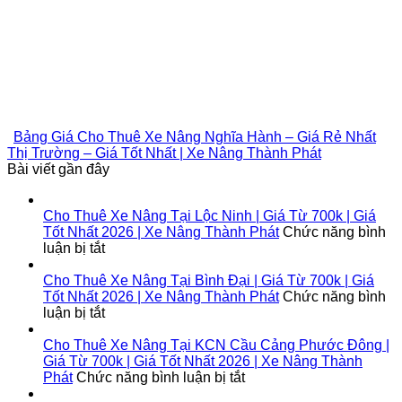
Bảng Giá Cho Thuê Xe Nâng Nghĩa Hành – Giá Rẻ Nhất
Thị Trường – Giá Tốt Nhất | Xe Nâng Thành Phát
Bài viết gần đây
Cho Thuê Xe Nâng Tại Lộc Ninh | Giá Từ 700k | Giá
Tốt Nhất 2026 | Xe Nâng Thành Phát
Chức năng bình
ở
luận bị tắt
Cho
Thuê
Cho Thuê Xe Nâng Tại Bình Đại | Giá Từ 700k | Giá
Xe
Tốt Nhất 2026 | Xe Nâng Thành Phát
Chức năng bình
Nâng
ở
luận bị tắt
Tại
Cho
Lộc
Thuê
Cho Thuê Xe Nâng Tại KCN Cầu Cảng Phước Đông |
Ninh
Xe
Giá Từ 700k | Giá Tốt Nhất 2026 | Xe Nâng Thành
|
Nâng
ở
Phát
Chức năng bình luận bị tắt
Giá
Tại
Cho