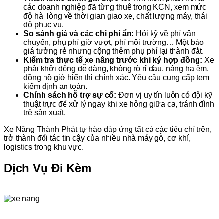
các doanh nghiệp đã từng thuê trong KCN, xem mức
độ hài lòng về thời gian giao xe, chất lượng máy, thái
độ phục vụ.
So sánh giá và các chi phí ẩn:
Hỏi kỹ về phí vận
chuyển, phụ phí giờ vượt, phí môi trường… Một báo
giá tưởng rẻ nhưng cộng thêm phụ phí lại thành đắt.
Kiểm tra thực tế xe nâng trước khi ký hợp đồng:
Xe
phải khởi động dễ dàng, không rò rỉ dầu, nâng hạ êm,
đồng hồ giờ hiển thị chính xác. Yêu cầu cung cấp tem
kiểm định an toàn.
Chính sách hỗ trợ sự cố:
Đơn vị uy tín luôn có đội kỹ
thuật trực để xử lý ngay khi xe hỏng giữa ca, tránh đình
trệ sản xuất.
Xe Nâng Thành Phát tự hào đáp ứng tất cả các tiêu chí trên,
trở thành đối tác tin cậy của nhiều nhà máy gỗ, cơ khí,
logistics trong khu vực.
Dịch Vụ Đi Kèm