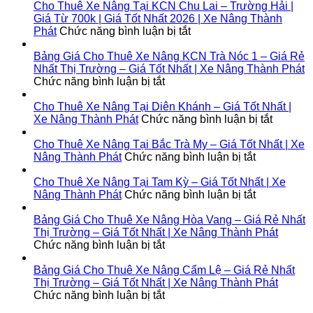
Từ
Bình
Thuê
Cho Thuê Xe Nâng Tại KCN Chu Lai – Trường Hải |
700k
Đại
Xe
Giá Từ 700k | Giá Tốt Nhất 2026 | Xe Nâng Thành
|
|
Nâng
ở
Phát
Chức năng bình luận bị tắt
Giá
Giá
Tại
Cho
Tốt
Từ
KCN
Thuê
Bảng Giá Cho Thuê Xe Nâng KCN Trà Nóc 1 – Giá Rẻ
Nhất
700k
Cầu
Xe
Nhất Thị Trường – Giá Tốt Nhất | Xe Nâng Thành Phát
2026
|
ở
Cảng
Nâng
Chức năng bình luận bị tắt
|
Giá
Bảng
Phước
Tại
Xe
Tốt
Giá
Đông
KCN
Cho Thuê Xe Nâng Tại Diên Khánh – Giá Tốt Nhất |
Nâng
Nhất
Cho
|
Chu
ở
Xe Nâng Thành Phát
Chức năng bình luận bị tắt
Thành
2026
Thuê
Giá
Lai
Cho
Phát
|
Xe
Từ
–
Thuê
Cho Thuê Xe Nâng Tại Bắc Trà My – Giá Tốt Nhất | Xe
Xe
Nâng
700k
Trường
ở
Xe
Nâng Thành Phát
Chức năng bình luận bị tắt
Nâng
KCN
|
Hải
Cho
Nâng
Thành
Trà
Giá
|
Thuê
Tại
Cho Thuê Xe Nâng Tại Tam Kỳ – Giá Tốt Nhất | Xe
Phát
Nóc
Tốt
Giá
Xe
ở
Diên
Nâng Thành Phát
Chức năng bình luận bị tắt
1
Nhất
Từ
Nâng
Cho
Khánh
–
2026
700k
Tại
Thuê
–
Bảng Giá Cho Thuê Xe Nâng Hòa Vang – Giá Rẻ Nhất
Giá
|
|
Bắc
Xe
Giá
Thị Trường – Giá Tốt Nhất | Xe Nâng Thành Phát
Rẻ
ở
Xe
Giá
Trà
Nâng
Tốt
Chức năng bình luận bị tắt
Nhất
Bảng
Nâng
Tốt
My
Tại
Nhất
Thị
Giá
Thành
Nhất
–
Tam
|
Bảng Giá Cho Thuê Xe Nâng Cẩm Lệ – Giá Rẻ Nhất
Trường
Cho
Phát
2026
Giá
Kỳ
Xe
Thị Trường – Giá Tốt Nhất | Xe Nâng Thành Phát
–
Thuê
ở
|
Tốt
–
Nâng
Chức năng bình luận bị tắt
Giá
Xe
Bảng
Xe
Nhất
Giá
Thành