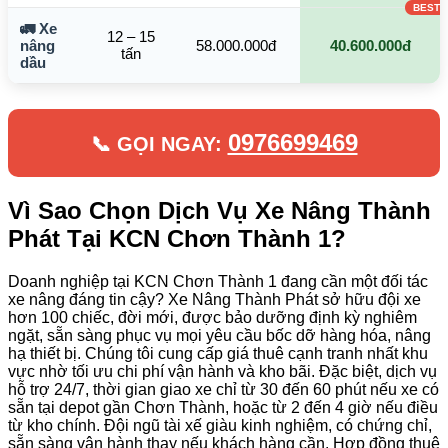
🚛 Xe
12 – 15
nâng
58.000.000đ
40.600.000đ
tấn
dầu
0976699469
📞 GỌI NGAY:
Vì Sao Chọn Dịch Vụ Xe Nâng Thành
Phát Tại KCN Chơn Thành 1?
Doanh nghiệp tại KCN Chơn Thành 1 đang cần một đối tác
xe nâng đáng tin cậy? Xe Nâng Thành Phát sở hữu đội xe
hơn 100 chiếc, đời mới, được bảo dưỡng định kỳ nghiêm
ngặt, sẵn sàng phục vụ mọi yêu cầu bốc dỡ hàng hóa, nâng
hạ thiết bị. Chúng tôi cung cấp giá thuê cạnh tranh nhất khu
vực nhờ tối ưu chi phí vận hành và kho bãi. Đặc biệt, dịch vụ
hỗ trợ 24/7, thời gian giao xe chỉ từ 30 đến 60 phút nếu xe có
sẵn tại depot gần Chơn Thành, hoặc từ 2 đến 4 giờ nếu điều
từ kho chính. Đội ngũ tài xế giàu kinh nghiệm, có chứng chỉ,
sẵn sàng vận hành thay nếu khách hàng cần. Hợp đồng thuê