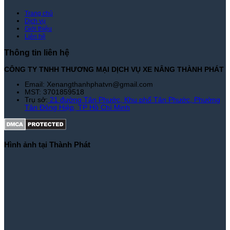
Trang chủ
Dịch vụ
Giới thiệu
Liên hệ
Thông tin liên hệ
CÔNG TY TNHH THƯƠNG MẠI DỊCH VỤ XE NÂNG THÀNH PHÁT
Email: Xenangthanhphatvn@gmail.com
MST: 3701859518
Trụ sở:
21 đường Tân Phước, Khu phố Tân Phước, Phường
Tân Đông Hiệp, TP Hồ Chí Minh
Hình ảnh tại Thành Phát