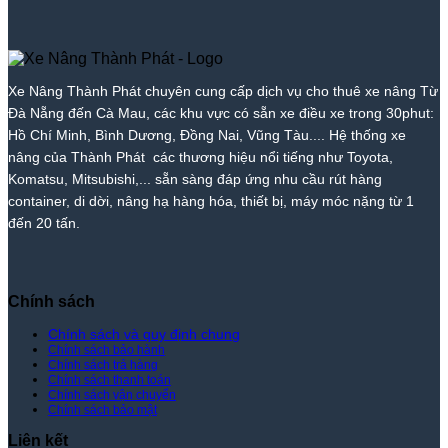
Tốt
Nâng
Giá
Nâng
|
Tốt
Phát
Nhất
Hòa
Cho
Thành
Xe
Nhất
|
Vang
Thuê
Phát
Nâng
|
Xe
–
Xe
Thành
Xe
Nâng
Giá
Nâng
Phát
Nâng
Xe Nâng Thành Phát chuyên cung cấp dịch vụ cho thuê xe nâng Từ
Thành
Rẻ
Cẩm
Thành
Đà Nẵng đến Cà Mau, các khu vực có sẵn xe điều xe trong 30phut:
Phát
Nhất
Lệ
Phát
Thị
–
Hồ Chí Minh, Bình Dương, Đồng Nai, Vũng Tàu.... Hệ thống xe
Trường
Giá
nâng của Thành Phát các thương hiệu nổi tiếng như Toyota,
–
Rẻ
Komatsu, Mitsubishi,... sẵn sàng đáp ứng nhu cầu rút hàng
Giá
Nhất
container, di dời, nâng hạ hàng hóa, thiết bị, máy móc nặng từ 1
Tốt
Thị
đến 20 tấn.
Nhất
Trường
|
–
Xe
Giá
Nâng
Tốt
Thành
Nhất
Chính sách
Phát
|
Xe
Chính sách và quy định chung
Chính sách bảo hành
Nâng
Chính sách trả hàng
Thành
Chính sách thanh toán
Phát
Chính sách vận chuyển
Chính sách bảo mật
Liên kết