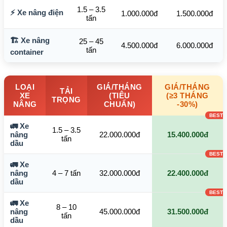
1.5 – 3.5
⚡ Xe nâng điện
1.000.000đ
1.500.000đ
tấn
🏗️ Xe nâng
25 – 45
4.500.000đ
6.000.000đ
tấn
container
LOẠI
GIÁ/THÁNG
GIÁ/THÁNG
TẢI
XE
(TIÊU
(≥3 THÁNG
TRỌNG
NÂNG
CHUẨN)
-30%)
🚛 Xe
1.5 – 3.5
nâng
22.000.000đ
15.400.000đ
tấn
dầu
🚛 Xe
nâng
4 – 7 tấn
32.000.000đ
22.400.000đ
dầu
🚛 Xe
8 – 10
nâng
45.000.000đ
31.500.000đ
tấn
dầu