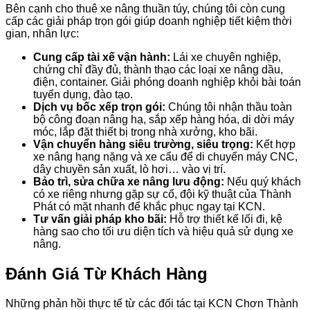
Bên cạnh cho thuê xe nâng thuần túy, chúng tôi còn cung
cấp các giải pháp trọn gói giúp doanh nghiệp tiết kiệm thời
gian, nhân lực:
Cung cấp tài xế vận hành:
Lái xe chuyên nghiệp,
chứng chỉ đầy đủ, thành thạo các loại xe nâng dầu,
điện, container. Giải phóng doanh nghiệp khỏi bài toán
tuyển dụng, đào tạo.
Dịch vụ bốc xếp trọn gói:
Chúng tôi nhận thầu toàn
bộ công đoạn nâng hạ, sắp xếp hàng hóa, di dời máy
móc, lắp đặt thiết bị trong nhà xưởng, kho bãi.
Vận chuyển hàng siêu trường, siêu trọng:
Kết hợp
xe nâng hạng nặng và xe cẩu để di chuyển máy CNC,
dây chuyền sản xuất, lò hơi… vào vị trí.
Bảo trì, sửa chữa xe nâng lưu động:
Nếu quý khách
có xe riêng nhưng gặp sự cố, đội kỹ thuật của Thành
Phát có mặt nhanh để khắc phục ngay tại KCN.
Tư vấn giải pháp kho bãi:
Hỗ trợ thiết kế lối đi, kệ
hàng sao cho tối ưu diện tích và hiệu quả sử dụng xe
nâng.
Đánh Giá Từ Khách Hàng
Những phản hồi thực tế từ các đối tác tại KCN Chơn Thành