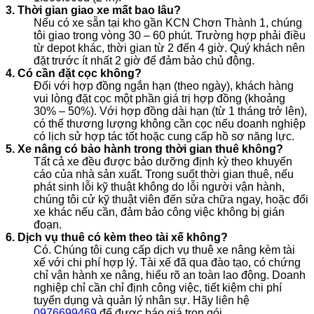
3. Thời gian giao xe mất bao lâu?
Nếu có xe sẵn tại kho gần KCN Chơn Thành 1, chúng
tôi giao trong vòng 30 – 60 phút. Trường hợp phải điều
từ depot khác, thời gian từ 2 đến 4 giờ. Quý khách nên
đặt trước ít nhất 2 giờ để đảm bảo chủ động.
4. Có cần đặt cọc không?
Đối với hợp đồng ngắn hạn (theo ngày), khách hàng
vui lòng đặt cọc một phần giá trị hợp đồng (khoảng
30% – 50%). Với hợp đồng dài hạn (từ 1 tháng trở lên),
có thể thương lượng không cần cọc nếu doanh nghiệp
có lịch sử hợp tác tốt hoặc cung cấp hồ sơ năng lực.
5. Xe nâng có bảo hành trong thời gian thuê không?
Tất cả xe đều được bảo dưỡng định kỳ theo khuyến
cáo của nhà sản xuất. Trong suốt thời gian thuê, nếu
phát sinh lỗi kỹ thuật không do lỗi người vận hành,
chúng tôi cử kỹ thuật viên đến sửa chữa ngay, hoặc đổi
xe khác nếu cần, đảm bảo công việc không bị gián
đoạn.
6. Dịch vụ thuê có kèm theo tài xế không?
Có. Chúng tôi cung cấp dịch vụ thuê xe nâng kèm tài
xế với chi phí hợp lý. Tài xế đã qua đào tạo, có chứng
chỉ vận hành xe nâng, hiểu rõ an toàn lao động. Doanh
nghiệp chỉ cần chỉ định công việc, tiết kiệm chi phí
tuyển dụng và quản lý nhân sự. Hãy liên hệ
0976699469
để được báo giá trọn gói.