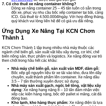
7. Có cho thuê xe nâng container không?
Dòng xe nâng container 25 – 45 tấn luôn có sẵn trong
đội xe, phục vụ nhu cầu bốc xếp container tại bãi, cảng
ICD. Giá thuê từ 4.500.000đ/ngày. Với hợp đồng tháng,
quý khách vui lòng liên hệ để có giá ưu đãi riêng.
Ứng Dụng Xe Nâng Tại KCN Chơn
Thành 1
KCN Chơn Thành 1 tập trung nhiều nhà máy thuộc các
ngành chế biến gỗ, sản xuất vật liệu xây dựng, cơ khí, chế
biến nông sản, thực phẩm và logistics. Xe nâng đóng vai trò
then chốt trong hầu hết các khâu:
Nhà máy chế biến gỗ, sản xuất ván MDF, dăm gỗ:
Bốc xếp gỗ nguyên liệu từ xe tải vào kho, đưa lên dây
chuyền, xuất thành phẩm lên container. Xe nâng dầu
3.5 – 7 tấn thường xuyên được sử dụng.
Nhà máy sản xuất gạch, ngói, bê tông, vật liệu xây
dựng:
Xe nâng hạng nặng 8 – 10 tấn đảm nhận việc
xếp các kiện hàng nặng, bốc dỡ pallet xi măng, cát đá
đóng bao.
Kho lạnh, kho hàng thực phẩm:
Xe nâng điện là lựa