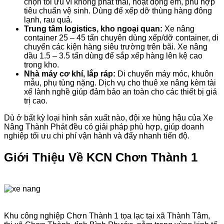
chọn tối ưu vì không phát thải, hoạt động êm, phù hợp
tiêu chuẩn vệ sinh. Dùng để xếp dỡ thùng hàng đông
lạnh, rau quả.
Trung tâm logistics, kho ngoại quan:
Xe nâng
container 25 – 45 tấn chuyên dùng xếp/dỡ container, di
chuyển các kiện hàng siêu trường trên bãi. Xe nâng
dầu 1.5 – 3.5 tấn dùng để sắp xếp hàng lên kệ cao
trong kho.
Nhà máy cơ khí, lắp ráp:
Di chuyển máy móc, khuôn
mẫu, phụ tùng nặng. Dịch vụ cho thuê xe nâng kèm tài
xế lành nghề giúp đảm bảo an toàn cho các thiết bị giá
trị cao.
Dù ở bất kỳ loại hình sản xuất nào, đội xe hùng hậu của Xe
Nâng Thành Phát đều có giải pháp phù hợp, giúp doanh
nghiệp tối ưu chi phí vận hành và đẩy nhanh tiến độ.
Giới Thiệu Về KCN Chơn Thành 1
Khu công nghiệp Chơn Thành 1 tọa lạc tại xã Thành Tâm,