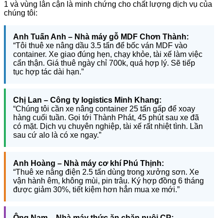
1 và vùng lân cận là minh chứng cho chất lượng dịch vụ của
chúng tôi:
Anh Tuấn Anh – Nhà máy gỗ MDF Chơn Thành:
“Tôi thuê xe nâng dầu 3.5 tấn để bốc ván MDF vào
container. Xe giao đúng hẹn, chạy khỏe, tài xế làm việc
cẩn thận. Giá thuê ngày chỉ 700k, quá hợp lý. Sẽ tiếp
tục hợp tác dài hạn.”
Chị Lan – Công ty logistics Minh Khang:
“Chúng tôi cần xe nâng container 25 tấn gấp để xoay
hàng cuối tuần. Gọi tới Thành Phát, 45 phút sau xe đã
có mặt. Dịch vụ chuyên nghiệp, tài xế rất nhiệt tình. Lần
sau cứ alo là có xe ngay.”
Anh Hoàng – Nhà máy cơ khí Phú Thịnh:
“Thuê xe nâng điện 2.5 tấn dùng trong xưởng sơn. Xe
vận hành êm, không mùi, pin trâu. Ký hợp đồng 6 tháng
được giảm 30%, tiết kiệm hơn hẳn mua xe mới.”
Ông Nam – Nhà máy thức ăn chăn nuôi CP: