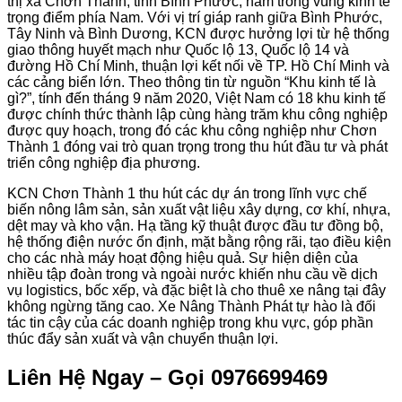
thị xã Chơn Thành, tỉnh Bình Phước, nằm trong vùng kinh tế
trọng điểm phía Nam. Với vị trí giáp ranh giữa Bình Phước,
Tây Ninh và Bình Dương, KCN được hưởng lợi từ hệ thống
giao thông huyết mạch như Quốc lộ 13, Quốc lộ 14 và
đường Hồ Chí Minh, thuận lợi kết nối về TP. Hồ Chí Minh và
các cảng biển lớn. Theo thông tin từ nguồn “Khu kinh tế là
gì?”, tính đến tháng 9 năm 2020, Việt Nam có 18 khu kinh tế
được chính thức thành lập cùng hàng trăm khu công nghiệp
được quy hoạch, trong đó các khu công nghiệp như Chơn
Thành 1 đóng vai trò quan trọng trong thu hút đầu tư và phát
triển công nghiệp địa phương.
KCN Chơn Thành 1 thu hút các dự án trong lĩnh vực chế
biến nông lâm sản, sản xuất vật liệu xây dựng, cơ khí, nhựa,
dệt may và kho vận. Hạ tầng kỹ thuật được đầu tư đồng bộ,
hệ thống điện nước ổn định, mặt bằng rộng rãi, tạo điều kiện
cho các nhà máy hoạt động hiệu quả. Sự hiện diện của
nhiều tập đoàn trong và ngoài nước khiến nhu cầu về dịch
vụ logistics, bốc xếp, và đặc biệt là cho thuê xe nâng tại đây
không ngừng tăng cao. Xe Nâng Thành Phát tự hào là đối
tác tin cậy của các doanh nghiệp trong khu vực, góp phần
thúc đẩy sản xuất và vận chuyển thuận lợi.
Liên Hệ Ngay – Gọi 0976699469