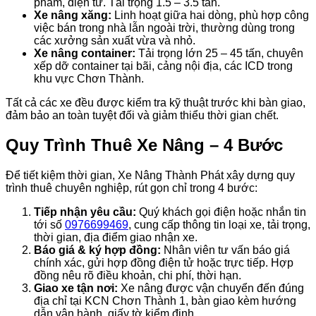
phẩm, điện tử. Tải trọng 1.5 – 3.5 tấn.
Xe nâng xăng:
Linh hoạt giữa hai dòng, phù hợp công
việc bán trong nhà lẫn ngoài trời, thường dùng trong
các xưởng sản xuất vừa và nhỏ.
Xe nâng container:
Tải trọng lớn 25 – 45 tấn, chuyên
xếp dỡ container tại bãi, cảng nội địa, các ICD trong
khu vực Chơn Thành.
Tất cả các xe đều được kiểm tra kỹ thuật trước khi bàn giao,
đảm bảo an toàn tuyệt đối và giảm thiểu thời gian chết.
Quy Trình Thuê Xe Nâng – 4 Bước
Để tiết kiệm thời gian, Xe Nâng Thành Phát xây dựng quy
trình thuê chuyên nghiệp, rút gọn chỉ trong 4 bước:
Tiếp nhận yêu cầu:
Quý khách gọi điện hoặc nhắn tin
tới số
0976699469
, cung cấp thông tin loại xe, tải trọng,
thời gian, địa điểm giao nhận xe.
Báo giá & ký hợp đồng:
Nhân viên tư vấn báo giá
chính xác, gửi hợp đồng điện tử hoặc trực tiếp. Hợp
đồng nêu rõ điều khoản, chi phí, thời hạn.
Giao xe tận nơi:
Xe nâng được vận chuyển đến đúng
địa chỉ tại KCN Chơn Thành 1, bàn giao kèm hướng
dẫn vận hành, giấy tờ kiểm định.