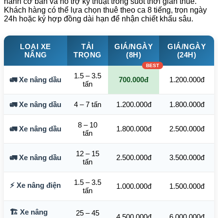
hành cơ bản và hỗ trợ kỹ thuật trong suốt thời gian thuê.
Khách hàng có thể lựa chọn thuê theo ca 8 tiếng, trọn ngày
24h hoặc ký hợp đồng dài hạn để nhận chiết khấu sâu.
LOẠI XE
TẢI
GIÁ/NGÀY
GIÁ/NGÀY
NÂNG
TRỌNG
(8H)
(24H)
1.5 – 3.5
🚛 Xe nâng dầu
700.000đ
1.200.000đ
tấn
🚛 Xe nâng dầu
4 – 7 tấn
1.200.000đ
1.800.000đ
8 – 10
🚛 Xe nâng dầu
1.800.000đ
2.500.000đ
tấn
12 – 15
🚛 Xe nâng dầu
2.500.000đ
3.500.000đ
tấn
1.5 – 3.5
⚡ Xe nâng điện
1.000.000đ
1.500.000đ
tấn
🏗️ Xe nâng
25 – 45
4.500.000đ
6.000.000đ