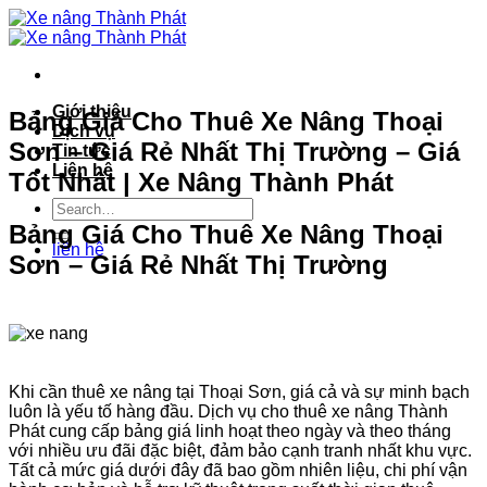
Bỏ
qua
nội
dung
Giới thiệu
Bảng Giá Cho Thuê Xe Nâng Thoại
Dịch vụ
Sơn – Giá Rẻ Nhất Thị Trường – Giá
Tin tức
Liên hệ
Tốt Nhất | Xe Nâng Thành Phát
Bảng Giá Cho Thuê Xe Nâng Thoại
liên hệ
Sơn – Giá Rẻ Nhất Thị Trường
Khi cần thuê xe nâng tại Thoại Sơn, giá cả và sự minh bạch
luôn là yếu tố hàng đầu. Dịch vụ cho thuê xe nâng Thành
Phát cung cấp bảng giá linh hoạt theo ngày và theo tháng
với nhiều ưu đãi đặc biệt, đảm bảo cạnh tranh nhất khu vực.
Tất cả mức giá dưới đây đã bao gồm nhiên liệu, chi phí vận