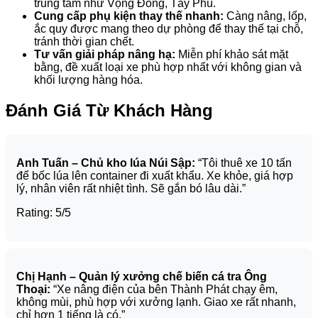
trung tâm như Vọng Đông, Tây Phú.
Cung cấp phụ kiện thay thế nhanh:
Càng nâng, lốp,
ắc quy được mang theo dự phòng để thay thế tại chỗ,
tránh thời gian chết.
Tư vấn giải pháp nâng hạ:
Miễn phí khảo sát mặt
bằng, đề xuất loại xe phù hợp nhất với không gian và
khối lượng hàng hóa.
Đánh Giá Từ Khách Hàng
Anh Tuấn – Chủ kho lúa Núi Sập:
“Tôi thuê xe 10 tấn
để bốc lúa lên container đi xuất khẩu. Xe khỏe, giá hợp
lý, nhân viên rất nhiệt tình. Sẽ gắn bó lâu dài.”
Rating: 5/5
Chị Hạnh – Quản lý xưởng chế biến cá tra Ông
Thoại:
“Xe nâng điện của bên Thành Phát chạy êm,
không mùi, phù hợp với xưởng lạnh. Giao xe rất nhanh,
chỉ hơn 1 tiếng là có.”