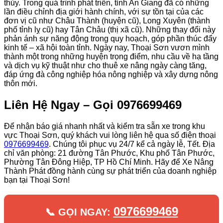
thủy. Trong quá trình phát triển, tỉnh An Giang đã có những
lần điều chỉnh địa giới hành chính, với sự tồn tại của các
đơn vị cũ như Châu Thành (huyện cũ), Long Xuyên (thành
phố tỉnh lỵ cũ) hay Tân Châu (thị xã cũ). Những thay đổi này
phản ánh sự năng động trong quy hoạch, góp phần thúc đẩy
kinh tế – xã hội toàn tỉnh. Ngày nay, Thoại Sơn vươn mình
thành một trong những huyện trọng điểm, nhu cầu về hạ tầng
và dịch vụ kỹ thuật như cho thuê xe nâng ngày càng tăng,
đáp ứng đà công nghiệp hóa nông nghiệp và xây dựng nông
thôn mới.
Liên Hệ Ngay – Gọi 0976699469
Để nhận báo giá nhanh nhất và kiểm tra sẵn xe trong khu
vực Thoại Sơn, quý khách vui lòng liên hệ qua số điện thoại
0976699469
. Chúng tôi phục vụ 24/7 kể cả ngày lễ, Tết. Địa
chỉ văn phòng: 21 đường Tân Phước, Khu phố Tân Phước,
Phường Tân Đông Hiệp, TP Hồ Chí Minh. Hãy để Xe Nâng
Thành Phát đồng hành cùng sự phát triển của doanh nghiệp
bạn tại Thoại Sơn!
0976699469
📞 GỌI NGAY: