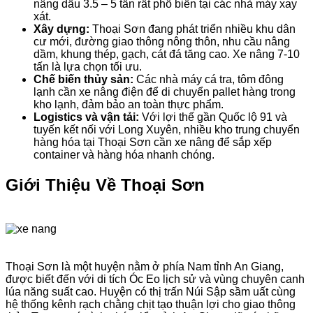
nâng dầu 3.5 – 5 tấn rất phổ biến tại các nhà máy xay
xát.
Xây dựng:
Thoại Sơn đang phát triển nhiều khu dân
cư mới, đường giao thông nông thôn, nhu cầu nâng
dầm, khung thép, gạch, cát đá tăng cao. Xe nâng 7-10
tấn là lựa chọn tối ưu.
Chế biến thủy sản:
Các nhà máy cá tra, tôm đông
lạnh cần xe nâng điện để di chuyển pallet hàng trong
kho lạnh, đảm bảo an toàn thực phẩm.
Logistics và vận tải:
Với lợi thế gần Quốc lộ 91 và
tuyến kết nối với Long Xuyên, nhiều kho trung chuyển
hàng hóa tại Thoại Sơn cần xe nâng để sắp xếp
container và hàng hóa nhanh chóng.
Giới Thiệu Về Thoại Sơn
Thoại Sơn là một huyện nằm ở phía Nam tỉnh An Giang,
được biết đến với di tích Óc Eo lịch sử và vùng chuyên canh
lúa năng suất cao. Huyện có thị trấn Núi Sập sầm uất cùng
hệ thống kênh rạch chằng chịt tạo thuận lợi cho giao thông