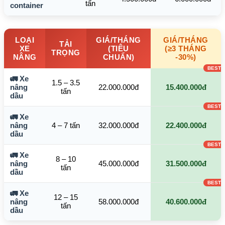
tấn
container
LOẠI
GIÁ/THÁNG
GIÁ/THÁNG
TẢI
XE
(TIÊU
(≥3 THÁNG
TRỌNG
NÂNG
CHUẨN)
-30%)
🚛 Xe
1.5 – 3.5
nâng
22.000.000đ
15.400.000đ
tấn
dầu
🚛 Xe
nâng
4 – 7 tấn
32.000.000đ
22.400.000đ
dầu
🚛 Xe
8 – 10
nâng
45.000.000đ
31.500.000đ
tấn
dầu
🚛 Xe
12 – 15
nâng
58.000.000đ
40.600.000đ
tấn
dầu