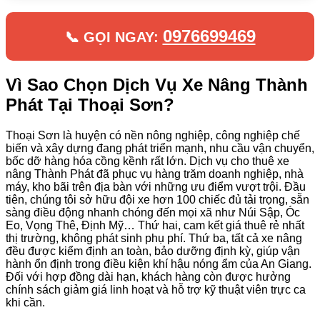
0976699469
📞 GỌI NGAY:
Vì Sao Chọn Dịch Vụ Xe Nâng Thành
Phát Tại Thoại Sơn?
Thoại Sơn là huyện có nền nông nghiệp, công nghiệp chế
biến và xây dựng đang phát triển mạnh, nhu cầu vận chuyển,
bốc dỡ hàng hóa cồng kềnh rất lớn. Dịch vụ cho thuê xe
nâng Thành Phát đã phục vụ hàng trăm doanh nghiệp, nhà
máy, kho bãi trên địa bàn với những ưu điểm vượt trội. Đầu
tiên, chúng tôi sở hữu đội xe hơn 100 chiếc đủ tải trọng, sẵn
sàng điều động nhanh chóng đến mọi xã như Núi Sập, Óc
Eo, Vọng Thê, Định Mỹ… Thứ hai, cam kết giá thuê rẻ nhất
thị trường, không phát sinh phụ phí. Thứ ba, tất cả xe nâng
đều được kiểm định an toàn, bảo dưỡng định kỳ, giúp vận
hành ổn định trong điều kiện khí hậu nóng ẩm của An Giang.
Đối với hợp đồng dài hạn, khách hàng còn được hưởng
chính sách giảm giá linh hoạt và hỗ trợ kỹ thuật viên trực ca
khi cần.