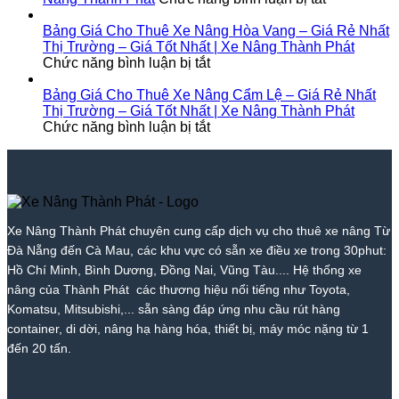
1
Nhất
Từ
Nâng
Cho
Khánh
–
2026
700k
Tại
Thuê
–
Bảng Giá Cho Thuê Xe Nâng Hòa Vang – Giá Rẻ Nhất
Giá
|
|
Bắc
Xe
Giá
Thị Trường – Giá Tốt Nhất | Xe Nâng Thành Phát
Rẻ
ở
Xe
Giá
Trà
Nâng
Tốt
Chức năng bình luận bị tắt
Nhất
Bảng
Nâng
Tốt
My
Tại
Nhất
Thị
Giá
Thành
Nhất
–
Tam
|
Bảng Giá Cho Thuê Xe Nâng Cẩm Lệ – Giá Rẻ Nhất
Trường
Cho
Phát
2026
Giá
Kỳ
Xe
Thị Trường – Giá Tốt Nhất | Xe Nâng Thành Phát
–
Thuê
ở
|
Tốt
–
Nâng
Chức năng bình luận bị tắt
Giá
Xe
Bảng
Xe
Nhất
Giá
Thành
Tốt
Nâng
Giá
Nâng
|
Tốt
Phát
Nhất
Hòa
Cho
Thành
Xe
Nhất
|
Vang
Thuê
Phát
Nâng
|
Xe
–
Xe
Thành
Xe
Nâng
Giá
Nâng
Phát
Nâng
Xe Nâng Thành Phát chuyên cung cấp dịch vụ cho thuê xe nâng Từ
Thành
Rẻ
Cẩm
Thành
Đà Nẵng đến Cà Mau, các khu vực có sẵn xe điều xe trong 30phut:
Phát
Nhất
Lệ
Phát
Thị
–
Hồ Chí Minh, Bình Dương, Đồng Nai, Vũng Tàu.... Hệ thống xe
Trường
Giá
nâng của Thành Phát các thương hiệu nổi tiếng như Toyota,
–
Rẻ
Komatsu, Mitsubishi,... sẵn sàng đáp ứng nhu cầu rút hàng
Giá
Nhất
container, di dời, nâng hạ hàng hóa, thiết bị, máy móc nặng từ 1
Tốt
Thị
đến 20 tấn.
Nhất
Trường
|
–
Xe
Giá
Nâng
Tốt