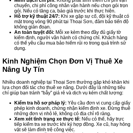
Minh bạch chi phí:
Không phát sinh thêm chi phí vận
chuyển, chi phí công nhân vận hành nếu chọn gói trọn
gói. Nếu có tăng ca, báo giá trước khi thực hiện.
Hỗ trợ kỹ thuật 24/7:
Khi xe gặp sự cố, đội kỹ thuật có
mặt trong vòng 90 phút tại Thoại Sơn, đảm bảo tiến độ
không gián đoạn.
An toàn tuyệt đối:
Mỗi xe kèm theo đầy đủ giấy tờ
kiểm định, người vận hành có chứng chỉ. Khách hàng
có thể yêu cầu mua bảo hiểm rủi ro trong quá trình sử
dụng.
Kinh Nghiệm Chọn Đơn Vị Thuê Xe
Nâng Uy Tín
Nhiều doanh nghiệp tại Thoại Sơn thường gặp khó khăn khi
lựa chọn đối tác cho thuê xe nâng. Dưới đây là những tiêu
chí giúp bạn tránh “bẫy” giá rẻ và dịch vụ kém chất lượng:
Kiểm tra hồ sơ pháp lý:
Yêu cầu đơn vị cung cấp giấy
phép kinh doanh, chứng nhận kiểm định xe. Đừng thuê
những đơn vị nhỏ lẻ, không có địa chỉ rõ ràng.
Xem xét tình trạng xe thực tế:
Nếu có thể, hãy trực
tiếp kiểm tra xe trước khi ký hợp đồng. Xe cũ, hay hỏng
vặt sẽ làm đình trệ công việc.