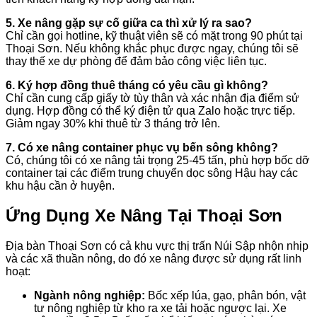
5. Xe nâng gặp sự cố giữa ca thì xử lý ra sao?
Chỉ cần gọi hotline, kỹ thuật viên sẽ có mặt trong 90 phút tại
Thoại Sơn. Nếu không khắc phục được ngay, chúng tôi sẽ
thay thế xe dự phòng để đảm bảo công việc liên tục.
6. Ký hợp đồng thuê tháng có yêu cầu gì không?
Chỉ cần cung cấp giấy tờ tùy thân và xác nhận địa điểm sử
dụng. Hợp đồng có thể ký điện tử qua Zalo hoặc trực tiếp.
Giảm ngay 30% khi thuê từ 3 tháng trở lên.
7. Có xe nâng container phục vụ bến sông không?
Có, chúng tôi có xe nâng tải trọng 25-45 tấn, phù hợp bốc dỡ
container tại các điểm trung chuyển dọc sông Hậu hay các
khu hậu cần ở huyện.
Ứng Dụng Xe Nâng Tại Thoại Sơn
Địa bàn Thoại Sơn có cả khu vực thị trấn Núi Sập nhộn nhịp
và các xã thuần nông, do đó xe nâng được sử dụng rất linh
hoạt:
Ngành nông nghiệp:
Bốc xếp lúa, gạo, phân bón, vật
tư nông nghiệp từ kho ra xe tải hoặc ngược lại. Xe