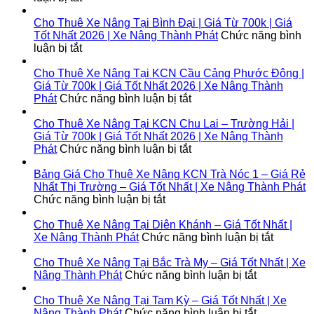
Cho
Thuê
Cho Thuê Xe Nâng Tại Bình Đại | Giá Từ 700k | Giá
Xe
Tốt Nhất 2026 | Xe Nâng Thành Phát
Chức năng bình
Nâng
ở
luận bị tắt
Tại
Cho
Lộc
Thuê
Cho Thuê Xe Nâng Tại KCN Cầu Cảng Phước Đông |
Ninh
Xe
Giá Từ 700k | Giá Tốt Nhất 2026 | Xe Nâng Thành
|
Nâng
ở
Phát
Chức năng bình luận bị tắt
Giá
Tại
Cho
Từ
Bình
Thuê
Cho Thuê Xe Nâng Tại KCN Chu Lai – Trường Hải |
700k
Đại
Xe
Giá Từ 700k | Giá Tốt Nhất 2026 | Xe Nâng Thành
|
|
Nâng
ở
Phát
Chức năng bình luận bị tắt
Giá
Giá
Tại
Cho
Tốt
Từ
KCN
Thuê
Bảng Giá Cho Thuê Xe Nâng KCN Trà Nóc 1 – Giá Rẻ
Nhất
700k
Cầu
Xe
Nhất Thị Trường – Giá Tốt Nhất | Xe Nâng Thành Phát
2026
|
ở
Cảng
Nâng
Chức năng bình luận bị tắt
|
Giá
Bảng
Phước
Tại
Xe
Tốt
Giá
Đông
KCN
Cho Thuê Xe Nâng Tại Diên Khánh – Giá Tốt Nhất |
Nâng
Nhất
Cho
|
Chu
ở
Xe Nâng Thành Phát
Chức năng bình luận bị tắt
Thành
2026
Thuê
Giá
Lai
Cho
Phát
|
Xe
Từ
–
Thuê
Cho Thuê Xe Nâng Tại Bắc Trà My – Giá Tốt Nhất | Xe
Xe
Nâng
700k
Trường
ở
Xe
Nâng Thành Phát
Chức năng bình luận bị tắt
Nâng
KCN
|
Hải
Cho
Nâng
Thành
Trà
Giá
|
Thuê
Tại
Cho Thuê Xe Nâng Tại Tam Kỳ – Giá Tốt Nhất | Xe
Phát
Nóc
Tốt
Giá
Xe
ở
Diên
Nâng Thành Phát
Chức năng bình luận bị tắt