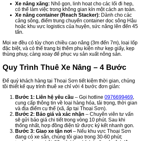
Xe nâng xăng:
Nhỏ gọn, linh hoạt cho các lối đi hẹp,
có thể làm việc trong không gian kín một cách an toàn.
Xe nâng container (Reach Stacker):
Dành cho các
cảng sông, điểm trung chuyển container dọc sông Hậu
hoặc khu vực logistics của huyện, sức nâng lên đến 45
tấn.
Mọi xe đều có tùy chọn chiều cao nâng (3m đến 7m), loại lốp
đặc biệt, và có thể trang bị thêm phụ kiện như kẹp giấy, kẹp
thùng phuy, càng xoay để phục vụ sản xuất nông sản.
Quy Trình Thuê Xe Nâng – 4 Bước
Để quý khách hàng tại Thoại Sơn tiết kiệm thời gian, chúng
tôi thiết kế quy trình thuê xe chỉ với 4 bước đơn giản:
Bước 1: Liên hệ yêu cầu
– Gọi hotline
0976699469
,
cung cấp thông tin về loại hàng hóa, tải trọng, thời gian
và địa điểm cụ thể (xã, ấp tại Thoại Sơn).
Bước 2: Báo giá và xác nhận
– Chuyên viên tư vấn
sẽ gửi báo giá chi tiết trong vòng 10 phút. Sau khi
thống nhất, hợp đồng điện tử được ký kết nhanh gọn.
Bước 3: Giao xe tận nơi
– Nếu khu vực Thoại Sơn
đang có xe sẵn, chúng tôi giao trong 30-60 phút;