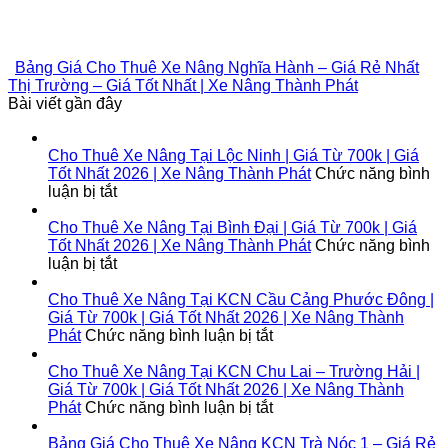
Bảng Giá Cho Thuê Xe Nâng Nghĩa Hành – Giá Rẻ Nhất
Thị Trường – Giá Tốt Nhất | Xe Nâng Thành Phát
Bài viết gần đây
Cho Thuê Xe Nâng Tại Lộc Ninh | Giá Từ 700k | Giá
Tốt Nhất 2026 | Xe Nâng Thành Phát
Chức năng bình
ở
luận bị tắt
Cho
Thuê
Cho Thuê Xe Nâng Tại Bình Đại | Giá Từ 700k | Giá
Xe
Tốt Nhất 2026 | Xe Nâng Thành Phát
Chức năng bình
Nâng
ở
luận bị tắt
Tại
Cho
Lộc
Thuê
Cho Thuê Xe Nâng Tại KCN Cầu Cảng Phước Đông |
Ninh
Xe
Giá Từ 700k | Giá Tốt Nhất 2026 | Xe Nâng Thành
|
Nâng
ở
Phát
Chức năng bình luận bị tắt
Giá
Tại
Cho
Từ
Bình
Thuê
Cho Thuê Xe Nâng Tại KCN Chu Lai – Trường Hải |
700k
Đại
Xe
Giá Từ 700k | Giá Tốt Nhất 2026 | Xe Nâng Thành
|
|
Nâng
ở
Phát
Chức năng bình luận bị tắt
Giá
Giá
Tại
Cho
Tốt
Từ
KCN
Thuê
Bảng Giá Cho Thuê Xe Nâng KCN Trà Nóc 1 – Giá Rẻ