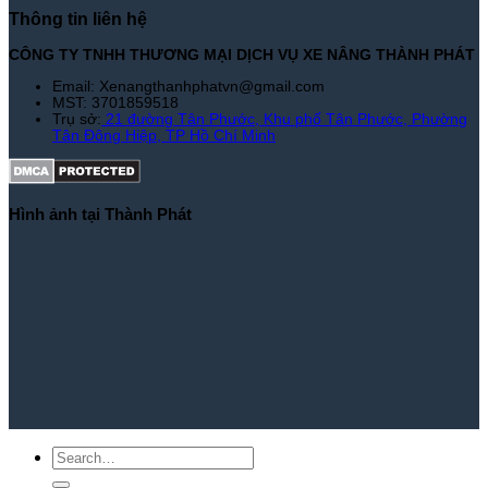
Thông tin liên hệ
CÔNG TY TNHH THƯƠNG MẠI DỊCH VỤ XE NÂNG THÀNH PHÁT
Email: Xenangthanhphatvn@gmail.com
MST: 3701859518
Trụ sở:
21 đường Tân Phước, Khu phố Tân Phước, Phường
Tân Đông Hiệp, TP Hồ Chí Minh
Hình ảnh tại Thành Phát