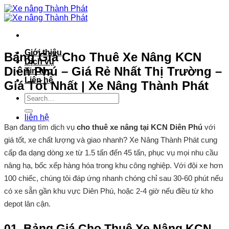
Bỏ
qua
nội
dung
Giới thiệu
Bảng Giá Cho Thuê Xe Nâng KCN
Dịch vụ
Diên Phú – Giá Rẻ Nhất Thị Trường –
Tin tức
Liên hệ
Giá Tốt Nhất | Xe Nâng Thành Phát
liên hệ
Bạn đang tìm dịch vụ
cho thuê xe nâng tại KCN Diên Phú
với
giá tốt, xe chất lượng và giao nhanh? Xe Nâng Thành Phát cung
cấp đa dạng dòng xe từ 1.5 tấn đến 45 tấn, phục vụ mọi nhu cầu
nâng hạ, bốc xếp hàng hóa trong khu công nghiệp. Với đội xe hơn
100 chiếc, chúng tôi đáp ứng nhanh chóng chỉ sau 30-60 phút nếu
có xe sẵn gần khu vực Diên Phú, hoặc 2-4 giờ nếu điều từ kho
depot lân cận.
01. Bảng Giá Cho Thuê Xe Nâng KCN