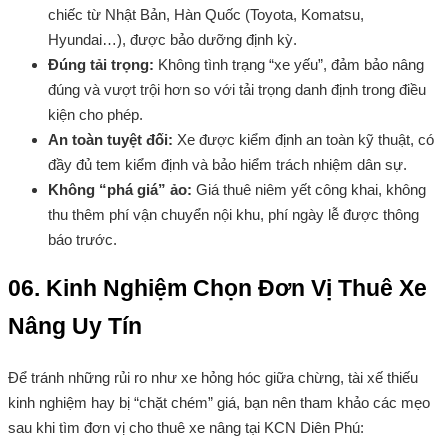
chiếc từ Nhật Bản, Hàn Quốc (Toyota, Komatsu,
Hyundai…), được bảo dưỡng định kỳ.
Đúng tải trọng:
Không tình trạng “xe yếu”, đảm bảo nâng
đúng và vượt trội hơn so với tải trọng danh định trong điều
kiện cho phép.
An toàn tuyệt đối:
Xe được kiểm định an toàn kỹ thuật, có
đầy đủ tem kiểm định và bảo hiểm trách nhiệm dân sự.
Không “phá giá” ảo:
Giá thuê niêm yết công khai, không
thu thêm phí vận chuyển nội khu, phí ngày lễ được thông
báo trước.
06. Kinh Nghiệm Chọn Đơn Vị Thuê Xe
Nâng Uy Tín
Để tránh những rủi ro như xe hỏng hóc giữa chừng, tài xế thiếu
kinh nghiệm hay bị “chặt chém” giá, bạn nên tham khảo các mẹo
sau khi tìm đơn vị cho thuê xe nâng tại KCN Diên Phú: