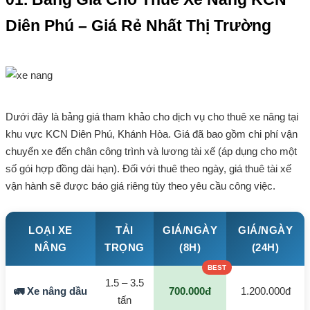
Diên Phú – Giá Rẻ Nhất Thị Trường
Dưới đây là bảng giá tham khảo cho dịch vụ cho thuê xe nâng tại
khu vực KCN Diên Phú, Khánh Hòa. Giá đã bao gồm chi phí vận
chuyển xe đến chân công trình và lương tài xế (áp dụng cho một
số gói hợp đồng dài hạn). Đối với thuê theo ngày, giá thuê tài xế
vận hành sẽ được báo giá riêng tùy theo yêu cầu công việc.
LOẠI XE
TẢI
GIÁ/NGÀY
GIÁ/NGÀY
NÂNG
TRỌNG
(8H)
(24H)
1.5 – 3.5
🚛 Xe nâng dầu
700.000đ
1.200.000đ
tấn