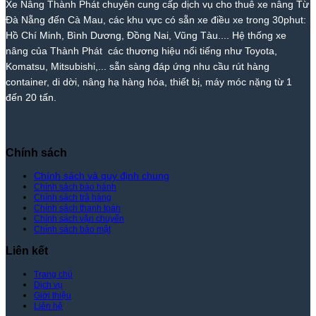
Xe Nâng Thành Phát chuyên cung cấp dịch vụ cho thuê xe nâng Từ
Thành
Rẻ
Cẩm
Thành
Đà Nẵng đến Cà Mau, các khu vực có sẵn xe điều xe trong 30phut:
Phát
Nhất
Lệ
Phát
Thị
–
Hồ Chí Minh, Bình Dương, Đồng Nai, Vũng Tàu.... Hệ thống xe
Trường
Giá
nâng của Thành Phát các thương hiệu nổi tiếng như Toyota,
–
Rẻ
Komatsu, Mitsubishi,... sẵn sàng đáp ứng nhu cầu rút hàng
Giá
Nhất
container, di dời, nâng hạ hàng hóa, thiết bị, máy móc nặng từ 1
Tốt
Thị
đến 20 tấn.
Nhất
Trường
|
–
Xe
Giá
Nâng
Tốt
Thành
Nhất
Chính sách
Phát
|
Xe
Chính sách và quy định chung
Chính sách bảo hành
Nâng
Chính sách trả hàng
Thành
Chính sách thanh toán
Phát
Chính sách vận chuyển
Chính sách bảo mật
Liên kết
Trang chủ
Dịch vụ
Giới thiệu
Liên hệ