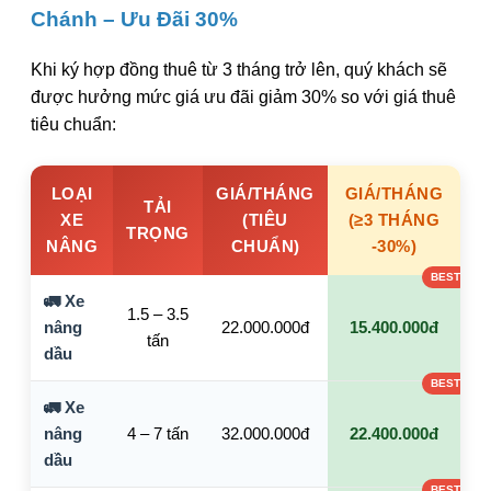
Chánh – Ưu Đãi 30%
Khi ký hợp đồng thuê từ 3 tháng trở lên, quý khách sẽ
được hưởng mức giá ưu đãi giảm 30% so với giá thuê
tiêu chuẩn:
LOẠI
GIÁ/THÁNG
GIÁ/THÁNG
TẢI
XE
(TIÊU
(≥3 THÁNG
TRỌNG
NÂNG
CHUẨN)
-30%)
🚛 Xe
1.5 – 3.5
nâng
22.000.000đ
15.400.000đ
tấn
dầu
🚛 Xe
nâng
4 – 7 tấn
32.000.000đ
22.400.000đ
dầu