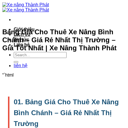
Bỏ
qua
nội
dung
Giới thiệu
Bảng Giá Cho Thuê Xe Nâng Bình
Dịch vụ
Chánh – Giá Rẻ Nhất Thị Trường –
Tin tức
Liên hệ
Giá Tốt Nhất | Xe Nâng Thành Phát
liên hệ
“`html
01. Bảng Giá Cho Thuê Xe Nâng
Bình Chánh – Giá Rẻ Nhất Thị
Trường