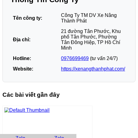
Công Ty TM DV Xe Nâng
Tên công ty:
Thành Phát
21 đường Tân Phước, Khu
phố Tân Phước, Phường
Địa chỉ:
Tân Đông Hiệp, TP Hồ Chí
Minh
Hotline:
0976699469
(tư vấn 24/7)
Website:
https://xenangthanhphat.com/
Các bài viết gần đây