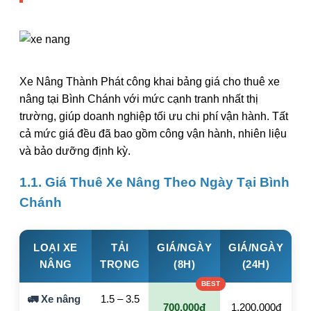
Xe Nâng Thành Phát công khai bảng giá cho thuê xe
nâng tại Bình Chánh với mức cạnh tranh nhất thị
trường, giúp doanh nghiệp tối ưu chi phí vận hành. Tất
cả mức giá đều đã bao gồm công vận hành, nhiên liệu
và bảo dưỡng định kỳ.
1.1. Giá Thuê Xe Nâng Theo Ngày Tại Bình
Chánh
LOẠI XE
TẢI
GIÁ/NGÀY
GIÁ/NGÀY
NÂNG
TRỌNG
(8H)
(24H)
🚛 Xe nâng
1.5 – 3.5
700.000đ
1.200.000đ