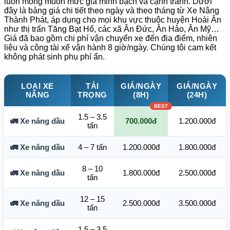
luôn mong muốn mức giá minh bạch và cạnh tranh. Dưới
đây là bảng giá chi tiết theo ngày và theo tháng từ Xe Nâng
Thành Phát, áp dụng cho mọi khu vực thuộc huyện Hoài Ân
như thị trấn Tăng Bạt Hổ, các xã Ân Đức, Ân Hảo, Ân Mỹ…
Giá đã bao gồm chi phí vận chuyển xe đến địa điểm, nhiên
liệu và công tài xế vận hành 8 giờ/ngày. Chúng tôi cam kết
không phát sinh phụ phí ẩn.
LOẠI XE
TẢI
GIÁ/NGÀY
GIÁ/NGÀY
NÂNG
TRỌNG
(8H)
(24H)
1.5 – 3.5
🚛 Xe nâng dầu
700.000đ
1.200.000đ
tấn
🚛 Xe nâng dầu
4 – 7 tấn
1.200.000đ
1.800.000đ
8 – 10
🚛 Xe nâng dầu
1.800.000đ
2.500.000đ
tấn
12 – 15
🚛 Xe nâng dầu
2.500.000đ
3.500.000đ
tấn
1.5 – 3.5