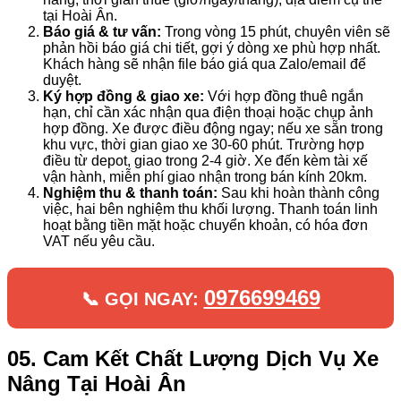
tại Hoài Ân.
Báo giá & tư vấn:
Trong vòng 15 phút, chuyên viên sẽ
phản hồi báo giá chi tiết, gợi ý dòng xe phù hợp nhất.
Khách hàng sẽ nhận file báo giá qua Zalo/email để
duyệt.
Ký hợp đồng & giao xe:
Với hợp đồng thuê ngắn
hạn, chỉ cần xác nhận qua điện thoại hoặc chụp ảnh
hợp đồng. Xe được điều động ngay; nếu xe sẵn trong
khu vực, thời gian giao xe 30-60 phút. Trường hợp
điều từ depot, giao trong 2-4 giờ. Xe đến kèm tài xế
vận hành, miễn phí giao nhận trong bán kính 20km.
Nghiệm thu & thanh toán:
Sau khi hoàn thành công
việc, hai bên nghiệm thu khối lượng. Thanh toán linh
hoạt bằng tiền mặt hoặc chuyển khoản, có hóa đơn
VAT nếu yêu cầu.
0976699469
📞 GỌI NGAY:
05. Cam Kết Chất Lượng Dịch Vụ Xe
Nâng Tại Hoài Ân