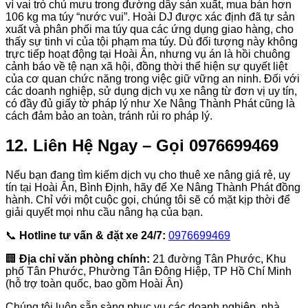
vì vai trò chủ mưu trong đường dây sản xuất, mua bán hơn
106 kg ma túy “nước vui”. Hoài DJ được xác định đã tự sản
xuất và phân phối ma túy qua các ứng dụng giao hàng, cho
thấy sự tinh vi của tội phạm ma túy. Dù đối tượng này không
trực tiếp hoạt động tại Hoài Ân, nhưng vụ án là hồi chuông
cảnh báo về tệ nạn xã hội, đồng thời thể hiện sự quyết liệt
của cơ quan chức năng trong việc giữ vững an ninh. Đối với
các doanh nghiệp, sử dụng dịch vụ xe nâng từ đơn vị uy tín,
có đầy đủ giấy tờ pháp lý như Xe Nâng Thành Phát cũng là
cách đảm bảo an toàn, tránh rủi ro pháp lý.
12. Liên Hệ Ngay – Gọi 0976699469
Nếu bạn đang tìm kiếm dịch vụ cho thuê xe nâng giá rẻ, uy
tín tại Hoài Ân, Bình Định, hãy để Xe Nâng Thành Phát đồng
hành. Chỉ với một cuộc gọi, chúng tôi sẽ có mặt kịp thời để
giải quyết mọi nhu cầu nâng hạ của bạn.
📞
Hotline tư vấn & đặt xe 24/7:
0976699469
🏢
Địa chỉ văn phòng chính:
21 đường Tân Phước, Khu
phố Tân Phước, Phường Tân Đông Hiệp, TP Hồ Chí Minh
(hỗ trợ toàn quốc, bao gồm Hoài Ân)
Chúng tôi luôn sẵn sàng phục vụ các doanh nghiệp, nhà