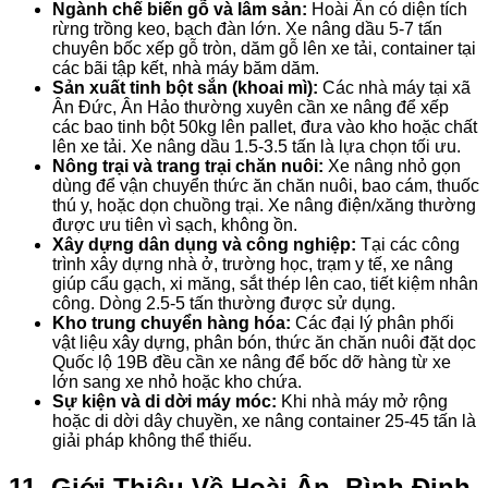
Ngành chế biến gỗ và lâm sản:
Hoài Ân có diện tích
rừng trồng keo, bạch đàn lớn. Xe nâng dầu 5-7 tấn
chuyên bốc xếp gỗ tròn, dăm gỗ lên xe tải, container tại
các bãi tập kết, nhà máy băm dăm.
Sản xuất tinh bột sắn (khoai mì):
Các nhà máy tại xã
Ân Đức, Ân Hảo thường xuyên cần xe nâng để xếp
các bao tinh bột 50kg lên pallet, đưa vào kho hoặc chất
lên xe tải. Xe nâng dầu 1.5-3.5 tấn là lựa chọn tối ưu.
Nông trại và trang trại chăn nuôi:
Xe nâng nhỏ gọn
dùng để vận chuyển thức ăn chăn nuôi, bao cám, thuốc
thú y, hoặc dọn chuồng trại. Xe nâng điện/xăng thường
được ưu tiên vì sạch, không ồn.
Xây dựng dân dụng và công nghiệp:
Tại các công
trình xây dựng nhà ở, trường học, trạm y tế, xe nâng
giúp cẩu gạch, xi măng, sắt thép lên cao, tiết kiệm nhân
công. Dòng 2.5-5 tấn thường được sử dụng.
Kho trung chuyển hàng hóa:
Các đại lý phân phối
vật liệu xây dựng, phân bón, thức ăn chăn nuôi đặt dọc
Quốc lộ 19B đều cần xe nâng để bốc dỡ hàng từ xe
lớn sang xe nhỏ hoặc kho chứa.
Sự kiện và di dời máy móc:
Khi nhà máy mở rộng
hoặc di dời dây chuyền, xe nâng container 25-45 tấn là
giải pháp không thể thiếu.
11. Giới Thiệu Về Hoài Ân, Bình Định