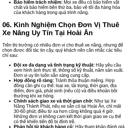
Bảo hiểm trách nhiệm:
Mọi xe đều có bảo hiểm vật
chất và bảo hiểm bên thứ ba, bảo vệ tối đa hàng hóa
của khách hàng trong quá trình nâng.
06. Kinh Nghiệm Chọn Đơn Vị Thuê
Xe Nâng Uy Tín Tại Hoài Ân
Trên thị trường có nhiều đơn vị cho thuê xe nâng, nhưng để
chọn được đối tác tin cậy, quý khách nên cân nhắc các tiêu
chí sau:
Đội xe đa dạng và tình trạng kỹ thuật:
Hãy yêu cầu
xem hình ảnh thực tế, thông số kỹ thuật, năm sản xuất.
Đơn vị uy tín luôn sẵn sàng cung cấp.
Hợp đồng rõ ràng:
Tránh thỏa thuận miệng. Hợp
đồng cần ghi cụ thể: loại xe, tải trọng, thời gian, địa
điểm, đơn giá, phát sinh (nếu có) và điều khoản bồi
thường khi xe hỏng.
Chính sách giao xe và thời gian chờ:
Như tại Xe
Nâng Thành Phát, nếu xe sẵn có tại Hoài Ân, chỉ mất
30-60 phút; điều từ xa hơn cũng không quá 4 giờ.
Những đơn vị không cam kết thời gian giao xe cụ thể
có thể khiến tiến độ bị đình trệ.
Phản hồi từ khách hàng cũ:
Hãy tham khảo đánh giá