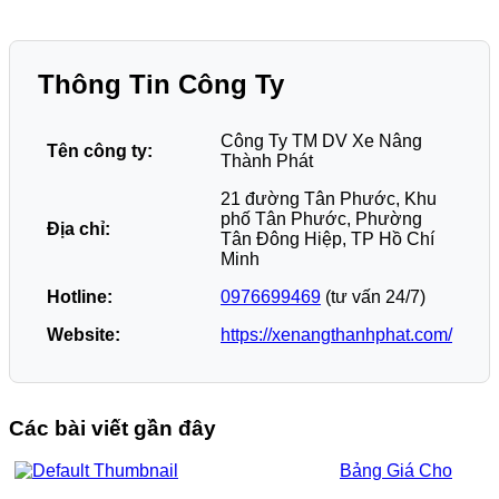
Thông Tin Công Ty
Công Ty TM DV Xe Nâng
Tên công ty:
Thành Phát
21 đường Tân Phước, Khu
phố Tân Phước, Phường
Địa chỉ:
Tân Đông Hiệp, TP Hồ Chí
Minh
Hotline:
0976699469
(tư vấn 24/7)
Website:
https://xenangthanhphat.com/
Các bài viết gần đây
Bảng Giá Cho