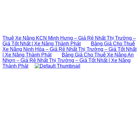
Thuê Xe Nâng KCN Minh Hưng – Giá Rẻ Nhất Thị Trường –
Giá Tốt Nhất | Xe Nâng Thành Phát
Bảng Giá Cho Thuê
Xe Nâng Ninh Hòa – Giá Rẻ Nhất Thị Trường – Giá Tốt Nhất
| Xe Nâng Thành Phát
Bảng Giá Cho Thuê Xe Nâng An
Nhơn – Giá Rẻ Nhất Thị Trường – Giá Tốt Nhất | Xe Nâng
Thành Phát