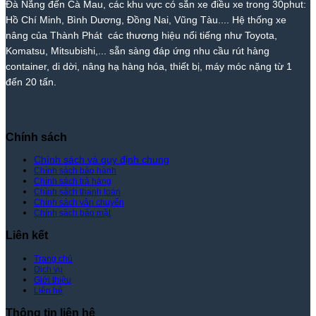
Đà Nẵng đến Cà Mau, các khu vực có sẵn xe điều xe trong 30phut:
Phát
Nhất
Lệ
Phát
Thị
–
Hồ Chí Minh, Bình Dương, Đồng Nai, Vũng Tàu.... Hệ thống xe
Trường
Giá
nâng của Thành Phát các thương hiệu nổi tiếng như Toyota,
–
Rẻ
Komatsu, Mitsubishi,... sẵn sàng đáp ứng nhu cầu rút hàng
Giá
Nhất
container, di dời, nâng hạ hàng hóa, thiết bị, máy móc nặng từ 1
Tốt
Thị
đến 20 tấn.
Nhất
Trường
|
–
Xe
Giá
Nâng
Tốt
Thành
Nhất
Chính sách
Phát
|
Xe
Chính sách và quy định chung
Chính sách bảo hành
Nâng
Chính sách trả hàng
Thành
Chính sách thanh toán
Phát
Chính sách vận chuyển
Chính sách bảo mật
Liên kết
Trang chủ
Dịch vụ
Giới thiệu
Liên hệ
Thông tin liên hệ