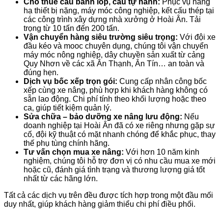
Cho thuê cẩu bánh lốp, cẩu tự hành:
Phục vụ nâng
hạ thiết bị nặng, máy móc công nghiệp, kết cấu thép tại
các công trình xây dựng nhà xưởng ở Hoài Ân. Tải
trọng từ 10 tấn đến 200 tấn.
Vận chuyển hàng siêu trường siêu trọng:
Với đội xe
đầu kéo và mooc chuyên dụng, chúng tôi vận chuyển
máy móc nông nghiệp, dây chuyền sản xuất từ cảng
Quy Nhơn về các xã Ân Thạnh, Ân Tín… an toàn và
đúng hẹn.
Dịch vụ bốc xếp trọn gói:
Cung cấp nhân công bốc
xếp cùng xe nâng, phù hợp khi khách hàng không có
sẵn lao động. Chi phí tính theo khối lượng hoặc theo
ca, giúp tiết kiệm quản lý.
Sửa chữa – bảo dưỡng xe nâng lưu động:
Nếu
doanh nghiệp tại Hoài Ân đã có xe riêng nhưng gặp sự
cố, đội kỹ thuật có mặt nhanh chóng để khắc phục, thay
thế phụ tùng chính hãng.
Tư vấn chọn mua xe nâng:
Với hơn 10 năm kinh
nghiệm, chúng tôi hỗ trợ đơn vị có nhu cầu mua xe mới
hoặc cũ, đánh giá tình trạng và thương lượng giá tốt
nhất từ các hãng lớn.
Tất cả các dịch vụ trên đều được tích hợp trong một đầu mối
duy nhất, giúp khách hàng giảm thiểu chi phí điều phối.