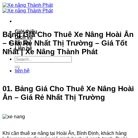
Bỏ
qua
nội
dung
Giới thiệu
Bảng Giá Cho Thuê Xe Nâng Hoài Ân
Dịch vụ
– Giá Rẻ Nhất Thị Trường – Giá Tốt
Tin tức
Liên hệ
Nhất | Xe Nâng Thành Phát
liên hệ
01. Bảng Giá Cho Thuê Xe Nâng Hoài
Ân – Giá Rẻ Nhất Thị Trường
Khi cần thuê xe nâng tại Hoài Ân, Bình Định, khách hàng