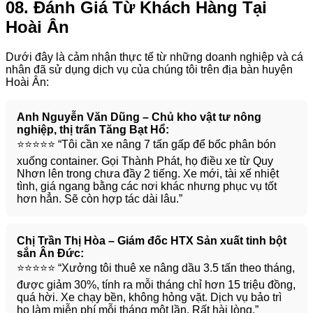
08. Đánh Giá Từ Khách Hàng Tại
Hoài Ân
Dưới đây là cảm nhận thực tế từ những doanh nghiệp và cá
nhân đã sử dụng dịch vụ của chúng tôi trên địa bàn huyện
Hoài Ân:
Anh Nguyễn Văn Dũng – Chủ kho vật tư nông
nghiệp, thị trấn Tăng Bạt Hổ:
⭐️⭐️⭐️⭐️⭐️ “Tôi cần xe nâng 7 tấn gấp để bốc phân bón
xuống container. Gọi Thành Phát, họ điều xe từ Quy
Nhơn lên trong chưa đầy 2 tiếng. Xe mới, tài xế nhiệt
tình, giá ngang bằng các nơi khác nhưng phục vụ tốt
hơn hẳn. Sẽ còn hợp tác dài lâu.”
Chị Trần Thị Hòa – Giám đốc HTX Sản xuất tinh bột
sắn Ân Đức:
⭐️⭐️⭐️⭐️⭐️ “Xưởng tôi thuê xe nâng dầu 3.5 tấn theo tháng,
được giảm 30%, tính ra mỗi tháng chỉ hơn 15 triệu đồng,
quá hời. Xe chạy bền, không hỏng vặt. Dịch vụ bảo trì
họ làm miễn phí mỗi tháng một lần. Rất hài lòng.”