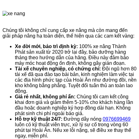
Chúng tôi không chỉ cung cấp xe nâng mà còn mang đến
giải pháp nâng hạ toàn diện, thể hiện qua các cam kết vàng:
Xe đời mới, bảo trì định kỳ:
100% xe nâng Thành
Phát sản xuất từ 2020 trở lại đây, bảo dưỡng hàng
tháng theo hướng dẫn của hãng. Điều này đảm bảo
máy móc hoạt động ổn định, không gây gián đoạn.
Tài xế chuyên nghiệp, có chứng chỉ:
Đội ngũ hơn 80
tài xế đã qua đào tạo bài bản, kinh nghiệm làm việc tại
các địa hình phức tạp của Hoài Ân như đường đồi, nền
kho không bằng phẳng. Tuyệt đối tuân thủ an toàn lao
động.
Giá rẻ nhất, không phí ẩn:
Chúng tôi cam kết công
khai đơn giá và giảm thêm 5-10% cho khách hàng lần
đầu hoặc doanh nghiệp ký hợp đồng dài hạn. Không
phát sinh chi phí ngoài báo giá.
Hỗ trợ kỹ thuật 24/7:
Đường dây nóng
0976699469
luôn có kỹ thuật viên trực, xử lý sự cố trong vòng 60
phút tại Hoài Ân. Nếu xe lỗi nặng, sẽ điều xe thay thế
ngay, miễn phí.