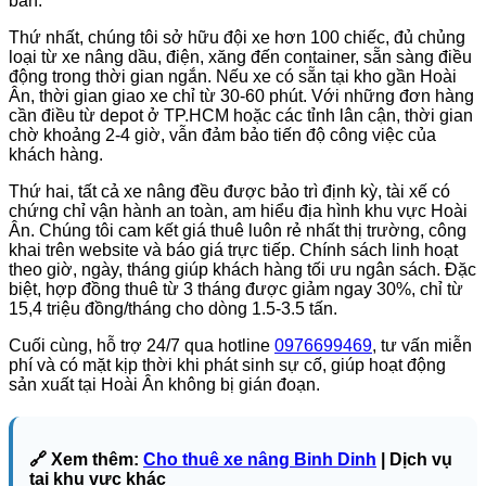
bàn.
Thứ nhất, chúng tôi sở hữu đội xe hơn 100 chiếc, đủ chủng
loại từ xe nâng dầu, điện, xăng đến container, sẵn sàng điều
động trong thời gian ngắn. Nếu xe có sẵn tại kho gần Hoài
Ân, thời gian giao xe chỉ từ 30-60 phút. Với những đơn hàng
cần điều từ depot ở TP.HCM hoặc các tỉnh lân cận, thời gian
chờ khoảng 2-4 giờ, vẫn đảm bảo tiến độ công việc của
khách hàng.
Thứ hai, tất cả xe nâng đều được bảo trì định kỳ, tài xế có
chứng chỉ vận hành an toàn, am hiểu địa hình khu vực Hoài
Ân. Chúng tôi cam kết giá thuê luôn rẻ nhất thị trường, công
khai trên website và báo giá trực tiếp. Chính sách linh hoạt
theo giờ, ngày, tháng giúp khách hàng tối ưu ngân sách. Đặc
biệt, hợp đồng thuê từ 3 tháng được giảm ngay 30%, chỉ từ
15,4 triệu đồng/tháng cho dòng 1.5-3.5 tấn.
Cuối cùng, hỗ trợ 24/7 qua hotline
0976699469
, tư vấn miễn
phí và có mặt kịp thời khi phát sinh sự cố, giúp hoạt động
sản xuất tại Hoài Ân không bị gián đoạn.
🔗 Xem thêm:
Cho thuê xe nâng Binh Dinh
| Dịch vụ
tại khu vực khác