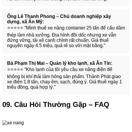
Ông Lê Thanh Phong – Chủ doanh nghiệp xây
dựng, xã Ân Mỹ:
⭐️⭐️⭐️⭐️⭐️ “Mình thuê xe nâng container 25 tấn để cẩu dầm
thép làm nhà xưởng. Địa hình đồi dốc nhưng xe vẫn
đứng vững, tài xế canh chỉnh rất chuẩn. Giá thuê
nguyên ngày 4.5 triệu, quá rẻ so với mặt bằng.”
Bà Phạm Thị Mai – Quản lý kho lạnh, xã Ân Tín:
⭐️⭐️⭐️⭐️⭐️ “Kho lạnh của tôi yêu cầu xe nâng điện để
không bị khí thải làm hỏng sản phẩm. Thành Phát giao
xe điện 1.8 tấn, chạy êm, sạch, đúng ý. Giá thuê ngày 1
triệu đồng, quá hợp lý.”
09. Câu Hỏi Thường Gặp – FAQ