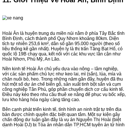
Hoài Ân là huyện trung du miền núi nằm ở phía Tây Bắc tỉnh
Bình Định, cách thành phố Quy Nhơn khoảng 80km. Diện
tích tự nhiên 253,6 km², dân số gần 95.000 người (theo số
liệu thống kê gần nhất). Huyện lỵ là thị trấn Tăng Bạt Hổ, có
quốc lộ 19B chạy qua, kết nối với các khu vực lân cận như
Hoài Nhơn, Phù Mỹ, An Lão.
Nền kinh tế Hoài Ân chủ yếu dựa vào nông – lâm nghiệp,
với các sản phẩm chủ lực như keo lai, mì (sắn), lúa, mía và
chăn nuôi bò, heo. Trong những năm gần đây, huyện đã thu
hút một số dự án chế biến gỗ, sản xuất tinh bột sắn và cụm
công nghiệp Tân Phú, góp phần chuyển dịch cơ cấu kinh tế.
Điều này kéo theo nhu cầu thuê xe nâng để phục vụ bốc xếp,
lưu kho hàng hóa ngày càng tăng cao.
Bên cạnh phát triển kinh tế, tình hình an ninh trật tự trên địa
bàn được chính quyền đặc biệt quan tâm. Một sự kiện gây
chấn động dư luận gần đây là vụ án Nguyễn Thị Hoài (biệt
danh Hoài DJ) bị Tòa án nhân dân TP.HCM tuyên án tử hình