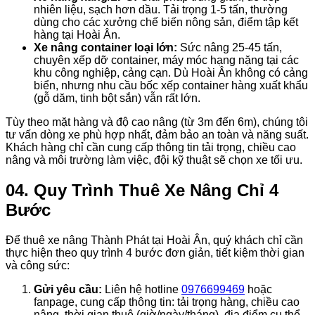
nhiên liệu, sạch hơn dầu. Tải trọng 1-5 tấn, thường
dùng cho các xưởng chế biến nông sản, điểm tập kết
hàng tại Hoài Ân.
Xe nâng container loại lớn:
Sức nâng 25-45 tấn,
chuyên xếp dỡ container, máy móc hạng nặng tại các
khu công nghiệp, cảng cạn. Dù Hoài Ân không có cảng
biển, nhưng nhu cầu bốc xếp container hàng xuất khẩu
(gỗ dăm, tinh bột sắn) vẫn rất lớn.
Tùy theo mặt hàng và độ cao nâng (từ 3m đến 6m), chúng tôi
tư vấn dòng xe phù hợp nhất, đảm bảo an toàn và năng suất.
Khách hàng chỉ cần cung cấp thông tin tải trọng, chiều cao
nâng và môi trường làm việc, đội kỹ thuật sẽ chọn xe tối ưu.
04. Quy Trình Thuê Xe Nâng Chỉ 4
Bước
Để thuê xe nâng Thành Phát tại Hoài Ân, quý khách chỉ cần
thực hiện theo quy trình 4 bước đơn giản, tiết kiệm thời gian
và công sức:
Gửi yêu cầu:
Liên hệ hotline
0976699469
hoặc
fanpage, cung cấp thông tin: tải trọng hàng, chiều cao
nâng, thời gian thuê (giờ/ngày/tháng), địa điểm cụ thể