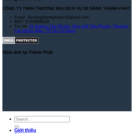
CÔNG TY TNHH THƯƠNG MẠI DỊCH VỤ XE NÂNG THÀNH PHÁT
Email: Xenangthanhphatvn@gmail.com
MST: 3701859518
Trụ sở:
21 đường Tân Phước, Khu phố Tân Phước, Phường
Tân Đông Hiệp, TP Hồ Chí Minh
Hình ảnh tại Thành Phát
Giới thiệu