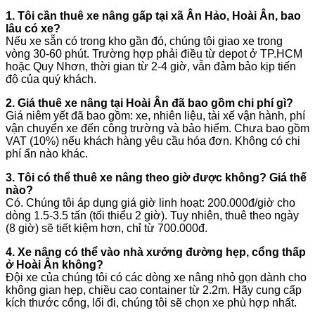
1. Tôi cần thuê xe nâng gấp tại xã Ân Hảo, Hoài Ân, bao
lâu có xe?
Nếu xe sẵn có trong kho gần đó, chúng tôi giao xe trong
vòng 30-60 phút. Trường hợp phải điều từ depot ở TP.HCM
hoặc Quy Nhơn, thời gian từ 2-4 giờ, vẫn đảm bảo kịp tiến
độ của quý khách.
2. Giá thuê xe nâng tại Hoài Ân đã bao gồm chi phí gì?
Giá niêm yết đã bao gồm: xe, nhiên liệu, tài xế vận hành, phí
vận chuyển xe đến công trường và bảo hiểm. Chưa bao gồm
VAT (10%) nếu khách hàng yêu cầu hóa đơn. Không có chi
phí ẩn nào khác.
3. Tôi có thể thuê xe nâng theo giờ được không? Giá thế
nào?
Có. Chúng tôi áp dụng giá giờ linh hoạt: 200.000đ/giờ cho
dòng 1.5-3.5 tấn (tối thiểu 2 giờ). Tuy nhiên, thuê theo ngày
(8 giờ) sẽ tiết kiệm hơn, chỉ từ 700.000đ.
4. Xe nâng có thể vào nhà xưởng đường hẹp, cổng thấp
ở Hoài Ân không?
Đội xe của chúng tôi có các dòng xe nâng nhỏ gọn dành cho
không gian hẹp, chiều cao container từ 2.2m. Hãy cung cấp
kích thước cổng, lối đi, chúng tôi sẽ chọn xe phù hợp nhất.