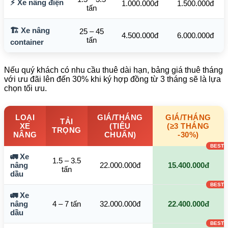
⚡ Xe nâng điện
1.000.000đ
1.500.000đ
tấn
🏗️ Xe nâng
25 – 45
4.500.000đ
6.000.000đ
tấn
container
Nếu quý khách có nhu cầu thuê dài hạn, bảng giá thuê tháng
với ưu đãi lên đến 30% khi ký hợp đồng từ 3 tháng sẽ là lựa
chọn tối ưu.
LOẠI
GIÁ/THÁNG
GIÁ/THÁNG
TẢI
XE
(TIÊU
(≥3 THÁNG
TRỌNG
NÂNG
CHUẨN)
-30%)
🚛 Xe
1.5 – 3.5
nâng
22.000.000đ
15.400.000đ
tấn
dầu
🚛 Xe
nâng
4 – 7 tấn
32.000.000đ
22.400.000đ
dầu