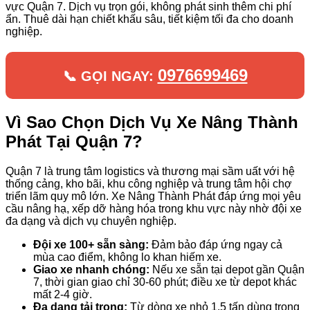
vực Quận 7. Dịch vụ trọn gói, không phát sinh thêm chi phí
ẩn. Thuê dài hạn chiết khấu sâu, tiết kiệm tối đa cho doanh
nghiệp.
0976699469
📞 GỌI NGAY:
Vì Sao Chọn Dịch Vụ Xe Nâng Thành
Phát Tại Quận 7?
Quận 7 là trung tâm logistics và thương mại sầm uất với hệ
thống cảng, kho bãi, khu công nghiệp và trung tâm hội chợ
triển lãm quy mô lớn. Xe Nâng Thành Phát đáp ứng mọi yêu
cầu nâng hạ, xếp dỡ hàng hóa trong khu vực này nhờ đội xe
đa dạng và dịch vụ chuyên nghiệp.
Đội xe 100+ sẵn sàng:
Đảm bảo đáp ứng ngay cả
mùa cao điểm, không lo khan hiếm xe.
Giao xe nhanh chóng:
Nếu xe sẵn tại depot gần Quận
7, thời gian giao chỉ 30-60 phút; điều xe từ depot khác
mất 2-4 giờ.
Đa dạng tải trọng:
Từ dòng xe nhỏ 1.5 tấn dùng trong