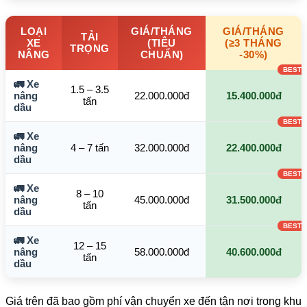
LOẠI
GIÁ/THÁNG
GIÁ/THÁNG
TẢI
XE
(TIÊU
(≥3 THÁNG
TRỌNG
NÂNG
CHUẨN)
-30%)
🚛 Xe
1.5 – 3.5
nâng
22.000.000đ
15.400.000đ
tấn
dầu
🚛 Xe
nâng
4 – 7 tấn
32.000.000đ
22.400.000đ
dầu
🚛 Xe
8 – 10
nâng
45.000.000đ
31.500.000đ
tấn
dầu
🚛 Xe
12 – 15
nâng
58.000.000đ
40.600.000đ
tấn
dầu
Giá trên đã bao gồm phí vận chuyển xe đến tận nơi trong khu