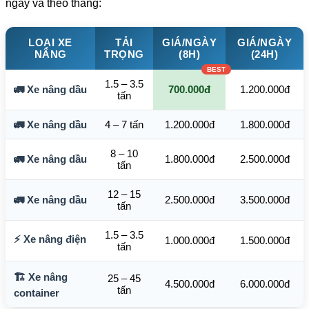
ngày và theo tháng:
LOẠI XE
TẢI
GIÁ/NGÀY
GIÁ/NGÀY
NÂNG
TRỌNG
(8H)
(24H)
1.5 – 3.5
🚛 Xe nâng dầu
700.000đ
1.200.000đ
tấn
🚛 Xe nâng dầu
4 – 7 tấn
1.200.000đ
1.800.000đ
8 – 10
🚛 Xe nâng dầu
1.800.000đ
2.500.000đ
tấn
12 – 15
🚛 Xe nâng dầu
2.500.000đ
3.500.000đ
tấn
1.5 – 3.5
⚡ Xe nâng điện
1.000.000đ
1.500.000đ
tấn
🏗️ Xe nâng
25 – 45
4.500.000đ
6.000.000đ
tấn
container