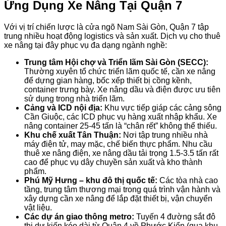
Ứng Dụng Xe Nâng Tại Quận 7
Với vị trí chiến lược là cửa ngõ Nam Sài Gòn, Quận 7 tập
trung nhiều hoạt động logistics và sản xuất. Dịch vụ cho thuê
xe nâng tại đây phục vụ đa dạng ngành nghề:
Trung tâm Hội chợ và Triển lãm Sài Gòn (SECC):
Thường xuyên tổ chức triển lãm quốc tế, cần xe nâng
để dựng gian hàng, bốc xếp thiết bị cồng kềnh,
container trưng bày. Xe nâng dầu và điện được ưu tiên
sử dụng trong nhà triển lãm.
Cảng và ICD nội địa:
Khu vực tiếp giáp các cảng sông
Cần Giuộc, các ICD phục vụ hàng xuất nhập khẩu. Xe
nâng container 25-45 tấn là “chân rết” không thể thiếu.
Khu chế xuất Tân Thuận:
Nơi tập trung nhiều nhà
máy điện tử, may mặc, chế biến thực phẩm. Nhu cầu
thuê xe nâng điện, xe nâng dầu tải trọng 1.5-3.5 tấn rất
cao để phục vụ dây chuyền sản xuất và kho thành
phẩm.
Phú Mỹ Hưng – khu đô thị quốc tế:
Các tòa nhà cao
tầng, trung tâm thương mại trong quá trình vận hành và
xây dựng cần xe nâng để lắp đặt thiết bị, vận chuyển
vật liệu.
Các dự án giao thông metro:
Tuyến 4 đường sắt đô
thị dự kiến kéo dài từ Quận 4 về Phước Kiển (qua khu