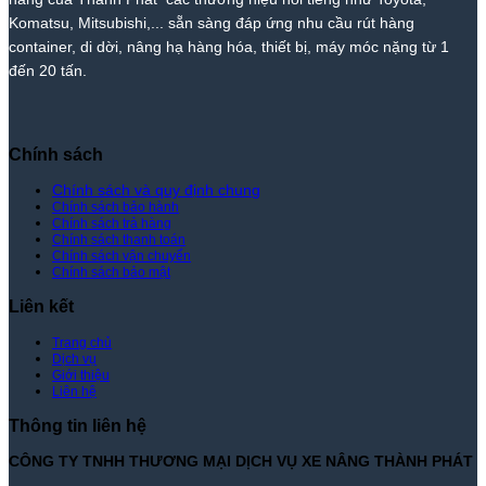
–
Rẻ
Komatsu, Mitsubishi,... sẵn sàng đáp ứng nhu cầu rút hàng
Giá
Nhất
container, di dời, nâng hạ hàng hóa, thiết bị, máy móc nặng từ 1
Tốt
Thị
đến 20 tấn.
Nhất
Trường
|
–
Xe
Giá
Nâng
Tốt
Thành
Nhất
Chính sách
Phát
|
Xe
Chính sách và quy định chung
Chính sách bảo hành
Nâng
Chính sách trả hàng
Thành
Chính sách thanh toán
Phát
Chính sách vận chuyển
Chính sách bảo mật
Liên kết
Trang chủ
Dịch vụ
Giới thiệu
Liên hệ
Thông tin liên hệ
CÔNG TY TNHH THƯƠNG MẠI DỊCH VỤ XE NÂNG THÀNH PHÁT