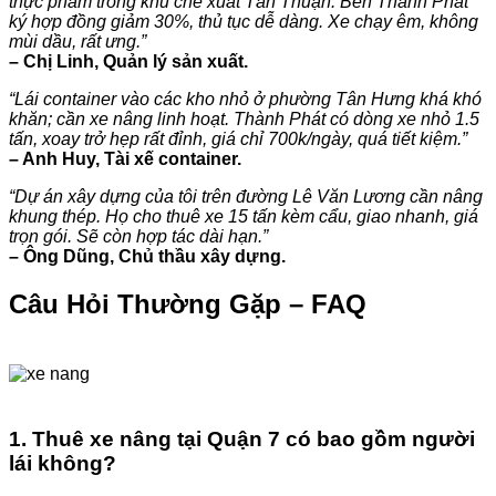
thực phẩm trong khu chế xuất Tân Thuận. Bên Thành Phát
ký hợp đồng giảm 30%, thủ tục dễ dàng. Xe chạy êm, không
mùi dầu, rất ưng.”
– Chị Linh, Quản lý sản xuất.
“Lái container vào các kho nhỏ ở phường Tân Hưng khá khó
khăn; cần xe nâng linh hoạt. Thành Phát có dòng xe nhỏ 1.5
tấn, xoay trở hẹp rất đỉnh, giá chỉ 700k/ngày, quá tiết kiệm.”
– Anh Huy, Tài xế container.
“Dự án xây dựng của tôi trên đường Lê Văn Lương cần nâng
khung thép. Họ cho thuê xe 15 tấn kèm cẩu, giao nhanh, giá
trọn gói. Sẽ còn hợp tác dài hạn.”
– Ông Dũng, Chủ thầu xây dựng.
Câu Hỏi Thường Gặp – FAQ
1. Thuê xe nâng tại Quận 7 có bao gồm người
lái không?