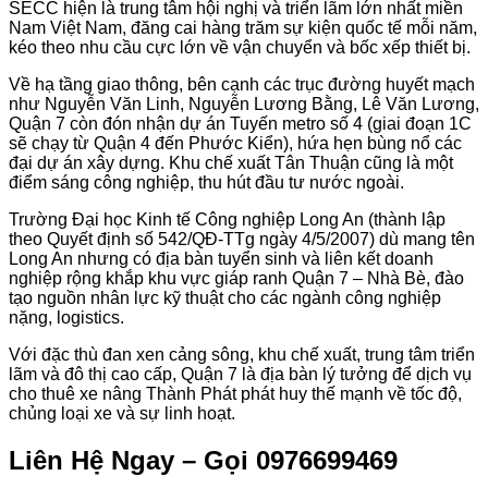
SECC hiện là trung tâm hội nghị và triển lãm lớn nhất miền
Nam Việt Nam, đăng cai hàng trăm sự kiện quốc tế mỗi năm,
kéo theo nhu cầu cực lớn về vận chuyển và bốc xếp thiết bị.
Về hạ tầng giao thông, bên cạnh các trục đường huyết mạch
như Nguyễn Văn Linh, Nguyễn Lương Bằng, Lê Văn Lương,
Quận 7 còn đón nhận dự án Tuyến metro số 4 (giai đoạn 1C
sẽ chạy từ Quận 4 đến Phước Kiển), hứa hẹn bùng nổ các
đại dự án xây dựng. Khu chế xuất Tân Thuận cũng là một
điểm sáng công nghiệp, thu hút đầu tư nước ngoài.
Trường Đại học Kinh tế Công nghiệp Long An (thành lập
theo Quyết định số 542/QĐ-TTg ngày 4/5/2007) dù mang tên
Long An nhưng có địa bàn tuyển sinh và liên kết doanh
nghiệp rộng khắp khu vực giáp ranh Quận 7 – Nhà Bè, đào
tạo nguồn nhân lực kỹ thuật cho các ngành công nghiệp
nặng, logistics.
Với đặc thù đan xen cảng sông, khu chế xuất, trung tâm triển
lãm và đô thị cao cấp, Quận 7 là địa bàn lý tưởng để dịch vụ
cho thuê xe nâng Thành Phát phát huy thế mạnh về tốc độ,
chủng loại xe và sự linh hoạt.
Liên Hệ Ngay – Gọi 0976699469