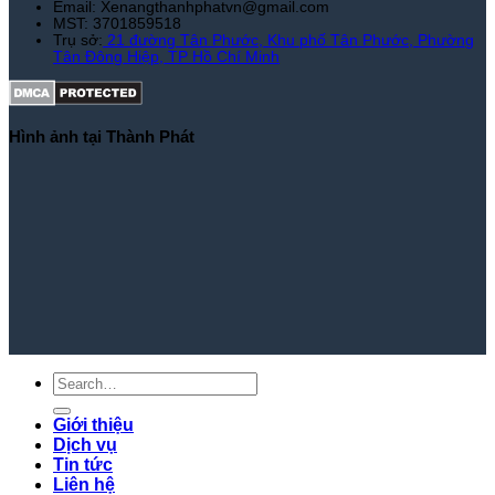
Email: Xenangthanhphatvn@gmail.com
MST: 3701859518
Trụ sở:
21 đường Tân Phước, Khu phố Tân Phước, Phường
Tân Đông Hiệp, TP Hồ Chí Minh
Hình ảnh tại Thành Phát
Giới thiệu
Dịch vụ
Tin tức
Liên hệ