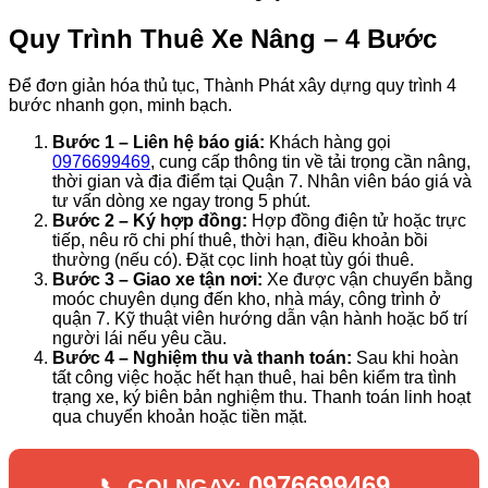
Quy Trình Thuê Xe Nâng – 4 Bước
Để đơn giản hóa thủ tục, Thành Phát xây dựng quy trình 4
bước nhanh gọn, minh bạch.
Bước 1 – Liên hệ báo giá:
Khách hàng gọi
0976699469
, cung cấp thông tin về tải trọng cần nâng,
thời gian và địa điểm tại Quận 7. Nhân viên báo giá và
tư vấn dòng xe ngay trong 5 phút.
Bước 2 – Ký hợp đồng:
Hợp đồng điện tử hoặc trực
tiếp, nêu rõ chi phí thuê, thời hạn, điều khoản bồi
thường (nếu có). Đặt cọc linh hoạt tùy gói thuê.
Bước 3 – Giao xe tận nơi:
Xe được vận chuyển bằng
moóc chuyên dụng đến kho, nhà máy, công trình ở
quận 7. Kỹ thuật viên hướng dẫn vận hành hoặc bố trí
người lái nếu yêu cầu.
Bước 4 – Nghiệm thu và thanh toán:
Sau khi hoàn
tất công việc hoặc hết hạn thuê, hai bên kiểm tra tình
trạng xe, ký biên bản nghiệm thu. Thanh toán linh hoạt
qua chuyển khoản hoặc tiền mặt.
0976699469
📞 GỌI NGAY: