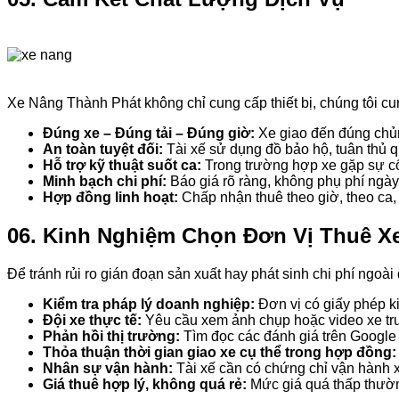
Xe Nâng Thành Phát không chỉ cung cấp thiết bị, chúng tôi cu
Đúng xe – Đúng tải – Đúng giờ:
Xe giao đến đúng chủng
An toàn tuyệt đối:
Tài xế sử dụng đồ bảo hộ, tuân thủ qu
Hỗ trợ kỹ thuật suốt ca:
Trong trường hợp xe gặp sự cố,
Minh bạch chi phí:
Báo giá rõ ràng, không phụ phí ngày 
Hợp đồng linh hoạt:
Chấp nhận thuê theo giờ, theo ca, 
06. Kinh Nghiệm Chọn Đơn Vị Thuê X
Để tránh rủi ro gián đoạn sản xuất hay phát sinh chi phí ngoà
Kiểm tra pháp lý doanh nghiệp:
Đơn vị có giấy phép ki
Đội xe thực tế:
Yêu cầu xem ảnh chụp hoặc video xe trư
Phản hồi thị trường:
Tìm đọc các đánh giá trên Google 
Thỏa thuận thời gian giao xe cụ thể trong hợp đồng:
Nhân sự vận hành:
Tài xế cần có chứng chỉ vận hành x
Giá thuê hợp lý, không quá rẻ:
Mức giá quá thấp thường