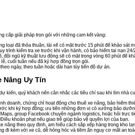
ng cấp giải pháp trọn gói với những cam kết vàng:
 loại đã thỏa thuận, tài xế có mặt trước 15 phút để khảo sát m
y trình kiểm tra xe trước khi vận hành, có bảo hiểm tai nạn 24/
 đội ngũ kỹ thuật lưu động sẽ có mặt trong vòng 60 phút để k
lễ, cuối tuần nếu đã ký hợp đồng trọn gói.
theo ngày, theo tuần hoặc dài hạn tùy tiến độ dự án.
e Nâng Uy Tín
i dự kiến, quý khách nên cân nhắc các tiêu chí sau khi tìm nhà 
nh doanh, chứng chỉ hoạt động cho thuê xe nâng, bảo hiểm thiết
ớc khi ký hợp đồng; ưu tiên những đơn vị có xưởng bảo dưỡng
Maps, group Facebook chuyên ngành logistics, hoặc hỏi trực t
Điều khoản phạt nếu giao trễ giúp bảo vệ quyền lợi của bạn.
e nâng theo quy định, am hiểu cách sắp xếp hàng trong kho lạn
 đi kèm với xe cũ, dễ hỏng hóc và tiềm ẩn nguy cơ mất an toàn