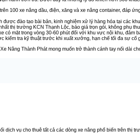
rên 100 xe nâng dầu, điện, xăng và xe nâng container, đáp ứng
 được đào tạo bài bản, kinh nghiệm xử lý hàng hóa tại các khu
nhất thị trường KCN Thạnh Lộc, báo giá trọn gói, không phụ thu
xe có mặt trong vòng 30-60 phút đối với khu vực nội khu, đảm b
 kiểm tra kỹ thuật trước khi xuất xưởng, hạn chế tối đa sự cố 
ế”, Xe Nâng Thành Phát mong muốn trở thành cánh tay nối dài 
i dịch vụ cho thuê tất cả các dòng xe nâng phổ biến trên thị t