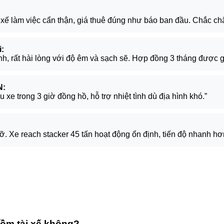
i xế làm việc cẩn thận, giá thuê đúng như báo ban đầu. Chắc chắ
:
h, rất hài lòng với độ êm và sạch sẽ. Hợp đồng 3 tháng được g
N:
e trong 3 giờ đồng hồ, hỗ trợ nhiệt tình dù địa hình khó.”
dỡ. Xe reach stacker 45 tấn hoạt động ổn định, tiến độ nhanh hơ
gồm tài xế không?