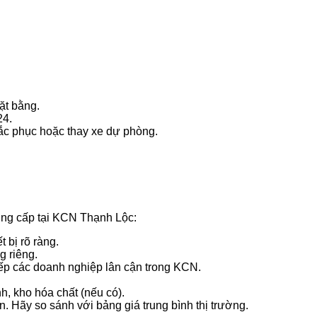
ặt bằng.
24.
hắc phục hoặc thay xe dự phòng.
cung cấp tại KCN Thạnh Lộc:
 bị rõ ràng.
 riêng.
iếp các doanh nghiệp lân cận trong KCN.
h, kho hóa chất (nếu có).
. Hãy so sánh với bảng giá trung bình thị trường.