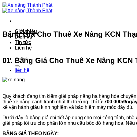
Bỏ
qua
nội
dung
Giới thiệu
Bảng Giá Cho Thuê Xe Nâng KCN Thạnh
Dịch vụ
Tin tức
Liên hệ
01. Bảng Giá Cho Thuê Xe Nâng KCN 
liên hệ
Quý khách đang tìm kiếm giải pháp nâng hạ hàng hóa chuyên 
thuê xe nâng cạnh tranh nhất thị trường, chỉ từ
700.000đ/ngà
xế vận hành giàu kinh nghiệm và bảo hiểm máy móc đầy đủ.
Dưới đây là bảng giá chi tiết áp dụng cho mọi công trình, nh
giải pháp tối ưu cho phần lớn nhu cầu bốc dỡ hàng hóa. Nếu q
BẢNG GIÁ THEO NGÀY: