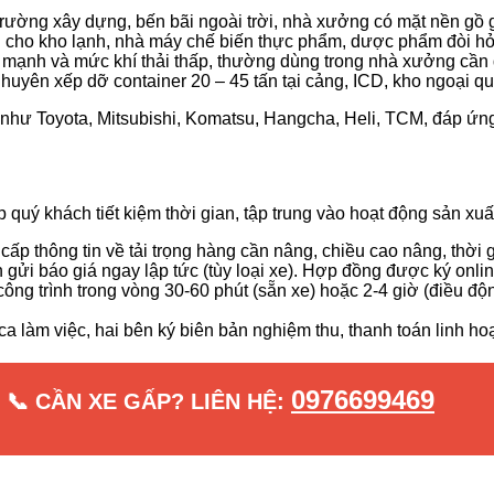
ường xây dựng, bến bãi ngoài trời, nhà xưởng có mặt nền gồ ghề
 cho kho lạnh, nhà máy chế biến thực phẩm, dược phẩm đòi hỏi v
mạnh và mức khí thải thấp, thường dùng trong nhà xưởng cần d
uyên xếp dỡ container 20 – 45 tấn tại cảng, ICD, kho ngoại q
n như Toyota, Mitsubishi, Komatsu, Hangcha, Heli, TCM, đáp ứn
 quý khách tiết kiệm thời gian, tập trung vào hoạt động sản xuấ
p thông tin về tải trọng hàng cần nâng, chiều cao nâng, thời 
gửi báo giá ngay lập tức (tùy loại xe). Hợp đồng được ký online
công trình trong vòng 30-60 phút (sẵn xe) hoặc 2-4 giờ (điều độ
ca làm việc, hai bên ký biên bản nghiệm thu, thanh toán linh h
0976699469
📞 CẦN XE GẤP? LIÊN HỆ: