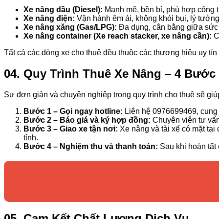
Xe nâng dầu (Diesel):
Mạnh mẽ, bền bỉ, phù hợp công tr
Xe nâng điện:
Vận hành êm ái, không khói bụi, lý tưởng
Xe nâng xăng (Gas/LPG):
Đa dụng, cân bằng giữa sức 
Xe nâng container (Xe reach stacker, xe nâng cần):
Ch
Tất cả các dòng xe cho thuê đều thuộc các thương hiệu uy tí
04. Quy Trình Thuê Xe Nâng – 4 Bước
Sự đơn giản và chuyên nghiệp trong quy trình cho thuê sẽ giúp
Bước 1 – Gọi ngay hotline:
Liên hệ 0976699469, cung cấ
Bước 2 – Báo giá và ký hợp đồng:
Chuyên viên tư vấn 
Bước 3 – Giao xe tận nơi:
Xe nâng và tài xế có mặt tại 
tỉnh.
Bước 4 – Nghiệm thu và thanh toán:
Sau khi hoàn tất 
05. Cam Kết Chất Lượng Dịch Vụ