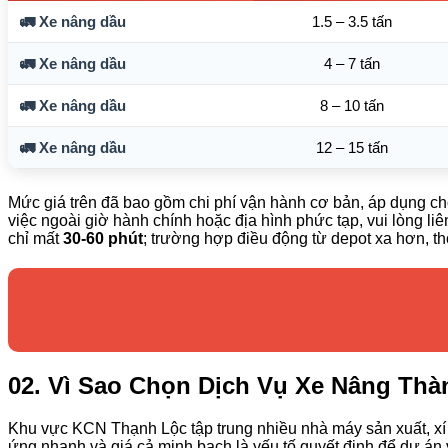
🚛 Xe nâng dầu
1.5 – 3.5 tấn
🚛 Xe nâng dầu
4 – 7 tấn
🚛 Xe nâng dầu
8 – 10 tấn
🚛 Xe nâng dầu
12 – 15 tấn
Mức giá trên đã bao gồm chi phí vận hành cơ bản, áp dụng ch
việc ngoài giờ hành chính hoặc địa hình phức tạp, vui lòng l
chỉ mất
30-60 phút
; trường hợp điều động từ depot xa hơn, t
02. Vì Sao Chọn Dịch Vụ Xe Nâng Th
Khu vực KCN Thạnh Lộc tập trung nhiều nhà máy sản xuất, xí n
ứng nhanh và giá cả minh bạch là yếu tố quyết định để dự án