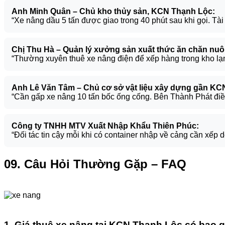
Anh Minh Quân – Chủ kho thủy sản, KCN Thạnh Lộc:
“Xe nâng dầu 5 tấn được giao trong 40 phút sau khi gọi. Tà
Chị Thu Hà – Quản lý xưởng sản xuất thức ăn chăn nuôi
“Thường xuyên thuê xe nâng điện để xếp hàng trong kho lạn
Anh Lê Văn Tâm – Chủ cơ sở vật liệu xây dựng gần KC
“Cần gấp xe nâng 10 tấn bốc ống cống. Bên Thành Phát điều x
Công ty TNHH MTV Xuất Nhập Khẩu Thiên Phúc:
“Đối tác tin cậy mỗi khi có container nhập về cảng cần xếp 
09. Câu Hỏi Thường Gặp – FAQ
1. Giá thuê xe nâng tại KCN Thạnh Lộc có bao 