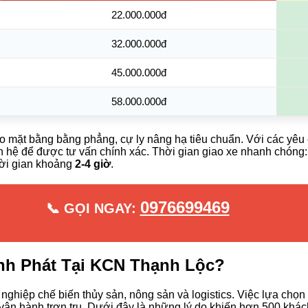
22.000.000đ
32.000.000đ
45.000.000đ
58.000.000đ
o mặt bằng bằng phẳng, cự ly nâng hạ tiêu chuẩn. Với các yêu 
iên hệ để được tư vấn chính xác. Thời gian giao xe nhanh chón
hời gian khoảng
2-4 giờ
.
0976699469
📞 GỌI NGAY:
ành Phát Tại KCN Thạnh Lộc?
ghiệp chế biến thủy sản, nông sản và logistics. Việc lựa chọn
 vận hành trơn tru. Dưới đây là những lý do khiến hơn 500 khá