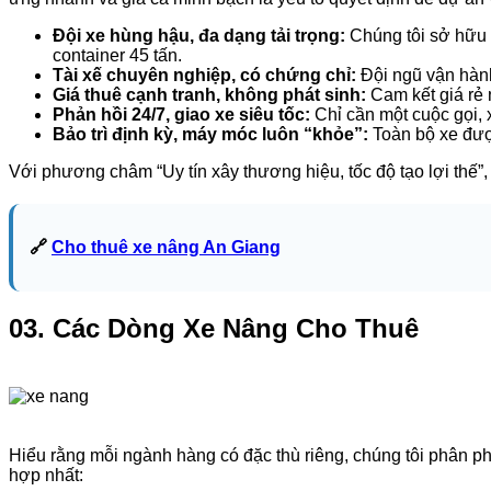
Đội xe hùng hậu, đa dạng tải trọng:
Chúng tôi sở hữu t
container 45 tấn.
Tài xế chuyên nghiệp, có chứng chỉ:
Đội ngũ vận hành
Giá thuê cạnh tranh, không phát sinh:
Cam kết giá rẻ 
Phản hồi 24/7, giao xe siêu tốc:
Chỉ cần một cuộc gọi, 
Bảo trì định kỳ, máy móc luôn “khỏe”:
Toàn bộ xe được
Với phương châm “Uy tín xây thương hiệu, tốc độ tạo lợi th
🔗
Cho thuê xe nâng An Giang
03. Các Dòng Xe Nâng Cho Thuê
Hiểu rằng mỗi ngành hàng có đặc thù riêng, chúng tôi phân phố
hợp nhất: