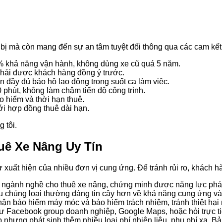
 bị mà còn mang đến sự an tâm tuyệt đối thông qua các cam kế
80% khả năng vận hành, không dùng xe cũ quá 5 năm.
phải được khách hàng đồng ý trước.
n đầy đủ bảo hộ lao động trong suốt ca làm việc.
phút, không làm chậm tiến độ công trình.
o hiểm và thời hạn thuê.
với hợp đồng thuê dài hạn.
 tôi.
uê Xe Nâng Uy Tín
 xuất hiện của nhiều đơn vị cung ứng. Để tránh rủi ro, khách h
 ngành nghề cho thuê xe nâng, chứng minh được năng lực pháp
u chủng loại thường đáng tin cậy hơn về khả năng cung ứng và 
n bảo hiểm máy móc và bảo hiểm trách nhiệm, tránh thiệt hại
 Facebook group doanh nghiệp, Google Maps, hoặc hỏi trực ti
 nhưng phát sinh thêm nhiều loại phí nhiên liệu, phụ phí xa. 