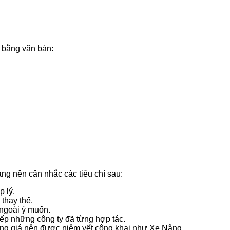
t bằng văn bản:
àng nên cân nhắc các tiêu chí sau:
 lý.
thay thế.
 ngoài ý muốn.
ếp những công ty đã từng hợp tác.
Bảng giá nên được niêm yết công khai như Xe Nâng