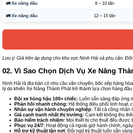
🚛 Xe nâng dầu
8 – 10 tấn
🚛 Xe nâng dầu
12 – 15 tấn
Lưu ý: Giá trên áp dụng cho khu vực Ninh Hải và phụ cận. Đối
02. Vì Sao Chọn Dịch Vụ Xe Nâng Thàn
Ninh Hải là địa bàn có nhu cầu vận chuyển, bốc xếp hàng hóa
lý do khiến Xe Nâng Thành Phát trở thành lựa chọn hàng đầu 
Đội xe hùng hậu 100+ chiếc:
Luôn sẵn sàng đáp ứng mọi
Phản hồi nhanh chóng:
Hệ thống điều phối linh hoạt, c
Nhân sự vận hành chuyên nghiệp:
Tất cả công nhân l
Giá cạnh tranh nhất thị trường:
Cam kết không thu thêm 
Bảo hiểm trách nhiệm:
Mọi thiết bị cho thuê đều được 
Phục vụ 24/7:
Hoạt động cả ngoài giờ hành chính, ngày l
Hỗ trợ kỹ thuật tận nơi:
Đội ngũ kỹ thuật luôn sẵn sàng x