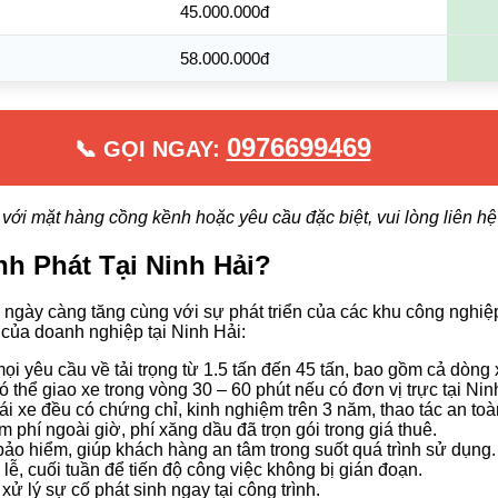
45.000.000đ
58.000.000đ
0976699469
📞 GỌI NGAY:
 với mặt hàng cồng kềnh hoặc yêu cầu đặc biệt, vui lòng liên h
h Phát Tại Ninh Hải?
 ngày càng tăng cùng với sự phát triển của các khu công nghi
của doanh nghiệp tại Ninh Hải:
 yêu cầu về tải trọng từ 1.5 tấn đến 45 tấn, bao gồm cả dòng x
ó thể giao xe trong vòng 30 – 60 phút nếu có đơn vị trực tại Ni
ái xe đều có chứng chỉ, kinh nghiệm trên 3 năm, thao tác an to
phí ngoài giờ, phí xăng dầu đã trọn gói trong giá thuê.
bảo hiểm, giúp khách hàng an tâm trong suốt quá trình sử dụng.
ễ, cuối tuần để tiến độ công việc không bị gián đoạn.
ử lý sự cố phát sinh ngay tại công trình.