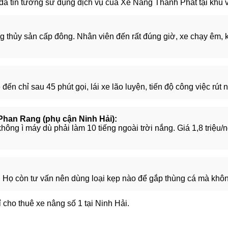
đã tin tưởng sử dụng dịch vụ của Xe Nâng Thành Phát tại khu 
ng thủy sản cấp đông. Nhân viên đến rất đúng giờ, xe chạy êm, 
đến chỉ sau 45 phút gọi, lái xe lão luyện, tiến độ công việc rút
han Rang (phụ cận Ninh Hải):
không ì máy dù phải làm 10 tiếng ngoài trời nắng. Giá 1,8 triệu
i. Họ còn tư vấn nên dùng loại kẹp nào để gắp thùng cá mà khôn
 cho thuê xe nâng số 1 tại Ninh Hải.