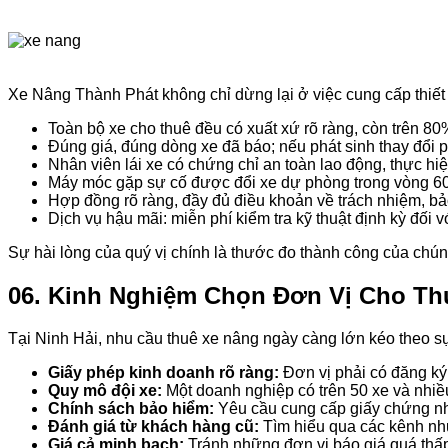
Xe Nâng Thành Phát không chỉ dừng lại ở việc cung cấp thiết
Toàn bộ xe cho thuê đều có xuất xứ rõ ràng, còn trên 
Đúng giá, đúng dòng xe đã báo; nếu phát sinh thay đổi 
Nhân viên lái xe có chứng chỉ an toàn lao động, thực hiệ
Máy móc gặp sự cố được đổi xe dự phòng trong vòng 60 
Hợp đồng rõ ràng, đầy đủ điều khoản về trách nhiệm, bả
Dịch vụ hậu mãi: miễn phí kiểm tra kỹ thuật định kỳ đối 
Sự hài lòng của quý vị chính là thước đo thành công của chúng
06. Kinh Nghiệm Chọn Đơn Vị Cho Th
Tại Ninh Hải, nhu cầu thuê xe nâng ngày càng lớn kéo theo sự
Giấy phép kinh doanh rõ ràng:
Đơn vị phải có đăng ký
Quy mô đội xe:
Một doanh nghiệp có trên 50 xe và nhiề
Chính sách bảo hiểm:
Yêu cầu cung cấp giấy chứng nhậ
Đánh giá từ khách hàng cũ:
Tìm hiểu qua các kênh như
Giá cả minh bạch:
Tránh những đơn vị báo giá quá thấp