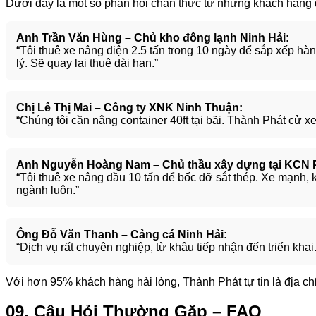
Dưới đây là một số phản hồi chân thực từ những khách hàng 
Anh Trần Văn Hùng – Chủ kho đông lạnh Ninh Hải:
“Tôi thuê xe nâng điện 2.5 tấn trong 10 ngày để sắp xếp hà
lý. Sẽ quay lại thuê dài hạn.”
Chị Lê Thị Mai – Công ty XNK Ninh Thuận:
“Chúng tôi cần nâng container 40ft tại bãi. Thành Phát cử xe 
Anh Nguyễn Hoàng Nam – Chủ thầu xây dựng tại KCN P
“Tôi thuê xe nâng dầu 10 tấn để bốc dỡ sắt thép. Xe mạnh, 
ngành luôn.”
Ông Đỗ Văn Thanh – Cảng cá Ninh Hải:
“Dịch vụ rất chuyên nghiệp, từ khâu tiếp nhận đến triển kha
Với hơn 95% khách hàng hài lòng, Thành Phát tự tin là địa chỉ
09. Câu Hỏi Thường Gặp – FAQ