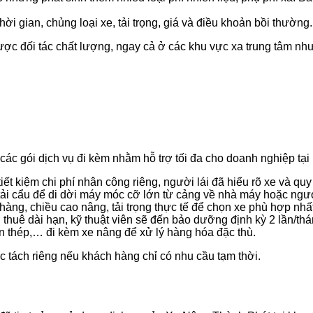
hời gian, chủng loại xe, tải trọng, giá và điều khoản bồi thường.
ợc đối tác chất lượng, ngay cả ở các khu vực xa trung tâm như
ác gói dịch vụ đi kèm nhằm hỗ trợ tối đa cho doanh nghiệp tại 
tiết kiệm chi phí nhân công riêng, người lái đã hiểu rõ xe và quy 
ải cẩu để di dời máy móc cỡ lớn từ cảng về nhà máy hoặc ngượ
àng, chiều cao nâng, tải trọng thực tế để chọn xe phù hợp nhất,
huê dài hạn, kỹ thuật viên sẽ đến bảo dưỡng định kỳ 2 lần/thá
n thép,… đi kèm xe nâng để xử lý hàng hóa đặc thù.
c tách riêng nếu khách hàng chỉ có nhu cầu tạm thời.