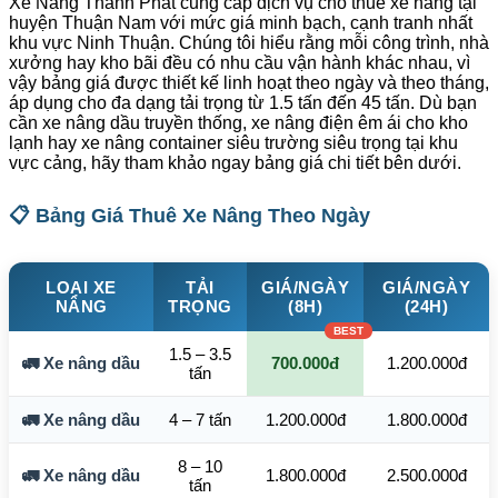
Xe Nâng Thành Phát cung cấp dịch vụ cho thuê xe nâng tại
huyện Thuận Nam với mức giá minh bạch, cạnh tranh nhất
khu vực Ninh Thuận. Chúng tôi hiểu rằng mỗi công trình, nhà
xưởng hay kho bãi đều có nhu cầu vận hành khác nhau, vì
vậy bảng giá được thiết kế linh hoạt theo ngày và theo tháng,
áp dụng cho đa dạng tải trọng từ 1.5 tấn đến 45 tấn. Dù bạn
cần xe nâng dầu truyền thống, xe nâng điện êm ái cho kho
lạnh hay xe nâng container siêu trường siêu trọng tại khu
vực cảng, hãy tham khảo ngay bảng giá chi tiết bên dưới.
📋 Bảng Giá Thuê Xe Nâng Theo Ngày
LOẠI XE
TẢI
GIÁ/NGÀY
GIÁ/NGÀY
NÂNG
TRỌNG
(8H)
(24H)
1.5 – 3.5
🚛 Xe nâng dầu
700.000đ
1.200.000đ
tấn
🚛 Xe nâng dầu
4 – 7 tấn
1.200.000đ
1.800.000đ
8 – 10
🚛 Xe nâng dầu
1.800.000đ
2.500.000đ
tấn