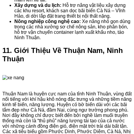
Xây dựng và du lịch:
Hỗ trợ nâng vật liệu xây dựng
các khu resort, khách sạn dọc bãi biển Cà Ná – Vĩnh
Hảo, di dời lắp đặt trang thiết bị nội thất nặng.
Nông nghiệp công nghệ cao:
Xe nâng nhỏ gọn dùng
trong các nhà xưởng sơ chế nông sản, kho phân bón,
hỗ trợ vận chuyển container lạnh xuất khẩu nho, táo
Ninh Thuận.
11. Giới Thiệu Về Thuận Nam, Ninh
Thuận
Thuận Nam là huyện cực nam của tỉnh Ninh Thuận, vùng đất
nổi tiếng với khí hậu khô nóng đặc trưng và những tiềm năng
kinh tế biển, năng lượng. Huyện có bờ biển dài với các bãi
tắm đẹp như Cà Ná, đầm Nại, cùng ngư trường phong phú.
Nơi đây không chỉ được biết đến bởi nghề làm muối truyền
thống mà còn là “thủ phủ” năng lượng tái tạo của cả nước
với những cánh đồng điện gió, điện mặt trời trải dài bất tận.
Các xã tiêu biểu gồm Phước Dinh, Phước Diêm, Cà Ná, Nhị