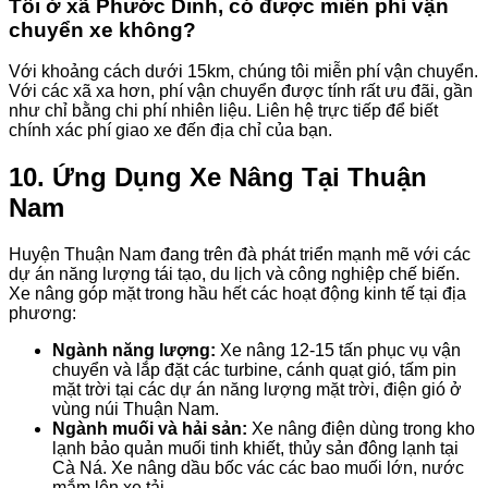
Tôi ở xã Phước Dinh, có được miễn phí vận
chuyển xe không?
Với khoảng cách dưới 15km, chúng tôi miễn phí vận chuyển.
Với các xã xa hơn, phí vận chuyển được tính rất ưu đãi, gần
như chỉ bằng chi phí nhiên liệu. Liên hệ trực tiếp để biết
chính xác phí giao xe đến địa chỉ của bạn.
10. Ứng Dụng Xe Nâng Tại Thuận
Nam
Huyện Thuận Nam đang trên đà phát triển mạnh mẽ với các
dự án năng lượng tái tạo, du lịch và công nghiệp chế biến.
Xe nâng góp mặt trong hầu hết các hoạt động kinh tế tại địa
phương:
Ngành năng lượng:
Xe nâng 12-15 tấn phục vụ vận
chuyển và lắp đặt các turbine, cánh quạt gió, tấm pin
mặt trời tại các dự án năng lượng mặt trời, điện gió ở
vùng núi Thuận Nam.
Ngành muối và hải sản:
Xe nâng điện dùng trong kho
lạnh bảo quản muối tinh khiết, thủy sản đông lạnh tại
Cà Ná. Xe nâng dầu bốc vác các bao muối lớn, nước
mắm lên xe tải.