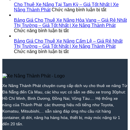
Thành
Trà
Giá
|
Thuê
Tại
Cho Thuê Xe Nâng Tại Tam Kỳ – Giá Tốt Nhất | Xe
Phát
Nóc
Tốt
Giá
Xe
ở
Diên
Nâng Thành Phát
Chức năng bình luận bị tắt
1
Nhất
Từ
Nâng
Cho
Khánh
–
2026
700k
Tại
Thuê
–
Bảng Giá Cho Thuê Xe Nâng Hòa Vang – Giá Rẻ Nhất
Giá
|
|
Bắc
Xe
Giá
Thị Trường – Giá Tốt Nhất | Xe Nâng Thành Phát
Rẻ
ở
Xe
Giá
Trà
Nâng
Tốt
Chức năng bình luận bị tắt
Nhất
Bảng
Nâng
Tốt
My
Tại
Nhất
Thị
Giá
Thành
Nhất
–
Tam
|
Bảng Giá Cho Thuê Xe Nâng Cẩm Lệ – Giá Rẻ Nhất
Trường
Cho
Phát
2026
Giá
Kỳ
Xe
Thị Trường – Giá Tốt Nhất | Xe Nâng Thành Phát
–
Thuê
ở
|
Tốt
–
Nâng
Chức năng bình luận bị tắt
Giá
Xe
Bảng
Xe
Nhất
Giá
Thành
Tốt
Nâng
Giá
Nâng
|
Tốt
Phát
Nhất
Hòa
Cho
Thành
Xe
Nhất
|
Vang
Thuê
Phát
Nâng
|
Xe
–
Xe
Thành
Xe
Nâng
Giá
Nâng
Phát
Nâng
Xe Nâng Thành Phát chuyên cung cấp dịch vụ cho thuê xe nâng Từ
Thành
Rẻ
Cẩm
Thành
Đà Nẵng đến Cà Mau, các khu vực có sẵn xe điều xe trong 30phut:
Phát
Nhất
Lệ
Phát
Thị
–
Hồ Chí Minh, Bình Dương, Đồng Nai, Vũng Tàu.... Hệ thống xe
Trường
Giá
nâng của Thành Phát các thương hiệu nổi tiếng như Toyota,
–
Rẻ
Komatsu, Mitsubishi,... sẵn sàng đáp ứng nhu cầu rút hàng
Giá
Nhất
container, di dời, nâng hạ hàng hóa, thiết bị, máy móc nặng từ 1
Tốt
Thị
đến 20 tấn.
Nhất
Trường
|
–