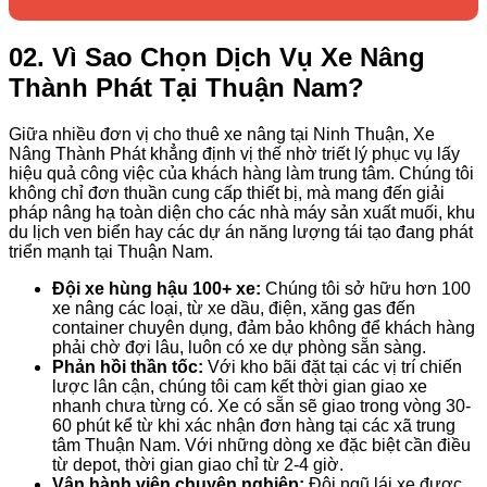
02. Vì Sao Chọn Dịch Vụ Xe Nâng
Thành Phát Tại Thuận Nam?
Giữa nhiều đơn vị cho thuê xe nâng tại Ninh Thuận, Xe
Nâng Thành Phát khẳng định vị thế nhờ triết lý phục vụ lấy
hiệu quả công việc của khách hàng làm trung tâm. Chúng tôi
không chỉ đơn thuần cung cấp thiết bị, mà mang đến giải
pháp nâng hạ toàn diện cho các nhà máy sản xuất muối, khu
du lịch ven biển hay các dự án năng lượng tái tạo đang phát
triển mạnh tại Thuận Nam.
Đội xe hùng hậu 100+ xe:
Chúng tôi sở hữu hơn 100
xe nâng các loại, từ xe dầu, điện, xăng gas đến
container chuyên dụng, đảm bảo không để khách hàng
phải chờ đợi lâu, luôn có xe dự phòng sẵn sàng.
Phản hồi thần tốc:
Với kho bãi đặt tại các vị trí chiến
lược lân cận, chúng tôi cam kết thời gian giao xe
nhanh chưa từng có. Xe có sẵn sẽ giao trong vòng 30-
60 phút kể từ khi xác nhận đơn hàng tại các xã trung
tâm Thuận Nam. Với những dòng xe đặc biệt cần điều
từ depot, thời gian giao chỉ từ 2-4 giờ.
Vận hành viên chuyên nghiệp:
Đội ngũ lái xe được