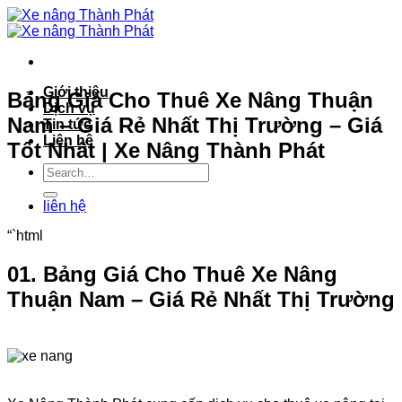
Bỏ
qua
nội
dung
Giới thiệu
Bảng Giá Cho Thuê Xe Nâng Thuận
Dịch vụ
Nam – Giá Rẻ Nhất Thị Trường – Giá
Tin tức
Liên hệ
Tốt Nhất | Xe Nâng Thành Phát
liên hệ
“`html
01. Bảng Giá Cho Thuê Xe Nâng
Thuận Nam – Giá Rẻ Nhất Thị Trường