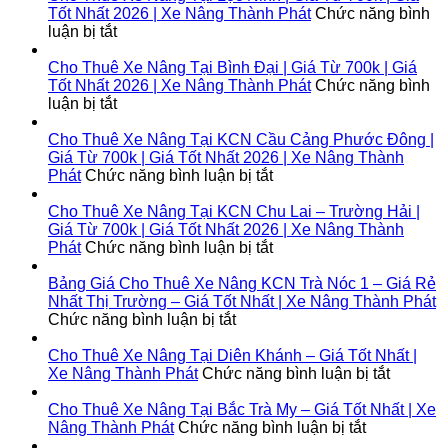
Tốt Nhất 2026 | Xe Nâng Thành Phát
Chức năng bình
ở
luận bị tắt
Cho
Thuê
Cho Thuê Xe Nâng Tại Bình Đại | Giá Từ 700k | Giá
Xe
Tốt Nhất 2026 | Xe Nâng Thành Phát
Chức năng bình
Nâng
ở
luận bị tắt
Tại
Cho
Lộc
Thuê
Cho Thuê Xe Nâng Tại KCN Cầu Cảng Phước Đông |
Ninh
Xe
Giá Từ 700k | Giá Tốt Nhất 2026 | Xe Nâng Thành
|
Nâng
ở
Phát
Chức năng bình luận bị tắt
Giá
Tại
Cho
Từ
Bình
Thuê
Cho Thuê Xe Nâng Tại KCN Chu Lai – Trường Hải |
700k
Đại
Xe
Giá Từ 700k | Giá Tốt Nhất 2026 | Xe Nâng Thành
|
|
Nâng
ở
Phát
Chức năng bình luận bị tắt
Giá
Giá
Tại
Cho
Tốt
Từ
KCN
Thuê
Bảng Giá Cho Thuê Xe Nâng KCN Trà Nóc 1 – Giá Rẻ
Nhất
700k
Cầu
Xe
Nhất Thị Trường – Giá Tốt Nhất | Xe Nâng Thành Phát
2026
|
ở
Cảng
Nâng
Chức năng bình luận bị tắt
|
Giá
Bảng
Phước
Tại
Xe
Tốt
Giá
Đông
KCN
Cho Thuê Xe Nâng Tại Diên Khánh – Giá Tốt Nhất |
Nâng
Nhất
Cho
|
Chu
ở
Xe Nâng Thành Phát
Chức năng bình luận bị tắt
Thành
2026
Thuê
Giá
Lai
Cho
Phát
|
Xe
Từ
–
Thuê
Cho Thuê Xe Nâng Tại Bắc Trà My – Giá Tốt Nhất | Xe
Xe
Nâng
700k
Trường
ở
Xe
Nâng Thành Phát
Chức năng bình luận bị tắt
Nâng
KCN
|
Hải
Cho
Nâng