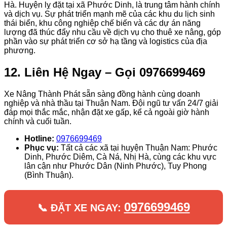
Hà. Huyện lỵ đặt tại xã Phước Dinh, là trung tâm hành chính
và dịch vụ. Sự phát triển mạnh mẽ của các khu du lịch sinh
thái biển, khu công nghiệp chế biến và các dự án năng
lượng đã thúc đẩy nhu cầu về dịch vụ cho thuê xe nâng, góp
phần vào sự phát triển cơ sở hạ tầng và logistics của địa
phương.
12. Liên Hệ Ngay – Gọi 0976699469
Xe Nâng Thành Phát sẵn sàng đồng hành cùng doanh
nghiệp và nhà thầu tại Thuận Nam. Đội ngũ tư vấn 24/7 giải
đáp mọi thắc mắc, nhận đặt xe gấp, kể cả ngoài giờ hành
chính và cuối tuần.
Hotline:
0976699469
Phục vụ:
Tất cả các xã tại huyện Thuận Nam: Phước
Dinh, Phước Diêm, Cà Ná, Nhị Hà, cùng các khu vực
lân cận như Phước Dân (Ninh Phước), Tuy Phong
(Bình Thuận).
0976699469
📞 ĐẶT XE NGAY: