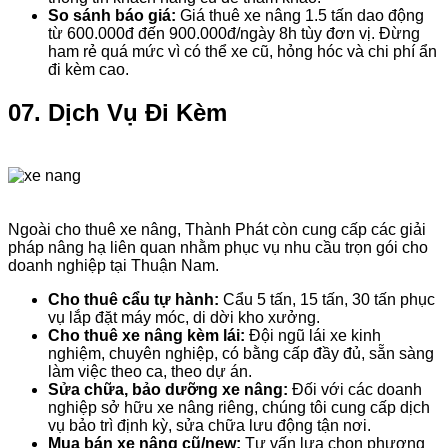
So sánh báo giá:
Giá thuê xe nâng 1.5 tấn dao động
từ 600.000đ đến 900.000đ/ngày 8h tùy đơn vị. Đừng
ham rẻ quá mức vì có thể xe cũ, hỏng hóc và chi phí ẩn
đi kèm cao.
07. Dịch Vụ Đi Kèm
Ngoài cho thuê xe nâng, Thành Phát còn cung cấp các giải
pháp nâng hạ liên quan nhằm phục vụ nhu cầu trọn gói cho
doanh nghiệp tại Thuận Nam.
Cho thuê cẩu tự hành:
Cẩu 5 tấn, 15 tấn, 30 tấn phục
vụ lắp đặt máy móc, di dời kho xưởng.
Cho thuê xe nâng kèm lái:
Đội ngũ lái xe kinh
nghiệm, chuyên nghiệp, có bằng cấp đầy đủ, sẵn sàng
làm việc theo ca, theo dự án.
Sửa chữa, bảo dưỡng xe nâng:
Đối với các doanh
nghiệp sở hữu xe nâng riêng, chúng tôi cung cấp dịch
vụ bảo trì định kỳ, sửa chữa lưu động tận nơi.
Mua bán xe nâng cũ/new:
Tư vấn lựa chọn phương