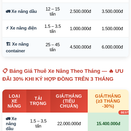
12 – 15
🚛 Xe nâng dầu
2.500.000đ
3.500.000đ
tấn
1.5 – 3.5
⚡ Xe nâng điện
1.000.000đ
1.500.000đ
tấn
🏗️ Xe nâng
25 – 45
4.500.000đ
6.000.000đ
tấn
container
📋 Bảng Giá Thuê Xe Nâng Theo Tháng — 🔥 ƯU
ĐÃI 30% KHI KÝ HỢP ĐỒNG TRÊN 3 THÁNG
LOẠI
GIÁ/THÁNG
GIÁ/THÁNG
TẢI
XE
(TIÊU
(≥3 THÁNG
TRỌNG
NÂNG
CHUẨN)
-30%)
🚛 Xe
1.5 – 3.5
nâng
22.000.000đ
15.400.000đ
tấn
dầu