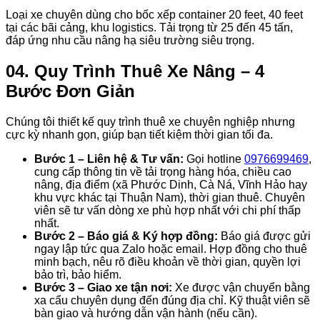
Loại xe chuyên dùng cho bốc xếp container 20 feet, 40 feet
tại các bãi cảng, khu logistics. Tải trọng từ 25 đến 45 tấn,
đáp ứng nhu cầu nâng hạ siêu trường siêu trọng.
04. Quy Trình Thuê Xe Nâng – 4
Bước Đơn Giản
Chúng tôi thiết kế quy trình thuê xe chuyên nghiệp nhưng
cực kỳ nhanh gọn, giúp bạn tiết kiệm thời gian tối đa.
Bước 1 – Liên hệ & Tư vấn:
Gọi hotline
0976699469
,
cung cấp thông tin về tải trọng hàng hóa, chiều cao
nâng, địa điểm (xã Phước Dinh, Cà Ná, Vĩnh Hảo hay
khu vực khác tại Thuận Nam), thời gian thuê. Chuyên
viên sẽ tư vấn dòng xe phù hợp nhất với chi phí thấp
nhất.
Bước 2 – Báo giá & Ký hợp đồng:
Báo giá được gửi
ngay lập tức qua Zalo hoặc email. Hợp đồng cho thuê
minh bạch, nêu rõ điều khoản về thời gian, quyền lợi
bảo trì, bảo hiểm.
Bước 3 – Giao xe tận nơi:
Xe được vận chuyển bằng
xa cẩu chuyên dụng đến đúng địa chỉ. Kỹ thuật viên sẽ
bàn giao và hướng dẫn vận hành (nếu cần).