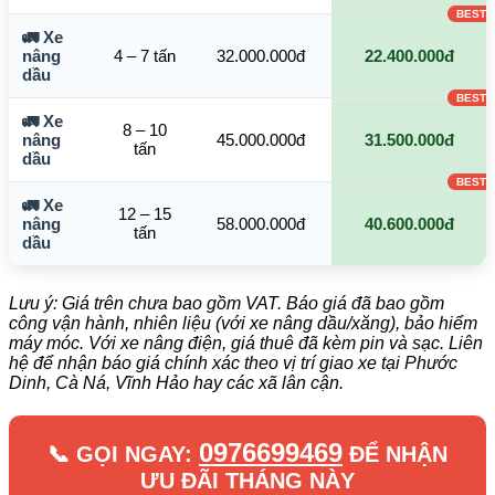
🚛 Xe
nâng
4 – 7 tấn
32.000.000đ
22.400.000đ
dầu
🚛 Xe
8 – 10
nâng
45.000.000đ
31.500.000đ
tấn
dầu
🚛 Xe
12 – 15
nâng
58.000.000đ
40.600.000đ
tấn
dầu
Lưu ý: Giá trên chưa bao gồm VAT. Báo giá đã bao gồm
công vận hành, nhiên liệu (với xe nâng dầu/xăng), bảo hiểm
máy móc. Với xe nâng điện, giá thuê đã kèm pin và sạc. Liên
hệ để nhận báo giá chính xác theo vị trí giao xe tại Phước
Dinh, Cà Ná, Vĩnh Hảo hay các xã lân cận.
0976699469
📞 GỌI NGAY:
ĐỂ NHẬN
ƯU ĐÃI THÁNG NÀY